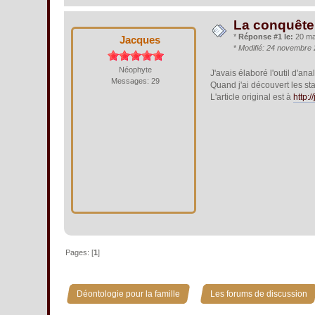
La conquête 
*
Réponse #1 le:
20 mar
Jacques
*
Modifié: 24 novembre 
Néophyte
J'avais élaboré l'outil d'a
Messages: 29
Quand j'ai découvert les s
L'article original est à
http:/
Pages: [
1
]
»
Déontologie pour la famille
Les forums de discussion