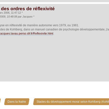
des ordres de réflexivité
s 2006, 11:47:12 *
2009, 10:48:08 par Jacques
*
nalyse en réflexivité de manière autonome vers 1979, ou 1981.
tades de Kohlberg, dans un manuel canadien de psychologie développementale, j'ai
/jacques.lavau.perso.sfr.fr/Reflexivite.html
.
»
»
Dans la fratrie
Stades du développement moral selon Kohlberg (Kohl