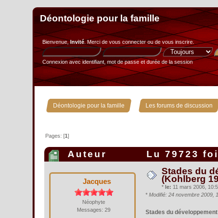
Déontologie pour la famille
Bienvenue,
Invité
. Merci de
vous connecter
ou de
vous inscrire
.
Connexion avec identifiant, mot de passe et durée de la session
»
Déontologie pour la famille
Les forums de discussion
Pages: [
1
]
Auteur
Lu 79723 fo
Stades du d
(Kohlberg 1
Jacques
*
le:
11 mars 2006, 10:5
*
Modifié: 24 novembre 2009, 
Néophyte
Messages: 29
Stades du développement 