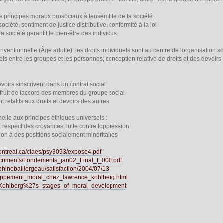
es principes moraux prosociaux à lensemble de la société
ociété, sentiment de justice distributive, conformité à la loi
a société garantit le bien-être des individus.
-conventionnelle (Âge adulte): les droits individuels sont au centre de lorganisation 
ls entre les groupes et les personnes, conception relative de droits et des devoirs 
devoirs sinscrivent dans un contrat social
e fruit de laccord des membres du groupe social
ont relatifs aux droits et devoirs des autres
nelle aux principes éthiques universels :
 respect des croyances, lutte contre loppression,
sion à des positions socialement minoritaires
ntreal.ca/claes/psy3093/expose4.pdf
documents/Fondements_jan02_Final_f_000.pdf
phinebaillergeau/satisfaction/2004/07/13
oppement_moral_chez_lawrence_kohlberg.html
iki/Kohlberg%27s_stages_of_moral_development