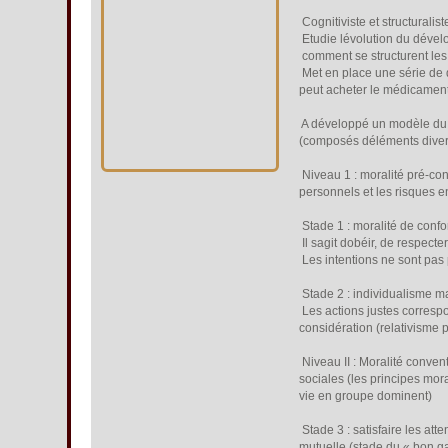
 Cognitiviste et structurali
 Etudie lévolution du dév
 comment se structurent les
 Met en place une série de 
peut acheter le médicament
 A développé un modèle d
(composés déléments divers
 Niveau 1 : moralité pré-c
personnels et les risques 
 Stade 1 : moralité de conf
 Il sagit dobéir, de respect
 Les intentions ne sont pa
 Stade 2 : individualisme m
 Les actions justes corres
considération (relativisme p
 Niveau II : Moralité conve
sociales (les principes mor
vie en groupe dominent)
 Stade 3 : satisfaire les 
mutuelle (stade du « bon gar