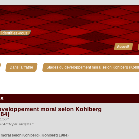
Accueil
»
»
Dans la fratrie
Stades du développement moral selon Kohlberg (Kohl
is
éveloppement moral selon Kohlberg
984)
1:56 *
10:47:37 par Jacques
*
moral selon Kohlberg ( Kohlberg 1984)