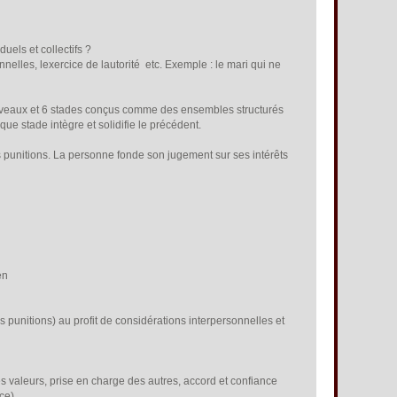
duels et collectifs ?
elles, lexercice de lautorité etc. Exemple : le mari qui ne
uveaux et 6 stades conçus comme des ensembles structurés
e stade intègre et solidifie le précédent.
es punitions. La personne fonde son jugement sur ses intérêts
en
les punitions) au profit de considérations interpersonnelles et
es valeurs, prise en charge des autres, accord et confiance
nce)