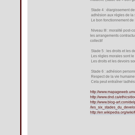
 Stade 4 : élargissement d
 adhésion aux règles de la s
 Le bon fonctionnement de l
 Niveau III : moralité post
les arrangements contractue
collectif
 Stade 5 : les droits et les 
 Les règles morales sont l
 Les droits et les devoirs s
 Stade 6 : adhésion person
 Respect de la vie humaine,
 Cela peut entraîner ladhé
http://www.mapageweb.umo
http://www.dnd.ca/ethics/
http://www.blog-art.com/del
/les_six_stades_du_devel
http://en.wikipedia.org/w