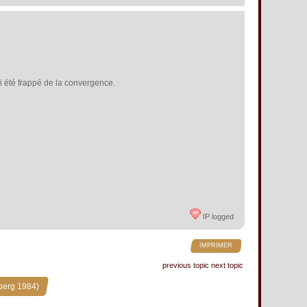
 été frappé de la convergence.
IP logged
IMPRIMER
previous topic
next topic
berg 1984)