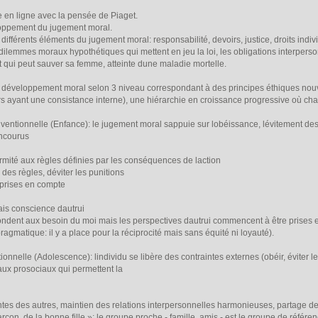
ste en ligne avec la pensée de Piaget.
eloppement du jugement moral.
 différents éléments du jugement moral: responsabilité, devoirs, justice, droits indivi
dilemmes moraux hypothétiques qui mettent en jeu la loi, les obligations interpersonn
 qui peut sauver sa femme, atteinte dune maladie mortelle.
u développement moral selon 3 niveau correspondant à des principes éthiques no
 ayant une consistance interne), une hiérarchie en croissance progressive où chaqu
onventionnelle (Enfance): le jugement moral sappuie sur lobéissance, lévitement d
encourus
ormité aux règles définies par les conséquences de laction
er des règles, déviter les punitions
s prises en compte
ais conscience dautrui
pondent aux besoin du moi mais les perspectives dautrui commencent à être prises 
ragmatique: il y a place pour la réciprocité mais sans équité ni loyauté).
ntionnelle (Adolescence): lindividu se libère des contraintes externes (obéir, éviter 
aux prosociaux qui permettent la
attentes des autres, maintien des relations interpersonnelles harmonieuses, partage d
çon, de la bonne fille »; le groupe proche - famille, amis - est le groupe de référe