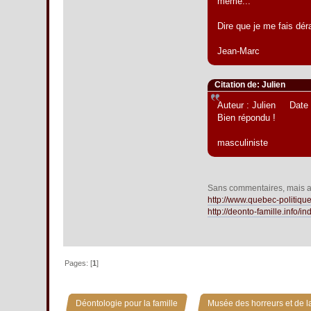
même...
Dire que je me fais dér
Jean-Marc
Citation de: Julien
Auteur : Julien Date 
Bien répondu !
masculiniste
Sans commentaires, mais av
http://www.quebec-politiq
http://deonto-famille.info/
Pages: [
1
]
»
Déontologie pour la famille
Musée des horreurs et de la