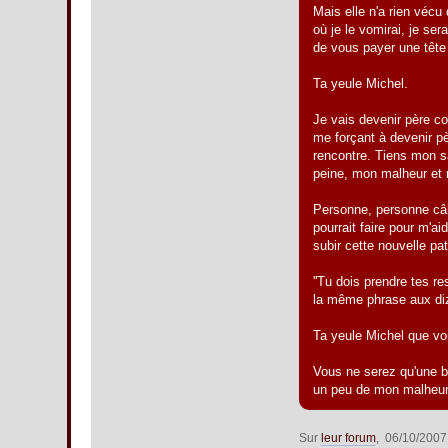
Mais elle n'a rien vécu 
où je le vomirai, je se
de vous payer une têt
Ta yeule Michel.
Je vais devenir père co
me forçant à devenir pè
rencontre. Tiens mon s
peine, mon malheur et 
Personne, personne câl
pourrait faire pour m'a
subir cette nouvelle pat
''Tu dois prendre tes r
la même phrase aux diza
Ta yeule Michel que vou
Vous ne serez qu'une b
un peu de mon malheur
Sur
leur forum
, 06/10/2007