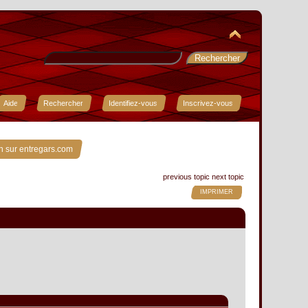
Aide
Rechercher
Identifiez-vous
Inscrivez-vous
n sur entregars.com
previous topic
next topic
IMPRIMER