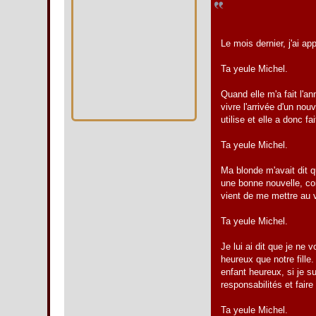
Le mois dernier, j'ai a
Ta yeule Michel.
Quand elle m'a fait l'an
vivre l'arrivée d'un n
utilise et elle a donc 
Ta yeule Michel.
Ma blonde m'avait dit q
une bonne nouvelle, co
vient de me mettre au v
Ta yeule Michel.
Je lui ai dit que je ne 
heureux que notre fille.
enfant heureux, si je 
responsabilités et fair
Ta yeule Michel.