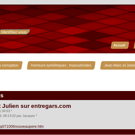
Accueil
»
»
 corruption
Horreurs symétriques : masculinistes
Jean-Marc et Julie
is
 Julien sur entregars.com
:34:53 *
09, 08:13:02 par Jacques
*
/taq071006nouveaupere.htm