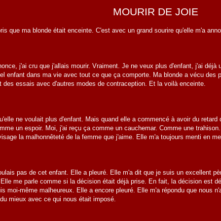
MOURIR DE JOIE
ppris que ma blonde était enceinte. C'est avec un grand sourire qu'elle m'a an
nonce, j'ai cru que j'allais mourir. Vraiment. Je ne veux plus d'enfant, j'ai déj
ouvel enfant dans ma vie avec tout ce que ça comporte. Ma blonde a vécu des 
fait des essais avec d'autres modes de contraception. Et la voilà enceinte.
u'elle ne voulait plus d'enfant. Mais quand elle a commencé à avoir du retard 
mme un espoir. Moi, j'ai reçu ça comme un cauchemar. Comme une trahison. S
isage la malhonnêteté de la femme que j'aime. Elle m'a toujours menti en me d
voulais pas de cet enfant. Elle a pleuré. Elle m'a dit que je suis un excellent pè
 Elle me parle comme si la décision était déjà prise. En fait, la décision est déj
suis moi-même malheureux. Elle a encore pleuré. Elle m'a répondu que nous n'
e du mieux avec ce qui nous était imposé.