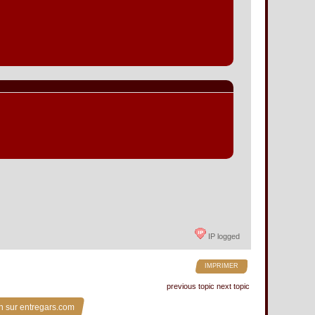
IP logged
IMPRIMER
previous topic
next topic
n sur entregars.com