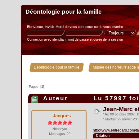
Déontologie pour la famille
Bienvenue,
Invité
. Merci de
vous connecter
ou de
vous inscrire
.
Connexion avec identifiant, mot de passe et durée de la session
»
Déontologie pour la famille
Musée des horreurs et de la
Pages: [
1
]
Auteur
Lu 57997 fo
Jean-Marc et
*
le:
09 octobre 2007, 11
Jacques
*
Modifié: 27 février 20
Néophyte
http://www.entregars.com
Messages: 29
Citation