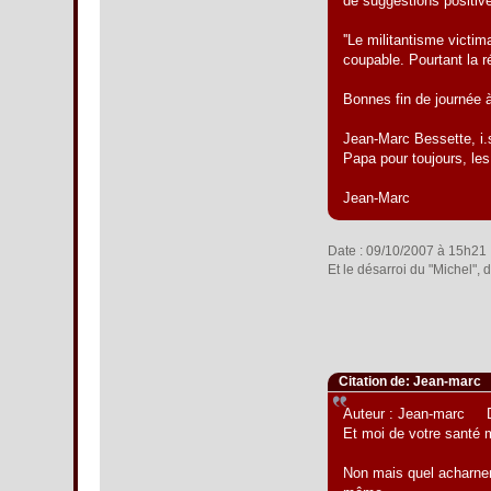
de suggestions positive
''Le militantisme victim
coupable. Pourtant la r
Bonnes fin de journée 
Jean-Marc Bessette, i.s
Papa pour toujours, les
Jean-Marc
Date : 09/10/2007 à 15h21
Et le désarroi du "Michel", d
Citation de: Jean-marc
Auteur : Jean-marc D
Et moi de votre santé 
Non mais quel acharnem