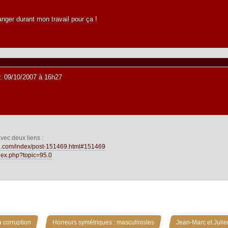
anger durant mon travail pour ça !
: 09/10/2007 à 16h27
ec deux liens :
ue.com/index/post-151469.html#151469
index.php?topic=95.0
»
»
 corruption
Horreurs symétriques : masculinistes
Jean-Marc et Julie