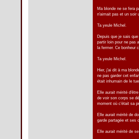
Ma blonde ne se fera pa
n'aimait pas et un soir 
Ta yeule Michel.
Depuis que je sais que 
partir loin pour ne pas
la fermer. Ce bonheur c
Ta yeule Michel.
Hier, j'ai dit à ma blon
ne pas garder cet enfan
était inhumain de le tue
Elle aurait mérité d'êt
de voir son corps se dé
moment où c'était sa pri
Elle aurait mérité de d
garde partagée et ses 
Elle aurait mérité de se