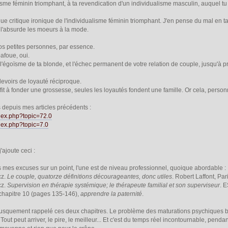
lisme féminin triomphant, à ta revendication d'un individualisme masculin, auquel tu
que critique ironique de l'individualisme féminin triomphant. J'en pense du mal en t
 l'absurde les moeurs à la mode.
s petites personnes, par essence.
afoue, oui.
 l'égoïsme de ta blonde, et l'échec permanent de votre relation de couple, jusqu'à p
 devoirs de loyauté réciproque.
uffit à fonder une grossesse, seules les loyautés fondent une famille. Or cela, pers
s depuis mes articles précédents :
index.php?topic=72.0
ndex.php?topic=7.0
j'ajoute ceci :
 mes excuses sur un point, l'une est de niveau professionnel, quoique abordable :
cz.
Le couple, quatorze définitions décourageantes, donc utiles
. Robert Laffont, Par
cz.
Supervision en thérapie systémique; le thérapeute familial et son superviseur
. 
t chapitre 10 (pages 135-146),
apprendre la paternité
.
 brusquement rappelé ces deux chapitres. Le problème des maturations psychiques b
out peut arriver, le pire, le meilleur... Et c'est du temps réel incontournable, pen