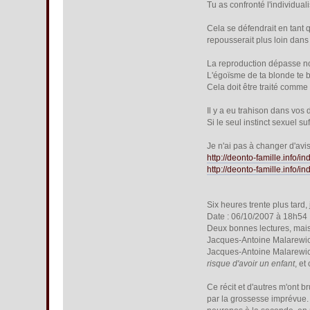
Tu as confronté l'individua
Cela se défendrait en tant 
repousserait plus loin dans
La reproduction dépasse no
L'égoïsme de ta blonde te b
Cela doit être traité comme
Il y a eu trahison dans vos
Si le seul instinct sexuel s
Je n'ai pas à changer d'avi
http://deonto-famille.info/
http://deonto-famille.info/i
Six heures trente plus tard, 
Date : 06/10/2007 à 18h54
Deux bonnes lectures, mais
Jacques-Antoine Malarewi
Jacques-Antoine Malarewi
risque d'avoir un enfant
, e
Ce récit et d'autres m'ont
par la grossesse imprévue. T