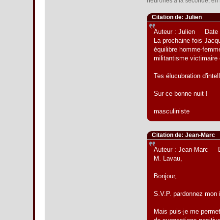
neurones à la seconde, en 
Citation de: Julien
Auteur : Julien Date 
La prochaine fois Jacqu
équilibre homme-femme.
militantisme victimaire
Tes élucubration d'inte
Sur ce bonne nuit !
masculiniste
Citation de: Jean-Marc
Auteur : Jean-Marc D
M. Lavau,
Bonjour,
S.V.P. pardonnez mon ig
Mais puis-je me permett