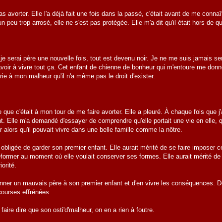
s avorter. Elle l'a déjà fait une fois dans la passé, c'était avant de me conna
un peu trop arrosé, elle ne s'est pas protégée. Elle m'a dit qu'il était hors de 
je serai père une nouvelle fois, tout est devenu noir. Je ne me suis jamais sent
 avoir à vivre tout ça. Cet enfant de chienne de bonheur qui m'entoure me do
rie à mon malheur qu'il n'a même pas le droit d'exister.
de que c'était à mon tour de me faire avorter. Elle a pleuré. À chaque fois que j
t. Elle m'a demandé d'essayer de comprendre qu'elle portait une vie en elle, qu
r alors qu'il pouvait vivre dans une belle famille comme la nôtre.
re obligée de garder son premier enfant. Elle aurait mérité de se faire imposer 
former au moment où elle voulait conserver ses formes. Elle aurait mérité de 
orité.
onner un mauvais père à son premier enfant et d'en vivre les conséquences. De
courses effrénées.
 faire dire que son osti'd'malheur, on en a rien à foutre.