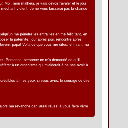
r. Moi, mon malheur, je vais devoir l'avaler et le jour
 le méchant violent. Je ne vous laisserai pas la chance
lqu'un me pénètre les entrailles en me félicitant, en
oser la paternité, jour après jour, rencontre après
devenir papa! Voilà ce que vous me dites, en niant ma
fant. Personne, personne ne m'a demandé ce qu'il
référer à un organisme qui m'aiderait à ne pas avoir à
z crédibles à mes yeux si vous aviez le courage de dire
ors ma revanche car j'aurai réussi à vous faire vivre