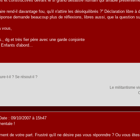
s et constructives devant le si grand désastre humain qui affable présenteme
aire rend-il davantage fou, qu'il n'attire les déséquilibrés ?'' Déclaration libre 
éponse demande beaucoup plus de réflexions, libres aussi, que la question sug
à vous,
., dg et très fier père avec une garde conjointe
 Enfants d'abord...
ure-t-il ? Se résout-il ?
Le militantisme vic
C
ate : 09/10/2007 à 15h47
mentale !
ent de votre part. Frustré qu'il ne désire pas vous réponndre ? Ou vous êtes 