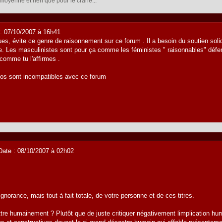
moyenne et rien que pour le crâne...
: 07/10/2007 à 16h41
es, évite ce genre de raisonnement sur ce forum . Il a besoin du soutien soli
 Les masculinistes sont pour ça comme les féministes " raisonnables" défe
 comme tu l'affirmes .
llos sont incompatibles avec ce forum
ate : 08/10/2007 à 02h02
norance, mais tout à fait totale, de votre personne et de ces titres.
re humainement ? Plutôt que de juste critiquer négativement limplication hum