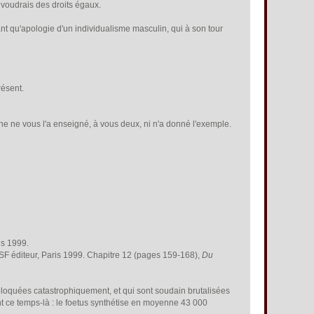
 voudrais des droits égaux.
ant qu'apologie d'un individualisme masculin, qui à son tour
résent.
onne ne vous l'a enseigné, à vous deux, ni n'a donné l'exemple.
is 1999.
ESF éditeur, Paris 1999. Chapitre 12 (pages 159-168),
Du
loquées catastrophiquement, et qui sont soudain brutalisées
dant ce temps-là : le foetus synthétise en moyenne 43 000