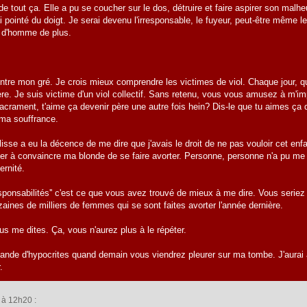
de tout ça. Elle a pu se coucher sur le dos, détruire et faire aspirer son malheu
rai pointé du doigt. Je serai devenu l'irresponsable, le fuyeur, peut-être même
e d'homme de plus.
ntre mon gré. Je crois mieux comprendre les victimes de viol. Chaque jour, que
re. Je suis victime d'un viol collectif. Sans retenu, vous vous amusez à m'imp
acrament, t'aime ça devenir père une autre fois hein? Dis-le que tu aimes ça 
ma souffrance.
isse a eu la décence de me dire que j'avais le droit de ne pas vouloir cet en
ider à convaincre ma blonde de se faire avorter. Personne, personne n'a pu me 
ernité.
esponsabilités'' c'est ce que vous avez trouvé de mieux à me dire. Vous serie
ines de milliers de femmes qui se sont faites avorter l'année dernière.
s me dites. Ça, vous n'aurez plus à le répéter.
ande d'hypocrites quand demain vous viendrez pleurer sur ma tombe. J'aurai al
.
 à 12h20 :