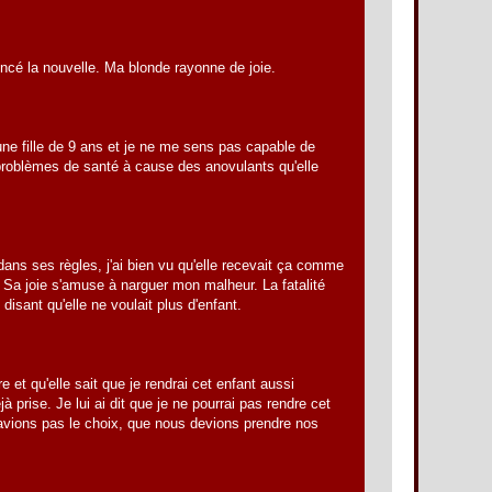
noncé la nouvelle. Ma blonde rayonne de joie.
à une fille de 9 ans et je ne me sens pas capable de
problèmes de santé à cause des anovulants qu'elle
dans ses règles, j'ai bien vu qu'elle recevait ça comme
a joie s'amuse à narguer mon malheur. La fatalité
isant qu'elle ne voulait plus d'enfant.
re et qu'elle sait que je rendrai cet enfant aussi
à prise. Je lui ai dit que je ne pourrai pas rendre cet
avions pas le choix, que nous devions prendre nos