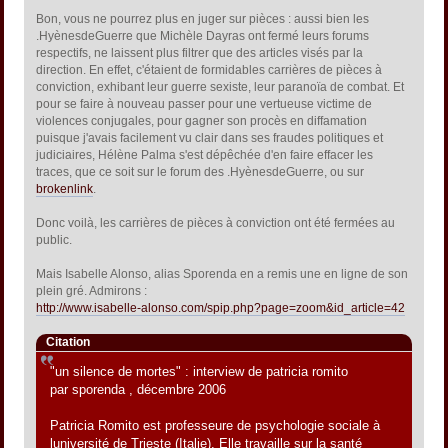
Bon, vous ne pourrez plus en juger sur pièces : aussi bien les
.HyènesdeGuerre que Michèle Dayras ont fermé leurs forums
respectifs, ne laissent plus filtrer que des articles visés par la
direction. En effet, c'étaient de formidables carrières de pièces à
conviction, exhibant leur guerre sexiste, leur paranoïa de combat. Et
pour se faire à nouveau passer pour une vertueuse victime de
violences conjugales, pour gagner son procès en diffamation
puisque j'avais facilement vu clair dans ses fraudes politiques et
judiciaires, Hélène Palma s'est dépêchée d'en faire effacer les
traces, que ce soit sur le forum des .HyènesdeGuerre, ou sur
brokenlink
.
Donc voilà, les carrières de pièces à conviction ont été fermées au
public.
Mais Isabelle Alonso, alias Sporenda en a remis une en ligne de son
plein gré. Admirons :
http://www.isabelle-alonso.com/spip.php?page=zoom&id_article=42
Citation
"un silence de mortes" : interview de patricia romito
par sporenda , décembre 2006
Patricia Romito est professeure de psychologie sociale à
luniversité de Trieste (Italie). Elle travaille sur la santé