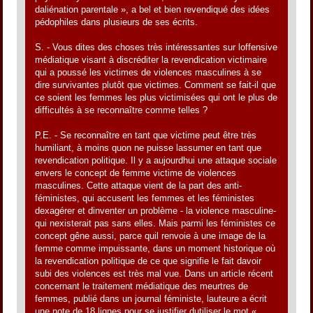
daliénation parentale », a bel et bien revendiqué des idées
pédophiles dans plusieurs de ses écrits.
S. - Vous dites des choses très intéressantes sur loffensive
médiatique visant à discréditer la revendication victimaire
qui a poussé les victimes de violences masculines à se
dire survivantes plutôt que victimes. Comment se fait-il que
ce soient les femmes les plus victimisées qui ont le plus de
difficultés à se reconnaître comme telles ?
P.E. - Se reconnaître en tant que victime peut être très
humiliant, à moins quon ne puisse lassumer en tant que
revendication politique. Il y a aujourdhui une attaque sociale
envers le concept de femme victime de violences
masculines. Cette attaque vient de la part des anti-
féministes, qui accusent les femmes et les féministes
dexagérer et dinventer un problème - la violence masculine-
qui nexisterait pas sans elles. Mais parmi les féministes ce
concept gêne aussi, parce quil renvoie à une image de la
femme comme impuissante, dans un moment historique où
la revendication politique de ce que signifie le fait davoir
subi des violences est très mal vue. Dans un article récent
concernant le traitement médiatique des meurtres de
femmes, publié dans un journal féministe, lauteure a écrit
une note de 18 lignes pour se justifier dutiliser le mot «