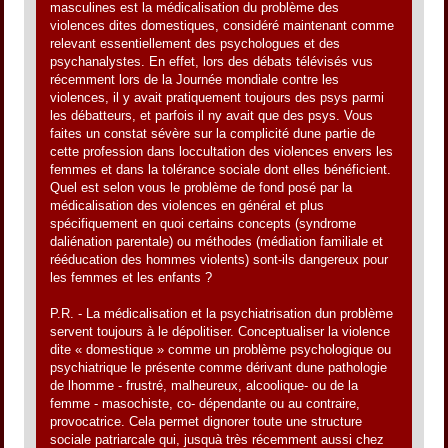
masculines est la médicalisation du problème des
violences dites domestiques, considéré maintenant comme
relevant essentiellement des psychologues et des
psychanalystes. En effet, lors des débats télévisés vus
récemment lors de la Journée mondiale contre les
violences, il y avait pratiquement toujours des psys parmi
les débatteurs, et parfois il ny avait que des psys. Vous
faites un constat sévère sur la complicité dune partie de
cette profession dans loccultation des violences envers les
femmes et dans la tolérance sociale dont elles bénéficient.
Quel est selon vous le problème de fond posé par la
médicalisation des violences en général et plus
spécifiquement en quoi certains concepts (syndrome
daliénation parentale) ou méthodes (médiation familiale et
rééducation des hommes violents) sont-ils dangereux pour
les femmes et les enfants ?
P.R. - La médicalisation et la psychiatrisation dun problème
servent toujours à le dépolitiser. Conceptualiser la violence
dite « domestique » comme un problème psychologique ou
psychiatrique le présente comme dérivant dune pathologie
de lhomme - frustré, malheureux, alcoolique- ou de la
femme - masochiste, co- dépendante ou au contraire,
provocatrice. Cela permet dignorer toute une structure
sociale patriarcale qui, jusquà très récemment aussi chez