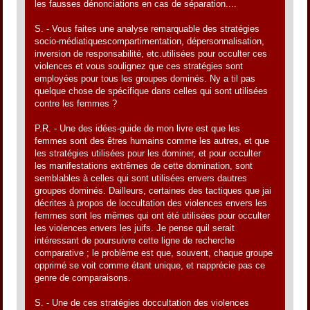
les fausses dénonciations en cas de séparation....
S. - Vous faites une analyse remarquable des stratégies
socio-médiatiquescompartimentation, dépersonnalisation,
inversion de responsabilité, etc.utilisées pour occulter ces
violences et vous soulignez que ces stratégies sont
employées pour tous les groupes dominés. Ny a til pas
quelque chose de spécifique dans celles qui sont utilisées
contre les femmes ?
P.R. - Une des idées-guide de mon livre est que les
femmes sont des êtres humains comme les autres, et que
les stratégies utilisées pour les dominer, et pour occulter
les manifestations extrêmes de cette domination, sont
semblables à celles qui sont utilisées envers dautres
groupes dominés. Dailleurs, certaines des tactiques que jai
décrites à propos de loccultation des violences envers les
femmes sont les mêmes qui ont été utilisées pour occulter
les violences envers les juifs. Je pense quil serait
intéressant de poursuivre cette ligne de recherche
comparative ; le problème est que, souvent, chaque groupe
opprimé se voit comme étant unique, et napprécie pas ce
genre de comparaisons.
S. - Une de ces stratégies doccultation des violences