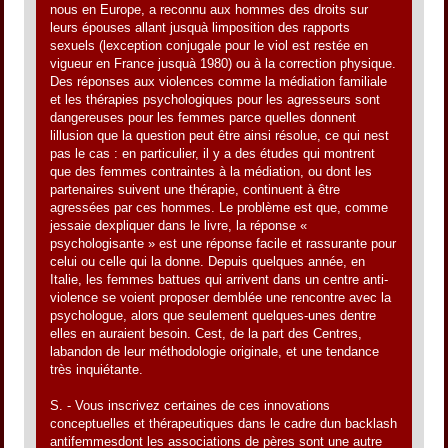
nous en Europe, a reconnu aux hommes des droits sur
leurs épouses allant jusquà limposition des rapports
sexuels (lexception conjugale pour le viol est restée en
vigueur en France jusquà 1980) ou à la correction physique.
Des réponses aux violences comme la médiation familiale
et les thérapies psychologiques pour les agresseurs sont
dangereuses pour les femmes parce quelles donnent
lillusion que la question peut être ainsi résolue, ce qui nest
pas le cas : en particulier, il y a des études qui montrent
que des femmes contraintes à la médiation, ou dont les
partenaires suivent une thérapie, continuent à être
agressées par ces hommes. Le problème est que, comme
jessaie dexpliquer dans le livre, la réponse «
psychologisante » est une réponse facile et rassurante pour
celui ou celle qui la donne. Depuis quelques année, en
Italie, les femmes battues qui arrivent dans un centre anti-
violence se voient proposer demblée une rencontre avec la
psychologue, alors que seulement quelques-unes dentre
elles en auraient besoin. Cest, de la part des Centres,
labandon de leur méthodologie originale, et une tendance
très inquiétante.
S. - Vous inscrivez certaines de ces innovations
conceptuelles et thérapeutiques dans le cadre dun backlash
antifemmesdont les associations de pères sont une autre