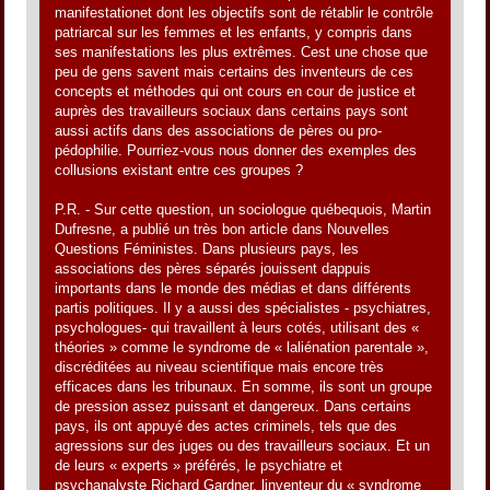
manifestationet dont les objectifs sont de rétablir le contrôle
patriarcal sur les femmes et les enfants, y compris dans
ses manifestations les plus extrêmes. Cest une chose que
peu de gens savent mais certains des inventeurs de ces
concepts et méthodes qui ont cours en cour de justice et
auprès des travailleurs sociaux dans certains pays sont
aussi actifs dans des associations de pères ou pro-
pédophilie. Pourriez-vous nous donner des exemples des
collusions existant entre ces groupes ?
P.R. - Sur cette question, un sociologue québequois, Martin
Dufresne, a publié un très bon article dans Nouvelles
Questions Féministes. Dans plusieurs pays, les
associations des pères séparés jouissent dappuis
importants dans le monde des médias et dans différents
partis politiques. Il y a aussi des spécialistes - psychiatres,
psychologues- qui travaillent à leurs cotés, utilisant des «
théories » comme le syndrome de « laliénation parentale »,
discréditées au niveau scientifique mais encore très
efficaces dans les tribunaux. En somme, ils sont un groupe
de pression assez puissant et dangereux. Dans certains
pays, ils ont appuyé des actes criminels, tels que des
agressions sur des juges ou des travailleurs sociaux. Et un
de leurs « experts » préférés, le psychiatre et
psychanalyste Richard Gardner, linventeur du « syndrome