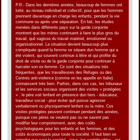
P.R.- Dans les dernières années, beaucoup de femmes ont
lutté, au niveau individuel et collectif, pour que les hommes
prennent davantage en charge les enfants, pendant la vie
commune ou après une séparation. En fait, les études
menées dans différents pays sur la garde conjointe
montrent que les mères continuent à faire le plus gros du
travail, quil sagisse du travail matériel, émotionnel ou
organisationnel. La situation devient beaucoup plus
compliquée quand la femme se sépare dun homme qui a
été violent, qui souvent continue à lêtre et qui profite du
droit de visite ou de la garde conjointe pour continuer à
harceler son ex-femme. Ce sont des situations très
fréquentes, que les travailleuses des Refuges ou des
Centres anti-violence (comme on les appelle en Italie)
connaissent très bien. Parfois, dans ces cas, les tribunaux
et les services sociaux organisent des visites « protégées
» : le père voit lenfant en présence dun tiers - éducateur,
travailleur social - pour éviter quil puisse agresser
verbalement ou physiquement lenfant ou la mère. Ces
visites protégées peuvent continuer pendant des années,
puisque ces pères ne veulent pas ou ne savent pas
modifier leur comportement, avec des coûts
psychologiques pour les enfants et les femmes, et des
coûts économiques pour toute la société. Il faut bien se
rappeler que cest la société - nous, les contribuables - qui