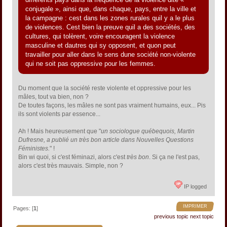
conjugale », ainsi que, dans chaque, pays, entre la ville et
la campagne : cest dans les zones rurales quil y a le plus
de violences. Cest bien la preuve quil a des sociétés, des
cultures, qui tolèrent, voire encouragent la violence
masculine et dautres qui sy opposent, et quon peut
travailler pour aller dans le sens dune société non-violente
qui ne soit pas oppressive pour les femmes.
Du moment que la société reste violente et oppressive pour les
mâles, tout va bien, non ?
De toutes façons, les mâles ne sont pas vraiment humains, eux... Pis
ils sont violents par essence...
Ah ! Mais heureusement que "
un sociologue québequois, Martin
Dufresne, a publié un très bon article dans Nouvelles Questions
Féministes.
" !
Bin wi quoi, si c'est féminazi, alors c'est
très bon
. Si ça ne l'est pas,
alors c'est très mauvais. Simple, non ?
IP logged
IMPRIMER
Pages: [
1
]
previous topic
next topic