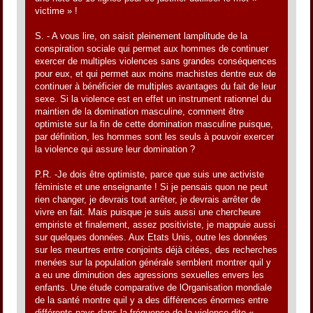
victime » !
S. - A vous lire, on saisit pleinement lamplitude de la
conspiration sociale qui permet aux hommes de continuer
exercer de multiples violences sans grandes conséquences
pour eux, et qui permet aux moins machistes dentre eux de
continuer à bénéficier de multiples avantages du fait de leur
sexe. Si la violence est en effet un instrument rationnel du
maintien de la domination masculine, comment être
optimiste sur la fin de cette domination masculine puisque,
par définition, les hommes sont les seuls à pouvoir exercer
la violence qui assure leur domination ?
P.R. -Je dois être optimiste, parce que suis une activiste
féministe et une enseignante ! Si je pensais quon ne peut
rien changer, je devrais tout arrêter, je devrais arrêter de
vivre en fait. Mais puisque je suis aussi une chercheure
empiriste et finalement, assez positiviste, je mappuie aussi
sur quelques données. Aux Etats Unis, outre les données
sur les meurtres entre conjoints déjà citées, des recherches
menées sur la population générale semblent montrer quil y
a eu une diminution des agressions sexuelles envers les
enfants. Une étude comparative de lOrganisation mondiale
de la santé montre quil y a des différences énormes entre
différents pays dans la fréquence de la violence dite «