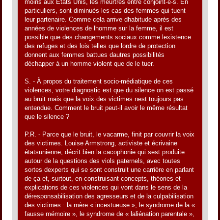
moins aux Etats Unis, les meurtres entre conjoint-e-s. En
particuliers, sont diminués les cas des femmes qui tuent
leur partenaire. Comme cela arrive dhabitude après des
années de violences de lhomme sur la femme, il est
possible que des changements sociaux comme lexistence
des refuges et des lois telles que lordre de protection
donnent aux femmes battues dautres possibilités
déchapper à un homme violent que de le tuer.
S. - À propos du traitement socio-médiatique de ces
violences, votre diagnostic est que du silence on est passé
au bruit mais que la voix des victimes nest toujours pas
entendue. Comment le bruit peut-il avoir le même résultat
que le silence ?
P.R. - Parce que le bruit, le vacarme, finit par couvrir la voix
des victimes. Louise Armstrong, activiste et écrivaine
étatsunienne, décrit bien la cacophonie qui sest produite
autour de la questions des viols paternels, avec toutes
sortes dexperts qui se sont construit une carrière en parlant
de ça et, surtout, en construisant concepts, théories et
explications de ces violences qui vont dans le sens de la
déresponsabilisation des agresseurs et de la culpabilisation
des victimes : la mère « incestueuse », le syndrome de la «
fausse mémoire », le syndrome de « laliénation parentale »,