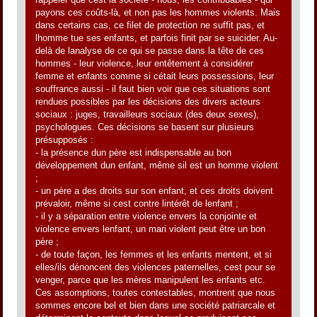
payons ces coûts-là, et non pas les hommes violents. Mais
dans certains cas, ce filet de protection ne suffit pas, et
lhomme tue ses enfants, et parfois finit par se suicider. Au-
delà de lanalyse de ce qui se passe dans la tête de ces
hommes - leur violence, leur entêtement à considérer
femme et enfants comme si cétait leurs possessions, leur
souffrance aussi - il faut bien voir que ces situations sont
rendues possibles par les décisions des divers acteurs
sociaux : juges, travailleurs sociaux (des deux sexes),
psychologues. Ces décisions se basent sur plusieurs
présupposés :
- la présence dun père est indispensable au bon
développement dun enfant, même sil est un homme violent
;
- un père a des droits sur son enfant, et ces droits doivent
prévaloir, même si cest contre lintérêt de lenfant ;
- il y a séparation entre violence envers la conjointe et
violence envers lenfant, un mari violent peut être un bon
père ;
- de toute façon, les femmes et les enfants mentent, et si
elles/ils dénoncent des violences paternelles, cest pour se
venger, parce que les mères manipulent les enfants etc.
Ces assomptions, toutes contestables, montrent que nous
sommes encore bel et bien dans une société patriarcale et