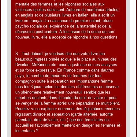
mentale des femmes et les réponses sociales aux
violences quelles subissent. Auteure de nombreux articles
en anglais et de plusieurs livres en italien, elle a écrit un
livre en français La naissance du premier enfant, étude
psycho-sociale de lexpérience de la maternité et de la
dépression post partum. À loccasion de la sortie de son
nouveau livre, elle a accepté de répondre à nos questions.
S. -Tout dabord, je voudrais dire que votre livre ma
beaucoup impressionnée et que je le place au niveau des
Dworkin, McKinnon etc. pour la justesse de ses analyses
et sa force expressive. En France comme dans dautres
pays, le nombre de meurtres de femmes par leur
compagnon suite à séparation est importantune femme
tous les 3 jours selon les derniers chiffresmais on observe
un phénomène relativement nouveauil semble que les
meurtres denfants dans le cadre du droit de visite et pour
se venger de la femme après une séparation se multiplient.
Pourriez-vous expliquer comment des législations récentes
régissant divorce et séparation (garde alternée, autorité
parentale, droit de visite, etc.) que des féministes ont
accueillies favorablement mettent en danger les femmes et
les enfants ?