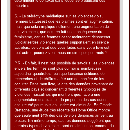
déterminent le contexte dans lequel se produisent ces
meurtres.
S. - Le stéréotype médiatique sur les violencesviols,
femmes battuesest que les plaintes sont en augmentation,
mais que cela nimplique nullement une augmentation de
ces violences, que cest en fait une conséquence du
féminisme, car les femmes osent maintenant dénonceret
judiciariserdes violences quelles supportaient en silence
autrefois. Le constat que vous faites dans votre livre est
tout autre ; pourriez-vous nous en dire quelques mots ?
P.R. - En fait, il nest pas possible de savoir si les violences
envers les femmes sont plus ou moins nombreuses
aujourdhui quautrefois, puisque labsence délibérée de
recherches et de chiffres a été une de manière de les
occulter. Dans mon livre, je cite des données provenant de
différents pays et concernant différentes typologies de
violences masculines qui montrent que, face à une
augmentation des plaintes, la proportion des cas qui ont
ensuite été poursuivis en justice est diminuée. En Grande-
Bretagne, une étude très récente du Home Office montre
que seulement 14% des cas de viols dénoncés arrivent au
procès. En même temps, dautres données suggèrent que
certains types de violences sont en diminution, comme, du