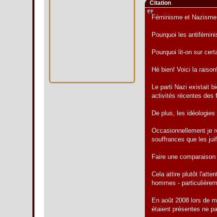
Citation
Féminisme et Nazisme
Pourquoi les antifémini
Pourquoi lit-on sur ce
Hé bien! Voici la raison
Le parti Nazi existait 
activités récentes des 
De plus, les idéologie
Occasionnellement je r
souffrances que les jui
Faire une comparaison e
Cela attire plutôt l'at
hommes - particulièreme
En août 2008 lors de ma
étaient présentes ne par