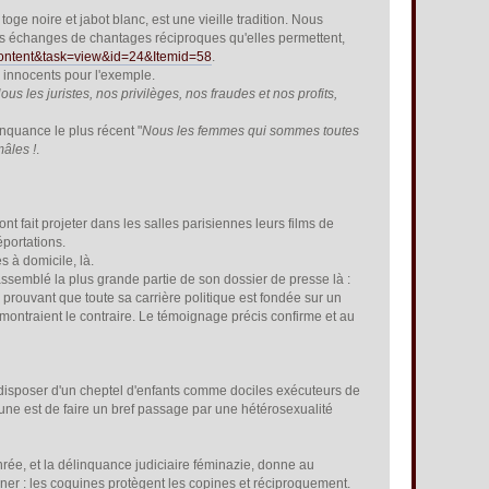
ge noire et jabot blanc, est une vieille tradition. Nous
 des échanges de chantages réciproques qu'elles permettent,
_content&task=view&id=24&Itemid=58
.
s innocents pour l'exemple.
ous les juristes, nos privilèges, nos fraudes et nos profits,
nquance le plus récent "
Nous les femmes qui sommes toutes
mâles !
.
nt fait projeter dans les salles parisiennes leurs films de
éportations.
 à domicile, là.
rassemblé la plus grande partie de son dossier de presse là :
 prouvant que toute sa carrière politique est fondée sur un
montraient le contraire. Le témoignage précis confirme et au
r disposer d'un cheptel d'enfants comme dociles exécuteurs de
mune est de faire un bref passage par une hétérosexualité
nrée, et la délinquance judiciaire féminazie, donne au
riner : les coquines protègent les copines et réciproquement.