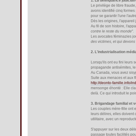
1. La délinquance judiciai
Le privilège de libre fraud
avons identifié cinq formes
pour se garantir l'une l'autr
Dès les origines, l'apparei
Au fil de son histoire, l'app
contre le reste du monde
".
Les avocates féminazies jou
des victimes, et qui devons
2. L'industrialisation méd
Lorsqu'ils ont eu fini leurs
propagande antisémites, l
Au Canada, vous avez sisyp
Suite aux menaces et aux flo
http://deonto-famille.info/
mensonge éhonté : Elle clam
delà. Ce qui introduit le poin
3. Brigandage familial et v
Les couples mère-fille ont 
leurs délires, elles doiven
utilitaire, avec un reproduc
S'appuyer sur les deux déli
passage toutes facilités pou