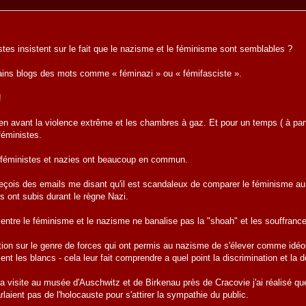
stes insistent sur le fait que le nazisme et le féminisme sont semblables ?
rtains blogs des mots comme « féminazi » ou « fémifasciste ».
!
bien avant la violence extrême et les chambres à gaz. Et pour un temps ( à par
féministes.
s féministes et nazies ont beaucoup en commun.
eçois des emails me disant qu'il est scandaleux de comparer le féminisme au
fs ont subis durant le règne Nazi.
ntre le féminisme et le nazisme ne banalise pas la "shoah" et les souffrances
tention sur le genre de forces qui ont permis au nazisme de s'élever comme idé
nt les blancs - cela leur fait comprendre a quel point la discrimination et la 
 visite au musée d'Auschwitz et de Birkenau près de Cracovie j'ai réalisé que
laient pas de l'holocauste pour s'attirer la sympathie du public.