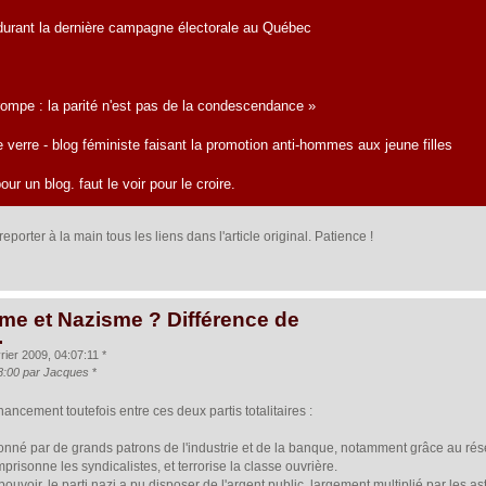
durant la dernière campagne électorale au Québec
ompe : la parité n'est pas de la condescendance »
 verre - blog féministe faisant la promotion anti-hommes aux jeune filles
r un blog. faut le voir pour le croire.
eporter à la main tous les liens dans l'article original. Patience !
me et Nazisme ? Différence de
.
rier 2009, 04:07:11 *
18:00 par Jacques
*
ancement toutefois entre ces deux partis totalitaires :
ionné par de grands patrons de l'industrie et de la banque, notamment grâce au ré
mprisonne les syndicalistes, et terrorise la classe ouvrière.
 pouvoir, le parti nazi a pu disposer de l'argent public, largement multiplié par le