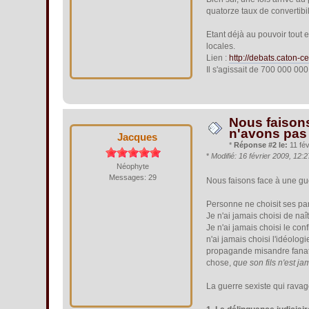
quatorze taux de convertibil
Etant déjà au pouvoir tout e
locales.
Lien :
http://debats.caton
Il s'agissait de 700 000 00
Nous faisons
n'avons pas 
Jacques
*
Réponse #2 le:
11 fév
*
Modifié: 16 février 2009, 12
Néophyte
Messages: 29
Nous faisons face à une gu
Personne ne choisit ses pare
Je n'ai jamais choisi de naî
Je n'ai jamais choisi le c
n'ai jamais choisi l'idéolo
propagande misandre fanati
chose,
que son fils n'est ja
La guerre sexiste qui rava