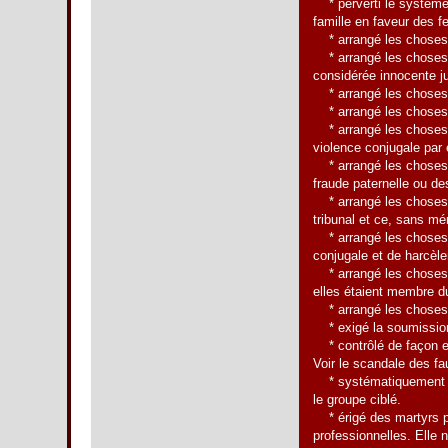
* perverti le système j
famille en faveur des 
* arrangé les choses d
* arrangé les choses d
considérée innocente ju
* arrangé les choses d
* arrangé les choses d
* arrangé les choses d
violence conjugale par
* arrangé les choses 
fraude paternelle ou de
* arrangé les choses p
tribunal et ce, sans mé
* arrangé les choses p
conjugale et de harcèl
* arrangé les choses po
elles étaient membre du
* arrangé les choses p
* exigé la soumission 
* contrôlé de façon ef
Voir le scandale des fau
* systématiquement surl
le groupe ciblé.
* érigé des martyrs po
professionnelles. Elle