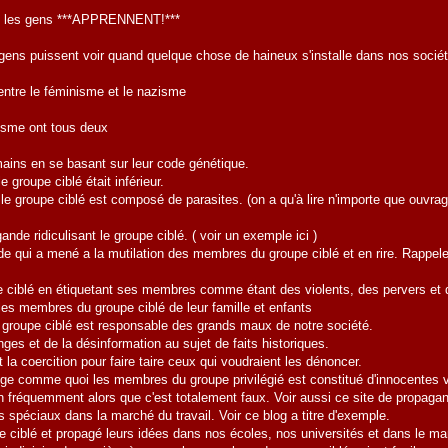
que les gens ***APPRENNENT!***
s gens puissent voir quand quelque chose de haineux s'installe dans nos socié
s entre le féminisme et le nazisme
isme ont tous deux
ins en se basant sur leur code génétique.
 groupe ciblé était inférieur.
le groupe ciblé est composé de parasites. (on a qu'à lire n'importe que ouvr
e ridiculisant le groupe ciblé. ( voir un exemple ici )
qui a mené a la mutilation des membres du groupe ciblé et en rire. Rappele
iblé en étiquetant ses membres comme étant des violents, des pervers et de
s membres du groupe ciblé de leur famille et enfants
groupe ciblé est responsable des grands maux de notre société.
s et de la désinformation au sujet de faits historiques.
la coercition pour faire taire ceux qui voudraient les dénoncer.
comme quoi les membres du groupe privilégié est constitué d'innocentes vi
-on fréquemment alors que c'est totalement faux. Voir aussi ce site de propagand
spéciaux dans la marché du travail. Voir ce blog a titre d'exemple.
ciblé et propagé leurs idées dans nos écoles, nos universités et dans le march