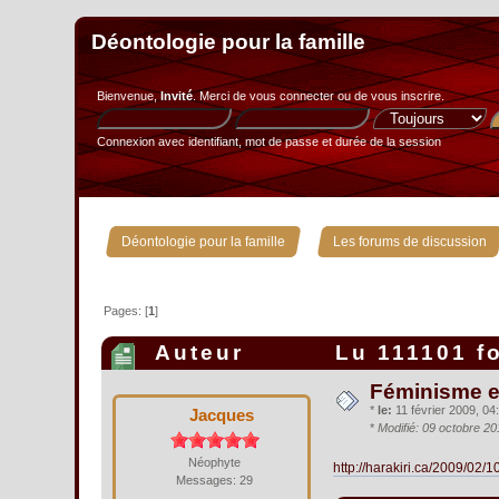
Déontologie pour la famille
Bienvenue,
Invité
. Merci de
vous connecter
ou de
vous inscrire
.
Connexion avec identifiant, mot de passe et durée de la session
»
Déontologie pour la famille
Les forums de discussion
Pages: [
1
]
Auteur
Lu 111101 f
Féminisme e
*
le:
11 février 2009, 04:
Jacques
*
Modifié: 09 octobre 2
Néophyte
http://harakiri.ca/2009/02/
Messages: 29