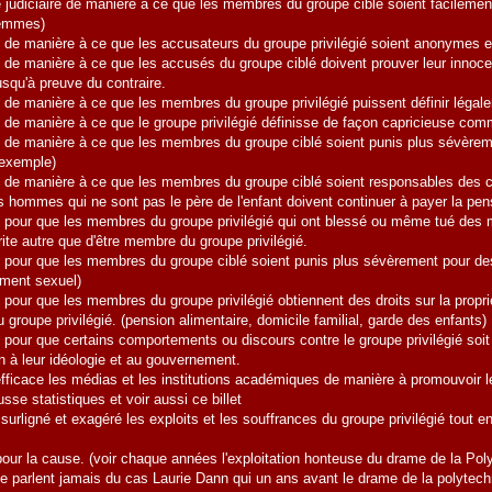
udiciaire de manière à ce que les membres du groupe ciblé soient facilement 
femmes)
e manière à ce que les accusateurs du groupe privilégié soient anonymes en c
e manière à ce que les accusés du groupe ciblé doivent prouver leur innocenc
squ'à preuve du contraire.
e manière à ce que les membres du groupe privilégié puissent définir légalem
e manière à ce que le groupe privilégié définisse de façon capricieuse commen
e manière à ce que les membres du groupe ciblé soient punis plus sévèreme
 exemple)
de manière à ce que les membres du groupe ciblé soient responsables des ch
s hommes qui ne sont pas le père de l'enfant doivent continuer à payer la pens
our que les membres du groupe privilégié qui ont blessé ou même tué des me
rite autre que d'être membre du groupe privilégié.
our que les membres du groupe ciblé soient punis plus sévèrement pour des 
ement sexuel)
ur que les membres du groupe privilégié obtiennent des droits sur la propriét
 groupe privilégié. (pension alimentaire, domicile familial, garde des enfants)
our que certains comportements ou discours contre le groupe privilégié soit c
à leur idéologie et au gouvernement.
ficace les médias et les institutions académiques de manière à promouvoir leu
sse statistiques et voir aussi ce billet
igné et exagéré les exploits et les souffrances du groupe privilégié tout en
ur la cause. (voir chaque années l'exploitation honteuse du drame de la Po
 ne parlent jamais du cas Laurie Dann qui un ans avant le drame de la polyte