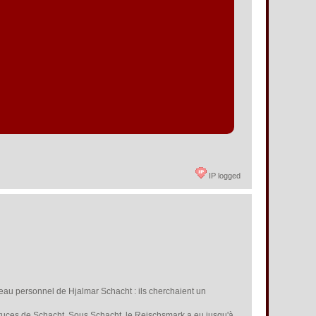
IP logged
seau personnel de Hjalmar Schacht : ils cherchaient un
s astuces de Schacht. Sous Schacht, le Reischsmark a eu jusqu'à