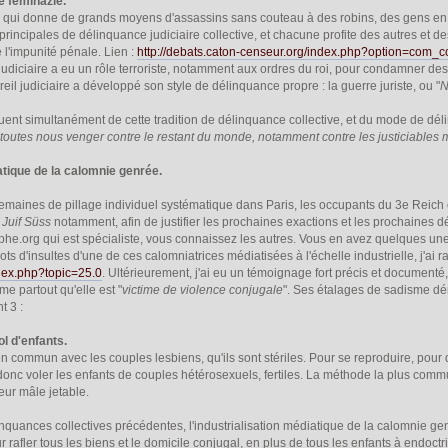
re féminazie.
e, qui donne de grands moyens d'assassins sans couteau à des robins, des gens en to
 principales de délinquance judiciaire collective, et chacune profite des autres et
e l'impunité pénale. Lien :
http://debats.caton-censeur.org/index.php?option=com
l judiciaire a eu un rôle terroriste, notamment aux ordres du roi, pour condamner de
areil judiciaire a développé son style de délinquance propre : la guerre juriste, ou "
N
ent simultanément de cette tradition de délinquance collective, et du mode de déli
 toutes nous venger contre le restant du monde, notamment contre les justiciables 
iatique de la calomnie genrée.
 semaines de pillage individuel systématique dans Paris, les occupants du 3e Reich o
e
Juif Süss
notamment, afin de justifier les prochaines exactions et les prochaines d
he.org qui est spécialiste, vous connaissez les autres. Vous en avez quelques unes
ts d'insultes d'une de ces calomniatrices médiatisées à l'échelle industrielle, j'ai 
index.php?topic=25.0
. Ultérieurement, j'ai eu un témoignage fort précis et documenté,
e partout qu'elle est "
victime de violence conjugale
". Ses étalages de sadisme dé
t 3 :
ol d'enfants.
en commun avec les couples lesbiens, qu'ils sont stériles. Pour se reproduire, pou
t donc voler les enfants de couples hétérosexuels, fertiles. La méthode la plus com
teur mâle jetable.
nquances collectives précédentes, l'industrialisation médiatique de la calomnie ge
r rafler tous les biens et le domicile conjugal, en plus de tous les enfants à endoct