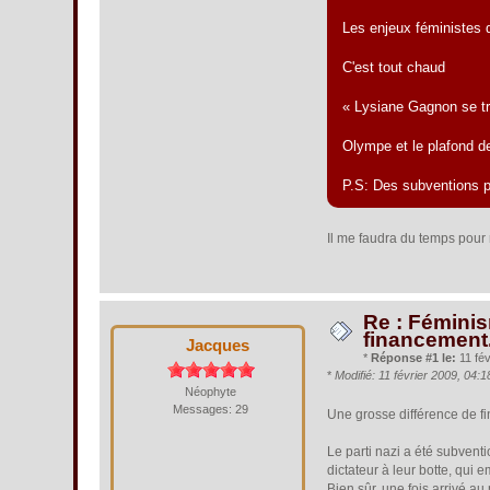
Les enjeux féministes 
C'est tout chaud
« Lysiane Gagnon se tr
Olympe et le plafond de
P.S: Des subventions pou
Il me faudra du temps pour r
Re : Féminis
financement
Jacques
*
Réponse #1 le:
11 fév
*
Modifié: 11 février 2009, 04:
Néophyte
Messages: 29
Une grosse différence de fin
Le parti nazi a été subvent
dictateur à leur botte, qui e
Bien sûr, une fois arrivé au