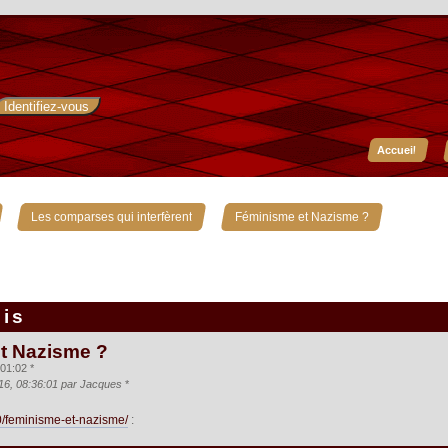
Accueil
»
»
Les comparses qui interfèrent
Féminisme et Nazisme ?
ois
t Nazisme ?
01:02 *
016, 08:36:01 par Jacques
*
10/feminisme-et-nazisme/
: