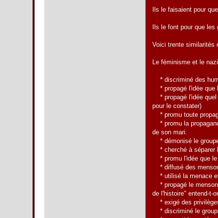
Ils le faisaient pour 
Ils le font pour que le
Voici trente similarité
Le féminisme et le naz
* discriminé des huma
* propagé l'idée que le
* propagé l'idée quel 
pour le constater)
* promu toute propagand
* promu la propagande 
de son mari.
* démonisé le groupe c
* cherché à séparer le
* promu l'idée que le 
* diffusé des mensonge
* utilisé la menace et 
* propagé le mensonge 
de l'histoire" entend-t
* exigé des privilèges 
* discriminé le groupe 