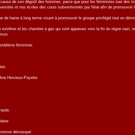
 cause de son dégoût des hommes. parce que pour les féministes tuer des mâles
rsités et nos écoles des cours subventionnés par l'état afin de promouvoir le 
e haine à long terme visant à promouvoir le groupe privilégié tout en démonis
e extrême et les chambre à gaz qui sont apparues vers la fin du règne nazi, 
mmun.
problème féministe:
tes
éline Hervieux-Payette
hards:
daire
éminisme démasqué