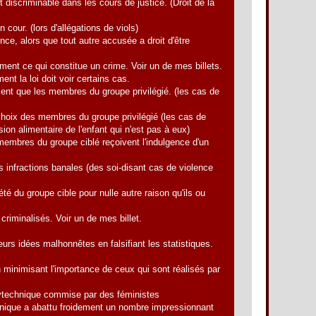
discriminable dans les cours de justice. (Droit de la
our. (lors d'allégations de viols)
e, alors que tout autre accusée a droit d'être
ent ce qui constitue un crime. Voir un de mes billets.
t la loi doit voir certains cas.
nt que les membres du groupe privilégié. (les cas de
oix des membres du groupe privilégié (les cas de
ion alimentaire de l'enfant qui n'est pas à eux)
mbres du groupe ciblé reçoivent l'indulgence d'un
infractions banales (des soi-disant cas de violence
é du groupe cible pour nulle autre raison qu'ils ou
riminalisés. Voir un de mes billet.
rs idées malhonnêtes en falsifiant les statistiques.
 minimisant l'importance de ceux qui sont réalisés par
lytechnique commise par des féministes
chnique a abattu froidement un nombre impressionnant