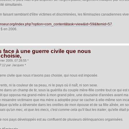
ité simultanés.
n faisant semblant d'être victimes et discriminées, les féminazies canadiennes vivent
-censeur.org/index.php?option=com_content&task=view&id=59&Itemid=57
.
0 $ en 2006.
 face à une guerre civile que nous
choisie,
rier 2009, 07:28:55 *
:27:12 par Jacques
*
erre civile que nous n'avons pas choisie, qui nous est imposée.
nts, ni la couleur de sa peau, ni le pays où il naît, ni son sexe.
tre dans un champ de tir, sous la guérilla du couple mère-fille contre tout ce qui est
onflit qui opposa ma grand-mère à mon grand père, une douzaine d'années avant ma 
gie misandre victimaire que ma mère a adoptée pour se cacher à elle-même son incapa
que qu'elle a déversée dans les oreilles de mon épouse et de sa fille aînée, en s
mais qu'un mec, et que les mecs, c'est comme cela qu'il faut les traiter
, qu'elle était 
ge nos pays développés est au confluent de plusieurs délinquances organisées.