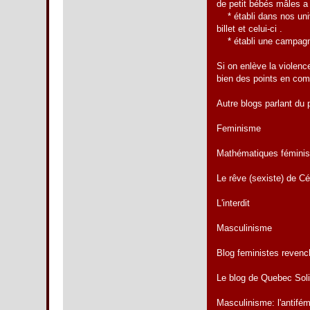
de petit bébés mâles a
* établi dans nos unive
billet et celui-ci .
* établi une campagne d
Si on enlève la violenc
bien des points en co
Autre blogs parlant du 
Feminisme
Mathématiques féminis
Le rêve (sexiste) de C
L'interdit
Masculinisme
Blog feministes revenc
Le blog de Quebec Soli
Masculinisme: l'antif