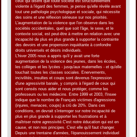
ceux qui disent que toute société est structurellement
violente à l'égard des femmes, je pense qu'elle révèle avant
tout une pathologie psychologique et sociale, qui nécessite
des soins et une réflexion sérieuse sur nos priorités.
L'augmentation de la violence que l'on observe dans les
sociétés occidentales, quel que soit l'âge, le sexe, et le
contexte social, est peut-être à mettre en relation avec une
incapacité de plus en plus grande à supporter la contrainte
des devoirs et une propension inquiétante à confondre
droits universels et désirs individuels.
L'hiver 2005 nous a appris qu'il y avait une forte
augmentation de la violence des jeunes, dans les écoles,
les collèges et les lycées - jusqu'aux maternelles - et qu'elle
touchait toutes les classes sociales. Enervements,
incivilités, insultes et coups sont devenus l'expression
d'une agressivité banale, y compris à l'égard de ceux qui
sont censés nous aider et nous protéger, comme les
professeurs ou les médecins. Entre 1999 et 2003, l'Insee
indique que le nombre de Français victimes d'agressions
(injures, menaces, coups) a crû de 20%. Dans ces
conditions, on devrait s'interroger sur notre incapacité de
plus en plus grande à supporter les frustrations et à
maîtriser notre agressivité.C'est notre éducation qui est en
cause, et non nos principes. C'est elle qu'il faut changer.
Depuis une trentaine d'années, l'épanouissement individuel