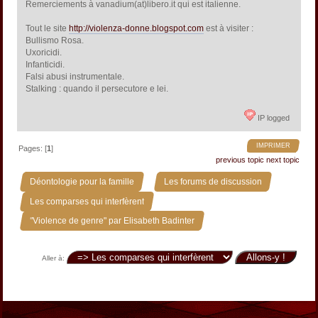
Remerciements à vanadium(at)libero.it qui est italienne.
Tout le site
http://violenza-donne.blogspot.com
est à visiter :
Bullismo Rosa.
Uxoricidi.
Infanticidi.
Falsi abusi instrumentale.
Stalking : quando il persecutore e lei.
IP logged
IMPRIMER
Pages: [
1
]
previous topic
next topic
»
»
Déontologie pour la famille
Les forums de discussion
»
Les comparses qui interfèrent
"Violence de genre" par Elisabeth Badinter
Aller à: