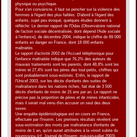
physique ou psychique.
Pour s'en convaincre, il faut se pencher sur la violence des
femmes à l'égard des plus faibles. D'abord à l'égard des
enfants, sujet peu évoqué, quelques études donnent à
réfléchir. Le dernier rapport de l'Odas (Observatoire national
de l'action sociale décentralisée, dont dépend l'Aide sociale
à l'enfance), de décembre 2004, indique le chiffre de 89 000
enfants en danger en France, dont 18 000 enfants
maltraités.
Le rapport d'activité 2002 de l'Accueil téléphonique pour
l'enfance maltraitée indique que 76,2% des auteurs de
mauvais traitements sont les parents, dont 48,8% sont les
mères et 27,4% sont les pères des tout-petits, chiffres qui
sont probablement sous-estimés. Enfin, le rapport de
l'Unicef 2003, sur les décès d'enfants des suites de
maltraitance dans les nations riches, fait état de 3 500
décès d'enfants de moins de 15 ans par an. Le rapport ne
précise pas la proportion de pères et de mères infanticides,
mais il serait mal venu d'en accuser un seul des deux
sexes.
Une enquête épidémiologique est en cours en France,
effectuée par l'Inserm. Les premiers résultats révèlent une
sous-estimation des morts par maltraitance d'enfants de
moins de 1 an, qu'on aurait attribuées à la «mort subite du
nourrisson» (cf. Journal de l'Inserm, mai-juin-juillet 2003).