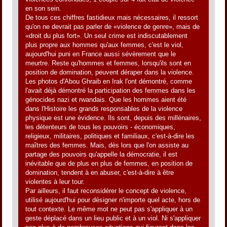
en son sein.
De tous ces chiffres fastidieux mais nécessaires, il ressort
qu'on ne devrait pas parler de «violence de genre», mais de
«droit du plus fort». Un seul crime est indiscutablement
plus propre aux hommes qu'aux femmes, c'est le viol,
aujourd'hui puni en France aussi sévèrement que le
meurtre. Reste qu'hommes et femmes, lorsqu'ils sont en
position de domination, peuvent déraper dans la violence.
Les photos d'Abou Ghraib en Irak l'ont démontré, comme
l'avait déjà démontré la participation des femmes dans les
génocides nazi et rwandais. Que les hommes aient été
dans l'Histoire les grands responsables de la violence
physique est une évidence. Ils sont, depuis des millénaires,
les détenteurs de tous les pouvoirs - économiques,
religieux, militaires, politiques et familiaux, c'est-à-dire les
maîtres des femmes. Mais, dès lors que l'on assiste au
partage des pouvoirs qu'appelle la démocratie, il est
inévitable que de plus en plus de femmes, en position de
domination, tendent à en abuser, c'est-à-dire à être
violentes à leur tour.
Par ailleurs, il faut reconsidérer le concept de violence,
utilisé aujourd'hui pour désigner n'importe quel acte, hors de
tout contexte. Le même mot ne peut pas s'appliquer à un
geste déplacé dans un lieu public et à un viol. Ni s'appliquer