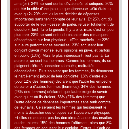
amis(es). 34% se sont sentis dévalorisés et critiqués. 30%
ont été la cible d'une jalousie questionneuse: «Où étais-tu,
avec qui?» 29% ont vu l'autre décider de dépenses
importantes sans tenir compte de leur avis. Et 25% ont dû
supporter de le voir «cesser de parler, refuser totalement de
discuter», bref, faire la gueule. Il y a pire, mais c'est un peu
plus rare. 23% se sont entendu balancer des remarques
désagréables sur leur physique - «T'es moche!» - et 22%
sur leurs performances sexuelles. 23% accusent leur
conjoint d'avoir méprisé leurs opinions en privé, et parfois
en public (13%). Mais le plus intéressant n'est pas là. La
surprise, ce sont les hommes. Comme les femmes, ils se
plaignent d'être à l'occasion rabroués, maltraités,
déconsidérés. Plus souvent que les femmes, ils dénoncent
le harcèlement jaloux de leur conjointe: 18% d'entre eux
(pour 12% des femmes) déclarent que l'autre les empêche
de parler à d'autres femmes (hommes). 34% des hommes
(26% des femmes) déclarent que l'autre exige de savoir
avec qui et où ils étaient; 33% (27% des femmes) que
l'autre décide de dépenses importantes sans tenir compte
de leur avis. Ce seraient les femmes qui hésiteraient le
moins à décocher des critiques sur l'apparence physique.
Et elles ne seraient pas les dernières à lancer des insultes
ou des injures: 15% des hommes l'affirment, alors que 8%
des femmes en accusent leur conjoint. Certes, il s'agit de