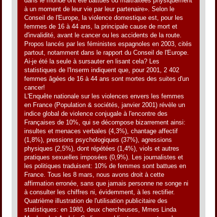
dans le monde ont été battues ou maltraitées physiquement
à un moment de leur vie par leur partenaire». Selon le
Conseil de l'Europe, la violence domestique est, pour les
femmes de 16 à 44 ans, la principale cause de mort et
d'invalidité, avant le cancer ou les accidents de la route.
Propos lancés par les féministes espagnoles en 2003, cités
partout, notamment dans le rapport du Conseil de l'Europe.
Ai-je été la seule à sursauter en lisant cela? Les
statistiques de l'Inserm indiquent que, pour 2001, 2 402
femmes âgées de 16 à 44 ans sont mortes des suites d'un
cancer!
L'Enquête nationale sur les violences envers les femmes
en France (Population & sociétés, janvier 2001) révèle un
indice global de violence conjugale à l'encontre des
Françaises de 10%, qui se décompose bizarrement ainsi:
insultes et menaces verbales (4,3%), chantage affectif
(1,8%), pressions psychologiques (37%), agressions
physiques (2,5%), dont répétées (1,4%), viols et autres
pratiques sexuelles imposées (0,9%). Les journalistes et
les politiques traduisent: 10% de femmes sont battues en
France. Tous les 8 mars, nous avons droit à cette
affirmation erronée, sans que jamais personne ne songe ni
à consulter les chiffres ni, évidemment, à les rectifier.
Quatrième illustration de l'utilisation publicitaire des
statistiques: en 1980, deux chercheuses, Mmes Linda