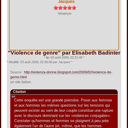
Jacques
Néophyte
"Violence de genre" par Elisabeth Badinter
*
le:
03 août 2009, 02:31:48 *
*
Modifié: 03 août 2009, 02:36:06 par Jacques
*
Source :
http://violenza-donne.blogspot.com/2009/02/violence-de-
genre.html
un site italien.
Citation
Cette enquête est une grande première. Poser aux femmes
et aux hommes les mêmes questions sur les tensions qui
peuvent exister au sein de leur couple constitue une rupture
avec le discours dominant sur les «violences conjugales».
Constater qu'hommes et femmes se plaignent à peu près
également l'un de l'autre (et, même, que les hommes