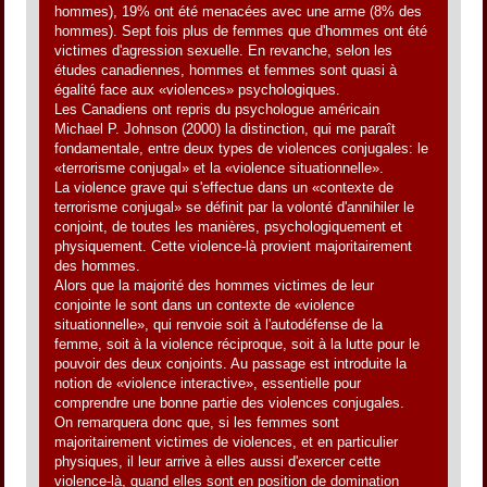
hommes), 19% ont été menacées avec une arme (8% des
hommes). Sept fois plus de femmes que d'hommes ont été
victimes d'agression sexuelle. En revanche, selon les
études canadiennes, hommes et femmes sont quasi à
égalité face aux «violences» psychologiques.
Les Canadiens ont repris du psychologue américain
Michael P. Johnson (2000) la distinction, qui me paraît
fondamentale, entre deux types de violences conjugales: le
«terrorisme conjugal» et la «violence situationnelle».
La violence grave qui s'effectue dans un «contexte de
terrorisme conjugal» se définit par la volonté d'annihiler le
conjoint, de toutes les manières, psychologiquement et
physiquement. Cette violence-là provient majoritairement
des hommes.
Alors que la majorité des hommes victimes de leur
conjointe le sont dans un contexte de «violence
situationnelle», qui renvoie soit à l'autodéfense de la
femme, soit à la violence réciproque, soit à la lutte pour le
pouvoir des deux conjoints. Au passage est introduite la
notion de «violence interactive», essentielle pour
comprendre une bonne partie des violences conjugales.
On remarquera donc que, si les femmes sont
majoritairement victimes de violences, et en particulier
physiques, il leur arrive à elles aussi d'exercer cette
violence-là, quand elles sont en position de domination