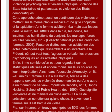
Violence psychologique et violence physique. Violence des
Etats totalitaires et patriarcaux, et violence des Etats
démocratiques.
Cette approche admet aussi un continuum des violences en
mettant sur le même plan la menace d'une gifle conjugale
et la lapidation d'une femme adultère: «La main aux fesses
dans le métro, les sifflets dans la rue, les coups, les
insultes, les humiliations du conjoint, les mariages forcés,
les filles violées, etc.» (Collectif national pour les droits des
femmes, 2005). Faute de distinctions, on additionne des
actes hétérogènes qui ressemblent à un inventaire à la
Prévert, où tout vaut tout: l'agression verbale, les pressions
psychologiques et les atteintes physiques.
Enfin, il me semble qu'on est peu regardant sur les
statistiques utilisées et encore moins sur leurs sources ou
leur interprétation. Ainsi, dans l'opuscule d'Amnesty, on lit:
«Au moins 1 femme sur 3 a été battue, forcée à des
rapports sexuels ou violentée d'une manière ou d'une autre
à un moment de sa vie» (Population Reports, n° 11, Johns
Hopkins, School of Public Health, déc. 1999). Que signifie
«violentée d'une manière ou d'une autre»? Faute de
précision, on ne retiendra qu'une chose, à savoir que 1
femme sur 3 est battue ou violée.
Pis: sur Internet, on trouve que «près de 50% des femmes