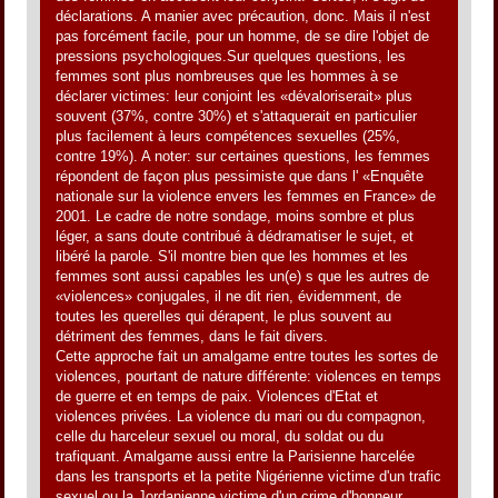
déclarations. A manier avec précaution, donc. Mais il n'est
pas forcément facile, pour un homme, de se dire l'objet de
pressions psychologiques.Sur quelques questions, les
femmes sont plus nombreuses que les hommes à se
déclarer victimes: leur conjoint les «dévaloriserait» plus
souvent (37%, contre 30%) et s'attaquerait en particulier
plus facilement à leurs compétences sexuelles (25%,
contre 19%). A noter: sur certaines questions, les femmes
répondent de façon plus pessimiste que dans l' «Enquête
nationale sur la violence envers les femmes en France» de
2001. Le cadre de notre sondage, moins sombre et plus
léger, a sans doute contribué à dédramatiser le sujet, et
libéré la parole. S'il montre bien que les hommes et les
femmes sont aussi capables les un(e) s que les autres de
«violences» conjugales, il ne dit rien, évidemment, de
toutes les querelles qui dérapent, le plus souvent au
détriment des femmes, dans le fait divers.
Cette approche fait un amalgame entre toutes les sortes de
violences, pourtant de nature différente: violences en temps
de guerre et en temps de paix. Violences d'Etat et
violences privées. La violence du mari ou du compagnon,
celle du harceleur sexuel ou moral, du soldat ou du
trafiquant. Amalgame aussi entre la Parisienne harcelée
dans les transports et la petite Nigérienne victime d'un trafic
sexuel ou la Jordanienne victime d'un crime d'honneur.