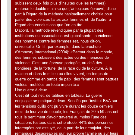
subissent deux fois plus d'insultes que les femmes)
renforce le double malaise que j'ai toujours éprouvé, d'une
part à l'égard de la méthode habituellement choisie pour
parler des violences faites aux femmes et, de l'autre, à
l'égard des conclusions que l'on en tire.
D'abord, la méthode revendiquée par la plupart des
institutions ou associations est globalisante: la violence
des hommes contre les femmes est, nous dit-on,
universelle. On lit, par exemple, dans la brochure
d'Amnesty International (2004): «Partout dans le monde,
des femmes subissent des actes ou des menaces de
violence. C'est une épreuve partagée, au-delà des
frontières, de la fortune, de la race ou de la culture. A la
maison et dans le milieu où elles vivent, en temps de
guerre comme en temps de paix, des femmes sont battues,
violées, mutilées en toute impunité.»
Une guerre à deux
C'est dit tout net, de tableau en tableau. La guerre
conjugale se pratique à deux. Sondés par l'institut BVA sur
les tensions qu'ils ont pu vivre durant les douze derniers
mois de leur vie de couple, les Français de 20 à 59 ans ont
tous le sentiment d'avoir traversé au moins l'une des
situations testées dans cette étude. 44% des personnes
interrogées ont essuyé, de la part de leur conjoint, des
remarques désagréables sur leur propre famille ou sur leurs