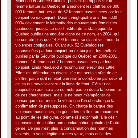
MacLeod et Andrée Cadieux, publient un rapport sur la
femme battue au Québec et annoncent les chiffres de 300
000 femmes battues et de 52 femmes assassinées par leur
conjoint ou ex-conjoint. Durant vingt-quatre ans, les «300
000» deviennent le leitmotiv des mouvements féministes
québécois, jusqu'à ce que l'Institut de la statistique du
Québec publie une enquête digne de ce nom, en 2004, qui
ne compte plus que 14 209 femmes se disant victimes de
violences conjugales. Quant aux 52 Québécoises
assassinées par leur conjoint ou ex-conjoint, les chiffres
publiés par la Sécurité publique du Québec en 2000-2001
donnent 14 femmes et 7 hommes assassinés par leur
conjoint. Linda MacLeod a reconnu son erreur dès 1994.
Elle s'est défendue en disant: «Je me sentais sûre de ce
chiffre, parce qu'il reflétait une réalité corroborée par ceux et
celles qui travaillaient sur la ligne de front. C'était une
supposition admise.» Je ne mets pas en doute la bonne foi
de ces chercheuses, mais je ne peux m'empêcher de
penser que c'est moins la vérité que l'on cherche que la
confirmation de présupposés. On charge la barque des
violences masculines, on gonfle les chiffres au maximum
au point de les défigurer, comme si s'exprimait là le désir
inconscient de justifier une condamnation globale de l'autre
genre. L'enjeu n'est plus la condamnation des hommes
violents, la seule légitime à mes yeux, mais celle des