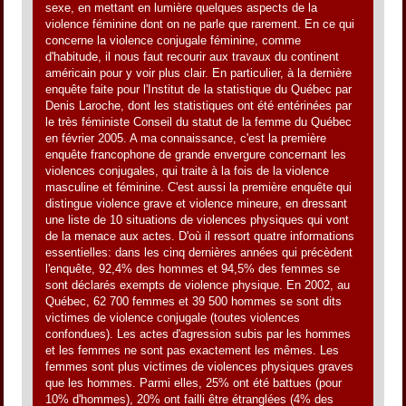
sexe, en mettant en lumière quelques aspects de la
violence féminine dont on ne parle que rarement. En ce qui
concerne la violence conjugale féminine, comme
d'habitude, il nous faut recourir aux travaux du continent
américain pour y voir plus clair. En particulier, à la dernière
enquête faite pour l'Institut de la statistique du Québec par
Denis Laroche, dont les statistiques ont été entérinées par
le très féministe Conseil du statut de la femme du Québec
en février 2005. A ma connaissance, c'est la première
enquête francophone de grande envergure concernant les
violences conjugales, qui traite à la fois de la violence
masculine et féminine. C'est aussi la première enquête qui
distingue violence grave et violence mineure, en dressant
une liste de 10 situations de violences physiques qui vont
de la menace aux actes. D'où il ressort quatre informations
essentielles: dans les cinq dernières années qui précèdent
l'enquête, 92,4% des hommes et 94,5% des femmes se
sont déclarés exempts de violence physique. En 2002, au
Québec, 62 700 femmes et 39 500 hommes se sont dits
victimes de violence conjugale (toutes violences
confondues). Les actes d'agression subis par les hommes
et les femmes ne sont pas exactement les mêmes. Les
femmes sont plus victimes de violences physiques graves
que les hommes. Parmi elles, 25% ont été battues (pour
10% d'hommes), 20% ont failli être étranglées (4% des