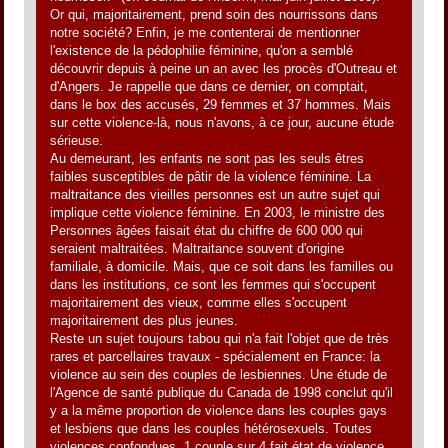
Or qui, majoritairement, prend soin des nourrissons dans
notre société? Enfin, je me contenterai de mentionner
l'existence de la pédophilie féminine, qu'on a semblé
découvrir depuis à peine un an avec les procès d'Outreau et
d'Angers. Je rappelle que dans ce dernier, on comptait,
dans le box des accusés, 29 femmes et 37 hommes. Mais
sur cette violence-là, nous n'avons, à ce jour, aucune étude
sérieuse.
Au demeurant, les enfants ne sont pas les seuls êtres
faibles susceptibles de pâtir de la violence féminine. La
maltraitance des vieilles personnes est un autre sujet qui
implique cette violence féminine. En 2003, le ministre des
Personnes âgées faisait état du chiffre de 600 000 qui
seraient maltraitées. Maltraitance souvent d'origine
familiale, à domicile. Mais, que ce soit dans les familles ou
dans les institutions, ce sont les femmes qui s'occupent
majoritairement des vieux, comme elles s'occupent
majoritairement des plus jeunes.
Reste un sujet toujours tabou qui n'a fait l'objet que de très
rares et parcellaires travaux - spécialement en France: la
violence au sein des couples de lesbiennes. Une étude de
l'Agence de santé publique du Canada de 1998 conclut qu'il
y a la même proportion de violence dans les couples gays
et lesbiens que dans les couples hétérosexuels. Toutes
violences confondues, 1 couple sur 4 fait état de violence