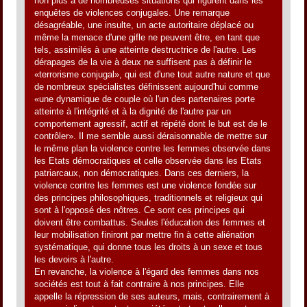
non plus à de nombreuses situations qui figurent dans les
enquêtes de violences conjugales. Une remarque
désagréable, une insulte, un acte autoritaire déplacé ou
même la menace d'une gifle ne peuvent être, en tant que
tels, assimilés à une atteinte destructrice de l'autre. Les
dérapages de la vie à deux ne suffisent pas à définir le
«terrorisme conjugal», qui est d'une tout autre nature et que
de nombreux spécialistes définissent aujourd'hui comme
«une dynamique de couple où l'un des partenaires porte
atteinte à l'intégrité et à la dignité de l'autre par un
comportement agressif, actif et répété dont le but est de le
contrôler». Il me semble aussi déraisonnable de mettre sur
le même plan la violence contre les femmes observée dans
les Etats démocratiques et celle observée dans les Etats
patriarcaux, non démocratiques. Dans ces derniers, la
violence contre les femmes est une violence fondée sur
des principes philosophiques, traditionnels et religieux qui
sont à l'opposé des nôtres. Ce sont ces principes qui
doivent être combattus. Seules l'éducation des femmes et
leur mobilisation finiront par mettre fin à cette aliénation
systématique, qui donne tous les droits à un sexe et tous
les devoirs à l'autre.
En revanche, la violence à l'égard des femmes dans nos
sociétés est tout à fait contraire à nos principes. Elle
appelle la répression de ses auteurs, mais, contrairement à