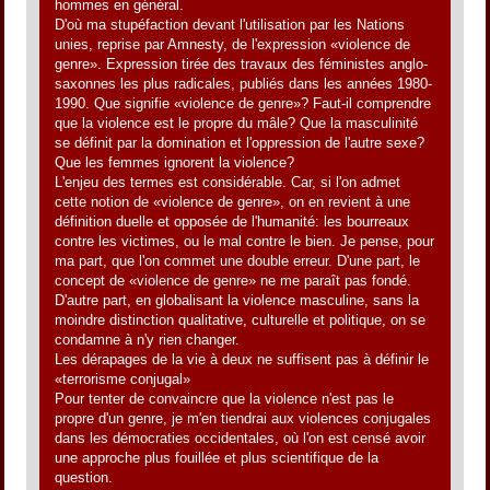
hommes en général.
D'où ma stupéfaction devant l'utilisation par les Nations
unies, reprise par Amnesty, de l'expression «violence de
genre». Expression tirée des travaux des féministes anglo-
saxonnes les plus radicales, publiés dans les années 1980-
1990. Que signifie «violence de genre»? Faut-il comprendre
que la violence est le propre du mâle? Que la masculinité
se définit par la domination et l'oppression de l'autre sexe?
Que les femmes ignorent la violence?
L'enjeu des termes est considérable. Car, si l'on admet
cette notion de «violence de genre», on en revient à une
définition duelle et opposée de l'humanité: les bourreaux
contre les victimes, ou le mal contre le bien. Je pense, pour
ma part, que l'on commet une double erreur. D'une part, le
concept de «violence de genre» ne me paraît pas fondé.
D'autre part, en globalisant la violence masculine, sans la
moindre distinction qualitative, culturelle et politique, on se
condamne à n'y rien changer.
Les dérapages de la vie à deux ne suffisent pas à définir le
«terrorisme conjugal»
Pour tenter de convaincre que la violence n'est pas le
propre d'un genre, je m'en tiendrai aux violences conjugales
dans les démocraties occidentales, où l'on est censé avoir
une approche plus fouillée et plus scientifique de la
question.