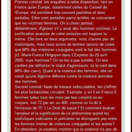
Premier constat: les enquêtes à notre disposition, tant en
France qu'en Europe, notamment celles du Conseil de
l'Europe, me semblent trop souvent partielles et donc
partiales. Elles sont partielles parce qu'elles ne concernent
que les victimes femmes. On a choisi partout,
délibérément, d'ignorer s'il y avait des hommes victimes. La
justification avancée de cette omission est toujours la
même. Elle tient en deux arguments: nous n'avons pas de
statistiques, mais nous avons de bonnes raisons de croire
que 98% des violences conjugales sont le fait des hommes
(cf. Marie-France Hirigoyen dans L'Express du 25 avril
2005: «Les hommes? On ne les a pas sondés. On leur
confère par définition le statut d'agresseurs: ils le sont dans
98% des cas»). Quant à la violence des femmes, elle ne
serait qu'une légitime défense contre la violence première
des hommes.
Second constat: faute de travaux indiscutables, les chiffres
les plus fantaisistes circulent. Exemple: y a-t-il en France 6
femmes tuées tous les mois par leur conjoint ou ex-
conjoint, soit 72 par an, ou 400, comme on l'a dit à
l'émission de TF 1 Le Droit de savoir? Et comment évaluer
l'ampleur et la signification de ce phénomène quand les
statistiques judiciaires et policières ne distinguent pas entre
les femmes mortes de violences conjugales et les autres?
En attendant, je voudrais montrer que la violence n'a pas de