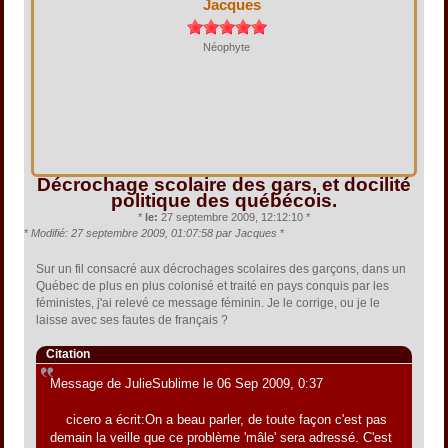
Jacques
Néophyte
Décrochage scolaire des gars, et docilité
politique des québécois.
*
le:
27 septembre 2009, 12:12:10 *
*
Modifié: 27 septembre 2009, 01:07:58 par Jacques
*
Sur un fil consacré aux décrochages scolaires des garçons, dans un
Québec de plus en plus colonisé et traité en pays conquis par les
féministes, j'ai relevé ce message féminin. Je le corrige, ou je le
laisse avec ses fautes de français ?
Citation
Message de JulieSublime le 06 Sep 2009, 0:37
cicero a écrit:On a beau parler, de toute façon c'est pas
demain la veille que ce problème 'mâle' sera adressé. C'est