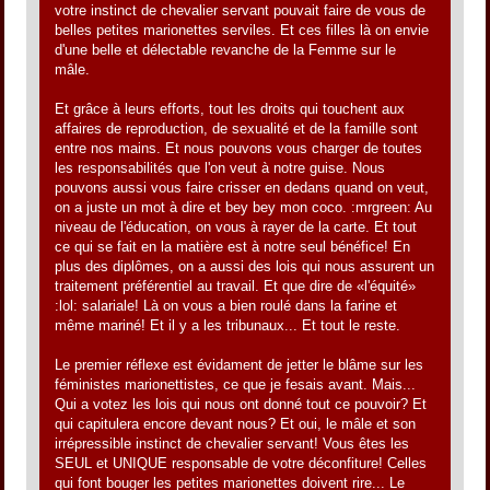
votre instinct de chevalier servant pouvait faire de vous de
belles petites marionettes serviles. Et ces filles là on envie
d'une belle et délectable revanche de la Femme sur le
mâle.
Et grâce à leurs efforts, tout les droits qui touchent aux
affaires de reproduction, de sexualité et de la famille sont
entre nos mains. Et nous pouvons vous charger de toutes
les responsabilités que l'on veut à notre guise. Nous
pouvons aussi vous faire crisser en dedans quand on veut,
on a juste un mot à dire et bey bey mon coco. :mrgreen: Au
niveau de l'éducation, on vous à rayer de la carte. Et tout
ce qui se fait en la matière est à notre seul bénéfice! En
plus des diplômes, on a aussi des lois qui nous assurent un
traitement préférentiel au travail. Et que dire de «l'équité»
:lol: salariale! Là on vous a bien roulé dans la farine et
même mariné! Et il y a les tribunaux... Et tout le reste.
Le premier réflexe est évidament de jetter le blâme sur les
féministes marionettistes, ce que je fesais avant. Mais...
Qui a votez les lois qui nous ont donné tout ce pouvoir? Et
qui capitulera encore devant nous? Et oui, le mâle et son
irrépressible instinct de chevalier servant! Vous êtes les
SEUL et UNIQUE responsable de votre déconfiture! Celles
qui font bouger les petites marionettes doivent rire... Le