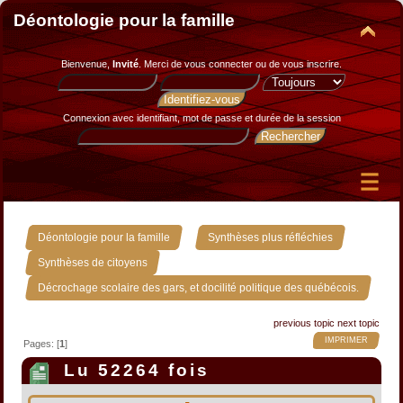
Déontologie pour la famille
Bienvenue,
Invité
. Merci de
vous connecter
ou de
vous inscrire
.
Connexion avec identifiant, mot de passe et durée de la session
»
»
Déontologie pour la famille
Synthèses plus réfléchies
»
Synthèses de citoyens
Décrochage scolaire des gars, et docilité politique des québécois.
previous topic
next topic
IMPRIMER
Pages: [
1
]
Lu 52264 fois