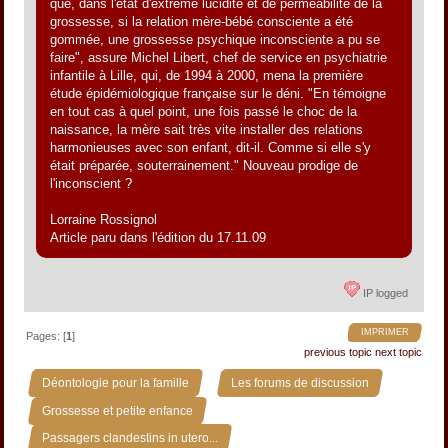
que, dans l'état d'extrême lucidité et de perméabilité de la
grossesse, si la relation mère-bébé consciente a été
gommée, une grossesse psychique inconsciente a pu se
faire", assure Michel Libert, chef de service en psychiatrie
infantile à Lille, qui, de 1994 à 2000, mena la première
étude épidémiologique française sur le déni. "En témoigne
en tout cas à quel point, une fois passé le choc de la
naissance, la mère sait très vite installer des relations
harmonieuses avec son enfant, dit-il. Comme si elle s'y
était préparée, souterrainement." Nouveau prodige de
l'inconscient ?
Lorraine Rossignol
Article paru dans l'édition du 17.11.09
IP logged
IMPRIMER
Pages: [
1
]
previous topic
next topic
»
»
Déontologie pour la famille
Les forums de discussion
»
Grossesse et petite enfance
Passagers clandestins in utero...