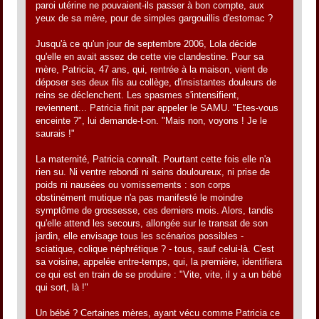
paroi utérine ne pouvaient-ils passer à bon compte, aux
yeux de sa mère, pour de simples gargouillis d'estomac ?
Jusqu'à ce qu'un jour de septembre 2006, Lola décide
qu'elle en avait assez de cette vie clandestine. Pour sa
mère, Patricia, 47 ans, qui, rentrée à la maison, vient de
déposer ses deux fils au collège, d'insistantes douleurs de
reins se déclenchent. Les spasmes s'intensifient,
reviennent... Patricia finit par appeler le SAMU. "Etes-vous
enceinte ?", lui demande-t-on. "Mais non, voyons ! Je le
saurais !"
La maternité, Patricia connaît. Pourtant cette fois elle n'a
rien su. Ni ventre rebondi ni seins douloureux, ni prise de
poids ni nausées ou vomissements : son corps
obstinément mutique n'a pas manifesté le moindre
symptôme de grossesse, ces derniers mois. Alors, tandis
qu'elle attend les secours, allongée sur le transat de son
jardin, elle envisage tous les scénarios possibles -
sciatique, colique néphrétique ? - tous, sauf celui-là. C'est
sa voisine, appelée entre-temps, qui, la première, identifiera
ce qui est en train de se produire : "Vite, vite, il y a un bébé
qui sort, là !"
Un bébé ? Certaines mères, ayant vécu comme Patricia ce