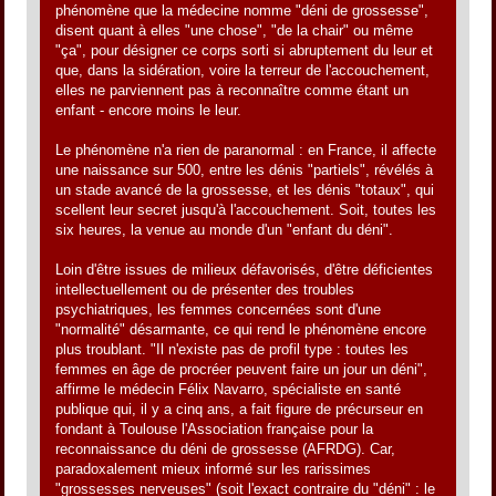
phénomène que la médecine nomme "déni de grossesse",
disent quant à elles "une chose", "de la chair" ou même
"ça", pour désigner ce corps sorti si abruptement du leur et
que, dans la sidération, voire la terreur de l'accouchement,
elles ne parviennent pas à reconnaître comme étant un
enfant - encore moins le leur.
Le phénomène n'a rien de paranormal : en France, il affecte
une naissance sur 500, entre les dénis "partiels", révélés à
un stade avancé de la grossesse, et les dénis "totaux", qui
scellent leur secret jusqu'à l'accouchement. Soit, toutes les
six heures, la venue au monde d'un "enfant du déni".
Loin d'être issues de milieux défavorisés, d'être déficientes
intellectuellement ou de présenter des troubles
psychiatriques, les femmes concernées sont d'une
"normalité" désarmante, ce qui rend le phénomène encore
plus troublant. "Il n'existe pas de profil type : toutes les
femmes en âge de procréer peuvent faire un jour un déni",
affirme le médecin Félix Navarro, spécialiste en santé
publique qui, il y a cinq ans, a fait figure de précurseur en
fondant à Toulouse l'Association française pour la
reconnaissance du déni de grossesse (AFRDG). Car,
paradoxalement mieux informé sur les rarissimes
"grossesses nerveuses" (soit l'exact contraire du "déni" : le