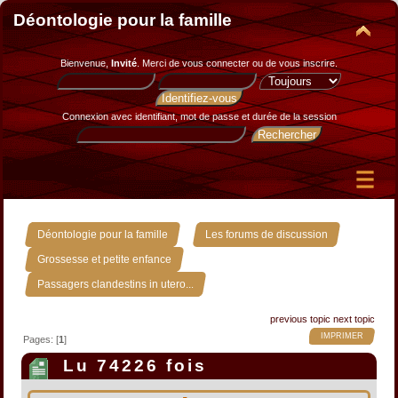
Déontologie pour la famille
Bienvenue,
Invité
. Merci de
vous connecter
ou de
vous inscrire
.
Connexion avec identifiant, mot de passe et durée de la session
»
»
Déontologie pour la famille
Les forums de discussion
»
Grossesse et petite enfance
Passagers clandestins in utero...
previous topic
next topic
IMPRIMER
Pages: [
1
]
Lu 74226 fois