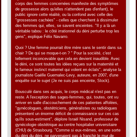
corps des femmes concernées manifeste des symptômes
de grossesse alors qu'elles n'attendent pas d'enfant), le
public ignore cette réalité, ou la confond avec celle des
"grossesses cachées" - celles que cherchent à dissimuler
des femmes qui, elles, se savent enceintes. "Il y a là un
véritable tabou : le côté irrationnel du déni perturbe trop les
gens", explique Félix Navarro.
Quoi ? Une femme pourrait être mère sans le sentir dans sa
chair ? De qui se moque-t-on ? " Pour la société, c'est
tellement inconcevable que cela en devient inaudible. Avec
le déni, ce sont toutes les idées reçues sur la maternité et
le fameux instinct maternel qui volent en éclats", analyse la
journaliste Gaëlle Guernalec-Levy, auteure, en 2007, d'une
enquête sur le sujet (Je ne suis pas enceinte, Stock).
Bousculé dans ses acquis, le corps médical n'est pas en
reste. A l'exception des sages-femmes, qui, toutes, ont vu
arriver en salle d'accouchement de ces patientes affolées,
"gynécologues, obstétriciens, généralistes ou radiologues
présentent un énorme déficit de connaissance sur ces cas
qu'ils sous-estiment", déplore Israël Nisand, professeur de
gynécologie obstétrique au centre hospitalier universitaire
(CHU) de Strasbourg. "Comme si eux-mêmes, en une sorte
du déni du déni, ne parvenaient pas à franchir le mur de