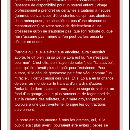
(absence de disponibilité pour un nouvel enfant ; virage
professionnel à prendre) ou certaines situations à risques
(femmes convaincues d'être stériles ou qui, aux alentours
de la ménopause, ne s'inquiètent pas d'une absence de
menstruations) peuvent servir de déclencheur à une
grossesse qu'on ne s'autorise pas, que l'on redoute ou que
l'on n'assume pas, même si l'on peut parfois aussi la
désirer en secret.
Patricia qui, si elle s'était sue enceinte, aurait aussitôt
avorté, le dit bien : si sa petite Lola est là, "ce n'est pas
pour rien". C'est elle, son "rayon de soleil", qui "l'a sauvée",
alors qu'elle n'avait plus de goût pour l'existence. Pour
autant, si le déni de grossesse peut être vécu comme "un
miracle", il détruit aussi des vies. Et si Lola a eu la chance
de venir au monde sur le transat d'un jardin, d'autres
"enfants du déni" naissent, eux, sur un siège de voiture, au
fond d'un garage, ou, le plus souvent et de façon sordide,
sur la cuvette des toilettes, leur mère croyant presque
toujours à une gastro-entérite, lorsque les contractions
surviennent.
La porte est alors ouverte à tous les drames, qui, si le
public était plus averti, pourraient être évités : bébés se