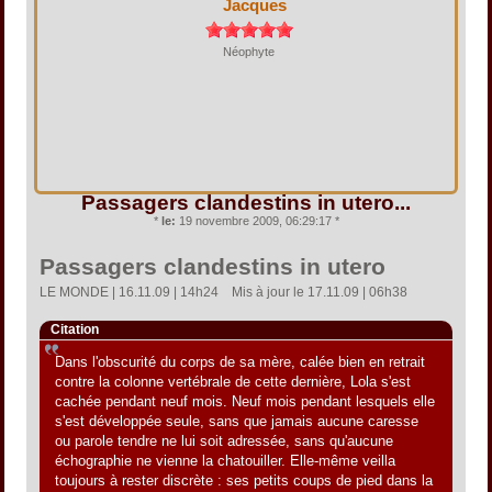
Jacques
Néophyte
Passagers clandestins in utero...
*
le:
19 novembre 2009, 06:29:17 *
Passagers clandestins in utero
LE MONDE | 16.11.09 | 14h24  Mis à jour le 17.11.09 | 06h38
Citation
Dans l'obscurité du corps de sa mère, calée bien en retrait
contre la colonne vertébrale de cette dernière, Lola s'est
cachée pendant neuf mois. Neuf mois pendant lesquels elle
s'est développée seule, sans que jamais aucune caresse
ou parole tendre ne lui soit adressée, sans qu'aucune
échographie ne vienne la chatouiller. Elle-même veilla
toujours à rester discrète : ses petits coups de pied dans la