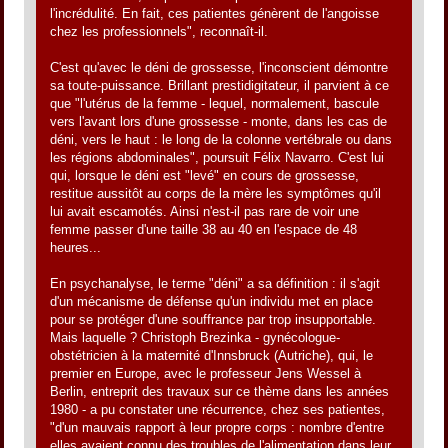
l'incrédulité. En fait, ces patientes génèrent de l'angoisse
chez les professionnels", reconnaît-il.
C'est qu'avec le déni de grossesse, l'inconscient démontre
sa toute-puissance. Brillant prestidigitateur, il parvient à ce
que "l'utérus de la femme - lequel, normalement, bascule
vers l'avant lors d'une grossesse - monte, dans les cas de
déni, vers le haut : le long de la colonne vertébrale ou dans
les régions abdominales", poursuit Félix Navarro. C'est lui
qui, lorsque le déni est "levé" en cours de grossesse,
restitue aussitôt au corps de la mère les symptômes qu'il
lui avait escamotés. Ainsi n'est-il pas rare de voir une
femme passer d'une taille 38 au 40 en l'espace de 48
heures...
En psychanalyse, le terme "déni" a sa définition : il s'agit
d'un mécanisme de défense qu'un individu met en place
pour se protéger d'une souffrance par trop insupportable.
Mais laquelle ? Christoph Brezinka - gynécologue-
obstétricien à la maternité d'Innsbruck (Autriche), qui, le
premier en Europe, avec le professeur Jens Wessel à
Berlin, entreprit des travaux sur ce thème dans les années
1980 - a pu constater une récurrence, chez ses patientes,
"d'un mauvais rapport à leur propre corps : nombre d'entre
elles avaient connu des troubles de l'alimentation dans leur