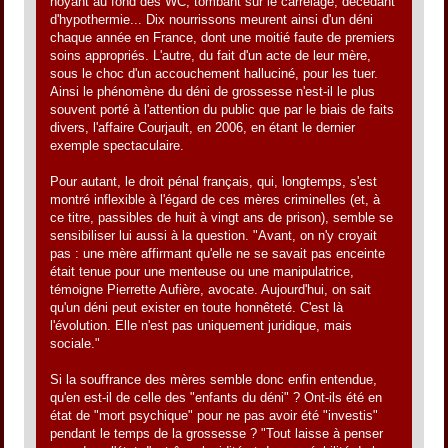
noyant au fond des WC, tombant sur le carrelage, décédant
d'hypothermie... Dix nourrissons meurent ainsi d'un déni
chaque année en France, dont une moitié faute de premiers
soins appropriés. L'autre, du fait d'un acte de leur mère,
sous le choc d'un accouchement halluciné, pour les tuer.
Ainsi le phénomène du déni de grossesse n'est-il le plus
souvent porté à l'attention du public que par le biais de faits
divers, l'affaire Courjault, en 2006, en étant le dernier
exemple spectaculaire.
Pour autant, le droit pénal français, qui, longtemps, s'est
montré inflexible à l'égard de ces mères criminelles (et, à
ce titre, passibles de huit à vingt ans de prison), semble se
sensibiliser lui aussi à la question. "Avant, on n'y croyait
pas : une mère affirmant qu'elle ne se savait pas enceinte
était tenue pour une menteuse ou une manipulatrice,
témoigne Pierrette Aufière, avocate. Aujourd'hui, on sait
qu'un déni peut exister en toute honnêteté. C'est là
l'évolution. Elle n'est pas uniquement juridique, mais
sociale."
Si la souffrance des mères semble donc enfin entendue,
qu'en est-il de celle des "enfants du déni" ? Ont-ils été en
état de "mort psychique" pour ne pas avoir été "investis"
pendant le temps de la grossesse ? "Tout laisse à penser