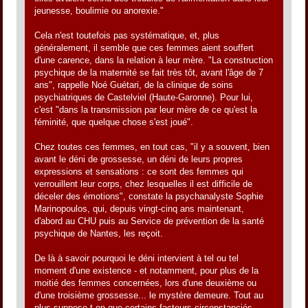
jeunesse, boulimie ou anorexie."
Cela n'est toutefois pas systématique, et, plus
généralement, il semble que ces femmes aient souffert
d'une carence, dans la relation à leur mère. "La construction
psychique de la maternité se fait très tôt, avant l'âge de 7
ans", rappelle Noé Guétari, de la clinique de soins
psychiatriques de Castelviel (Haute-Garonne). Pour lui,
c'est "dans la transmission par leur mère de ce qu'est la
féminité, que quelque chose s'est joué".
Chez toutes ces femmes, en tout cas, "il y a souvent, bien
avant le déni de grossesse, un déni de leurs propres
expressions et sensations : ce sont des femmes qui
verrouillent leur corps, chez lesquelles il est difficile de
déceler des émotions", constate la psychanalyste Sophie
Marinopoulos, qui, depuis vingt-cinq ans maintenant,
d'abord au CHU puis au Service de prévention de la santé
psychique de Nantes, les reçoit.
De là à savoir pourquoi le déni intervient à tel ou tel
moment d'une existence - et notamment, pour plus de la
moitié des femmes concernées, lors d'une deuxième ou
d'une troisième grossesse... le mystère demeure. Tout au
plus suppose-t-on que certains facteurs circonstanciés