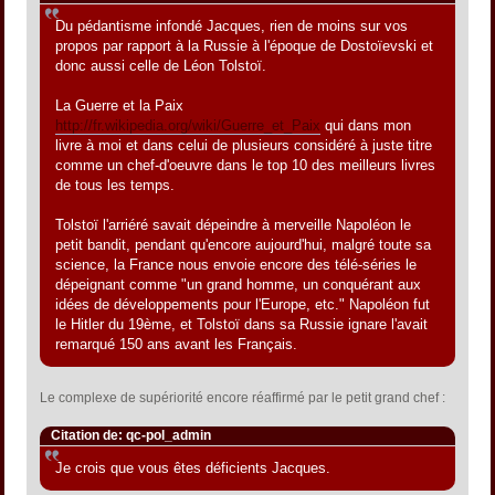
Du pédantisme infondé Jacques, rien de moins sur vos
propos par rapport à la Russie à l'époque de Dostoïevski et
donc aussi celle de Léon Tolstoï.
La Guerre et la Paix
http://fr.wikipedia.org/wiki/Guerre_et_Paix
qui dans mon
livre à moi et dans celui de plusieurs considéré à juste titre
comme un chef-d'oeuvre dans le top 10 des meilleurs livres
de tous les temps.
Tolstoï l'arriéré savait dépeindre à merveille Napoléon le
petit bandit, pendant qu'encore aujourd'hui, malgré toute sa
science, la France nous envoie encore des télé-séries le
dépeignant comme "un grand homme, un conquérant aux
idées de développements pour l'Europe, etc." Napoléon fut
le Hitler du 19ème, et Tolstoï dans sa Russie ignare l'avait
remarqué 150 ans avant les Français.
Le complexe de supériorité encore réaffirmé par le petit grand chef :
Citation de: qc-pol_admin
Je crois que vous êtes déficients Jacques.