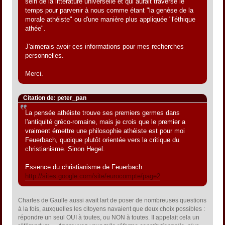
sein de la littérature universelle et qui aurait traversé le
temps pour parvenir à nous comme étant "la genèse de la
morale athéiste" ou d'une manière plus appliquée "l'éthique
athée".
J'aimerais avoir ces informations pour mes recherches
personnelles.
Merci.
Citation de: peter_pan
La pensée athéiste trouve ses premiers germes dans
l'antiquité gréco-romaine, mais je crois que le premier a
vraiment émettre une philosophie athéiste est pour moi
Feuerbach, quoique plutôt orientée vers la critique du
christianisme. Sinon Hegel.
Essence du christianisme de Feuerbach :
http://sites.google.com/site/eurocompte/page2
Charles de Gaulle aussi avait lart de poser de nombreuses questions
à la fois, auxquelles les citoyens navaient que deux choix possibles :
répondre un seul OUI à toutes, ou NON à toutes. Il appelait cela un