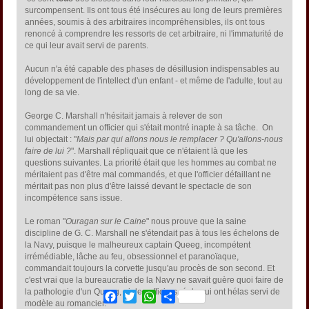
surcompensent. Ils ont tous été insécures au long de leurs premières
années, soumis à des arbitraires incompréhensibles, ils ont tous
renoncé à comprendre les ressorts de cet arbitraire, ni l'immaturité de
ce qui leur avait servi de parents.
Aucun n'a été capable des phases de désillusion indispensables au
développement de l'intellect d'un enfant - et même de l'adulte, tout au
long de sa vie.
George C. Marshall n'hésitait jamais à relever de son
commandement un officier qui s'était montré inapte à sa tâche. On
lui objectait : "
Mais par qui allons nous le remplacer ? Qu'allons-nous
faire de lui ?
". Marshall répliquait que ce n'étaient là que les
questions suivantes. La priorité était que les hommes au combat ne
méritaient pas d'être mal commandés, et que l'officier défaillant ne
méritait pas non plus d'être laissé devant le spectacle de son
incompétence sans issue.
Le roman "
Ouragan sur le Caine
" nous prouve que la saine
discipline de G. C. Marshall ne s'étendait pas à tous les échelons de
la Navy, puisque le malheureux captain Queeg, incompétent
irrémédiable, lâche au feu, obsessionnel et paranoïaque,
commandait toujours la corvette jusqu'au procès de son second. Et
c'est vrai que la bureaucratie de la Navy ne savait guère quoi faire de
la pathologie d'un Queeg, ni des officiers réels qui ont hélas servi de
Facebook
Twitter
WhatsApp
Share
modèle au romancier.