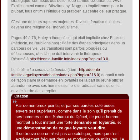
stratégique, sont issus des besoins de l'armée US durant la WW2.
Explicitement comme Böszörmenyi-Nagy, ou implicitement pour la
plupart, tous ont mis l'éthique du praticien au centre de leur pratique.
C'est une de leurs ruptures majeures d'avec le freudisme, qui est
devenu une religion de l'individualisme.
Pages 49 à 76, Haley a théorisé ce qui était implicite chez Erickson
(médecin, ne l'oublions pas) : l'idée des étapes principales dans un
parcours de vie. Les transitions sont parfois bloquées ou
défectueuses, c'est là que doit intervenir le thérapeute.
Résumé à
http://deonto-famille.info/index.php?topic=13.0
.
Le téléfilm 
La course à la bombe
 (Lien :
http://deonto-
famille.org/citoyens/debattre/index.php?topic=316.0
) donnait à voir
de façon claire la demande en loyautés de la part du jeune officier
abandonné avec ses hommes sur le site radioactif sans qu'on lui
envoie l'ordre de se replier.
Citation
Par de nombreux points, et par ses paroles coléreuses
envers ses supérieurs, comme dans le soin qu'il prenait de
ses hommes et des Saharoui du Djébel, ce jeune homme
montrait à tout instant une forte
demande en loyautés
, et
une
démonstration de ce que loyauté veut dire
.
Il se trouve que ce n'est pas anecdotique, mais que c'est
extrêmement fréquent dans les motivations de militaires. Le