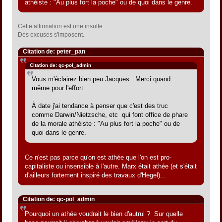
athéiste : "Au plus fort la poche" ou de quoi dans le genre.
Cette affirmation est une insulte.
Des excuses s'imposent.
Citation de: peter_pan
Citation de: qc-pol_admin
Vous m'éclairez bien peu Jacques. Merci quand
même pour l'effort.
À date j'ai tendance à penser que c'est des truc
comme Darwin/Nietzsche, etc qui font office de phare
de la morale athéiste : "Au plus fort la poche" ou de
quoi dans le genre.
Ce n'est pas parce qu'on est athée que l'on est pro-
capitaliste ou insensible à l'autre. Marx était athée (et s'était
d'ailleurs fortement inspiré des travaux d'Hegel)...
Citation de: qc-pol_admin
Pourquoi un athée voudrait le bien d'autrui ? Sur quelle