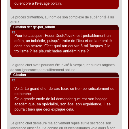
ou encore à l'élevage porcin.
Le procès d'intention, au nom de son complexe de supériorité à lui
qu'il a :
Citation de: qc-pol_admin
Pour toi Jacques, Fedor Dostoïevski est probablement un
crétin, un imbécile, puisqu'il traite de Dieu et de la moralité
dans son oeuvre. C'est quoi ton oeuvre à toi Jacques ? le
trollisme ? les pleurnichades anti-féministe ?
Le grand chef avait pourtant été invité à s'expliquer sur les origines
de son ignorance particulièrement obtuse :
Citation
Voilà. Le grand chef de ces lieux se trompe radicalement de
recherche...
On a grande envie de lui demander quel est son bagage
académique, sa spécialité, son âge, son expérience. Il se
pourrait bien que ceci explique cela.
Le grand chef demeure maladivement replié sur le secret de son
ignorance obstinée. Sa copine en études talibanes vole alors à son