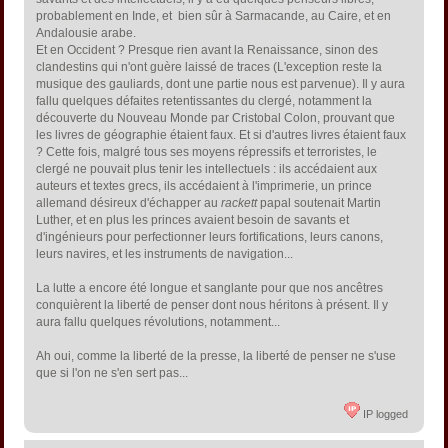
probablement en Inde, et bien sûr à Sarmacande, au Caire, et en
Andalousie arabe.
Et en Occident ? Presque rien avant la Renaissance, sinon des
clandestins qui n'ont guère laissé de traces (L'exception reste la
musique des gauliards, dont une partie nous est parvenue). Il y aura
fallu quelques défaites retentissantes du clergé, notamment la
découverte du Nouveau Monde par Cristobal Colon, prouvant que
les livres de géographie étaient faux. Et si d'autres livres étaient faux
? Cette fois, malgré tous ses moyens répressifs et terroristes, le
clergé ne pouvait plus tenir les intellectuels : ils accédaient aux
auteurs et textes grecs, ils accédaient à l'imprimerie, un prince
allemand désireux d'échapper au
rackett
papal soutenait Martin
Luther, et en plus les princes avaient besoin de savants et
d'ingénieurs pour perfectionner leurs fortifications, leurs canons,
leurs navires, et les instruments de navigation...
La lutte a encore été longue et sanglante pour que nos ancêtres
conquièrent la liberté de penser dont nous héritons à présent. Il y
aura fallu quelques révolutions, notamment...
Ah oui, comme la liberté de la presse, la liberté de penser ne s'use
que si l'on ne s'en sert pas...
IP logged