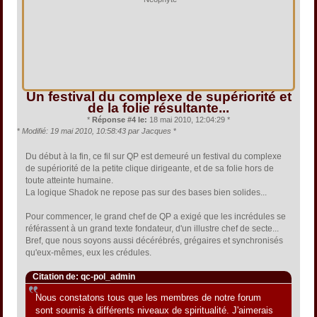
Un festival du complexe de supériorité et
de la folie résultante...
*
Réponse #4 le:
18 mai 2010, 12:04:29 *
*
Modifié: 19 mai 2010, 10:58:43 par Jacques
*
Du début à la fin, ce fil sur QP est demeuré un festival du complexe
de supériorité de la petite clique dirigeante, et de sa folie hors de
toute atteinte humaine.
La logique Shadok ne repose pas sur des bases bien solides...
Pour commencer, le grand chef de QP a exigé que les incrédules se
référassent à un grand texte fondateur, d'un illustre chef de secte...
Bref, que nous soyons aussi décérébrés, grégaires et synchronisés
qu'eux-mêmes, eux les crédules.
Citation de: qc-pol_admin
Nous constatons tous que les membres de notre forum
sont soumis à différents niveaux de spiritualité. J'aimerais