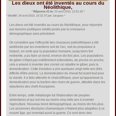
Les dieux ont été inventés au cours du
Néolithique,
*
Réponse #1 le:
23 avril 2010, 12:51:26 *
*
Modifié: 24 avril 2010, 10:31:37 par Jacques
*
Les dieux ont été inventés au cours du Néolithique, pour répondre
aux besoins politiques inédits posés par la croissance
démographique sans précédent.
On considère que l'efficacité des chasseurs paléolithiques a été
améliorée par les inventions soit de l'arc, soit du propulseur à
harpon, en sorte que la population humaine, jusqu'alors fort
restreinte, a pu faire un bond, environ dix fois plus. Les populations
de gibier n'étant pas indéfiniment extensibles, de proche en proche,
cela a amené à inventer des
corrals
où rabattre le gibier, puis la
domestication. Cette évolution a pris quelques vingt mille ans (très
difficile d'être précis). La domestication du cheval fut avant tout pour
la viande. Il a fallu attendre le chalcolithique, pour qu'apparaisse la
domestication pour la traction des chars de guerre, attestée dans les
sépultures des chefs Kourganes.
Entre temps, cette métallurgie fut l'élaboration de peuples
sédentaires et qui ont mis au moins cinq mille ans à inventer
l'agriculture. Nouveau bond démographique, au moins dix fois plus.
Les anciennes structures chamaniques n'étaient plus adaptées à ce
nouvel âge, qui inventait aussi la guerre. Ce sont donc des