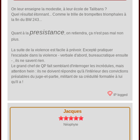
On leur enseigne la modestie, à leur école de Talibans ?
Quel résultat étonnant... Comme le trille de trompettes triomphales à
la fin du BW 243...
presistance
Quant à la
, on retiendra, ça n'est pas mal non
plus.
La suite de la violence est facile à prévoir. Excepté pratiquer
l'escalade dans la violence - verbale d'abord, bureaucratique ensuite
- , ils ne savent rien.
Le grand chef de QP fait semblant d'interroger les incrédules, mais
attention hein : ils ne doivent répondre qu'à l'intérieur des convictions
préalables du juge-et-partie, militant de sa crédulité formatée à lui
qu'il a !
IP logged
Jacques
Néophyte