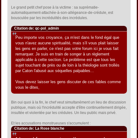
Le grand petit chef pose à la victime : sa suprématie-
automatiquement-attachée-à-son-allégeance-de-crédule, est
bousculée par les incrédulités des incrédules.
Citation de: qc-pol_admin
Peu importe vos croyance, ça m'est dans le fond égal que
vous n'avez aucune spiritualité, mais s'il vous plait laisser
les gens en parler, ce n'est pas votre forum ici je vous fait
remarquer. Je suis en train de songer à un règlement
applicable à cette section. Le problème est que tous les
sujet touchant de près ou de loin à la théologie sont trollés
par Caton l'abusé aux séquelles palpables...
Vous devez laisser les gens discuter de ces fables comme
vous le dites,
Bin oui quoi à la fin, le chef veut simultanément un lieu de discussion
publique, mais où l'incrédulité accepte d'être continuellement dirigée,
insultée et violentée par les crédules. Un lieu public mais privé.
Et les accusations monstrueuses s'accumulent :
Citation de: La Rose blanche