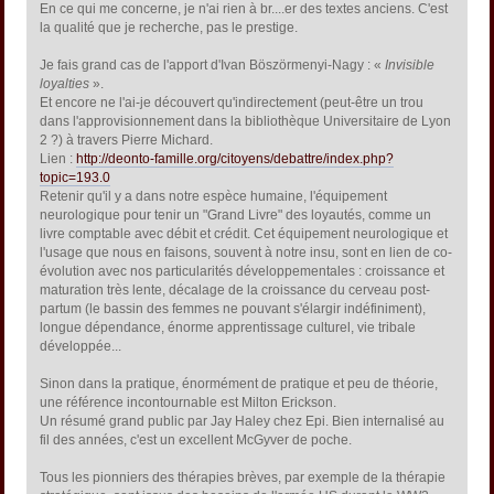
En ce qui me concerne, je n'ai rien à br....er des textes anciens. C'est
la qualité que je recherche, pas le prestige.
Je fais grand cas de l'apport d'Ivan Böszörmenyi-Nagy : «
Invisible
loyalties
».
Et encore ne l'ai-je découvert qu'indirectement (peut-être un trou
dans l'approvisionnement dans la bibliothèque Universitaire de Lyon
2 ?) à travers Pierre Michard.
Lien :
http://deonto-famille.org/citoyens/debattre/index.php?
topic=193.0
Retenir qu'il y a dans notre espèce humaine, l'équipement
neurologique pour tenir un "Grand Livre" des loyautés, comme un
livre comptable avec débit et crédit. Cet équipement neurologique et
l'usage que nous en faisons, souvent à notre insu, sont en lien de co-
évolution avec nos particularités développementales : croissance et
maturation très lente, décalage de la croissance du cerveau post-
partum (le bassin des femmes ne pouvant s'élargir indéfiniment),
longue dépendance, énorme apprentissage culturel, vie tribale
développée...
Sinon dans la pratique, énormément de pratique et peu de théorie,
une référence incontournable est Milton Erickson.
Un résumé grand public par Jay Haley chez Epi. Bien internalisé au
fil des années, c'est un excellent McGyver de poche.
Tous les pionniers des thérapies brèves, par exemple de la thérapie