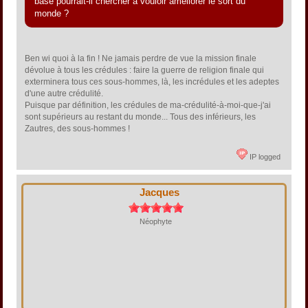
base pourrait-il chercher à vouloir améliorer le sort du
monde ?
Ben wi quoi à la fin ! Ne jamais perdre de vue la mission finale
dévolue à tous les crédules : faire la guerre de religion finale qui
exterminera tous ces sous-hommes, là, les incrédules et les adeptes
d'une autre crédulité.
Puisque par définition, les crédules de ma-crédulité-à-moi-que-j'ai
sont supérieurs au restant du monde... Tous des inférieurs, les
Zautres, des sous-hommes !
IP logged
Jacques
Néophyte