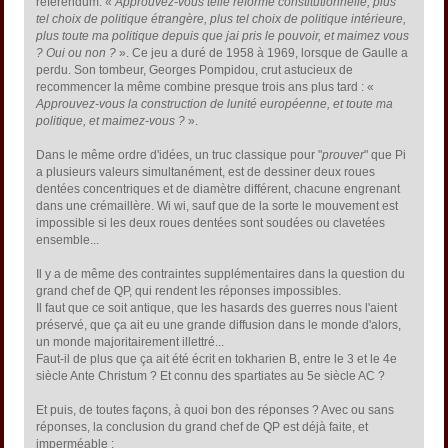
référendum. «
Approuvez-vous telle réforme constitutionnelle, plus
tel choix de politique étrangère, plus tel choix de politique intérieure,
plus toute ma politique depuis que jai pris le pouvoir, et maimez vous
? Oui ou non ?
». Ce jeu a duré de 1958 à 1969, lorsque de Gaulle a
perdu. Son tombeur, Georges Pompidou, crut astucieux de
recommencer la même combine presque trois ans plus tard : «
Approuvez-vous la construction de lunité européenne, et toute ma
politique, et maimez-vous ?
».
Dans le même ordre d'idées, un truc classique pour "
prouver
" que Pi
a plusieurs valeurs simultanément, est de dessiner deux roues
dentées concentriques et de diamètre différent, chacune engrenant
dans une crémaillère. Wi wi, sauf que de la sorte le mouvement est
impossible si les deux roues dentées sont soudées ou clavetées
ensemble...
Il y a de même des contraintes supplémentaires dans la question du
grand chef de QP, qui rendent les réponses impossibles.
Il faut que ce soit antique, que les hasards des guerres nous l'aient
préservé, que ça ait eu une grande diffusion dans le monde d'alors,
un monde majoritairement illettré...
Faut-il de plus que ça ait été écrit en tokharien B, entre le 3 et le 4e
siècle Ante Christum ? Et connu des spartiates au 5e siècle AC ?
Et puis, de toutes façons, à quoi bon des réponses ? Avec ou sans
réponses, la conclusion du grand chef de QP est déjà faite, et
imperméable :