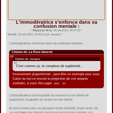
L'immodératrice s'enfonce dans sa
confusion mentale :
*
Réponse #5 le:
19 mai 2010, 09:37:53 *
*
Modifié: 19 mai 2010, 02:05:21 par Jacques
*
L'immodératrice s'enfonce dans sa confusion mentale :
Citation de: La Rose blanche
Citation de: Jacques
C'est comme ça, le complexe de supériorité...
Inversement proportionnel...peut-être un exemple pour vous
Caton ou est-ce encore la projection de vos propres
souhaits, à vous d'en juger.
:wink: :lol:
L'immodératrice est incapable de renoncer à son délire de
supériorité, incapable de rentrer en elle-même.
Ils sont comme cela, les
groupies
d'une crédulité, d'une secte, etc. :
ce sont
tous
des blessés dans leur narcissisme primaire, qui