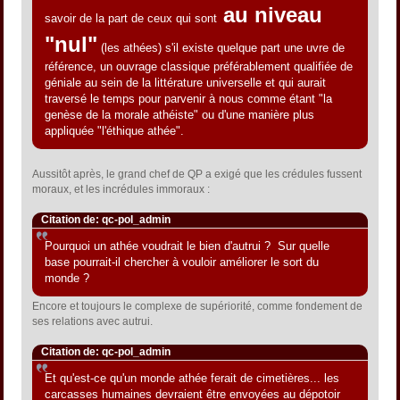
au niveau
savoir de la part de ceux qui sont
"nul"
(les athées) s'il existe quelque part une uvre de
référence, un ouvrage classique préférablement qualifiée de
géniale au sein de la littérature universelle et qui aurait
traversé le temps pour parvenir à nous comme étant "la
genèse de la morale athéiste" ou d'une manière plus
appliquée "l'éthique athée".
Aussitôt après, le grand chef de QP a exigé que les crédules fussent
moraux, et les incrédules immoraux :
Citation de: qc-pol_admin
Pourquoi un athée voudrait le bien d'autrui ? Sur quelle
base pourrait-il chercher à vouloir améliorer le sort du
monde ?
Encore et toujours le complexe de supériorité, comme fondement de
ses relations avec autrui.
Citation de: qc-pol_admin
Et qu'est-ce qu'un monde athée ferait de cimetières... les
carcasses humaines devraient être envoyées au dépotoir