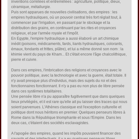
inventions corrélées et entremêlées : agriculture, politique, dieux,
céramique, métallurgie.
Puis sont apparues de nouvelles civilisations, des empires : les
empires hydrauliques, où un pouvoir central très fort réglait tout, à
commencer par l'irrigation, en passant par le stockage et la
distribution des grains, en continuant par les rites et croyances
religieux, et par l'armée royale et l'impôt.
En Egypte, l'empire hydraulique a aussi élaboré un art chimique
inédit (poisons, médicaments, fards, liants hydrauliques, colorants,
émaux, fondants et frittes, plâtre), et lui a même donné son nom : la
khimie vient du pays de Kham... Et c'était encore l'âge chalcolithique,
pierre et cuivre.
Dans ces empires, l'imbrication des religions et croyances avec le
pouvoir politique, avec la technologie et avec la guerre, était totale. Il
n'y avait presque plus d'individus, mais des sujets du roi et des
fonctionnaires fonctionnant. Il n'y a pas eu non plus de libre pensée
dans ces systèmes totalitaires.
Une pensée libre n'a pu apparaître fugitivement que dans quelques
lieux privilégiés, et il est rare qu'elle ait pu laisser des traces qui nous
soient parvenues. L'Athènes classique est l'exception culturelle et
politique dont nous héritons en premier. Quelques penseurs libres à
Rome dans la République triomphante et sous l'Empire. Dans les
deux cas, c'étaient des sociétés esclavagistes.
A l'apogée des empires, quand les impôts pouvaient financer des
savants et des intellectuels, il y a eu quelques penseurs libres,