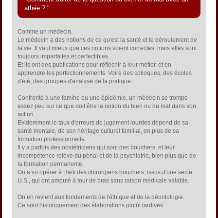
athée ? ".
Comme un médecin.
Le médecin a des notions de ce qu'est la santé et le déroulement de
la vie. Il vaut mieux que ces notions soient correctes, mais elles sont
toujours imparfaites et perfectibles.
Et ils ont des publications pour réfléchir à leur métier, et en
apprendre les perfectionnements. Voire des colloques, des écoles
d'été, des groupes d'analyse de la pratique.
Confronté à une famine ou une épidémie, un médecin se trompe
assez peu sur ce que doit être la notion du bien ou du mal dans son
action.
Evidemment le taux d'erreurs de jugement lourdes dépend de sa
santé mentale, de son héritage culturel familial, en plus de sa
formation professionnelle.
Il y a parfois des obstétriciens qui sont des bouchers, et leur
incompétence relève du pénal et de la psychiatrie, bien plus que de
la formation permanente.
On a vu opérer à Haïti des chirurgiens bouchers, issus d'une secte
U.S., qui ont amputé à tour de bras sans raison médicale valable.
On en revient aux fondements de l'éthique et de la déontologie.
Ce sont historiquement des élaborations plutôt tardives.