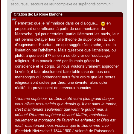
secours, au secours de leur complexe de supériorité commun :
Citation de: La Rose blanche
Permettez que je m'immisce dans ce dialogue....
en
proposant une réflexion à partir de commentaires de
Nietzsche, qui pour certains, particulièrement les nazis, leur
ont permis d'étayer leur folle théorie de supériorité raciale,
d'eugénisme. Pourtant, ce que suggère Nietzsche, c'est la
libération par l'athéisme. Mais qu'est-ce que l'athéisme, ou
plutôt à quoi sert-il?? sinon à se délivrer de l'esclavage
religieux, d'un pouvoir créé par l'humain gérant la
conscience et le corps. Si nous voulons vraiment approcher
la vérité, il faut absolument faire table rase de tous ces
mensonges qui prétendent nous faire croire que les textes
religieux sont dictés par Dieu, une divinité, alors qu'en
réalité, ils proviennent de cerveaux humains.
"
Homme supérieur, ce Dieu a été votre plus grand danger,
vous n'êtes ressuscités que depuis qu'Il est dans la tombe,
c'est maintenant seulement que vient le grand midi, à
présent l'Homme supérieur devient Maître, maintenant
seulement la montagne de l'avenir va enfanter, et Dieu est
mort, maintenant nous voulons que le Surhomme vive.
"
(Friedrich Nietzsche / 1844-1900 / Volonté de Puissance)