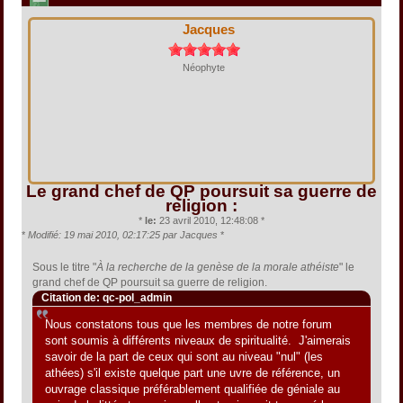
Jacques
Néophyte
Le grand chef de QP poursuit sa guerre de
religion :
*
le:
23 avril 2010, 12:48:08 *
*
Modifié: 19 mai 2010, 02:17:25 par Jacques
*
Sous le titre "
À la recherche de la genèse de la morale athéiste
" le
grand chef de QP poursuit sa guerre de religion.
Citation de: qc-pol_admin
Nous constatons tous que les membres de notre forum
sont soumis à différents niveaux de spiritualité. J'aimerais
savoir de la part de ceux qui sont au niveau "nul" (les
athées) s'il existe quelque part une uvre de référence, un
ouvrage classique préférablement qualifiée de géniale au