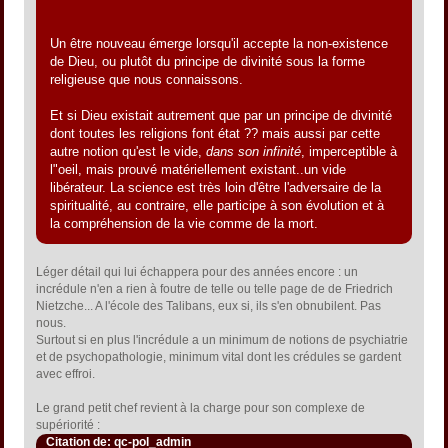
Un être nouveau émerge lorsqu'il accepte la non-existence
de Dieu, ou plutôt du principe de divinité sous la forme
religieuse que nous connaissons.
Et si Dieu existait autrement que par un principe de divinité
dont toutes les religions font état ?? mais aussi par cette
autre notion qu'est le vide,
dans son infinité
, imperceptible à
l"oeil, mais prouvé matériellement existant..un vide
libérateur. La science est très loin d'être l'adversaire de la
spiritualité, au contraire, elle participe à son évolution et à
la compréhension de la vie comme de la mort.
Léger détail qui lui échappera pour des années encore : un
incrédule n'en a rien à foutre de telle ou telle page de de Friedrich
Nietzche... A l'école des Talibans, eux si, ils s'en obnubilent. Pas
nous.
Surtout si en plus l'incrédule a un minimum de notions de psychiatrie
et de psychopathologie, minimum vital dont les crédules se gardent
avec effroi.
Le grand petit chef revient à la charge pour son complexe de
supériorité :
Citation de: qc-pol_admin