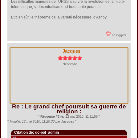
Les difficultés majeures de l'URSS à suivre la révolution de la micro-
informatique, si décentralisante, si troublante pour elle...
Et bien sûr, le théorème de la variété nécessaire, d'Ashby.
IP logged
Jacques
Néophyte
Re : Le grand chef poursuit sa guerre de
religion :
*
Réponse #3 le:
12 mai 2010, 11:11:58 *
*
Modifié: 12 mai 2010, 11:20:33 par Jacques
*
Citation de: qc-pol_admin