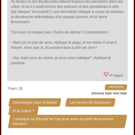
Au temps où les
deudeuches
étaient toujours les premières dans les
côtes, et où il y avait encore des policiers et des gendarmes à vélo
(de marque "Hirondelle"), une
hirondelle
rattrape à coups de pédales
la
deudeuche
asthmatique d'un paysan pauvre, et lui lance
férocement :
"
Ça vous n'y coupez pas ! Excès de vitesse ! Contravention !
- Mais ça n'a pas de sens
, réplique le pagu,
je me traîne à vingt à
l'heure. Alors que là, ils passent tous à près de cent !
- Oui, mais vous au moins, je peux vous rattraper
", réplique le
pandore.
IP logged
IMPRIMER
Pages: [
1
]
previous topic
next topic
»
»
Déontologie pour la famille
Les forums de discussion
»
Et la justice ?
Convoqué au tribunal de Pau pour avoir recueilli deux merles
blessés !