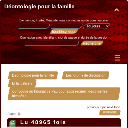
Déontologie pour la famille
Bienvenue,
Invité
. Merci de
vous connecter
ou de
vous inscrire
.
Connexion avec identifiant, mot de passe et durée de la session
»
»
Déontologie pour la famille
Les forums de discussion
»
Et la justice ?
Convoqué au tribunal de Pau pour avoir recueilli deux merles
blessés !
previous topic
next topic
IMPRIMER
Pages: [
1
]
Lu 48965 fois