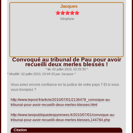
Jacques
Néophyte
Convoqué au tribunal de Pau pour avoir
recueilli deux merles blessés !
*
le:
02 juillet 2010, 02:25:30 *
*
Modifié: 02 juillet 2010, 03:44:33 par Jacques
*
Vous aviez encore confiance en la justice de votre pays ? Et si vous
vous trompiez ?
http://www.lepost.fr/article/2010/07/01/2136478_convoque-au-
tribunal-pour-avoir-recueilli-deux-merles-blesses.html
http://www.larepubliquedespyrenees.fr/2010/07/01/convoque-au-
tribunal-pour-avoir-recueilli-deux-merles-blesses,144784.php
Citation