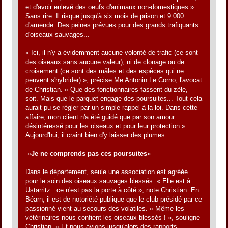
et d'avoir enlevé des oeufs d'animaux non-domestiques ».
Sans rire. Il risque jusqu'à six mois de prison et 9 000 
d'amende. Des peines prévues pour des grands trafiquants
d'oiseaux sauvages...
« Ici, il n'y a évidemment aucune volonté de trafic (ce sont
des oiseaux sans aucune valeur), ni de clonage ou de
croisement (ce sont des mâles et des espèces qui ne
peuvent s'hybrider) », précise Me Antonin Le Corno, l'avocat
de Christian. « Que des fonctionnaires fassent du zèle,
soit. Mais que le parquet engage des poursuites... Tout cela
aurait pu se régler par un simple rappel à la loi. Dans cette
affaire, mon client n'a été guidé que par son amour
désintéressé pour les oiseaux et pour leur protection ».
Aujourd'hui, il craint bien d'y laisser des plumes.
«
Je ne comprends pas ces poursuites
»
Dans le département, seule une association est agréée
pour le soin des oiseaux sauvages blessés. « Elle est à
Ustarritz : ce n'est pas la porte à côté », note Christian. En
Béarn, il est de notoriété publique que le club présidé par ce
passionné vient au secours des volatiles. « Même les
vétérinaires nous confient les oiseaux blessés ! », souligne
Christian. « Et nous avions jusqu'alors des rapports