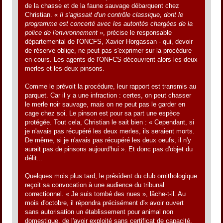
de la chasse et de la faune sauvage débarquent chez
Christian. «
Il s'agissait d'un contrôle classique, dont le
programme est concerté avec les autorités chargées de la
police de l'environnement
», précise le responsable
départemental de l'ONCFS, Xavier Horgassan - qui, devoir
de réserve oblige, ne peut pas s'exprimer sur la procédure
en cours. Les agents de l'ONFCS découvrent alors les deux
merles et les deux pinsons.
Comme le prévoit la procédure, leur rapport est transmis au
parquet. Car il y a une infraction : certes, on peut chasser
le merle noir sauvage, mais on ne peut pas le garder en
cage chez soi. Le pinson est pour sa part une espèce
protégée. Tout cela, Christian le sait bien : « Cependant, si
je n'avais pas récupéré les deux merles, ils seraient morts.
De même, si je n'avais pas récupéré les deux oeufs, il n'y
aurait pas de pinsons aujourd'hui ». Et donc pas d'objet du
délit...
Quelques mois plus tard, le président du club ornithologique
reçoit sa convocation à une audience du tribunal
correctionnel. « Je suis tombé des nues », lâche-t-il. Au
mois d'octobre, il répondra précisément d'« avoir ouvert
sans autorisation un établissement pour animal non
domestique, de l'avoir exploité sans certificat de capacité,