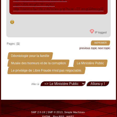
topic=209.msg427#msg427
http://deonto-famille.info/index.php?topic=27.msg50#msg50
IP logged
IMPRIMER
Pages: [
1
]
previous topic
next topic
»
Déontologie pour la famille
»
»
Musée des horreurs et de la corruption
Le Ministère Public
Le privilège de Libre Fraude n'est pas négociable.
Aller à:
SMF 2.0.19
|
SMF © 2013
,
Simple Machines
XHTML
Flux RSS
WAP2