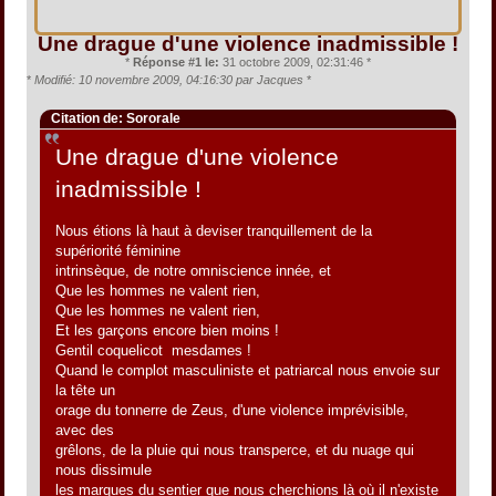
Une drague d'une violence inadmissible !
*
Réponse #1 le:
31 octobre 2009, 02:31:46 *
*
Modifié: 10 novembre 2009, 04:16:30 par Jacques
*
Citation de: Sororale
Une drague d'une violence
inadmissible !
Nous étions là haut à deviser tranquillement de la
supériorité féminine
intrinsèque, de notre omniscience innée, et
Que les hommes ne valent rien,
Que les hommes ne valent rien,
Et les garçons encore bien moins !
Gentil coquelicot mesdames !
Quand le complot masculiniste et patriarcal nous envoie sur
la tête un
orage du tonnerre de Zeus, d'une violence imprévisible,
avec des
grêlons, de la pluie qui nous transperce, et du nuage qui
nous dissimule
les marques du sentier que nous cherchions là où il n'existe