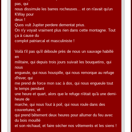
pas, qui
nous dissimule les barres rocheuses... et on n'avait qu'un
KWay pour
deux !
Quos vult Jupiter perdere dementat prius.
On n'y voyait vraiment plus rien dans cette montagne. Tout
ça à cause du
complot patriarcal et masculiniste !
Voilà t'il pas qu'il déboule près de nous un sauvage habillé
en
militaire, qui depuis trois jours suivait les bouquetins, qui
nous
engueule, qui nous houspille, qui nous remorque au refuge
d'hiver, qui
me prend de force mon sac à dos, qui nous engueule tout
le temps pendant
une heure et quart, alors que le refuge n'était qu'à une demi-
heure de
marche, qui nous fout à poil, qui nous roule dans des
couvertures, et
qui prend bêtement deux heures pour allumer du feu avec
du bois mouillé
et son réchaud, et faire sécher nos vêtements et les siens !