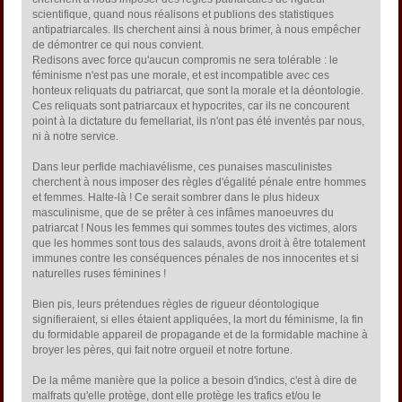
scientifique, quand nous réalisons et publions des statistiques
antipatriarcales. Ils cherchent ainsi à nous brimer, à nous empêcher
de démontrer ce qui nous convient.
Redisons avec force qu'aucun compromis ne sera tolérable : le
féminisme n'est pas une morale, et est incompatible avec ces
honteux reliquats du patriarcat, que sont la morale et la déontologie.
Ces reliquats sont patriarcaux et hypocrites, car ils ne concourent
point à la dictature du femellariat, ils n'ont pas été inventés par nous,
ni à notre service.
Dans leur perfide machiavélisme, ces punaises masculinistes
cherchent à nous imposer des règles d'égalité pénale entre hommes
et femmes. Halte-là ! Ce serait sombrer dans le plus hideux
masculinisme, que de se prêter à ces infâmes manoeuvres du
patriarcat ! Nous les femmes qui sommes toutes des victimes, alors
que les hommes sont tous des salauds, avons droit à être totalement
immunes contre les conséquences pénales de nos innocentes et si
naturelles ruses féminines !
Bien pis, leurs prétendues règles de rigueur déontologique
signifieraient, si elles étaient appliquées, la mort du féminisme, la fin
du formidable appareil de propagande et de la formidable machine à
broyer les pères, qui fait notre orgueil et notre fortune.
De la même manière que la police a besoin d'indics, c'est à dire de
malfrats qu'elle protège, dont elle protège les trafics et/ou le