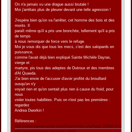
On n'a jamais vu une drague aussi brutale !
Moi j'arrêtais plus de pleurer devant une telle agression !
J'espère bien qu'on va l'arrêter, cet homme des bois et des
monts. Il
paraît même qu'il a pris une bronchite, tellement qu'il a pris
de temps
à nous remorquer de force vers le refuge.
Moi je vous dis que tous les mecs, c'est des salopards en
puissance,
comme l'avait déjà bien expliqué Sainte Michèle Dayras,
vierge et
martyre, pis tous des adeptes de Dutroux et des membres
d'Al Quaeda.
J'ai bien envie de l'accuser d'avoir profité du brouillard
ousqu'on n'y
voyait rien et qu'on sentait plus rien à cause du froid, pour
nous
violer toutes habillées. Puis on n'est pas les premières :
regardez
Andrea Dworkin !
Références :
http://www.davidmanise.com/forum/index.php/topic,25392.0.html
http://deonto-famille.info/index.php?