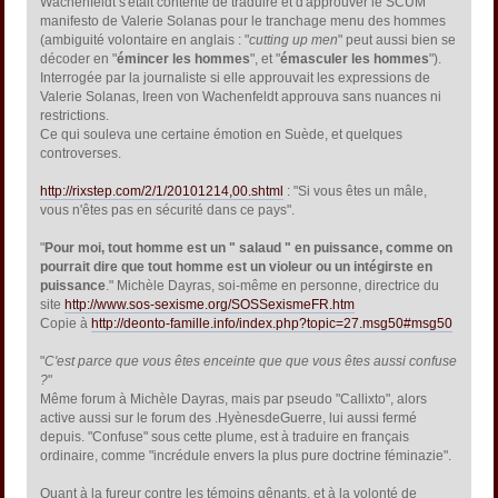
Wachenfeldt s'était contenté de traduire et d'approuver le SCUM
manifesto de Valerie Solanas pour le tranchage menu des hommes
(ambiguité volontaire en anglais : "
cutting up men
" peut aussi bien se
décoder en "
émincer les hommes
", et "
émasculer les hommes
").
Interrogée par la journaliste si elle approuvait les expressions de
Valerie Solanas, Ireen von Wachenfeldt approuva sans nuances ni
restrictions.
Ce qui souleva une certaine émotion en Suède, et quelques
controverses.
http://rixstep.com/2/1/20101214,00.shtml
: "Si vous êtes un mâle,
vous n'êtes pas en sécurité dans ce pays".
"
Pour moi, tout homme est un " salaud " en puissance, comme on
pourrait dire que tout homme est un violeur ou un intégirste en
puissance
." Michèle Dayras, soi-même en personne, directrice du
site
http://www.sos-sexisme.org/SOSSexismeFR.htm
Copie à
http://deonto-famille.info/index.php?topic=27.msg50#msg50
"
C'est parce que vous êtes enceinte que que vous êtes aussi confuse
?
"
Même forum à Michèle Dayras, mais par pseudo "Callixto", alors
active aussi sur le forum des .HyènesdeGuerre, lui aussi fermé
depuis. "Confuse" sous cette plume, est à traduire en français
ordinaire, comme "incrédule envers la plus pure doctrine féminazie".
Quant à la fureur contre les témoins gênants, et à la volonté de