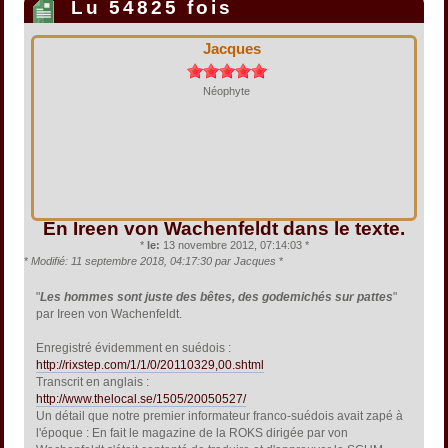
Lu 54825 fois
Jacques
Néophyte
En Ireen von Wachenfeldt dans le texte.
*
le:
13 novembre 2012, 07:14:03 *
*
Modifié: 11 septembre 2018, 04:17:30 par Jacques
*
"
Les hommes sont juste des bêtes, des godemichés sur pattes
"
par Ireen von Wachenfeldt.
Enregistré évidemment en suédois :
http://rixstep.com/1/1/0/20110329,00.shtml
Transcrit en anglais :
http://www.thelocal.se/1505/20050527/
Un détail que notre premier informateur franco-suédois avait zapé à
l'époque : En fait le magazine de la ROKS dirigée par von