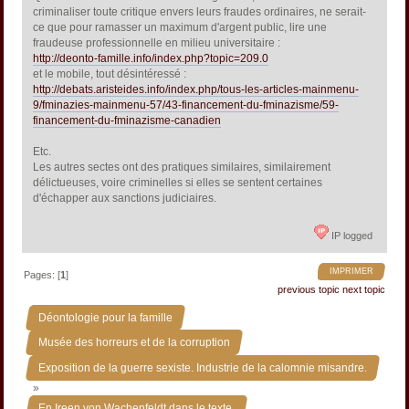
criminaliser toute critique envers leurs fraudes ordinaires, ne serait-
ce que pour ramasser un maximum d'argent public, lire une
fraudeuse professionnelle en milieu universitaire :
http://deonto-famille.info/index.php?topic=209.0
et le mobile, tout désintéressé :
http://debats.aristeides.info/index.php/tous-les-articles-mainmenu-
9/fminazies-mainmenu-57/43-financement-du-fminazisme/59-
financement-du-fminazisme-canadien
Etc.
Les autres sectes ont des pratiques similaires, similairement
délictueuses, voire criminelles si elles se sentent certaines
d'échapper aux sanctions judiciaires.
IP logged
IMPRIMER
Pages: [
1
]
previous topic
next topic
»
Déontologie pour la famille
»
Musée des horreurs et de la corruption
Exposition de la guerre sexiste. Industrie de la calomnie misandre.
»
En Ireen von Wachenfeldt dans le texte.