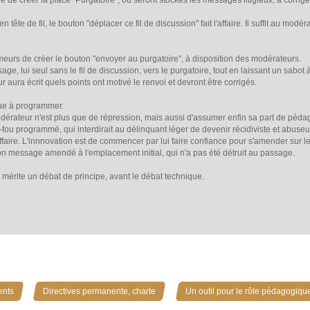
 de créer la place "Purgatoire", où seront stockés les messages litigieux, à corrig
n tête de fil, le bouton "déplacer ce fil de discussion" fait l'affaire. Il suffit au m
eurs de créer le bouton "envoyer au purgatoire", à disposition des modérateurs.
, lui seul sans le fil de discussion, vers le purgatoire, tout en laissant un sabot à 
ur aura écrit quels points ont motivé le renvoi et devront être corrigés.
que à programmer.
odérateur n'est plus que de répression, mais aussi d'assumer enfin sa part de péda
fou programmé, qui interdirait au délinquant léger de devenir récidiviste et abuseur
ffaire. L'innnovation est de commencer par lui faire confiance pour s'amender sur le
 son message amendé à l'emplacement initial, qui n'a pas été détruit au passage.
 mérite un débat de principe, avant le débat technique.
»
»
ents
Directives permanente, charte
Un outil pour le rôle pédagogiqu