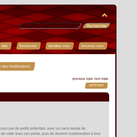
Aide
Rechercher
Identifiez-vous
Inscrivez-vous
e des modérateurs.
previous topic
next topic
IMPRIMER
locaux par de petits potentats, avec ou sans meute de
rté de voter avec ses pieds, puis de devenir ouebmestres à leur