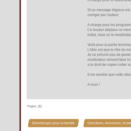
A charge pour le ouebmestre
Si un message litigieux est e
corriger par l'auteur.
A charge pour les programm
Ce bouton déplace ce message
initial, mais où le modérate
Voilà pour la partie techni
L'idée est que le rôle du m
Je ne prévois pas de garde-
modérateur doivent faire l'a
a le droit de copier-coller
Il me semble que cette idée
A vous !
Pages: [
1
]
»
Déontologie pour la famille
Directives, Annonces, Incid