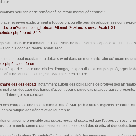
diteur.
nnovations pour tenter de remédier à ce retard mental généralisé :
 place réservée explicitement à l'opposion, où elle peut développer ses contre-proje
info/index.php?option=com_fireboard&Itemid=26&func=showcat&catid=34
info/index.php?board=34.0
posant, mais le cofondateur du site. Nous ne nous sommes opposés qu'une fois, sur
vation n'a donc en réalité jamais servi.
ement le débat populaire du débat savant dans un même site, afin qu'aucun ne puiss
index.php?action=forum
que très partiel : pour une fois les démagogues populistes n'ont pas pu égorger le dé
s, où il ne font rien d'autre, mais vraiment rien d'autre...
a
charte des des débats
, notamment autour des obligations de prouver ses affirmati
du mal à en dégager des lignes d'action, pour chaque cas pratique qui se présente.
 de s'interroger sur ce retard.
er des charges d'une modification à faire à SMF (et à d'autres logiciels de forum, d
e démocratique des débats et de leur tenue.
ralement incompréhensible aux
geeks
,
nerds
et
dorks
, est que l'opposition est norm
mais que majorité comme opposition ont toutes deux
et des droits, et des obligation