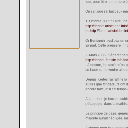
tour, pour être leur propre é
On sait que j'ai fait deux i
1. Octobre 2005 : Faire une
http://debats.aristeides.
ou
http://forum.aristeides.
Or Benjamin n'est pas un op
sa part. Cette première inno
2. Mars 2006 : Séparer nett
http://deonto-famille.info/
Là encore, le succès n'est 
se taper sur le ventre ailleur
Depuis, certes j'ai raffiné l
autres que fondateurs ont 
encore faite, et il est temps
Aujourdhui, je trace le cahi
pédagogie, dans la maîtris
Le principe de base, géné
majorité aurait négligée, 