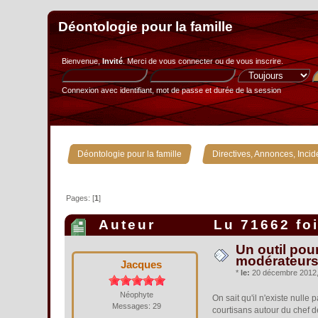
Déontologie pour la famille
Bienvenue,
Invité
. Merci de
vous connecter
ou de
vous inscrire
.
Connexion avec identifiant, mot de passe et durée de la session
»
Déontologie pour la famille
Directives, Annonces, Incid
Pages: [
1
]
Auteur
Lu 71662 fo
Un outil pou
modérateurs
Jacques
*
le:
20 décembre 2012, 
Néophyte
On sait qu'il n'existe null
Messages: 29
courtisans autour du chef de