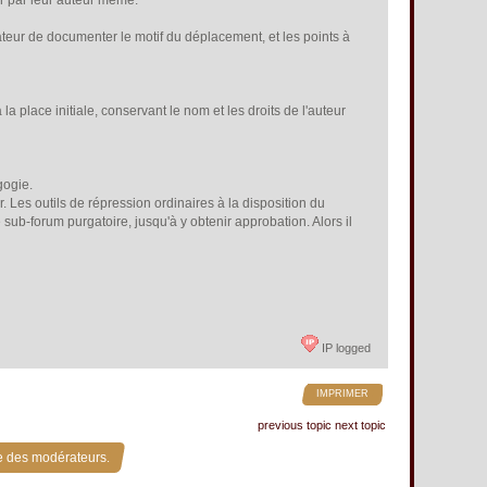
er par leur auteur même.
odérateur de documenter le motif du déplacement, et les points à
la place initiale, conservant le nom et les droits de l'auteur
gogie.
. Les outils de répression ordinaires à la disposition du
 sub-forum purgatoire, jusqu'à y obtenir approbation. Alors il
IP logged
IMPRIMER
previous topic
next topic
e des modérateurs.