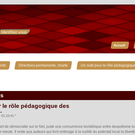
Accueil
»
»
ents
Directives permanente, charte
Un outil pour le rôle pédagogiqu
is
r le rôle pédagogique des
.
01:10:41 *
e part de démocratie sur le Net, juste une concurrence bordélique entre despotisme 
 meute. Il reste aux auteurs qui font ombrage à la nullité du potentat local la libe