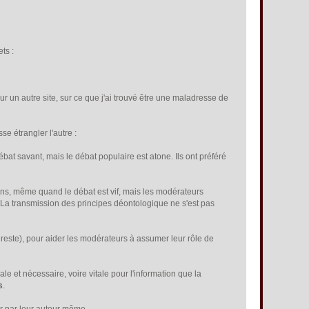
ts :
 un autre site, sur ce que j'ai trouvé être une maladresse de
e étrangler l'autre :
bat savant, mais le débat populaire est atone. Ils ont préféré
ons, même quand le débat est vif, mais les modérateurs
 La transmission des principes déontologique ne s'est pas
u reste), pour aider les modérateurs à assumer leur rôle de
ale et nécessaire, voire vitale pour l'information que la
s
.