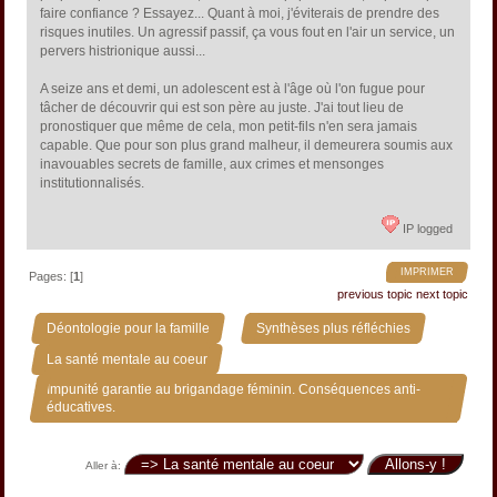
faire confiance ? Essayez... Quant à moi, j'éviterais de prendre des
risques inutiles. Un agressif passif, ça vous fout en l'air un service, un
pervers histrionique aussi...
A seize ans et demi, un adolescent est à l'âge où l'on fugue pour
tâcher de découvrir qui est son père au juste. J'ai tout lieu de
pronostiquer que même de cela, mon petit-fils n'en sera jamais
capable. Que pour son plus grand malheur, il demeurera soumis aux
inavouables secrets de famille, aux crimes et mensonges
institutionnalisés.
IP logged
IMPRIMER
Pages: [
1
]
previous topic
next topic
»
»
Déontologie pour la famille
Synthèses plus réfléchies
»
La santé mentale au coeur
Impunité garantie au brigandage féminin. Conséquences anti-
éducatives.
Aller à: