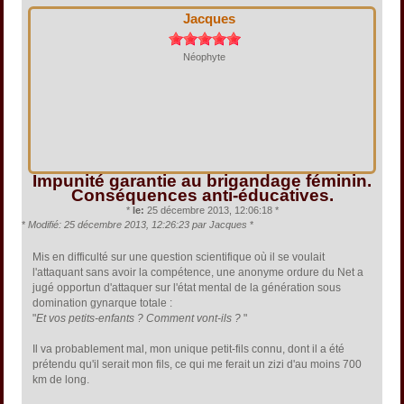
Jacques
Néophyte
Impunité garantie au brigandage féminin.
Conséquences anti-éducatives.
*
le:
25 décembre 2013, 12:06:18 *
*
Modifié: 25 décembre 2013, 12:26:23 par Jacques
*
Mis en difficulté sur une question scientifique où il se voulait
l'attaquant sans avoir la compétence, une anonyme ordure du Net a
jugé opportun d'attaquer sur l'état mental de la génération sous
domination gynarque totale :
"
Et vos petits-enfants ? Comment vont-ils ?
"
Il va probablement mal, mon unique petit-fils connu, dont il a été
prétendu qu'il serait mon fils, ce qui me ferait un zizi d'au moins 700
km de long.