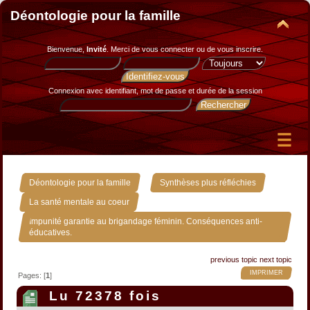
Déontologie pour la famille
Bienvenue,
Invité
. Merci de
vous connecter
ou de
vous inscrire
.
Connexion avec identifiant, mot de passe et durée de la session
»
»
Déontologie pour la famille
Synthèses plus réfléchies
»
La santé mentale au coeur
Impunité garantie au brigandage féminin. Conséquences anti-
éducatives.
previous topic
next topic
IMPRIMER
Pages: [
1
]
Lu 72378 fois