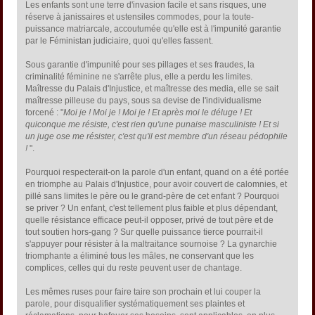
Les enfants sont une terre d'invasion facile et sans risques, une
réserve à janissaires et ustensiles commodes, pour la toute-
puissance matriarcale, accoutumée qu'elle est à l'impunité garantie
par le Féministan judiciaire, quoi qu'elles fassent.
Sous garantie d'impunité pour ses pillages et ses fraudes, la
criminalité féminine ne s'arrête plus, elle a perdu les limites.
Maîtresse du Palais d'Injustice, et maîtresse des media, elle se sait
maîtresse pilleuse du pays, sous sa devise de l'individualisme
forcené : "
Moi je ! Moi je ! Moi je ! Et après moi le déluge ! Et
quiconque me résiste, c'est rien qu'une punaise masculiniste ! Et si
un juge ose me résister, c'est qu'il est membre d'un réseau pédophile
!
".
Pourquoi respecterait-on la parole d'un enfant, quand on a été portée
en triomphe au Palais d'Injustice, pour avoir couvert de calomnies, et
pillé sans limites le père ou le grand-père de cet enfant ? Pourquoi
se priver ? Un enfant, c'est tellement plus faible et plus dépendant,
quelle résistance efficace peut-il opposer, privé de tout père et de
tout soutien hors-gang ? Sur quelle puissance tierce pourrait-il
s'appuyer pour résister à la maltraitance sournoise ? La gynarchie
triomphante a éliminé tous les mâles, ne conservant que les
complices, celles qui du reste peuvent user de chantage.
Les mêmes ruses pour faire taire son prochain et lui couper la
parole, pour disqualifier systématiquement ses plaintes et