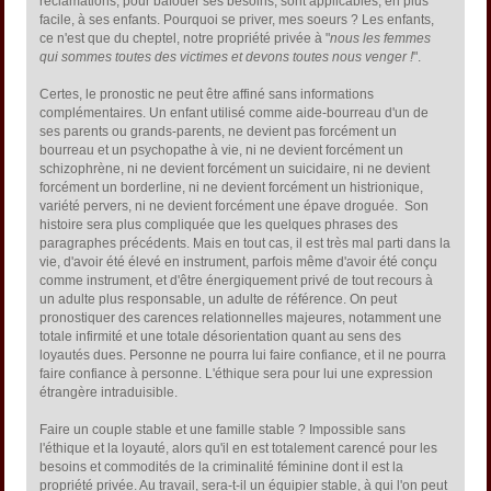
réclamations, pour bafouer ses besoins, sont applicables, en plus
facile, à ses enfants. Pourquoi se priver, mes soeurs ? Les enfants,
ce n'est que du cheptel, notre propriété privée à "
nous les femmes
qui sommes toutes des victimes et devons toutes nous venger !
".
Certes, le pronostic ne peut être affiné sans informations
complémentaires. Un enfant utilisé comme aide-bourreau d'un de
ses parents ou grands-parents, ne devient pas forcément un
bourreau et un psychopathe à vie, ni ne devient forcément un
schizophrène, ni ne devient forcément un suicidaire, ni ne devient
forcément un borderline, ni ne devient forcément un histrionique,
variété pervers, ni ne devient forcément une épave droguée. Son
histoire sera plus compliquée que les quelques phrases des
paragraphes précédents. Mais en tout cas, il est très mal parti dans la
vie, d'avoir été élevé en instrument, parfois même d'avoir été conçu
comme instrument, et d'être énergiquement privé de tout recours à
un adulte plus responsable, un adulte de référence. On peut
pronostiquer des carences relationnelles majeures, notamment une
totale infirmité et une totale désorientation quant au sens des
loyautés dues. Personne ne pourra lui faire confiance, et il ne pourra
faire confiance à personne. L'éthique sera pour lui une expression
étrangère intraduisible.
Faire un couple stable et une famille stable ? Impossible sans
l'éthique et la loyauté, alors qu'il en est totalement carencé pour les
besoins et commodités de la criminalité féminine dont il est la
propriété privée. Au travail, sera-t-il un équipier stable, à qui l'on peut