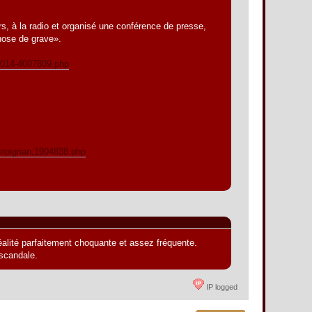
rs, à la radio et organisé une conférence de presse,
chose de grave».
7-2014-4007809.php
perpignan,1904838.php
réalité parfaitement choquante et assez fréquente.
 scandale.
IP logged