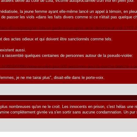
vaient défilé au côté de Lola, victime autoproclamée d'un viol en plein jour.
s médiatisée, la jeune femme ayant elle-même lancé un appel à témoin, en pleu
 de passer les viols «dans les faits divers comme si ce n'était pas quelque 
r/faits-divers/perpignan-lola-en-garde-a-vue-apres-avoir-denonce-un-viol-17-0
ont des actes odieux et qui doivent être sanctionnés comme tels.
 existent aussi.
ui a rassemblé quelques centaines de personnes autour de la pseudo-violée:
t.fr/2014/07/06/violee-en-plein-jour-500-personnes-pour-la-marche-blanche-a-
emmes, je ne me tairai plus", disait-elle dans le porte-voix.
 plus nombreuses qu'on ne le croit. Les innocents en prison, c'est hélas une 
gamine complètement givrée va s'en sortir sans aucune condamnation. Un pur