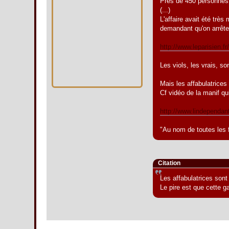
Près de 450 personnes a
(...)
L'affaire avait été trè
demandant qu'on arrête
http://www.leparisien.f
Les viols, les vrais, s
Mais les affabulatrices
Cf vidéo de la manif q
http://www.lindependan
"Au nom de toutes les f
Citation
Les affabulatrices sont
Le pire est que cette 