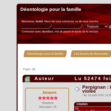
Déontologie pour la famille
Bienvenue,
Invité
. Merci de
vous connecter
ou de
vous inscrire
.
Connexion avec identifiant, mot de passe et durée de la session
»
Déontologie pour la famille
Les forums de discussion
Pages: [
1
]
Auteur
Lu 52474 fo
Perpignan : 
violée
Jacques
*
le:
16 août 2014, 12:35
Néophyte
Citation
Messages: 29