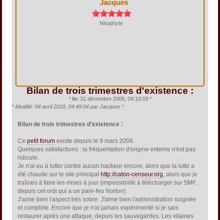
Jacques
Néophyte
Bilan de trois trimestres d'existence :
*
le:
31 décembre 2006, 04:10:09 *
*
Modifié: 04 avril 2010, 04:49:04 par Jacques
*
Bilan de trois trimestres d'existence :
Ce
petit forum
existe depuis le 9 mars 2006.
Quelques satisfactions : la fréquentation d'origine externe n'est pas
ridicule.
Je n'ai eu à lutter contre aucun hackeur encore, alors que la lutte a
été chaude sur le site principal
http://caton-censeur.org
, alors que je
traînais à faire les mises à jour (impossibilité à télécharger sur SMF,
depuis cet ordi qui a un pare-feu Norton).
J'aime bien l'aspect très sobre. J'aime bien l'administration soignée
et complète. Encore que je n'ai jamais expérimenté si je sais
restaurer après une attaque, depuis les sauvegardes. Les vilaines