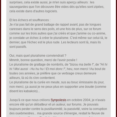
surprises, cela existe aussi, je m'en suis aperçu ailleurs : les
sauvegardes que l'on découvre être vides dès qu'elles sont zipées,
cela existe dans d'autres logiciels.
Et les échecs et souffrances :
Je n'ai pas fait de grand battage de rappel avant, pas de longues
caresses dans le sens des poils, et une fois de plus, sur ce forum
comme sur les trois autres que j'ai créés et que j'anime ou co-anime,
je constate un échec à créer le pluralisme. C'est même sur celui-là, le
dernier, que l'échec est le plus rude. Les lecteurs sont là, mais ils
sont passifs.
Oui, mais quel pluralisme conviendrait ?
Mmmh, bonne question, merci de l'avoir posée !
Le pluralisme de grattage de nombrils, de "
bizou ma belle !
", de "
Hi hi
hi ! Moi aussi - Hu hu hu ! Et moi donc !
", heu, non merci ! Au bout de
toutes ces années, je préfère que ce verbiage creux demeure
ailleurs, là où ils s'en contentent.
Le pluralisme de la curée en meute, sus au bouc émissaire du jour,
non merci, ça aussi je ne peux plus en supporter
une boutte
(comme
disent les kabakois)...
Jusqu'à ce que nous créions
Synpoïesis
en octobre 2004, je n'avais
encore été qu'un débatteur et un auteur, sur forums. Je pouvais
toujours pester contre la pusillanimité, la passivité, voire la corruption
des ouebmestres... ma grande source d'énergie, restait le fleuve de