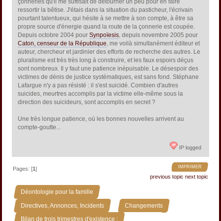
çonneries qu'il me suffisait de détourner un peu pour en faire
ressortir la bêtise. J'étais dans la situation du pasticheur, l'écrivain
pourtant talentueux, qui hésite à se mettre à son compte, à être sa
propre source d'énergie quand la route de la çonnerie est coupée.
Depuis octobre 2004 pour
Synpoïesis
, depuis novembre 2005 pour
Caton, censeur de la République
, me voilà simultanément éditeur et
auteur, chercheur et jardinier des efforts de recherche des autres. Le
pluralisme est très très long à construire, et les faux espoirs déçus
sont nombreux. Il y faut une patience inépuisable. Le désespoir des
victimes de dénis de justice systématiques, est sans fond. Stéphane
Lafargue n'y a pas résisté : il s'est suicidé. Combien d'autres
suicides, meurtres accomplis par la victime elle-même sous la
direction des suicideurs, sont accomplis en secret ?
Une très longue patience, où les bonnes nouvelles arrivent au
compte-goutte...
IP logged
IMPRIMER
Pages: [
1
]
previous topic
next topic
»
Déontologie pour la famille
»
»
Directives, Annonces, Incidents
Changements
Bilan de trois trimestres d'existence :