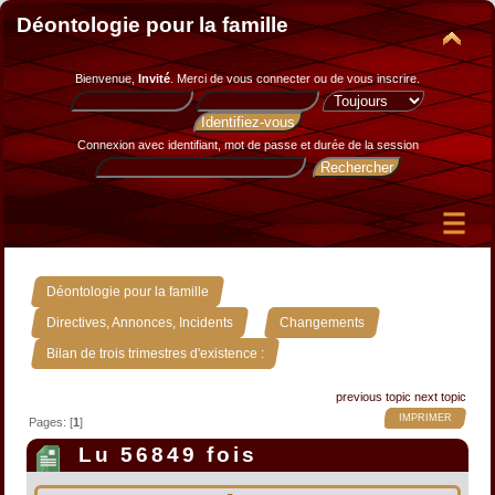
Déontologie pour la famille
Bienvenue,
Invité
. Merci de
vous connecter
ou de
vous inscrire
.
Connexion avec identifiant, mot de passe et durée de la session
»
Déontologie pour la famille
»
»
Directives, Annonces, Incidents
Changements
Bilan de trois trimestres d'existence :
previous topic
next topic
IMPRIMER
Pages: [
1
]
Lu 56849 fois