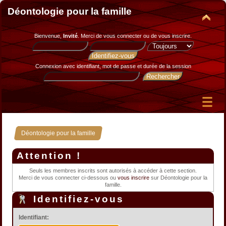
Déontologie pour la famille
Bienvenue,
Invité
. Merci de
vous connecter
ou de
vous inscrire
.
Connexion avec identifiant, mot de passe et durée de la session
Déontologie pour la famille
Attention !
Seuls les membres inscrits sont autorisés à accéder à cette section.
Merci de vous connecter ci-dessous ou
vous inscrire
sur Déontologie pour la
famille.
Identifiez-vous
Identifiant: