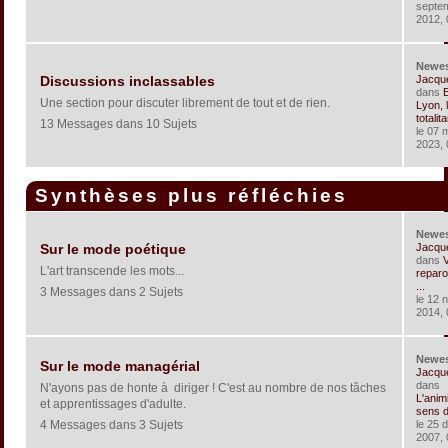
septe
2012, 
Newe
Jacqu
Discussions inclassables
dans
Une section pour discuter librement de tout et de rien.
Lyon, 
totalita
13 Messages dans 10 Sujets
le 07 
2023, 
Synthèses plus réfléchies
Newe
Jacqu
Sur le mode poétique
dans
V
L'art transcende les mots...
reparo
...
3 Messages dans 2 Sujets
le 12 
2014, 
Newe
Sur le mode managérial
Jacqu
dans
N'ayons pas de honte à diriger ! C'est au nombre de nos tâches
L'anim
et apprentissages d'adulte.
sens de
4 Messages dans 3 Sujets
le 25 
2007, 