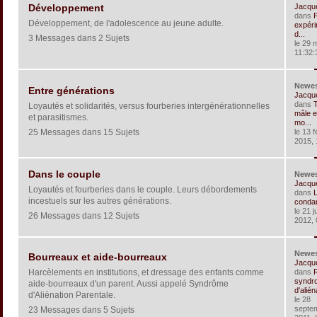
Jacqu
Développement
dans
Développement, de l'adolescence au jeune adulte.
expéri
d...
3 Messages dans 2 Sujets
le 29 
11:32:
Newe
Entre générations
Jacqu
dans
T
Loyautés et solidarités, versus fourberies intergénérationnelles
mâle e
et parasitismes.
mo...
25 Messages dans 15 Sujets
le 13 f
2015, 
Dans le couple
Newe
Jacqu
Loyautés et fourberies dans le couple. Leurs débordements
dans
L
incestuels sur les autres générations.
condam
le 21 ju
26 Messages dans 12 Sujets
2012, 
Newe
Bourreaux et aide-bourreaux
Jacqu
Harcèlements en institutions, et dressage des enfants comme
dans
R
syndr
aide-bourreaux d'un parent. Aussi appelé Syndrôme
d'aliéna
d'Aliénation Parentale.
le 28
septe
23 Messages dans 5 Sujets