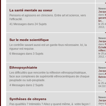
Newe
La santé mentale au coeur
Jacqu
dans
I
Pensons et agissons en cliniciens. Entre art et science, vers
garant
l'efficacité.
bri...
41 Messages dans 24 Sujets
le 25 
2013, 
Newe
Sur le mode scientifique
Jacqu
dans
R
Le contrôle savant aussi est un garde-fous nécessaire. Ici, la
Echell
rigueur est requise.
réflexi.
6 Messages dans 3 Sujets
le 25 j
2012, 
Ethnopsychiatrie
Newe
Jacqu
Les difficultés que rencontre la réflexion ethnopsychiatrique,
dans
A
face aux complexes de supériorité ethnocentriques de chaque
Behrin
peuplade ou sub-peuplade.
c...
le 25 
4 Messages dans 2 Sujets
04:33:
Newe
Synthèses de citoyens
Jacqu
dans
Pas qualifiés ? Intimidés ? Allez-y quand même, à votre façon !