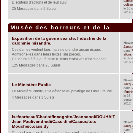
cahier
Discutons d'actions et de leur suivi.
doléan
25 Messages dans 9 Sujets
le 16 
2014, 
Musée des horreurs et de la
corruption
Exposition de la guerre sexiste. Industrie de la
calomnie misandre.
Newe
Jacqu
Ces dames veulent tuer, mais ne prendre aucun risque.
dans
Admirons-les dans leurs textes, sur pièces.
allons c
le 09 
Ce forum a été ajouté suite à leurs tentatives d'intimidation.
2016, 
125 Messages dans 23 Sujets
Newe
Jacqu
Le Ministère Public
dans
V
Le Ministère Public, et la défense du privilège de Libre Fraude.
féminin
le 16
4 Messages dans 3 Sujets
septe
2012, 
Ixe/corbeau/Charlot/Incognito/Jeanpapol/DOUHAIT
Jean-Paul/vendredi/Cassidile/Cascus/tsts
Newe
Mouche/c.cassidy
Jacqu
dans
R
Ce n'est pas trop d'un forum à lui tout seul : un passionné de la