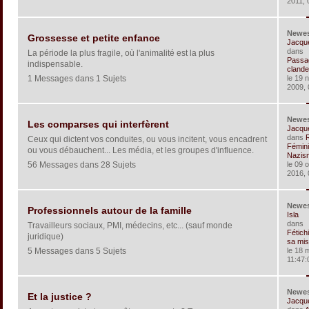
2011, 
Newe
Grossesse et petite enfance
Jacqu
dans
La période la plus fragile, où l'animalité est la plus
Passa
indispensable.
clandes
1 Messages dans 1 Sujets
le 19 
2009, 
Newe
Les comparses qui interfèrent
Jacqu
dans
Ceux qui dictent vos conduites, ou vous incitent, vous encadrent
Fémin
ou vous débauchent... Les média, et les groupes d'influence.
Nazism
56 Messages dans 28 Sujets
le 09 
2016, 
Newe
Professionnels autour de la famille
Isla
dans
Travailleurs sociaux, PMI, médecins, etc... (sauf monde
Fétich
juridique)
sa mis
5 Messages dans 5 Sujets
le 18 
11:47:
Newe
Et la justice ?
Jacqu