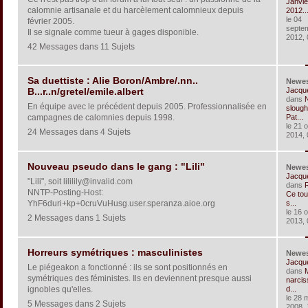
Janvie
calomnie artisanale et du harcèlement calomnieux depuis
2012..
le 04
février 2005.
septe
Il se signale comme tueur à gages disponible.
2012, 
42 Messages dans 11 Sujets
Sa duettiste : Alie Boron/Ambre/.nn..
Newe
Jacqu
B...r..n/gretel/emile.albert
dans
En équipe avec le précédent depuis 2005. Professionnalisée en
slough
campagnes de calomnies depuis 1998.
Pat...
le 21 
24 Messages dans 4 Sujets
2014, 
Nouveau pseudo dans le gang : "Lili"
Newe
Jacqu
"Lili", soit lililily@invalid.com
dans
R
NNTP-Posting-Host:
Ce tou
YhF6duri+kp+0cruVuHusg.user.speranza.aioe.org
s...
le 16 
2 Messages dans 1 Sujets
2013, 
Horreurs symétriques : masculinistes
Newe
Jacqu
Le piégeakon a fonctionné : ils se sont positionnés en
dans
symétriques des féministes. Ils en deviennent presque aussi
narcis
ignobles qu'elles.
d...
le 28 
5 Messages dans 2 Sujets
2008, 