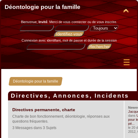
Déontologie pour la famille
Bienvenue,
Invité
. Merci de
vous connecter
ou de
vous inscrire
.
Connexion avec identifiant, mot de passe et durée de la session
Déontologie pour la famille
Directives, Annonces, Incidents
Newe
Directives permanente, charte
Jacqu
dans
U
Charte de bon fonctionnement, déontologie, réponses aux
pour le
questions fréquentes.
pé...
3 Messages dans 3 Sujets
le 20 
2012, 