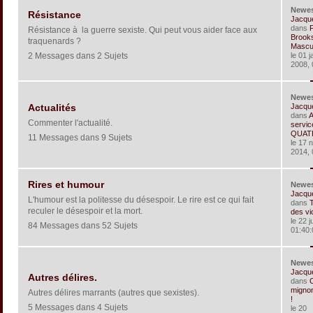
Newe
Résistance
Jacqu
dans
Résistance à la guerre sexiste. Qui peut vous aider face aux
Brook
traquenards ?
Masculi
2 Messages dans 2 Sujets
le 01 j
2008, 
Newe
Jacqu
Actualités
dans
Commenter l'actualité.
servic
QUATR
11 Messages dans 9 Sujets
le 17 
2014, 
Rires et humour
Newe
Jacqu
L'humour est la politesse du désespoir. Le rire est ce qui fait
dans
reculer le désespoir et la mort.
des vi
le 22 j
84 Messages dans 52 Sujets
01:40:
Newe
Jacqu
Autres délires.
dans
C
mignon
Autres délires marrants (autres que sexistes).
!
5 Messages dans 4 Sujets
le 20