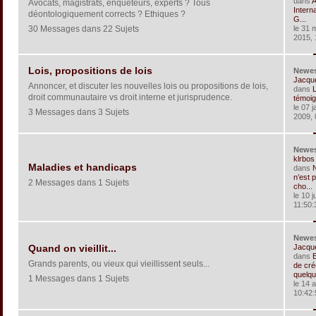
dans
A
Avocats, magistrats, enquêteurs, experts ? Tous
Interna
déontologiquement corrects ? Ethiques ?
G...
30 Messages dans 22 Sujets
le 31 
2015, 
Lois, propositions de lois
Newe
Jacqu
Annoncer, et discuter les nouvelles lois ou propositions de lois,
dans
L
droit communautaire vs droit interne et jurisprudence.
témoig
le 07 j
3 Messages dans 3 Sujets
2009, 
Newe
klrbos
Maladies et handicaps
dans
n’est 
2 Messages dans 1 Sujets
cho...
le 10 j
11:50:
Newe
Jacqu
Quand on vieillit...
dans
Grands parents, ou vieux qui vieillissent seuls...
de cré
quelqu
1 Messages dans 1 Sujets
le 14 a
10:42: