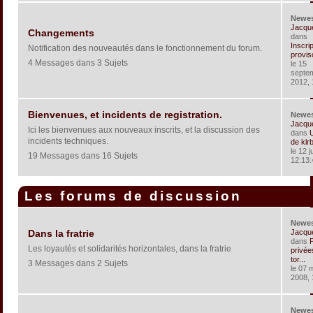
Newe
Jacqu
Changements
dans
Inscri
Notification des nouveautés dans le fonctionnement du forum.
provis
4 Messages dans 3 Sujets
le 15
septe
2012, 
Bienvenues, et incidents de registration.
Newe
Jacqu
Ici les bienvenues aux nouveaux inscrits, et la discussion des
dans
U
incidents techniques.
de klr
le 12 j
19 Messages dans 16 Sujets
12:13:
Les forums de discussion
Newe
Jacqu
Dans la fratrie
dans
P
Les loyautés et solidarités horizontales, dans la fratrie
privée
tor...
3 Messages dans 2 Sujets
le 07 
2008, 
Newe