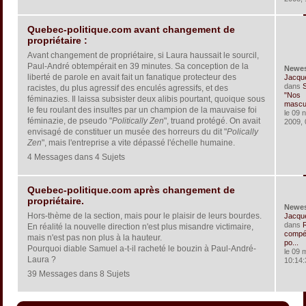
Quebec-politique.com avant changement de
propriétaire :
Avant changement de propriétaire, si Laura haussait le sourcil,
Paul-André obtempérait en 39 minutes. Sa conception de la
Newe
liberté de parole en avait fait un fanatique protecteur des
Jacqu
dans
S
racistes, du plus agressif des enculés agressifs, et des
"Nos
féminazies. Il laissa subsister deux alibis pourtant, quoique sous
masculi
le feu roulant des insultes par un champion de la mauvaise foi
le 09 
féminazie, de pseudo "
Politically Zen
", truand protégé. On avait
2009, 
envisagé de constituer un musée des horreurs du dit "
Polically
Zen
", mais l'entreprise a vite dépassé l'échelle humaine.
4 Messages dans 4 Sujets
Quebec-politique.com après changement de
propriétaire.
Newe
Hors-thème de la section, mais pour le plaisir de leurs bourdes.
Jacqu
dans
En réalité la nouvelle direction n'est plus misandre victimaire,
compét
mais n'est pas non plus à la hauteur.
po...
Pourquoi diable Samuel a-t-il racheté le bouzin à Paul-André-
le 09 
Laura ?
10:14:
39 Messages dans 8 Sujets