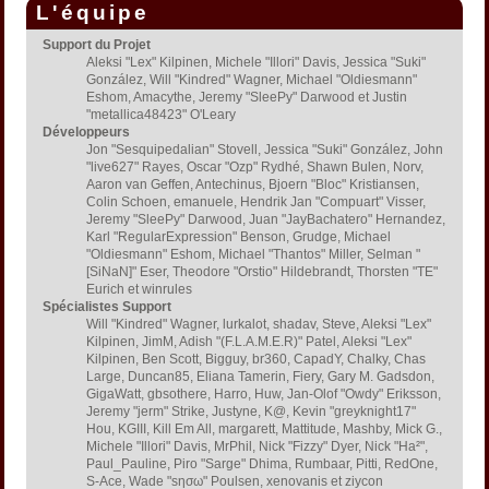
L'équipe
Support du Projet
Aleksi "Lex" Kilpinen, Michele "Illori" Davis, Jessica "Suki"
González, Will "Kindred" Wagner, Michael "Oldiesmann"
Eshom, Amacythe, Jeremy "SleePy" Darwood et Justin
"metallica48423" O'Leary
Développeurs
Jon "Sesquipedalian" Stovell, Jessica "Suki" González, John
"live627" Rayes, Oscar "Ozp" Rydhé, Shawn Bulen, Norv,
Aaron van Geffen, Antechinus, Bjoern "Bloc" Kristiansen,
Colin Schoen, emanuele, Hendrik Jan "Compuart" Visser,
Jeremy "SleePy" Darwood, Juan "JayBachatero" Hernandez,
Karl "RegularExpression" Benson, Grudge, Michael
"Oldiesmann" Eshom, Michael "Thantos" Miller, Selman "
[SiNaN]" Eser, Theodore "Orstio" Hildebrandt, Thorsten "TE"
Eurich et winrules
Spécialistes Support
Will "Kindred" Wagner, lurkalot, shadav, Steve, Aleksi "Lex"
Kilpinen, JimM, Adish "(F.L.A.M.E.R)" Patel, Aleksi "Lex"
Kilpinen, Ben Scott, Bigguy, br360, CapadY, Chalky, Chas
Large, Duncan85, Eliana Tamerin, Fiery, Gary M. Gadsdon,
GigaWatt, gbsothere, Harro, Huw, Jan-Olof "Owdy" Eriksson,
Jeremy "jerm" Strike, Justyne, K@, Kevin "greyknight17"
Hou, KGIII, Kill Em All, margarett, Mattitude, Mashby, Mick G.,
Michele "Illori" Davis, MrPhil, Nick "Fizzy" Dyer, Nick "Ha²",
Paul_Pauline, Piro "Sarge" Dhima, Rumbaar, Pitti, RedOne,
S-Ace, Wade "sησω" Poulsen, xenovanis et ziycon