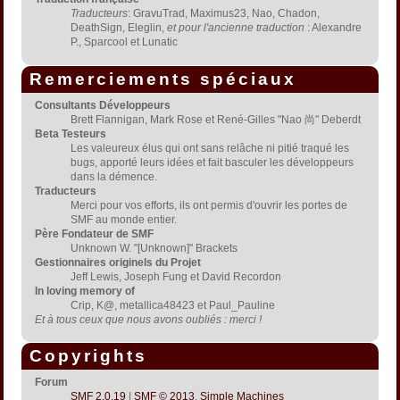
Traducteurs
: GravuTrad, Maximus23, Nao, Chadon,
DeathSign, Eleglin,
et pour l'ancienne traduction
: Alexandre
P., Sparcool et Lunatic
Remerciements spéciaux
Consultants Développeurs
Brett Flannigan, Mark Rose et René-Gilles "Nao 尚" Deberdt
Beta Testeurs
Les valeureux élus qui ont sans relâche ni pitié traqué les
bugs, apporté leurs idées et fait basculer les développeurs
dans la démence.
Traducteurs
Merci pour vos efforts, ils ont permis d'ouvrir les portes de
SMF au monde entier.
Père Fondateur de SMF
Unknown W. "[Unknown]" Brackets
Gestionnaires originels du Projet
Jeff Lewis, Joseph Fung et David Recordon
In loving memory of
Crip, K@, metallica48423 et Paul_Pauline
Et à tous ceux que nous avons oubliés : merci !
Copyrights
Forum
SMF 2.0.19
|
SMF © 2013
,
Simple Machines