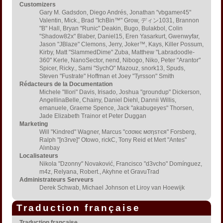
Customizers
Gary M. Gadsdon, Diego Andrés, Jonathan "vbgamer45"
Valentin, Mick., Brad "IchBin™" Grow, ディン1031, Brannon
"B" Hall, Bryan "Runic" Deakin, Bugo, Bulakbol, Colin
"Shadow82x" Blaber, Daniel15, Eren Yasarkurt, Gwenwyfar,
Jason "JBlaze" Clemons, Jerry, Joker™, Kays, Killer Possum,
Kirby, Matt "SlammedDime" Zuba, Matthew "Labradoodle-
360" Kerle, NanoSector, nend, Nibogo, Niko, Peter "Arantor"
Spicer, Ricky., Sami "SychO" Mazouz, snork13, Spuds,
Steven "Fustrate" Hoffman et Joey "Tyrsson" Smith
Rédacteurs de la Documentation
Michele "Illori" Davis, Irisado, Joshua "groundup" Dickerson,
AngellinaBelle, Chainy, Daniel Diehl, Dannii Willis,
emanuele, Graeme Spence, Jack "akabugeyes" Thorsen,
Jade Elizabeth Trainor et Peter Duggan
Marketing
Will "Kindred" Wagner, Marcus "cσσкιє мσηѕтєя" Forsberg,
Ralph "[n3rve]" Otowo, rickC, Tony Reid et Mert "Antes"
Alınbay
Localisateurs
Nikola "Dzonny" Novaković, Francisco "d3vcho" Domínguez,
m4z, Relyana, Robert., Akyhne et GravuTrad
Administrateurs Serveurs
Derek Schwab, Michael Johnson et Liroy van Hoewijk
Traduction française
Traduction française