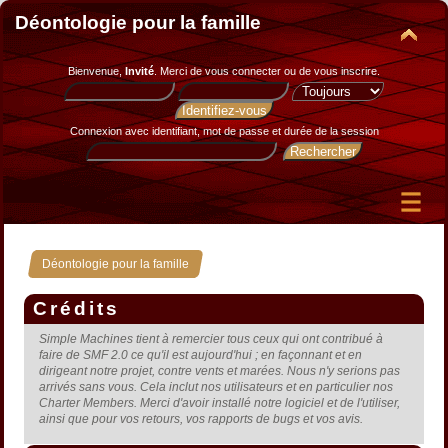
Déontologie pour la famille
Bienvenue,
Invité
. Merci de
vous connecter
ou de
vous inscrire
.
Connexion avec identifiant, mot de passe et durée de la session
Déontologie pour la famille
Crédits
Simple Machines tient à remercier tous ceux qui ont contribué à
faire de SMF 2.0 ce qu'il est aujourd'hui ; en façonnant et en
dirigeant notre projet, contre vents et marées. Nous n'y serions pas
arrivés sans vous. Cela inclut nos utilisateurs et en particulier nos
Charter Members. Merci d'avoir installé notre logiciel et de l'utiliser,
ainsi que pour vos retours, vos rapports de bugs et vos avis.