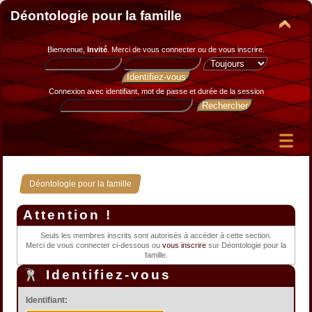
Déontologie pour la famille
Bienvenue,
Invité
. Merci de
vous connecter
ou de
vous inscrire
.
Connexion avec identifiant, mot de passe et durée de la session
Déontologie pour la famille
Attention !
Seuls les membres inscrits sont autorisés à accéder à cette section.
Merci de vous connecter ci-dessous ou
vous inscrire
sur Déontologie pour la
famille.
Identifiez-vous
Identifiant: