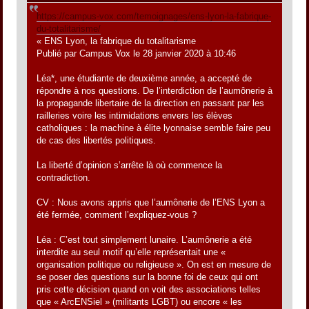
https://campus-vox.com/temoignages/ens-lyon-la-fabrique-
du-totalitarisme/
« ENS Lyon, la fabrique du totalitarisme
Publié par Campus Vox le 28 janvier 2020 à 10:46
Léa*, une étudiante de deuxième année, a accepté de
répondre à nos questions. De l’interdiction de l’aumônerie à
la propagande libertaire de la direction en passant par les
railleries voire les intimidations envers les élèves
catholiques : la machine à élite lyonnaise semble faire peu
de cas des libertés politiques.
La liberté d’opinion s’arrête là où commence la
contradiction.
CV : Nous avons appris que l’aumônerie de l’ENS Lyon a
été fermée, comment l’expliquez-vous ?
Léa : C’est tout simplement lunaire. L’aumônerie a été
interdite au seul motif qu’elle représentait une «
organisation politique ou religieuse ». On est en mesure de
se poser des questions sur la bonne foi de ceux qui ont
pris cette décision quand on voit des associations telles
que « ArcENSiel » (militants LGBT) ou encore « les