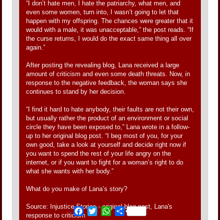
“I don’t hate men, I hate the patriarchy, what men, and
even some women, turn into, I wasn’t going to let that
happen with my offspring. The chances were greater that it
would with a male, it was unacceptable,” the post reads. “If
the curse returns, I would do the exact same thing all over
again.”
After posting the revealing blog, Lana received a large
amount of criticism and even some death threats. Now, in
response to the negative feedback, the woman says she
continues to stand by her decision.
“I find it hard to hate anybody, their faults are not their own,
but usually rather the product of an environment or social
circle they have been exposed to,” Lana wrote in a follow-
up to her original blog post. “I beg most of you, for your
own good, take a look at yourself and decide right now if
you want to spend the rest of your life angry on the
internet, or if you want to fight for a woman’s right to do
what she wants with her body.”
What do you make of Lana’s story?
Source: Injustice Stories - original blog post, Lana's
Facebook
Twitter
WhatsApp
Share
response to criticism