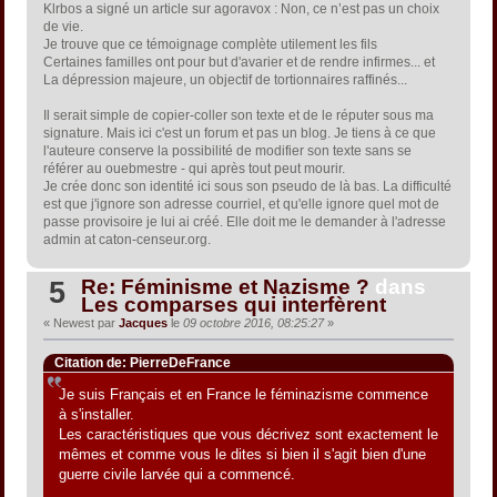
Klrbos a signé un article sur agoravox : Non, ce n’est pas un choix
de vie.
Je trouve que ce témoignage complète utilement les fils
Certaines familles ont pour but d'avarier et de rendre infirmes... et
La dépression majeure, un objectif de tortionnaires raffinés...
Il serait simple de copier-coller son texte et de le réputer sous ma
signature. Mais ici c'est un forum et pas un blog. Je tiens à ce que
l'auteure conserve la possibilité de modifier son texte sans se
référer au ouebmestre - qui après tout peut mourir.
Je crée donc son identité ici sous son pseudo de là bas. La difficulté
est que j'ignore son adresse courriel, et qu'elle ignore quel mot de
passe provisoire je lui ai créé. Elle doit me le demander à l'adresse
admin at caton-censeur.org.
Re: Féminisme et Nazisme ?
dans
5
Les comparses qui interfèrent
« Newest par
Jacques
le
09 octobre 2016, 08:25:27
»
Citation de: PierreDeFrance
Je suis Français et en France le féminazisme commence
à s'installer.
Les caractéristiques que vous décrivez sont exactement le
mêmes et comme vous le dites si bien il s'agit bien d'une
guerre civile larvée qui a commencé.