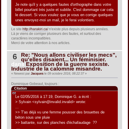
Je note qu'il y a quelques fautes d'orthographe dans votre
billet pourtant très juste et subtile. C'est dommage car cela
le dessert. Si vous voulez que je vous en corrige quelques
unes envoyez-moi un mail, je le ferai volontiers.
Le site
http://harakiri.ca/
n'existe plus depuis plusieurs années.
Là je viens de corriger plusieurs des fautes, et surtout des
caractères incompatibles.
Merci de votre attention à nos articles.
Re: "Nous allons civiliser les mecs",
6
qu'elles disaient... Un féminisier.
dans
Exposition de la guerre sexiste.
Industrie de la calomnie misandre.
« Newest par
Jacques
le
09 octobre 2016, 08:22:37
»
Dominique Gobeaut, toujours :
Citation
Le 02/05/2016 à 17:19, Dominique G. a écrit :
> Sylvain <sylvain@invalid.invalid> wrote:
...
>> T'as déjà vu une femme pousser des brouettes de
béton sous une pluie
>> battante, sur des planches d'échafaudage ??
...