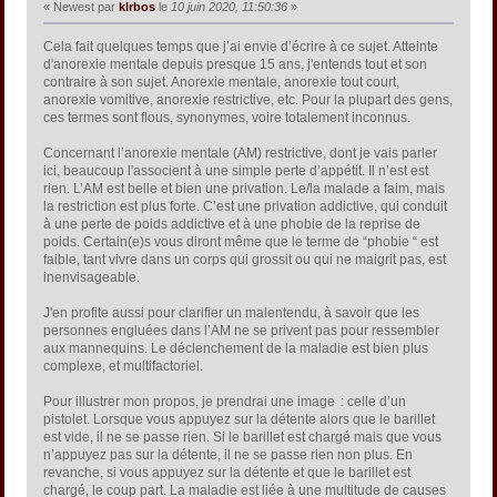
« Newest par
klrbos
le
10 juin 2020, 11:50:36
»
Cela fait quelques temps que j’ai envie d’écrire à ce sujet. Atteinte
d'anorexie mentale depuis presque 15 ans, j'entends tout et son
contraire à son sujet. Anorexie mentale, anorexie tout court,
anorexie vomitive, anorexie restrictive, etc. Pour la plupart des gens,
ces termes sont flous, synonymes, voire totalement inconnus.
Concernant l’anorexie mentale (AM) restrictive, dont je vais parler
ici, beaucoup l'associent à une simple perte d’appétit. Il n’est est
rien. L’AM est belle et bien une privation. Le/la malade a faim, mais
la restriction est plus forte. C’est une privation addictive, qui conduit
à une perte de poids addictive et à une phobie de la reprise de
poids. Certain(e)s vous diront même que le terme de “phobie “ est
faible, tant vivre dans un corps qui grossit ou qui ne maigrit pas, est
inenvisageable.
J'en profite aussi pour clarifier un malentendu, à savoir que les
personnes engluées dans l’AM ne se privent pas pour ressembler
aux mannequins. Le déclenchement de la maladie est bien plus
complexe, et multifactoriel.
Pour illustrer mon propos, je prendrai une image : celle d’un
pistolet. Lorsque vous appuyez sur la détente alors que le barillet
est vide, il ne se passe rien. Si le barillet est chargé mais que vous
n’appuyez pas sur la détente, il ne se passe rien non plus. En
revanche, si vous appuyez sur la détente et que le barillet est
chargé, le coup part. La maladie est liée à une multitude de causes