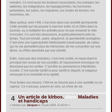
membre. Ce sont aussi les douleurs musculaires, les crampes, les
œdèmes, les indigestions, les hypoglycémies, les hormones
perturbées, les suées, les migraines, les chutes de tension, les
insomnies, etc.
Mais surtout, vivre l’AM, c’est vivre dans une anxiété permanente.
Cette anxiété qui me pousse à marcher entre 15 et 20km dans la
journée, ou à multiplier les activités pour ne pas ressentir le vide
m’envahir. Ce sont des obsessions, et particulièrement celle du
temps. Tout est minuté, cadré, séquencé, la spontanéité anxiogène.
C’est vivre une hyperactivité intellectuelle handicapante, de celles
qui ne me permettent plus de mémoriser, de me concentrer sur une
tâche, ou d'être absorbée par une activité.
Enfin, mais pas des moindres, c’est vivre isolée, le repas étant le
principal lien social de nos sociétés, et l’épuisement chronique ne
favorisant pas les sorties. C’est être en permanence infantilisée,
scrutée. C’est susciter tantôt la peur, tantôt le dégoût, la maigreur
renvoyant à la morbidité et la rigidité.
Pour toutes ces raisons, l’AM ne se résume pas à une assiette ou un
caprice. Ce n’est pas, soyons-en sûrs, un choix de vie.
Un article de klrbos.
dans
Maladies
4
et handicaps
« Newest par
Jacques
le
10 juin 2020, 11:42:01
»