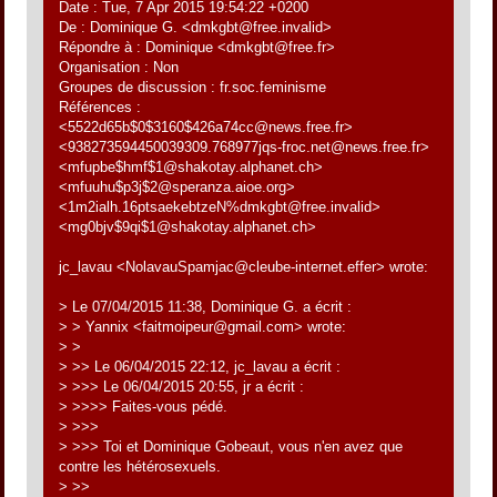
Date : Tue, 7 Apr 2015 19:54:22 +0200
De : Dominique G. <dmkgbt@free.invalid>
Répondre à : Dominique <dmkgbt@free.fr>
Organisation : Non
Groupes de discussion : fr.soc.feminisme
Références :
<5522d65b$0$3160$426a74cc@news.free.fr>
<938273594450039309.768977jqs-froc.net@news.free.fr>
<mfupbe$hmf$1@shakotay.alphanet.ch>
<mfuuhu$p3j$2@speranza.aioe.org>
<1m2ialh.16ptsaekebtzeN%dmkgbt@free.invalid>
<mg0bjv$9qi$1@shakotay.alphanet.ch>
jc_lavau <NolavauSpamjac@cleube-internet.effer> wrote:
> Le 07/04/2015 11:38, Dominique G. a écrit :
> > Yannix <faitmoipeur@gmail.com> wrote:
> >
> >> Le 06/04/2015 22:12, jc_lavau a écrit :
> >>> Le 06/04/2015 20:55, jr a écrit :
> >>>> Faites-vous pédé.
> >>>
> >>> Toi et Dominique Gobeaut, vous n'en avez que
contre les hétérosexuels.
> >>