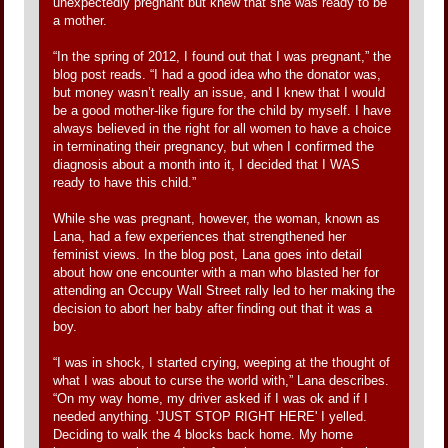
unexpectedly pregnant but knew that she was ready to be
a mother.
“In the spring of 2012, I found out that I was pregnant,” the
blog post reads. “I had a good idea who the donator was,
but money wasn’t really an issue, and I knew that I would
be a good mother-like figure for the child by myself. I have
always believed in the right for all women to have a choice
in terminating their pregnancy, but when I confirmed the
diagnosis about a month into it, I decided that I WAS
ready to have this child.”
While she was pregnant, however, the woman, known as
Lana, had a few experiences that strengthened her
feminist views. In the blog post, Lana goes into detail
about how one encounter with a man who blasted her for
attending an Occupy Wall Street rally led to her making the
decision to abort her baby after finding out that it was a
boy.
“I was in shock, I started crying, weeping at the thought of
what I was about to curse the world with,” Lana describes.
“On my way home, my driver asked if I was ok and if I
needed anything. 'JUST STOP RIGHT HERE' I yelled.
Deciding to walk the 4 blocks back home. My home