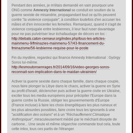
Pendant des années, je m'étais demandé en vain pourquoi une
ONG comme
Amnesty International
se conduit en soutien de la
guerre sexiste de misandrie, propagandant tout ce qu'ils peuvent
contre "
la violence conjugale
", à condition toutefois d'en accuser les
mâles et d'en innocenter les femelles. Remarquez, quand il s'agit de
violence conjugale entre lesbiennes, il leur faut ruser davantage
pour ne pas pulvériser leur échafaudage de décors en toc :
http://debats.caton-censeur.org/index.php/tous-les-articles-
mainmenu-9/fminazies-mainmenu-57/43-financement-du-
fminazisme/56-lesbienne-requise-pour-le-poste
Fin du mystère, regardez qui finance Amnesty International : György
Soros lui-même.
http://lesmoutonsenrages.fr/2014/09/16/video-georges-soros-
reconnait-son-implication-dans-le-maidan-ukrainien/
Activer la guerre sexiste dans chaque famille, dans chaque couple,
nous faire plonger la Libye dans le chaos, activer la guerre en Syrie
au profit d'Israël, déclencher puis activer la guerre civile en Ukraïne,
exciter tous les media européens pour précipiter l'Europe dans la
guerre contre la Russie, obliger les gouvernements d'Europe
(France incluse) à faire les choix énergétiques les plus ruineux et
les plus absurdes possibles, faire croire tous les ignorants à une
"
acidification des océans
" et à un "
Réchauffement Climatique
Anthropique
", miraculeusement médié par le méchant dioxyde de
carbone... Une seule et même oligarchie commande tout cela, toute
cette intox, tous ces partis de l'étranger.