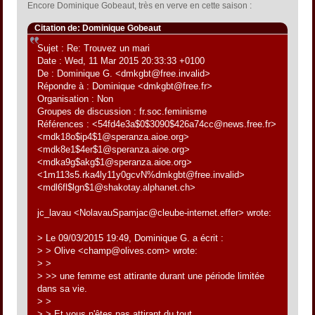
Encore Dominique Gobeaut, très en verve en cette saison :
Citation de: Dominique Gobeaut
Sujet : Re: Trouvez un mari
Date : Wed, 11 Mar 2015 20:33:33 +0100
De : Dominique G. <dmkgbt@free.invalid>
Répondre à : Dominique <dmkgbt@free.fr>
Organisation : Non
Groupes de discussion : fr.soc.feminisme
Références : <54fd4e3a$0$3090$426a74cc@news.free.fr>
<mdk18o$ip4$1@speranza.aioe.org>
<mdk8e1$4er$1@speranza.aioe.org>
<mdka9g$akg$1@speranza.aioe.org>
<1m113s5.rka4ly11y0gcvN%dmkgbt@free.invalid>
<mdl6fl$lgn$1@shakotay.alphanet.ch>
jc_lavau <NolavauSpamjac@cleube-internet.effer> wrote:
> Le 09/03/2015 19:49, Dominique G. a écrit :
> > Olive <champ@olives.com> wrote:
> >
> >> une femme est attirante durant une période limitée
dans sa vie.
> >
> > Et vous n'êtes pas attirant du tout.