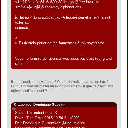
<1m27j9q.jgfkq61o8g500N%dmkgbt@free.invalid>
<mfhal4$kug$1@shakotay.alphanet.ch>
jc_lavau <NolavauSpamjac@cleube-internet.effer> faisait
valoir sa
science:
>
> Tu devrais parler de tes fantasmes à ton psychiatre.
Vous, le féminicide, avancer vos idées ici, c'est (du) grand
(art).
Il en dit quoi, ton psychiatre ? Que tu devrais breveter ton truc ?
Ou que tu devrais piloter un avion portant l'huile que ce psychiatre
déteste suffisamment ?
Citation de: Dominique Gobeaut
Sujet : Re: enfant sous X
Date : Tue, 7 Apr 2015 19:54:21 +0200
De : Dominique G. <dmkgbt@free.invalid>