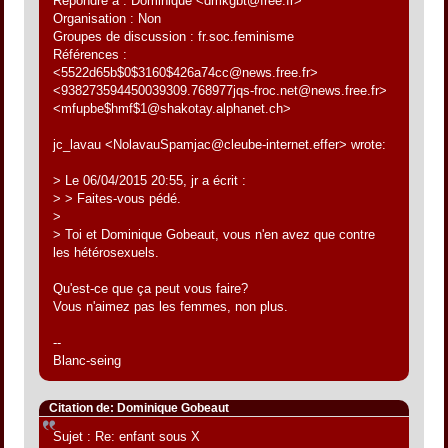
Répondre à : Dominique <dmkgbt@free.fr>
Organisation : Non
Groupes de discussion : fr.soc.feminisme
Références :
<5522d65b$0$3160$426a74cc@news.free.fr>
<938273594450039309.768977jqs-froc.net@news.free.fr>
<mfupbe$hmf$1@shakotay.alphanet.ch>
jc_lavau <NolavauSpamjac@cleube-internet.effer> wrote:
> Le 06/04/2015 20:55, jr a écrit :
> > Faites-vous pédé.
>
> Toi et Dominique Gobeaut, vous n'en avez que contre
les hétérosexuels.
Qu'est-ce que ça peut vous faire?
Vous n'aimez pas les femmes, non plus.
--
Blanc-seing
Citation de: Dominique Gobeaut
Sujet : Re: enfant sous X