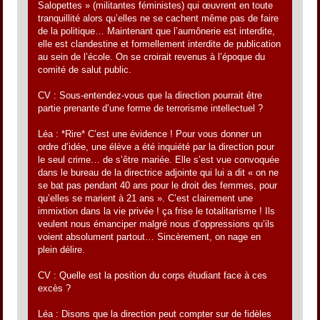
Salopettes » (militantes féministes) qui œuvrent en toute
tranquillité alors qu’elles ne se cachent même pas de faire
de la politique… Maintenant que l’aumônerie est interdite,
elle est clandestine et formellement interdite de publication
au sein de l’école. On se croirait revenus à l’époque du
comité de salut public.
CV : Sous-entendez-vous que la direction pourrait être
partie prenante d’une forme de terrorisme intellectuel ?
Léa : *Rire* C’est une évidence ! Pour vous donner un
ordre d’idée, une élève a été inquiété par la direction pour
le seul crime… de s’être mariée. Elle s’est vue convoquée
dans le bureau de la directrice adjointe qui lui a dit « on ne
se bat pas pendant 40 ans pour le droit des femmes, pour
qu’elles se marient à 21 ans ». C’est clairement une
immixtion dans la vie privée ! ça frise le totalitarisme ! Ils
veulent nous émanciper malgré nous d’oppressions qu’ils
voient absolument partout… Sincèrement, on nage en
plein délire.
CV : Quelle est la position du corps étudiant face à ces
excès ?
Léa : Disons que la direction peut compter sur de fidèles