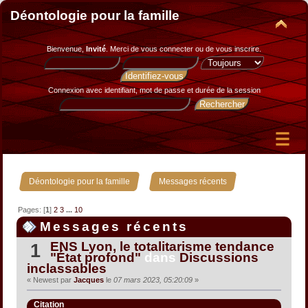
Déontologie pour la famille
Bienvenue,
Invité
. Merci de
vous connecter
ou de
vous inscrire
.
Connexion avec identifiant, mot de passe et durée de la session
»
Déontologie pour la famille
Messages récents
Pages: [
1
]
2
3
...
10
Messages récents
ENS Lyon, le totalitarisme tendance
1
"État profond"
dans
Discussions
inclassables
« Newest par
Jacques
le
07 mars 2023, 05:20:09
»
Citation