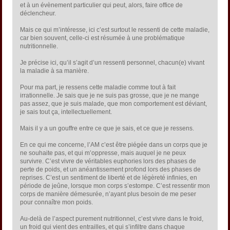
et à un évènement particulier qui peut, alors, faire office de
déclencheur.
Mais ce qui m’intéresse, ici c’est surtout le ressenti de cette maladie,
car bien souvent, celle-ci est résumée à une problématique
nutritionnelle.
Je précise ici, qu’il s’agit d’un ressenti personnel, chacun(e) vivant
la maladie à sa manière.
Pour ma part, je ressens cette maladie comme tout à fait
irrationnelle. Je sais que je ne suis pas grosse, que je ne mange
pas assez, que je suis malade, que mon comportement est déviant,
je sais tout ça, intellectuellement.
Mais il y a un gouffre entre ce que je sais, et ce que je ressens.
En ce qui me concerne, l’AM c’est être piégée dans un corps que je
ne souhaite pas, et qui m’oppresse, mais auquel je ne peux
survivre. C’est vivre de véritables euphories lors des phases de
perte de poids, et un anéantissement profond lors des phases de
reprises. C’est un sentiment de liberté et de légèreté infinies, en
période de jeûne, lorsque mon corps s’estompe. C’est ressentir mon
corps de manière démesurée, n’ayant plus besoin de me peser
pour connaître mon poids.
Au-delà de l’aspect purement nutritionnel, c’est vivre dans le froid,
un froid qui vient des entrailles, et qui s’infiltre dans chaque