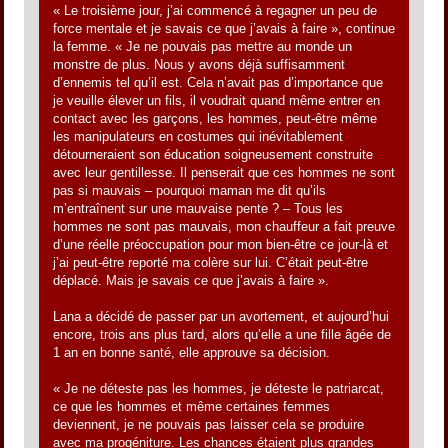
« Le troisième jour, j’ai commencé à regagner un peu de
force mentale et je savais ce que j’avais à faire », continue
la femme. « Je ne pouvais pas mettre au monde un
monstre de plus. Nous y avons déjà suffisamment
d’ennemis tel qu’il est. Cela n’avait pas d’importance que
je veuille élever un fils, il voudrait quand même entrer en
contact avec les garçons, les hommes, peut-être même
les manipulateurs en costumes qui inévitablement
détourneraient son éducation soigneusement construite
avec leur gentillesse. Il penserait que ces hommes ne sont
pas si mauvais – pourquoi maman me dit qu’ils
m’entraînent sur une mauvaise pente ? – Tous les
hommes ne sont pas mauvais, mon chauffeur a fait preuve
d’une réelle préoccupation pour mon bien-être ce jour-là et
j’ai peut-être reporté ma colère sur lui. C’était peut-être
déplacé. Mais je savais ce que j’avais à faire ».
Lana a décidé de passer par un avortement, et aujourd’hui
encore, trois ans plus tard, alors qu’elle a une fille âgée de
1 an en bonne santé, elle approuve sa décision.
« Je ne déteste pas les hommes, je déteste le patriarcat,
ce que les hommes et même certaines femmes
deviennent, je ne pouvais pas laisser cela se produire
avec ma progéniture. Les chances étaient plus grandes