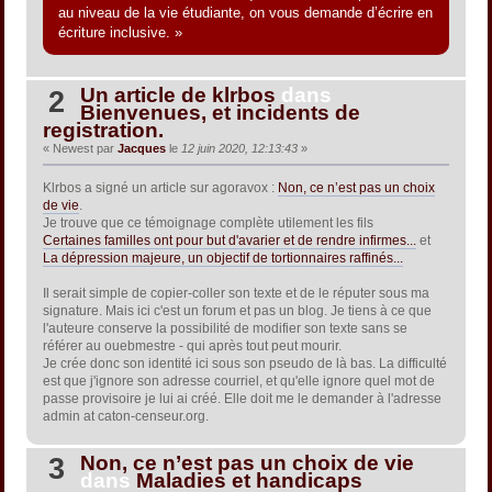
au niveau de la vie étudiante, on vous demande d’écrire en
écriture inclusive. »
Un article de klrbos
dans
2
Bienvenues, et incidents de
registration.
« Newest par
Jacques
le
12 juin 2020, 12:13:43
»
Klrbos a signé un article sur agoravox :
Non, ce n’est pas un choix
de vie
.
Je trouve que ce témoignage complète utilement les fils
Certaines familles ont pour but d'avarier et de rendre infirmes...
et
La dépression majeure, un objectif de tortionnaires raffinés...
Il serait simple de copier-coller son texte et de le réputer sous ma
signature. Mais ici c'est un forum et pas un blog. Je tiens à ce que
l'auteure conserve la possibilité de modifier son texte sans se
référer au ouebmestre - qui après tout peut mourir.
Je crée donc son identité ici sous son pseudo de là bas. La difficulté
est que j'ignore son adresse courriel, et qu'elle ignore quel mot de
passe provisoire je lui ai créé. Elle doit me le demander à l'adresse
admin at caton-censeur.org.
Non, ce n’est pas un choix de vie
3
dans
Maladies et handicaps