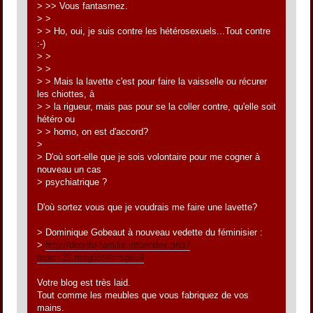
> >> Vous fantasmez.
> >
> > Ho, oui, je suis contre les hétérosexuels...Tout contre
:-)
> >
> >
> > Mais la lavette c'est pour faire la vaisselle ou récurer
les chiottes, à
> > la rigueur, mais pas pour se la coller contre, qu'elle soit
hétéro ou
> > homo, on est d'accord?
>
> D'où sort-elle que je sois volontaire pour me cogner à
nouveau un cas
> psychiatrique ?
D'où sortez vous que je voudrais me faire une lavette?
> Dominique Gobeaut à nouveau vedette du féminisier :
>
http://deonto-famille.info/index.php?
topic=29.msg659#msg659
Votre blog est très laid.
Tout comme les meubles que vous fabriquez de vos
mains.