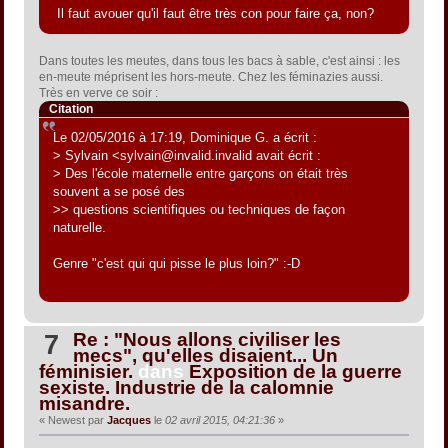
Il faut avouer qu'il faut être très con pour faire ça, non?
Dans toutes les meutes, dans tous les bacs à sable, c'est ainsi : les
en-meute méprisent les hors-meute. Chez les féminazies aussi.
Très en verve ce soir :
Citation
Le 02/05/2016 à 17:19, Dominique G. a écrit :
> Sylvain <sylvain@invalid.invalid avait écrit :
> Des l'école maternelle entre garçons on était très
souvent a se posé des
>> questions scientifiques ou techniques de façon
naturelle.
Genre "c'est qui qui pisse le plus loin?" :-D
Re : "Nous allons civiliser les
7
mecs", qu'elles disaient... Un
féminisier.
dans
Exposition de la guerre
sexiste. Industrie de la calomnie
misandre.
« Newest par
Jacques
le
02 avril 2015, 04:21:36
»