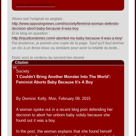
www.agenceinfolibre.fr
Allons voir l'original en anglais :
http://www.opposingviews.com/i/society/feminist-woman-defends-
decision-abort-baby-because-it-was-boy
Et le blog en question :
http://injusticestories.com/i-aborted-my-baby-because-it-was-a-boy/
Par prudence, je prends une copie de la page. Sauf qu'il faut donner
un clic à un
fesse-bouc
ou similaire pour avoir la totalité du texte...
Donc voici le contenu du second lien donné :
Citation
Society
'I Couldn't Bring Another Monster Into The World':
Feminist Aborts Baby Because It's A Boy
By Dominic Kelly, Mon, February 09, 2015
A woman spoke out in a recent blog post defending her
decision to abort her unborn baby solely because she
found out it was a boy.
In the post, the woman explains that she found herself