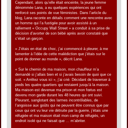
Cependant, alors qu’elle était enceinte, la jeune femme
dénommée Lana, a eu quelques expériences qui ont
renforcé ses points de vue féministes. Dans l’article du
blog, Lana raconte en détails comment une rencontre avec
un homme qui l’a fustigée pour avoir assisté à un
ralliement « Occupy Wall Street » a conduit à sa prise de
décision d’avorter de son bébé après avoir constaté que
c’était un garçon.
« J’étais en état de choc, j’ai commencé à pleurer, à me
lamenter à l’idée de cette malédiction que j’étais sur le
point de donner au monde », décrit Lana.
« Sur le chemin de ma maison, mon chauffeur m’a
demandé si j’allais bien et si j’avais besoin de quoi que ce
soit. « Arrêtez vous ici », j’ai crié. Décidant de traverser à
pieds les quatre quartiers qui restaient jusqu’à la maison.
Ma maison est devenue ma prison et mon fœtus est
devenu mon garde durant les 48 heures qui ont suivi.
Pleurant, sanglotant des larmes incontrôlables, de
l’angoisse aux goûts qui ne peuvent être connus que par
ceux qui ont vu leur vie détruite par la guerre, j’étais une
réfugiée et ma maison était mon camp de réfugiés, un
endroit isolé qui ne faisait que … m’abriter.