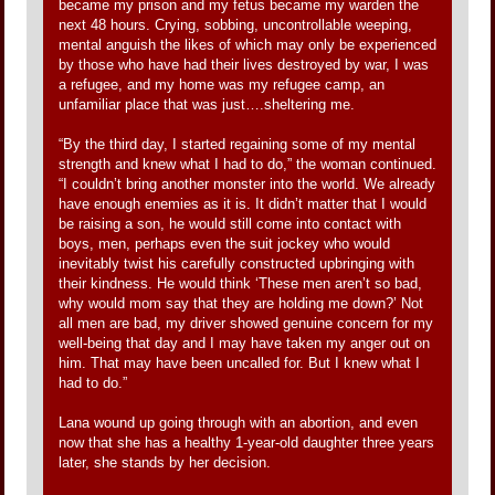
became my prison and my fetus became my warden the
next 48 hours. Crying, sobbing, uncontrollable weeping,
mental anguish the likes of which may only be experienced
by those who have had their lives destroyed by war, I was
a refugee, and my home was my refugee camp, an
unfamiliar place that was just….sheltering me.
“By the third day, I started regaining some of my mental
strength and knew what I had to do,” the woman continued.
“I couldn’t bring another monster into the world. We already
have enough enemies as it is. It didn’t matter that I would
be raising a son, he would still come into contact with
boys, men, perhaps even the suit jockey who would
inevitably twist his carefully constructed upbringing with
their kindness. He would think ‘These men aren’t so bad,
why would mom say that they are holding me down?’ Not
all men are bad, my driver showed genuine concern for my
well-being that day and I may have taken my anger out on
him. That may have been uncalled for. But I knew what I
had to do.”
Lana wound up going through with an abortion, and even
now that she has a healthy 1-year-old daughter three years
later, she stands by her decision.