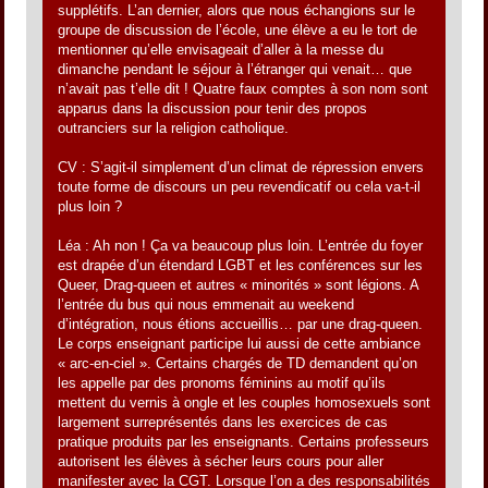
supplétifs. L’an dernier, alors que nous échangions sur le
groupe de discussion de l’école, une élève a eu le tort de
mentionner qu’elle envisageait d’aller à la messe du
dimanche pendant le séjour à l’étranger qui venait… que
n’avait pas t’elle dit ! Quatre faux comptes à son nom sont
apparus dans la discussion pour tenir des propos
outranciers sur la religion catholique.
CV : S’agit-il simplement d’un climat de répression envers
toute forme de discours un peu revendicatif ou cela va-t-il
plus loin ?
Léa : Ah non ! Ça va beaucoup plus loin. L’entrée du foyer
est drapée d’un étendard LGBT et les conférences sur les
Queer, Drag-queen et autres « minorités » sont légions. A
l’entrée du bus qui nous emmenait au weekend
d’intégration, nous étions accueillis… par une drag-queen.
Le corps enseignant participe lui aussi de cette ambiance
« arc-en-ciel ». Certains chargés de TD demandent qu’on
les appelle par des pronoms féminins au motif qu’ils
mettent du vernis à ongle et les couples homosexuels sont
largement surreprésentés dans les exercices de cas
pratique produits par les enseignants. Certains professeurs
autorisent les élèves à sécher leurs cours pour aller
manifester avec la CGT. Lorsque l’on a des responsabilités