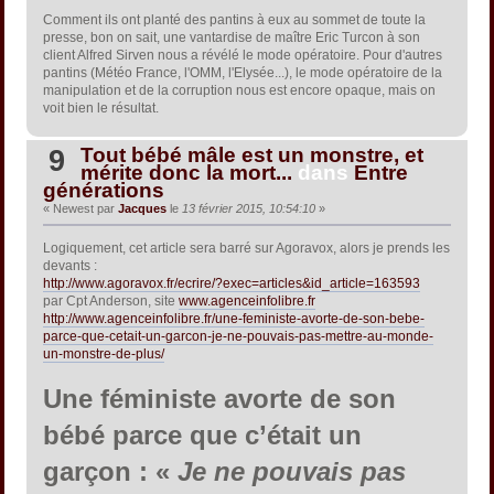
Comment ils ont planté des pantins à eux au sommet de toute la
presse, bon on sait, une vantardise de maître Eric Turcon à son
client Alfred Sirven nous a révélé le mode opératoire. Pour d'autres
pantins (Météo France, l'OMM, l'Elysée...), le mode opératoire de la
manipulation et de la corruption nous est encore opaque, mais on
voit bien le résultat.
Tout bébé mâle est un monstre, et
9
mérite donc la mort...
dans
Entre
générations
« Newest par
Jacques
le
13 février 2015, 10:54:10
»
Logiquement, cet article sera barré sur Agoravox, alors je prends les
devants :
http://www.agoravox.fr/ecrire/?exec=articles&id_article=163593
par Cpt Anderson, site
www.agenceinfolibre.fr
http://www.agenceinfolibre.fr/une-feministe-avorte-de-son-bebe-
parce-que-cetait-un-garcon-je-ne-pouvais-pas-mettre-au-monde-
un-monstre-de-plus/
Une féministe avorte de son
bébé parce que c’était un
garçon : «
Je ne pouvais pas