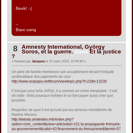
Beurk! :-(
--
Blanc-seing
Amnesty International, György
8
Soros, et la guerre.
dans
Et la justice
?
« Newest par
Jacques
le
31 mars 2015, 10:44:40
»
Un père de famille mentionne son accablement devant l'iniquité
systématique des jugements de cour :
http://www.sospapa.net/forum/viewtopic.php?f=22&t=13230
C'est que pour le/la JAF(e), il a commis un crime inexpiable : il est
né mâle. Voilà pourquoi ils/elles le lui font payer aussi cher que
possible.
Regardez de quoi il est accusé par les services ministériels de
Nadine Morano :
http://debats.aristeides.info/index.php?
option=com_content&view=article&id=101:la-propagande-fminazie-
au-gouvernement&catid=43:financement-du-fminazisme&Itemid=57