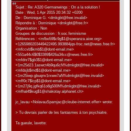
Sujet : Re: A320 Germanwings : On a la solution !
Date : Wed, 1 Apr 2015 20:34:32 +0200
De : Dominique G. <dmkgbt@free.invalid>
Répondre à : Dominique <dmkgbt@free.fr>
Organisation : Non
Groupes de discussion : fr.soc.feminisme
Références : <mfbo59$c9g$1@speranza.aioe.org>
<1265980203449422495.993884jqs-froc.net@news.free.fr>
<mfccvb$kmb$1@dont-email.me>
<551a44c6$0$3389$426a34cc@news.free.fr>
<mfdnr7$gb3$1@dont-email.me>
<1m25d23.1aswct4b9qu6cN%dmkgbt@free.invalid>
<mfdsjb$md$1@dont-email.me>
<1m25iwp.gbuqnv1rxww7aN%dmkgbt@free.invalid>
<mff0c7$lcp$1@dont-email.me>
<1m27j9q.jgfkq61o8g500N%dmkgbt@free.invalid>
<mfhal4$kug$1@shakotay.alphanet.ch>
jc_lavau <NolavauSpamjac@cleube-internet.effer> wrote:
> Tu devrais parler de tes fantasmes à ton psychiatre.
Ta gueule, lavette.