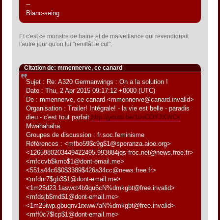
--
Blanc-seing
Et c'est ce monstre de haine et de malveillance qui revendiquait
l'autre jour qu'on lui "reniflât le cul".
Citation de: mmennerve, ce canard
Sujet : Re: A320 Germanwings : On a la solution !
Date : Thu, 2 Apr 2015 09:17:12 +0000 (UTC)
De : mmennerve, ce canard <mmennerve@canard.invalid>
Organisation : Trailer! Intégrale! - la vie est belle - paradis
dieu - c'est tout parfait
http://youtu.be/1uvCOYJXWCs
Mwahahaha
Groupes de discussion : fr.soc.feminisme
Références : <mfbo59$c9g$1@speranza.aioe.org>
<1265980203449422495.993884jqs-froc.net@news.free.fr>
<mfccvb$kmb$1@dont-email.me>
<551a44c6$0$3389$426a34cc@news.free.fr>
<mfdnr7$gb3$1@dont-email.me>
<1m25d23.1aswct4b9qu6cN%dmkgbt@free.invalid>
<mfdsjb$md$1@dont-email.me>
<1m25iwp.gbuqnv1rxww7aN%dmkgbt@free.invalid>
<mff0c7$lcp$1@dont-email.me>