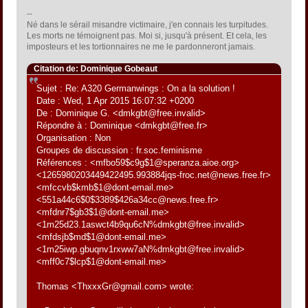
--
Né dans le sérail misandre victimaire, j'en connais les turpitudes.
Les morts ne témoignent pas. Moi si, jusqu'à présent. Et cela, les
imposteurs et les tortionnaires ne me le pardonneront jamais.
Citation de: Dominique Gobeaut
Sujet : Re: A320 Germanwings : On a la solution !
Date : Wed, 1 Apr 2015 16:07:32 +0200
De : Dominique G. <dmkgbt@free.invalid>
Répondre à : Dominique <dmkgbt@free.fr>
Organisation : Non
Groupes de discussion : fr.soc.feminisme
Références : <mfbo59$c9g$1@speranza.aioe.org>
<1265980203449422495.993884jqs-froc.net@news.free.fr>
<mfccvb$kmb$1@dont-email.me>
<551a44c6$0$3389$426a34cc@news.free.fr>
<mfdnr7$gb3$1@dont-email.me>
<1m25d23.1aswct4b9qu6cN%dmkgbt@free.invalid>
<mfdsjb$md$1@dont-email.me>
<1m25iwp.gbuqnv1rxww7aN%dmkgbt@free.invalid>
<mff0c7$lcp$1@dont-email.me>
Thomas <ThxxxGr@gmail.com> wrote: