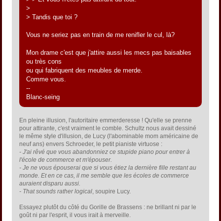
>
> Tandis que toi ?
Vous ne seriez pas en train de me renifler le cul, là?
Mon drame c'est que j'attire aussi les mecs pas baisables
ou très cons
ou qui fabriquent des meubles de merde.
Comme vous.
--
Blanc-seing
En pleine illusion, l'autoritaire emmerderesse ! Qu'elle se prenne
pour attirante, c'est vraiment le comble. Schultz nous avait dessiné
le même style d'illusion, de Lucy (l'abominable mom américaine de
neuf ans) envers Schroeder, le petit pianiste virtuose :
- J'ai rêvé que vous abandonniez ce stupide piano pour entrer à
l'école de commerce et m'épouser.
- Je ne vous épouserai que si vous étiez la dernière fille restant au
monde. Et en ce cas, il me semble que les écoles de commerce
auraient disparu aussi.
- That sounds rather logical
, soupire Lucy.
Essayez plutôt du côté du Gorille de Brassens : ne brillant ni par le
goût ni par l'esprit, il vous irait à merveille.