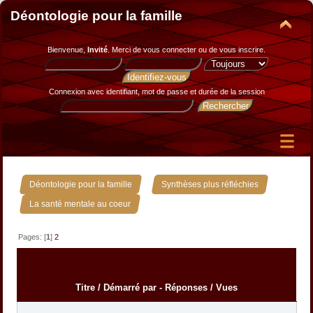
Déontologie pour la famille
Bienvenue,
Invité
. Merci de
vous connecter
ou de
vous inscrire
.
Connexion avec identifiant, mot de passe et durée de la session
»
»
Déontologie pour la famille
Synthèses plus réfléchies
La santé mentale au coeur
Pages: [
1
]
2
Titre
/
Démarré par
-
Réponses
/
Vues