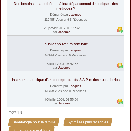
Des besoins en autothéorie, à leur dépassement dialectique : des
méthodes ?
Démarré par
Jacques
112485 Vues and 3 Réponses
25 janvier 2012, 07:55:32
par
Jacques
Tous les souvenirs sont faux.
Démarré par
Jacques
52164 Vues and 0 Réponses
18 juillet 2008, 07:42:32
par
Jacques
Insertion dialectique d'un concept : cas du S.A.P. et des autothéories
Démarré par
Jacques
61468 Vues and 0 Réponses
05 juillet 2006, 09:55:00
par
Jacques
Pages: [
1
]
»
»
Déontologie pour la famille
Synthèses plus réfléchies
Sur le mode scientifique