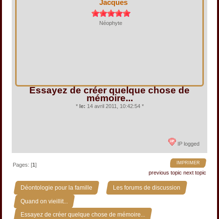
Jacques
Néophyte
Essayez de créer quelque chose de
mémoire...
*
le:
14 avril 2011, 10:42:54 *
IP logged
IMPRIMER
Pages: [
1
]
previous topic
next topic
»
»
Déontologie pour la famille
Les forums de discussion
»
Quand on vieillit...
Essayez de créer quelque chose de mémoire...