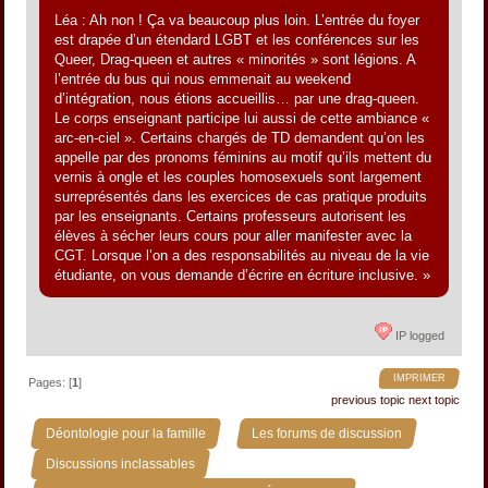
Léa : Ah non ! Ça va beaucoup plus loin. L’entrée du foyer
est drapée d’un étendard LGBT et les conférences sur les
Queer, Drag-queen et autres « minorités » sont légions. A
l’entrée du bus qui nous emmenait au weekend
d’intégration, nous étions accueillis… par une drag-queen.
Le corps enseignant participe lui aussi de cette ambiance «
arc-en-ciel ». Certains chargés de TD demandent qu’on les
appelle par des pronoms féminins au motif qu’ils mettent du
vernis à ongle et les couples homosexuels sont largement
surreprésentés dans les exercices de cas pratique produits
par les enseignants. Certains professeurs autorisent les
élèves à sécher leurs cours pour aller manifester avec la
CGT. Lorsque l’on a des responsabilités au niveau de la vie
étudiante, on vous demande d’écrire en écriture inclusive. »
IP logged
IMPRIMER
Pages: [
1
]
previous topic
next topic
»
»
Déontologie pour la famille
Les forums de discussion
»
Discussions inclassables