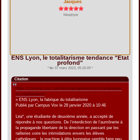
Jacques
Néophyte
ENS Lyon, le totalitarisme tendance "État
profond"
*
le:
07 mars 2023, 05:20:09 *
Citation
https://campus-vox.com/temoignages/ens-lyon-la-fabrique-
du-totalitarisme/
« ENS Lyon, la fabrique du totalitarisme
Publié par Campus Vox le 28 janvier 2020 à 10:46
Léa*, une étudiante de deuxième année, a accepté de
répondre à nos questions. De l’interdiction de l’aumônerie à
la propagande libertaire de la direction en passant par les
railleries voire les intimidations envers les élèves
catholiques : la machine à élite lyonnaise semble faire peu