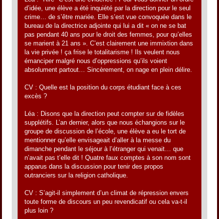
d’idée, une élève a été inquiété par la direction pour le seul
crime… de s’être mariée. Elle s’est vue convoquée dans le
bureau de la directrice adjointe qui lui a dit « on ne se bat
pas pendant 40 ans pour le droit des femmes, pour qu’elles
se marient à 21 ans ». C’est clairement une immixtion dans
la vie privée ! ça frise le totalitarisme ! Ils veulent nous
émanciper malgré nous d’oppressions qu’ils voient
absolument partout… Sincèrement, on nage en plein délire.
CV : Quelle est la position du corps étudiant face à ces
excès ?
Léa : Disons que la direction peut compter sur de fidèles
supplétifs. L’an dernier, alors que nous échangions sur le
groupe de discussion de l’école, une élève a eu le tort de
mentionner qu’elle envisageait d’aller à la messe du
dimanche pendant le séjour à l’étranger qui venait… que
n’avait pas t’elle dit ! Quatre faux comptes à son nom sont
apparus dans la discussion pour tenir des propos
outranciers sur la religion catholique.
CV : S’agit-il simplement d’un climat de répression envers
toute forme de discours un peu revendicatif ou cela va-t-il
plus loin ?