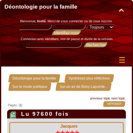
Déontologie pour la famille
Bienvenue,
Invité
. Merci de
vous connecter
ou de
vous inscrire
.
Connexion avec identifiant, mot de passe et durée de la session
»
»
Déontologie pour la famille
Synthèses plus réfléchies
»
Sur le mode poétique
Sur un air de Boby Lapointe...
previous topic
next topic
IMPRIMER
Pages: [
1
]
Lu 97600 fois
Jacques