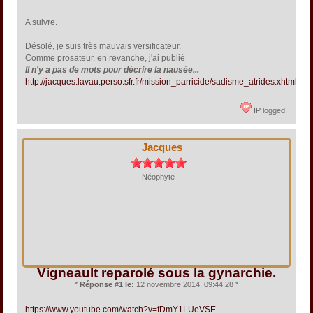
A suivre.
Désolé, je suis très mauvais versificateur.
Comme prosateur, en revanche, j'ai publié
Il n'y a pas de mots pour décrire la nausée...
http://jacques.lavau.perso.sfr.fr/mission_parricide/sadisme_atrides.xhtml
IP logged
Jacques
Néophyte
Vigneault reparolé sous la gynarchie.
*
Réponse #1 le:
12 novembre 2014, 09:44:28 *
https://www.youtube.com/watch?v=fDmY1LUeVSE