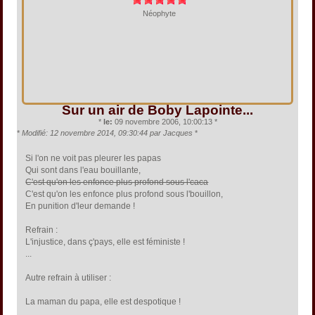
Néophyte
Sur un air de Boby Lapointe...
*
le:
09 novembre 2006, 10:00:13 *
*
Modifié: 12 novembre 2014, 09:30:44 par Jacques
*
Si l'on ne voit pas pleurer les papas
Qui sont dans l'eau bouillante,
C'est qu'on les enfonce plus profond sous l'caca
C'est qu'on les enfonce plus profond sous l'bouillon,
En punition d'leur demande !
Refrain :
L'injustice, dans ç'pays, elle est féministe !
...
Autre refrain à utiliser :
La maman du papa, elle est despotique !
...