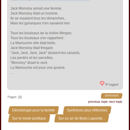
Jack Monoloy aimait une femme,
Jack Monoloy était un homme.
Ils se voyaient tous les dimanches,
Mais les gynarques n'en savaient rien.
Tous les bouleaux de la rivière Mingan,
Tous les bouleaux s'en rappellent :
La Mariouche elle était belle,
Jack Monoloy était fringant.
"Jack, Jack, Jack, Jack" disaient les canards,
Les perdrix et les sarcelles,
"Monoloy" disait le vent.
La Mariouche est pour une gouine.
...
IP logged
IMPRIMER
Pages: [
1
]
previous topic
next topic
»
»
Déontologie pour la famille
Synthèses plus réfléchies
»
Sur le mode poétique
Sur un air de Boby Lapointe...