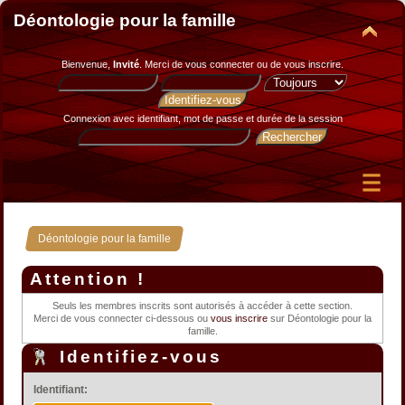
Déontologie pour la famille
Bienvenue,
Invité
. Merci de
vous connecter
ou de
vous inscrire
.
Connexion avec identifiant, mot de passe et durée de la session
Déontologie pour la famille
Attention !
Seuls les membres inscrits sont autorisés à accéder à cette section.
Merci de vous connecter ci-dessous ou
vous inscrire
sur Déontologie pour la
famille.
Identifiez-vous
Identifiant: