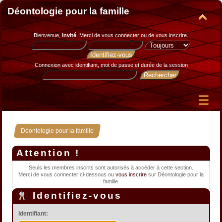
Déontologie pour la famille
Bienvenue,
Invité
. Merci de
vous connecter
ou de
vous inscrire
.
Connexion avec identifiant, mot de passe et durée de la session
Déontologie pour la famille
Attention !
Seuls les membres inscrits sont autorisés à accéder à cette section.
Merci de vous connecter ci-dessous ou
vous inscrire
sur Déontologie pour la
famille.
Identifiez-vous
Identifiant: