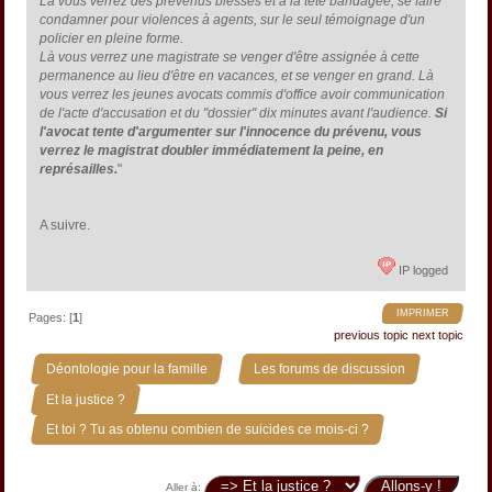
Là vous verrez des prévenus blessés et à la tête bandagée, se faire
condamner pour violences à agents, sur le seul témoignage d'un
policier en pleine forme.
Là vous verrez une magistrate se venger d'être assignée à cette
permanence au lieu d'être en vacances, et se venger en grand. Là
vous verrez les jeunes avocats commis d'office avoir communication
de l'acte d'accusation et du "dossier" dix minutes avant l'audience.
Si
l'avocat tente d'argumenter sur l'innocence du prévenu, vous
verrez le magistrat doubler immédiatement la peine, en
représailles.
"
A suivre.
IP logged
IMPRIMER
Pages: [
1
]
previous topic
next topic
»
»
Déontologie pour la famille
Les forums de discussion
»
Et la justice ?
Et toi ? Tu as obtenu combien de suicides ce mois-ci ?
Aller à: