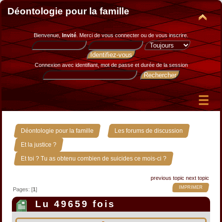
Déontologie pour la famille
Bienvenue,
Invité
. Merci de
vous connecter
ou de
vous inscrire
.
Connexion avec identifiant, mot de passe et durée de la session
»
»
Déontologie pour la famille
Les forums de discussion
»
Et la justice ?
Et toi ? Tu as obtenu combien de suicides ce mois-ci ?
previous topic
next topic
IMPRIMER
Pages: [
1
]
Lu 49659 fois