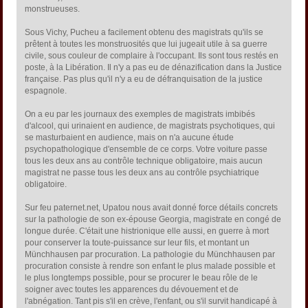
monstrueuses.
Sous Vichy, Pucheu a facilement obtenu des magistrats qu'ils se
prêtent à toutes les monstruosités que lui jugeait utile à sa guerre
civile, sous couleur de complaire à l'occupant. Ils sont tous restés en
poste, à la Libération. Il n'y a pas eu de dénazification dans la Justice
française. Pas plus qu'il n'y a eu de défranquisation de la justice
espagnole.
On a eu par les journaux des exemples de magistrats imbibés
d'alcool, qui urinaient en audience, de magistrats psychotiques, qui
se masturbaient en audience, mais on n'a aucune étude
psychopathologique d'ensemble de ce corps. Votre voiture passe
tous les deux ans au contrôle technique obligatoire, mais aucun
magistrat ne passe tous les deux ans au contrôle psychiatrique
obligatoire.
Sur feu paternet.net, Upatou nous avait donné force détails concrets
sur la pathologie de son ex-épouse Georgia, magistrate en congé de
longue durée. C'était une histrionique elle aussi, en guerre à mort
pour conserver la toute-puissance sur leur fils, et montant un
Münchhausen par procuration. La pathologie du Münchhausen par
procuration consiste à rendre son enfant le plus malade possible et
le plus longtemps possible, pour se procurer le beau rôle de le
soigner avec toutes les apparences du dévouement et de
l'abnégation. Tant pis s'il en crève, l'enfant, ou s'il survit handicapé à