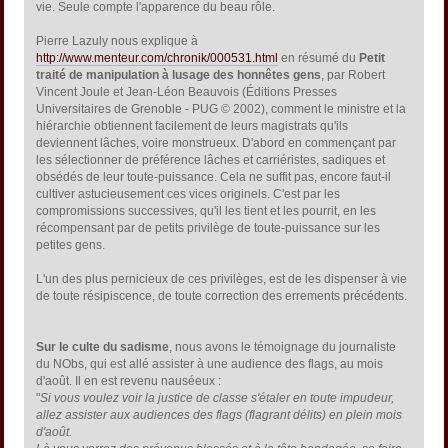
vie. Seule compte l'apparence du beau rôle.
Pierre Lazuly nous explique à
http://www.menteur.com/chronik/000531.html
en résumé du
Petit
traité de manipulation à lusage des honnêtes gens
, par Robert
Vincent Joule et Jean-Léon Beauvois (Éditions Presses
Universitaires de Grenoble - PUG © 2002), comment le ministre et la
hiérarchie obtiennent facilement de leurs magistrats qu'ils
deviennent lâches, voire monstrueux. D'abord en commençant par
les sélectionner de préférence lâches et carriéristes, sadiques et
obsédés de leur toute-puissance. Cela ne suffit pas, encore faut-il
cultiver astucieusement ces vices originels. C'est par les
compromissions successives, qu'il les tient et les pourrit, en les
récompensant par de petits privilège de toute-puissance sur les
petites gens.
L'un des plus pernicieux de ces privilèges, est de les dispenser à vie
de toute résipiscence, de toute correction des errements précédents.
Sur le culte du sadisme
, nous avons le témoignage du journaliste
du NObs, qui est allé assister à une audience des flags, au mois
d'août. Il en est revenu nauséeux :
"
Si vous voulez voir la justice de classe s'étaler en toute impudeur,
allez assister aux audiences des flags (flagrant délits) en plein mois
d'août.