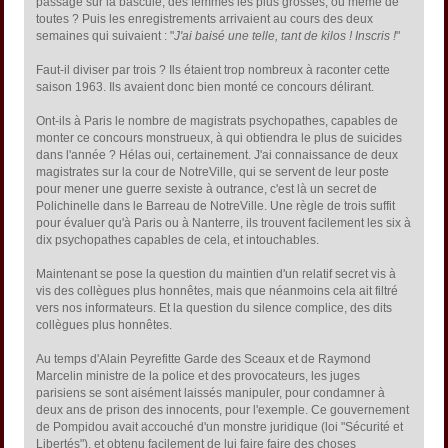
passage sur la bascule, des femmes les plus grosses, ou même de
toutes ? Puis les enregistrements arrivaient au cours des deux
semaines qui suivaient : "
J'ai baisé une telle, tant de kilos ! Inscris !
"
Faut-il diviser par trois ? Ils étaient trop nombreux à raconter cette
saison 1963. Ils avaient donc bien monté ce concours délirant.
Ont-ils à Paris le nombre de magistrats psychopathes, capables de
monter ce concours monstrueux, à qui obtiendra le plus de suicides
dans l'année ? Hélas oui, certainement. J'ai connaissance de deux
magistrates sur la cour de NotreVille, qui se servent de leur poste
pour mener une guerre sexiste à outrance, c'est là un secret de
Polichinelle dans le Barreau de NotreVille. Une règle de trois suffit
pour évaluer qu'à Paris ou à Nanterre, ils trouvent facilement les six à
dix psychopathes capables de cela, et intouchables.
Maintenant se pose la question du maintien d'un relatif secret vis à
vis des collègues plus honnêtes, mais que néanmoins cela ait filtré
vers nos informateurs. Et la question du silence complice, des dits
collègues plus honnêtes.
Au temps d'Alain Peyrefitte Garde des Sceaux et de Raymond
Marcelin ministre de la police et des provocateurs, les juges
parisiens se sont aisément laissés manipuler, pour condamner à
deux ans de prison des innocents, pour l'exemple. Ce gouvernement
de Pompidou avait accouché d'un monstre juridique (loi "Sécurité et
Libertés"), et obtenu facilement de lui faire faire des choses