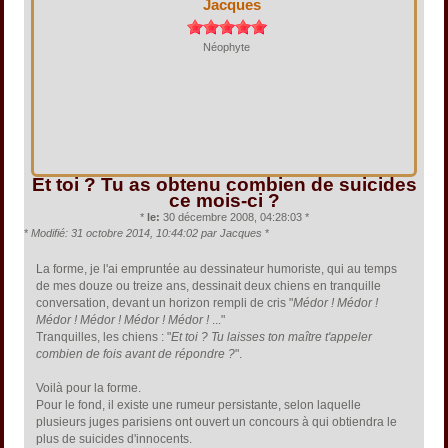
Jacques
Néophyte
Et toi ? Tu as obtenu combien de suicides
ce mois-ci ?
*
le:
30 décembre 2008, 04:28:03 *
*
Modifié: 31 octobre 2014, 10:44:02 par Jacques
*
La forme, je l'ai empruntée au dessinateur humoriste, qui au temps
de mes douze ou treize ans, dessinait deux chiens en tranquille
conversation, devant un horizon rempli de cris "
Médor ! Médor !
Médor ! Médor ! Médor ! Médor !
..."
Tranquilles, les chiens : "
Et toi ? Tu laisses ton maître t'appeler
combien de fois avant de répondre ?
".
Voilà pour la forme.
Pour le fond, il existe une rumeur persistante, selon laquelle
plusieurs juges parisiens ont ouvert un concours à qui obtiendra le
plus de suicides d'innocents.