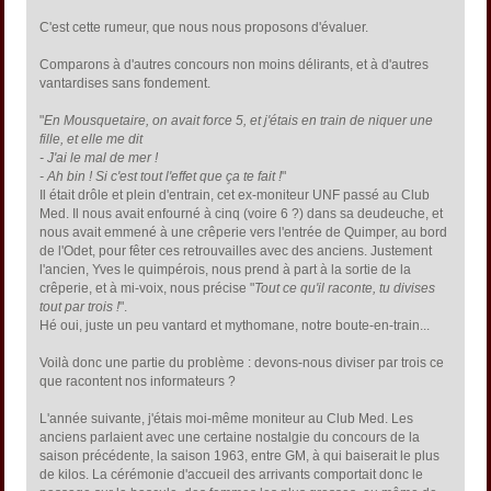
C'est cette rumeur, que nous nous proposons d'évaluer.
Comparons à d'autres concours non moins délirants, et à d'autres
vantardises sans fondement.
"
En Mousquetaire, on avait force 5, et j'étais en train de niquer une
fille, et elle me dit
- J'ai le mal de mer !
- Ah bin ! Si c'est tout l'effet que ça te fait !
"
Il était drôle et plein d'entrain, cet ex-moniteur UNF passé au Club
Med. Il nous avait enfourné à cinq (voire 6 ?) dans sa deudeuche, et
nous avait emmené à une crêperie vers l'entrée de Quimper, au bord
de l'Odet, pour fêter ces retrouvailles avec des anciens. Justement
l'ancien, Yves le quimpérois, nous prend à part à la sortie de la
crêperie, et à mi-voix, nous précise "
Tout ce qu'il raconte, tu divises
tout par trois !
".
Hé oui, juste un peu vantard et mythomane, notre boute-en-train...
Voilà donc une partie du problème : devons-nous diviser par trois ce
que racontent nos informateurs ?
L'année suivante, j'étais moi-même moniteur au Club Med. Les
anciens parlaient avec une certaine nostalgie du concours de la
saison précédente, la saison 1963, entre GM, à qui baiserait le plus
de kilos. La cérémonie d'accueil des arrivants comportait donc le