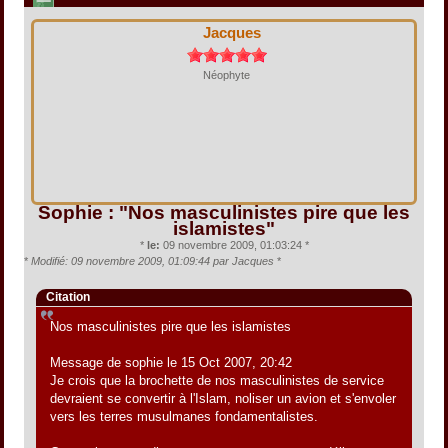
Jacques
Néophyte
Sophie : "Nos masculinistes pire que les
islamistes"
*
le:
09 novembre 2009, 01:03:24 *
*
Modifié: 09 novembre 2009, 01:09:44 par Jacques
*
Citation
Nos masculinistes pire que les islamistes
Message de sophie le 15 Oct 2007, 20:42
Je crois que la brochette de nos masculinistes de service
devraient se convertir à l'Islam, noliser un avion et s'envoler
vers les terres musulmanes fondamentalistes.