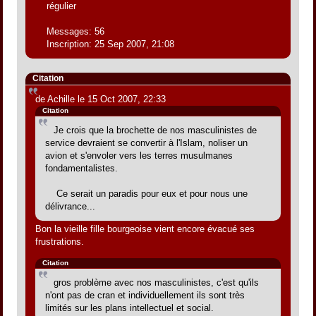
régulier
Messages: 56
Inscription: 25 Sep 2007, 21:08
Citation
de Achille le 15 Oct 2007, 22:33
Citation
Je crois que la brochette de nos masculinistes de
service devraient se convertir à l'Islam, noliser un
avion et s'envoler vers les terres musulmanes
fondamentalistes.
Ce serait un paradis pour eux et pour nous une
délivrance...
Bon la vieille fille bourgeoise vient encore évacué ses
frustrations.
Citation
gros problème avec nos masculinistes, c'est qu'ils
n'ont pas de cran et individuellement ils sont très
limités sur les plans intellectuel et social.