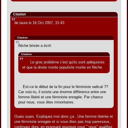
Citation
de laura le 16 Oct 2007, 15:43
Citation
flèche brisée a écrit:
Citation
Le gros problème c'est qu'ils sont adéquistes
et que la droite monte populiste monte en flèche.
Est-ce le début de la fin pour le féministe radical ??
Car vois-tu, il existe une énorme différence entre une
femme libéré et une féministe enragée. Par chance
pour nous, vous êtes minoritaires.
Ouais ouais. Expliquez-moi donc ça . Une femme libérée et
une féministe enragée et si vous êtes pas trop paresseux,
continuez donc en exposant pourquoi vous '' nous'' qualifiez