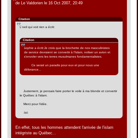
de Le Valdorien le 16 Oct 2007, 20:49
Citation
L'oeil qui voit rien a écrit:
Citation
sophie a écrit:Je crois que la brochette de nos masculinistes
de service devraient se convertir à l'Islam, noliser un avion et
s'envoler vers les terres musulmanes fondamentalistes.
Ce serait un paradis pour eux et pour nous une
délivrance...
Justement, je pensais faire porter le voile à ma blonde et convertir
le Québec à l'islam.
Merci pour l'idée.
:lol:
En effet, tous les hommes attendent l'arrivée de l'islam
intégriste au Québec...