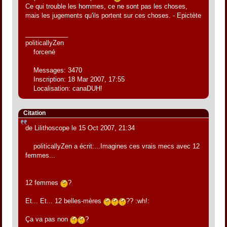
Ce qui trouble les hommes, ce ne sont pas les choses,
mais les jugements qu'ils portent sur ces choses. - Epictète
____________
politicallyZen
forcené
Messages: 3470
Inscription: 18 Mar 2007, 17:55
Localisation: canaDUH!
Citation
de Lilithoscope le 15 Oct 2007, 21:34
politicallyZen a écrit:...Imagines ces vrais mecs avec 12
femmes...
12 femmes
?
Et... Et... 12 belles-mères
?? :wh!:
Ça va pas non
?