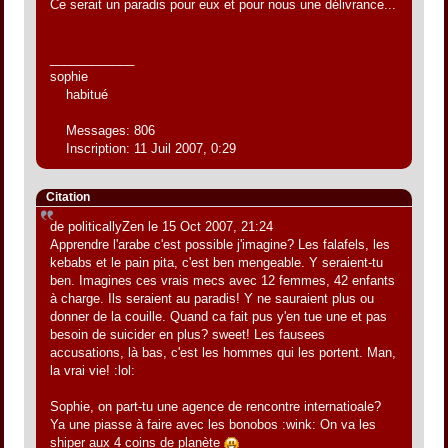
Ce serait un paradis pour eux et pour nous une délivrance...
____________
sophie
habitué
Messages: 806
Inscription: 11 Juil 2007, 0:29
Citation
de politicallyZen le 15 Oct 2007, 21:24
Apprendre l'arabe c'est possible j'imagine? Les falafels, les
kebabs et le pain pita, c'est ben mengeable. Y seraient-tu
ben. Imagines ces vrais mecs avec 12 femmes, 42 enfants
à charge. Ils seraient au paradis! Y ne sauraient plus ou
donner de la couille. Quand ca fait pus y'en tue une et pas
besoin de suicider en plus? sweet! Les fausees
accusations, là bas, c'est les hommes qui les portent. Man,
la vrai vie! :lol:
Sophie, on part-tu une agence de rencontre internatioale?
Ya une piasse à faire avec les bonobos :wink: On va les
shiper aux 4 coins de planète