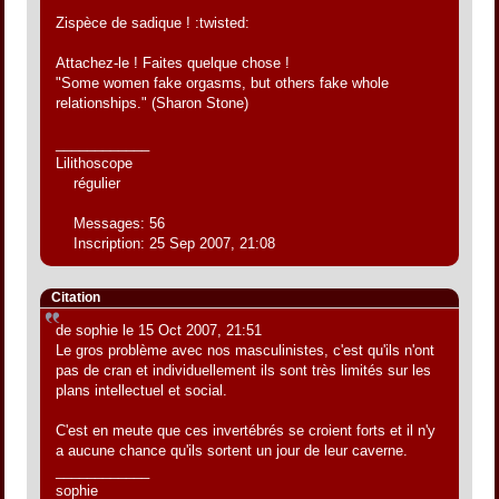
Zispèce de sadique ! :twisted:
Attachez-le ! Faites quelque chose !
"Some women fake orgasms, but others fake whole
relationships." (Sharon Stone)
____________
Lilithoscope
régulier
Messages: 56
Inscription: 25 Sep 2007, 21:08
Citation
de sophie le 15 Oct 2007, 21:51
Le gros problème avec nos masculinistes, c'est qu'ils n'ont
pas de cran et individuellement ils sont très limités sur les
plans intellectuel et social.
C'est en meute que ces invertébrés se croient forts et il n'y
a aucune chance qu'ils sortent un jour de leur caverne.
____________
sophie