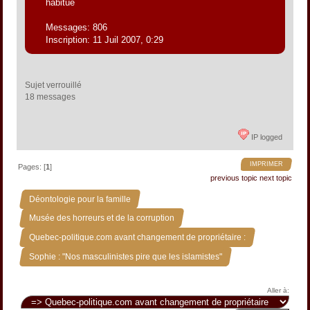
habitué
Messages: 806
Inscription: 11 Juil 2007, 0:29
Sujet verrouillé
18 messages 
IP logged
IMPRIMER
Pages: [
1
]
previous topic
next topic
»
Déontologie pour la famille
»
Musée des horreurs et de la corruption
»
Quebec-politique.com avant changement de propriétaire :
Sophie : "Nos masculinistes pire que les islamistes"
Aller à: