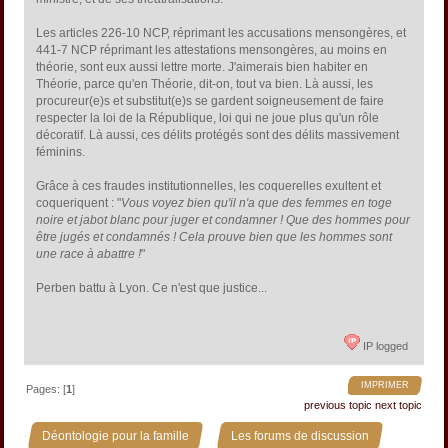
Les articles 226-10 NCP, réprimant les accusations mensongères, et
441-7 NCP réprimant les attestations mensongères, au moins en
théorie, sont eux aussi lettre morte. J'aimerais bien habiter en
Théorie, parce qu'en Théorie, dit-on, tout va bien. Là aussi, les
procureur(e)s et substitut(e)s se gardent soigneusement de faire
respecter la loi de la République, loi qui ne joue plus qu'un rôle
décoratif. Là aussi, ces délits protégés sont des délits massivement
féminins.
Grâce à ces fraudes institutionnelles, les coquerelles exultent et
coqueriquent : "
Vous voyez bien qu'il n'a que des femmes en toge
noire et jabot blanc pour juger et condamner ! Que des hommes pour
être jugés et condamnés ! Cela prouve bien que les hommes sont
une race à abattre !
"
Perben battu à Lyon. Ce n'est que justice...
IP logged
IMPRIMER
Pages: [
1
]
previous topic
next topic
»
»
Déontologie pour la famille
Les forums de discussion