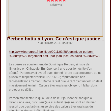
Néophyte
Perben battu à Lyon. Ce n'est que justice...
*
le:
28 mars 2011, 11:28:46 *
http://www.leprogres.fr/politique/2011/03/28/dominique-perben-
%28ump%29-largement-battu-par-jean-jacques-david-%28dvd%29
Les pères se souviennent de Dominique Perben, sinistre de
l'injustice en Chiraquie. En réponse à une question écrite d'un
député, Perben avait avoué avoir donné l'ordre aux procureurs de ne
plus faire respecter l'article 227-5 NCP, réprimant les non-
représentations d'enfant. Dame ! C'est que le rapt d'enfant est un délit
massivement féminin. Calculs électoralistes obligent, il fallait donc
protéger ce délit...
Perben manifestait là qu'au delà de leur jouissance sadique à
détenir nos vies, procureur(e)s et substitut(e)s ne sont en dernier
ressort que des larbins au service des calculs électoralistes du
ministre, et de ses théâtralisations.