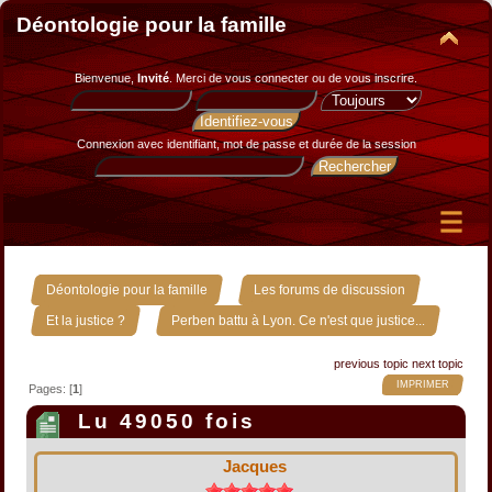
Déontologie pour la famille
Bienvenue,
Invité
. Merci de
vous connecter
ou de
vous inscrire
.
Connexion avec identifiant, mot de passe et durée de la session
»
»
Déontologie pour la famille
Les forums de discussion
»
Et la justice ?
Perben battu à Lyon. Ce n'est que justice...
previous topic
next topic
IMPRIMER
Pages: [
1
]
Lu 49050 fois
Jacques