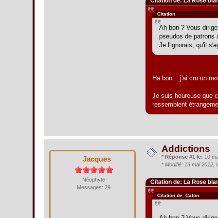
Citation de: La Rose bl
Citation
Ah bon ? Vous dirig
pseudos de patrons 
Je l'ignorais, qu'il s
Ha bon....j'ai cru un m
Je suis heureuse que c
ressemblent étrangement
Addictions
*
Réponse #1 le:
10 mai
Jacques
*
Modifié: 13 mai 2012,
Néophyte
Citation de: La Rose bl
Messages: 29
Citation de: Caton
Ah bon ? Vous dirig