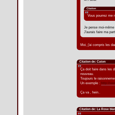
Citation
Vous pourrez me re
Je pense moi-même di
J'aurais faire ma part
Moi, j'ai compris les da
Citation de: Caton
Ça doit faire dans les 
nouveau.
Toujours le raisonneme
Un exemple :
http://w
Ça va , hein..
Citation de: La Rose bl