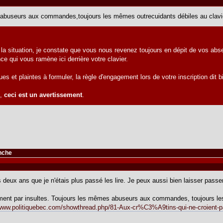
abuseurs aux commandes,toujours les mêmes outrecuidants débiles au clavie
 la situation, je constate que vous nous revenez toujours en dépit de vos abs
e qui vous ramène ici derrière votre clavier.
ues et plaintes à formuler, la règle d'engagement lors de votre inscription di
e,
ceci est un avertissement
.
anche
s deux ans que je n'étais plus passé les lire. Je peux aussi bien laisser passe
ment par insultes. Toujours les mêmes abuseurs aux commandes, toujours les
/www.politiquebec.com/showthread.php/81-Aux-cr%C3%A9tins-qui-ne-croient