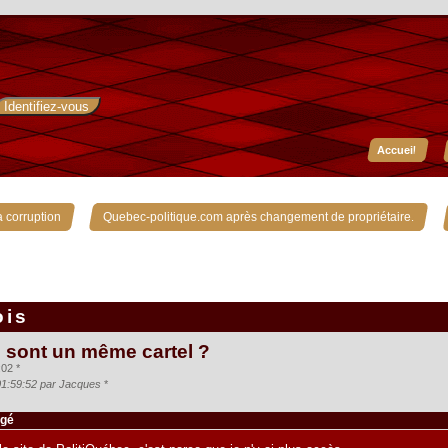
Accueil
»
»
 corruption
Quebec-politique.com après changement de propriétaire.
ois
s sont un même cartel ?
02 *
 01:59:52 par Jacques
*
agé