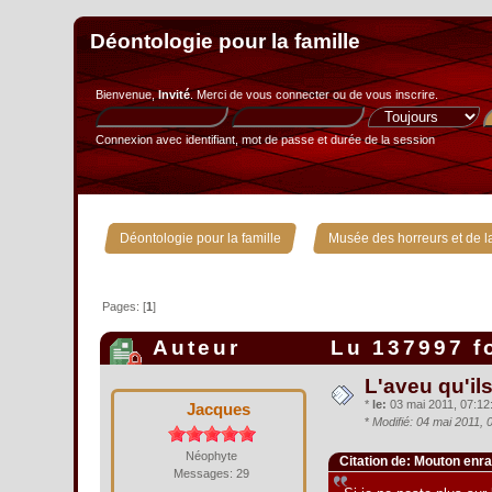
Déontologie pour la famille
Bienvenue,
Invité
. Merci de
vous connecter
ou de
vous inscrire
.
Connexion avec identifiant, mot de passe et durée de la session
»
Déontologie pour la famille
Musée des horreurs et de la
Pages: [
1
]
Auteur
Lu 137997 f
L'aveu qu'il
*
le:
03 mai 2011, 07:12:
Jacques
*
Modifié: 04 mai 2011,
Néophyte
Citation de: Mouton enr
Messages: 29