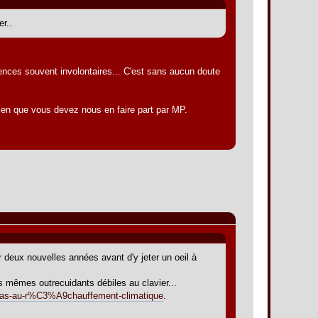
r..
ences souvent involontaires... C'est sans aucun doute
t bien que vous devez nous en faire part par MP.
r deux nouvelles années avant d'y jeter un oeil à
 mêmes outrecuidants débiles au clavier...
-pas-au-r%C3%A9chauffement-climatique
.