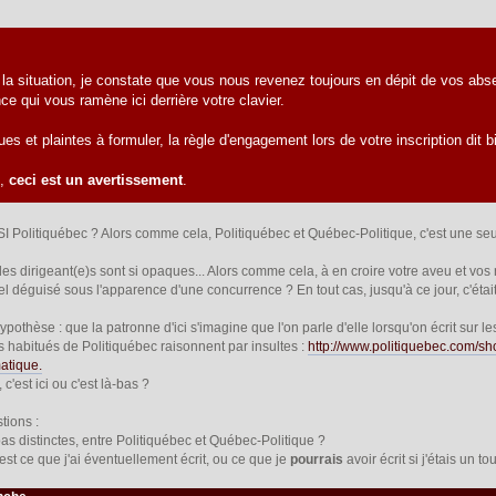
 la situation, je constate que vous nous revenez toujours en dépit de vos abs
e qui vous ramène ici derrière votre clavier.
ues et plaintes à formuler, la règle d'engagement lors de votre inscription di
e,
ceci est un avertissement
.
I Politiquébec ? Alors comme cela, Politiquébec et Québec-Politique, c'est une 
des dirigeant(e)s sont si opaques... Alors comme cela, à en croire votre aveu et v
el déguisé sous l'apparence d'une concurrence ? En tout cas, jusqu'à ce jour, c'étai
hypothèse : que la patronne d'ici s'imagine que l'on parle d'elle lorsqu'on écrit sur l
 les habitués de Politiquébec raisonnent par insultes :
http://www.politiquebec.com/s
atique.
 c'est ici ou c'est là-bas ?
tions :
pas distinctes, entre Politiquébec et Québec-Politique ?
est ce que j'ai éventuellement écrit, ou ce que je
pourrais
avoir écrit si j'étais un t