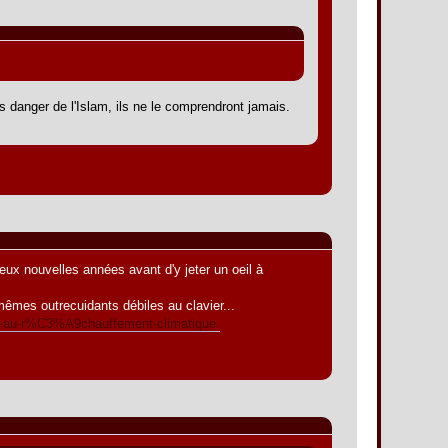
danger de l'Islam, ils ne le comprendront jamais.
deux nouvelles années avant d'y jeter un oeil à
êmes outrecuidants débiles au clavier...
as-au-r%C3%A9chauffement-climatique.