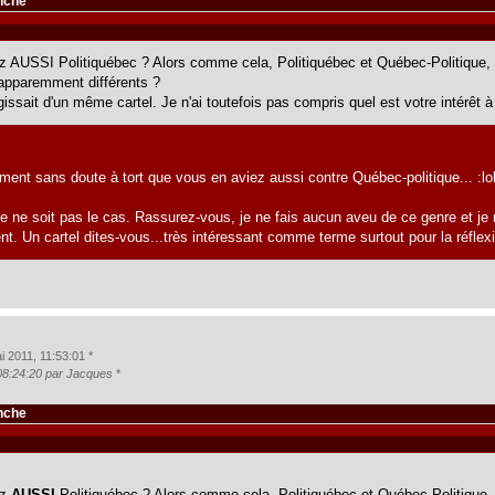
anche
ez AUSSI Politiquébec ? Alors comme cela, Politiquébec et Québec-Politique,
apparemment différents ?
'agissait d'un même cartel. Je n'ai toutefois pas compris quel est votre intérêt à
oment sans doute à tort que vous en aviez aussi contre Québec-politique... :lol
e ne soit pas le cas. Rassurez-vous, je ne fais aucun aveu de ce genre et je 
. Un cartel dites-vous...très intéressant comme terme surtout pour la réflexi
 2011, 11:53:01 *
 08:24:20 par Jacques
*
anche
ez
AUSSI
Politiquébec ? Alors comme cela, Politiquébec et Québec-Politique