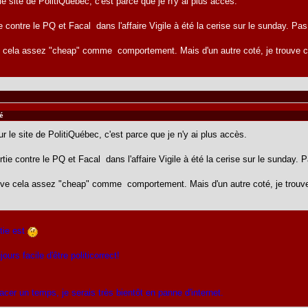
le site de PolitiQuébec, c'est parce que je n'y ai plus accès.
contre le PQ et Facal dans l'affaire Vigile à été la cerise sur le sunday. P
 cela assez "cheap" comme comportement. Mais d'un autre coté, je trouve co
gé
ur le site de PolitiQuébec, c'est parce que je n'y ai plus accès.
e contre le PQ et Facal dans l'affaire Vigile à été la cerise sur le sunday.
uve cela assez "cheap" comme comportement. Mais d'un autre coté, je trouve
rtie est
jours facile d'être politicorrect!
er un temps, je serais très bientôt en panne d'internet.