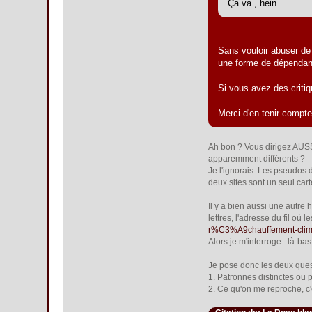
Ça va , hein...
Sans vouloir abuser de
une forme de dépendanc
Si vous avez des critiq
Merci d'en tenir compt
Ah bon ? Vous dirigez AUSS
apparemment différents ?
Je l'ignorais. Les pseudos 
deux sites sont un seul cart
Il y a bien aussi une autre 
lettres, l'adresse du fil où
r%C3%A9chauffement-clim
Alors je m'interroge : là-bas,
Je pose donc les deux ques
1. Patronnes distinctes ou 
2. Ce qu'on me reproche, c'