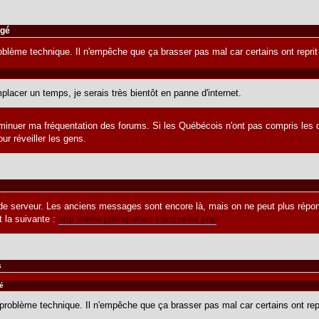
agé
oblème technique. Il n'empêche que ça brasser pas mal car certains ont repri
lacer un temps, je serais très bientôt en panne d'internet.
nuer ma fréquentation des forums. Si les Québécois n'ont pas compris les da
our réveiller les gens.
de serveur. Les anciens messages sont encore là, mais on ne peut plus répon
t la suivante :
http://www.politiquebec.com/index.php
s
gé
problème technique. Il n'empêche que ça brasser pas mal car certains ont rep