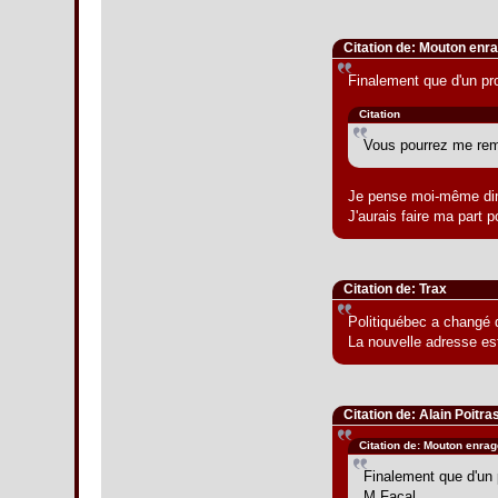
Citation de: Mouton enr
Finalement que d'un pr
Citation
Vous pourrez me remp
Je pense moi-même dimi
J'aurais faire ma part p
Citation de: Trax
Politiquébec a changé 
La nouvelle adresse es
Citation de: Alain Poitra
Citation de: Mouton enra
Finalement que d'un 
M.Facal.