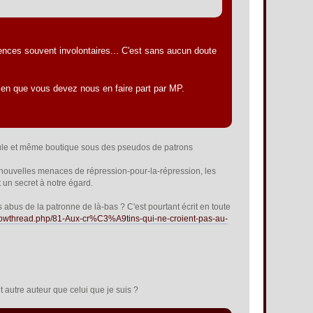
ences souvent involontaires... C'est sans aucun doute
t bien que vous devez nous en faire part par MP.
seule et même boutique sous des pseudos de patrons
os nouvelles menaces de répression-pour-la-répression, les
t un secret à notre égard.
es abus de la patronne de là-bas ? C'est pourtant écrit en toute
howthread.php/81-Aux-cr%C3%A9tins-qui-ne-croient-pas-au-
out autre auteur que celui que je suis ?