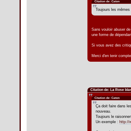
Citation de: Caton
Toujours les mêmes 
Sans vouloir abuser de
une forme de dépendanc
Si vous avez des critiq
Merci d'en tenir compt
Citation de: La Rose bl
Citation de: Caton
Ça doit faire dans le
nouveau.
Toujours le raisonne
Un exemple :
http:/