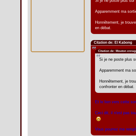
Si je ne poste plus sur 
Apparemment ma sortie 
Honnêtement, je trouve
en débat.
Citation de: El Kabong
Citation de: Mouton enra
Si je ne poste plus s
Apparemment ma sorti
Honnêtement, je tro
confronter en débat.
Et le lien vers cette so
Ceci dit, il n'est pas tou
Vous pourrez me remplac