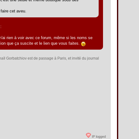
 faire cet aveu.
:
n'ai rien à voir avec ce forum, même si les noms se
on que ça suscite et le lien que vous faites.
khaïl Gorbatchiov est de passage à Paris, et invité du journal
IP logged