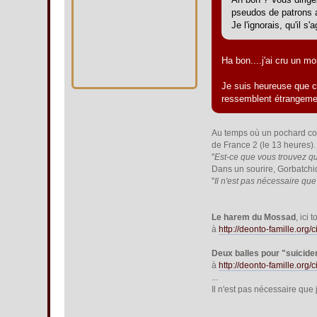
pseudos de patrons 
Je l'ignorais, qu'il s
Ha bon....j'ai cru un m
Je suis heureuse que c
ressemblent étrangement
Au temps où un pochard cor
de France 2 (le 13 heures).
"
Est-ce que vous trouvez qu
Dans un sourire, Gorbatchio
"
Il n'est pas nécessaire qu
Le harem du Mossad
, ici 
à
http://deonto-famille.org
Deux balles pour "suicide
à
http://deonto-famille.org
...
Il n'est pas nécessaire qu