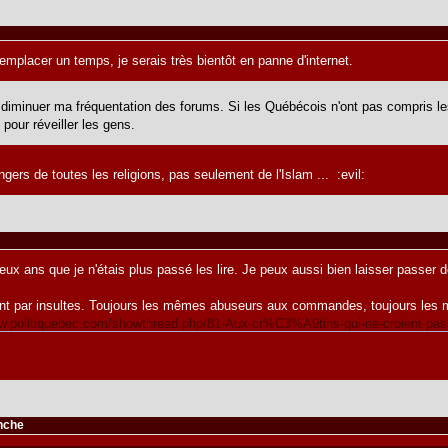
mplacer un temps, je serais très bientôt en panne d'internet.
minuer ma fréquentation des forums. Si les Québécois n'ont pas compris les 
 pour réveiller les gens.
ngers de toutes les religions, pas seulement de l'Islam ... :evil:
deux ans que je n'étais plus passé les lire. Je peux aussi bien laisser passer 
nt par insultes. Toujours les mêmes abuseurs aux commandes, toujours les m
ww.politiquebec.com/showthread.php/81-Aux-cr%C3%A9tins-qui-ne-croient-p
anche