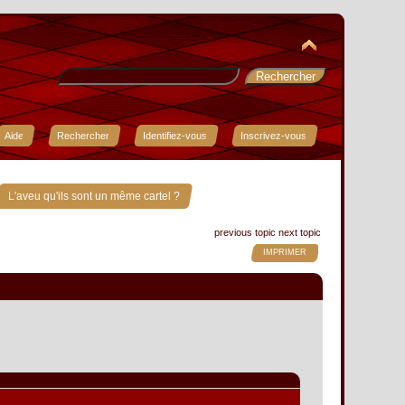
Aide
Rechercher
Identifiez-vous
Inscrivez-vous
L'aveu qu'ils sont un même cartel ?
previous topic
next topic
IMPRIMER