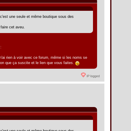
 c'est une seule et même boutique sous des
 faire cet aveu.
:
n'ai rien à voir avec ce forum, même si les noms se
on que ça suscite et le lien que vous faites.
IP logged
, c'est une seule et même boutique sous des