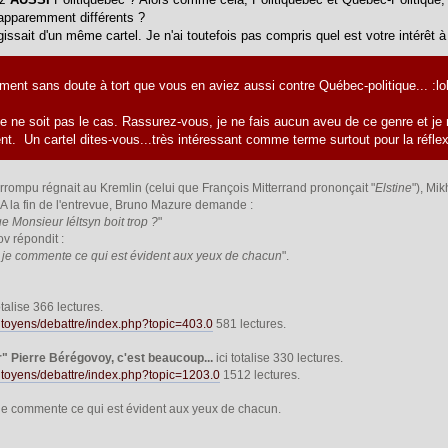
apparemment différents ?
'agissait d'un même cartel. Je n'ai toutefois pas compris quel est votre intérêt à
oment sans doute à tort que vous en aviez aussi contre Québec-politique... :lol
e ne soit pas le cas. Rassurez-vous, je ne fais aucun aveu de ce genre et je 
. Un cartel dites-vous...très intéressant comme terme surtout pour la réflexi
rompu régnait au Kremlin (celui que François Mitterrand prononçait "
Elstine
"), Mi
 A la fin de l'entrevue, Bruno Mazure demande :
e Monsieur Iéltsyn boit trop ?
"
v répondit :
e je commente ce qui est évident aux yeux de chacun
".
totalise 366 lectures.
/citoyens/debattre/index.php?topic=403.0
581 lectures.
r" Pierre Bérégovoy, c'est beaucoup...
ici totalise 330 lectures.
/citoyens/debattre/index.php?topic=1203.0
1512 lectures.
e je commente ce qui est évident aux yeux de chacun.