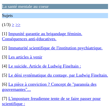
La santé mentale au coeur
Sujets
(1/3)
>
>>
[1]
Impunité garantie au brigandage féminin.
Conséquences anti-éducatives.
[2]
Immaturité scientifique de l'institution psychiatrique.
[3]
Les articles à venir
[4]
Le suicide. Article de Ludwig Fineltain :
[5]
Le déni systématique du contage, par Ludwig Fineltain.
[6]
La pièce à conviction ? Concept de "paranoïa des
gouvernantes"...
[7]
L'imposture freudienne tente de se faire passer pour
scientifique :