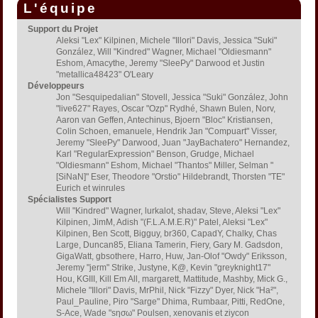
L'équipe
Support du Projet
Aleksi "Lex" Kilpinen, Michele "Illori" Davis, Jessica "Suki"
González, Will "Kindred" Wagner, Michael "Oldiesmann"
Eshom, Amacythe, Jeremy "SleePy" Darwood et Justin
"metallica48423" O'Leary
Développeurs
Jon "Sesquipedalian" Stovell, Jessica "Suki" González, John
"live627" Rayes, Oscar "Ozp" Rydhé, Shawn Bulen, Norv,
Aaron van Geffen, Antechinus, Bjoern "Bloc" Kristiansen,
Colin Schoen, emanuele, Hendrik Jan "Compuart" Visser,
Jeremy "SleePy" Darwood, Juan "JayBachatero" Hernandez,
Karl "RegularExpression" Benson, Grudge, Michael
"Oldiesmann" Eshom, Michael "Thantos" Miller, Selman "
[SiNaN]" Eser, Theodore "Orstio" Hildebrandt, Thorsten "TE"
Eurich et winrules
Spécialistes Support
Will "Kindred" Wagner, lurkalot, shadav, Steve, Aleksi "Lex"
Kilpinen, JimM, Adish "(F.L.A.M.E.R)" Patel, Aleksi "Lex"
Kilpinen, Ben Scott, Bigguy, br360, CapadY, Chalky, Chas
Large, Duncan85, Eliana Tamerin, Fiery, Gary M. Gadsdon,
GigaWatt, gbsothere, Harro, Huw, Jan-Olof "Owdy" Eriksson,
Jeremy "jerm" Strike, Justyne, K@, Kevin "greyknight17"
Hou, KGIII, Kill Em All, margarett, Mattitude, Mashby, Mick G.,
Michele "Illori" Davis, MrPhil, Nick "Fizzy" Dyer, Nick "Ha²",
Paul_Pauline, Piro "Sarge" Dhima, Rumbaar, Pitti, RedOne,
S-Ace, Wade "sησω" Poulsen, xenovanis et ziycon