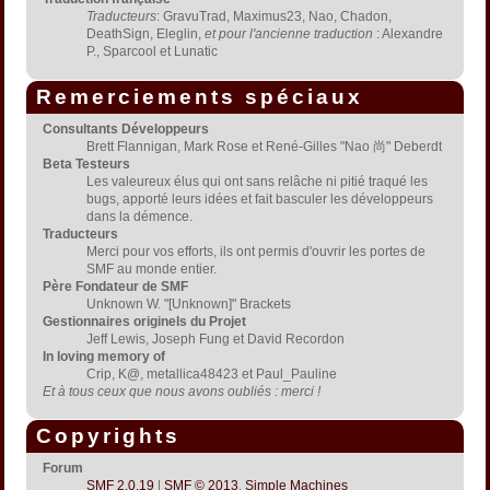
Traducteurs
: GravuTrad, Maximus23, Nao, Chadon,
DeathSign, Eleglin,
et pour l'ancienne traduction
: Alexandre
P., Sparcool et Lunatic
Remerciements spéciaux
Consultants Développeurs
Brett Flannigan, Mark Rose et René-Gilles "Nao 尚" Deberdt
Beta Testeurs
Les valeureux élus qui ont sans relâche ni pitié traqué les
bugs, apporté leurs idées et fait basculer les développeurs
dans la démence.
Traducteurs
Merci pour vos efforts, ils ont permis d'ouvrir les portes de
SMF au monde entier.
Père Fondateur de SMF
Unknown W. "[Unknown]" Brackets
Gestionnaires originels du Projet
Jeff Lewis, Joseph Fung et David Recordon
In loving memory of
Crip, K@, metallica48423 et Paul_Pauline
Et à tous ceux que nous avons oubliés : merci !
Copyrights
Forum
SMF 2.0.19
|
SMF © 2013
,
Simple Machines