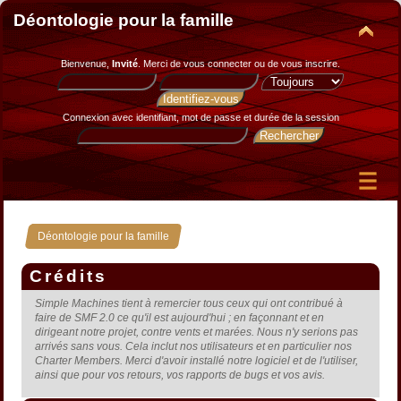
Déontologie pour la famille
Bienvenue,
Invité
. Merci de
vous connecter
ou de
vous inscrire
.
Connexion avec identifiant, mot de passe et durée de la session
Déontologie pour la famille
Crédits
Simple Machines tient à remercier tous ceux qui ont contribué à
faire de SMF 2.0 ce qu'il est aujourd'hui ; en façonnant et en
dirigeant notre projet, contre vents et marées. Nous n'y serions pas
arrivés sans vous. Cela inclut nos utilisateurs et en particulier nos
Charter Members. Merci d'avoir installé notre logiciel et de l'utiliser,
ainsi que pour vos retours, vos rapports de bugs et vos avis.