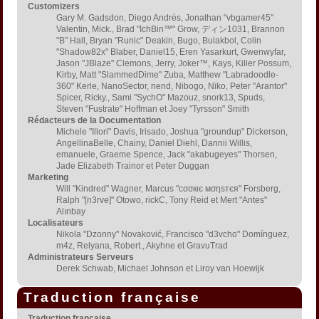
Customizers
Gary M. Gadsdon, Diego Andrés, Jonathan "vbgamer45"
Valentin, Mick., Brad "IchBin™" Grow, ディン1031, Brannon
"B" Hall, Bryan "Runic" Deakin, Bugo, Bulakbol, Colin
"Shadow82x" Blaber, Daniel15, Eren Yasarkurt, Gwenwyfar,
Jason "JBlaze" Clemons, Jerry, Joker™, Kays, Killer Possum,
Kirby, Matt "SlammedDime" Zuba, Matthew "Labradoodle-
360" Kerle, NanoSector, nend, Nibogo, Niko, Peter "Arantor"
Spicer, Ricky., Sami "SychO" Mazouz, snork13, Spuds,
Steven "Fustrate" Hoffman et Joey "Tyrsson" Smith
Rédacteurs de la Documentation
Michele "Illori" Davis, Irisado, Joshua "groundup" Dickerson,
AngellinaBelle, Chainy, Daniel Diehl, Dannii Willis,
emanuele, Graeme Spence, Jack "akabugeyes" Thorsen,
Jade Elizabeth Trainor et Peter Duggan
Marketing
Will "Kindred" Wagner, Marcus "cσσкιє мσηѕтєя" Forsberg,
Ralph "[n3rve]" Otowo, rickC, Tony Reid et Mert "Antes"
Alınbay
Localisateurs
Nikola "Dzonny" Novaković, Francisco "d3vcho" Domínguez,
m4z, Relyana, Robert., Akyhne et GravuTrad
Administrateurs Serveurs
Derek Schwab, Michael Johnson et Liroy van Hoewijk
Traduction française
Traduction française