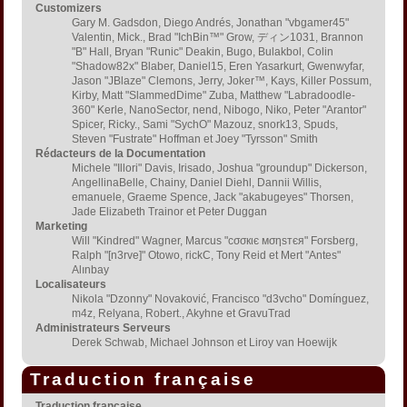
Customizers
Gary M. Gadsdon, Diego Andrés, Jonathan "vbgamer45"
Valentin, Mick., Brad "IchBin™" Grow, ディン1031, Brannon
"B" Hall, Bryan "Runic" Deakin, Bugo, Bulakbol, Colin
"Shadow82x" Blaber, Daniel15, Eren Yasarkurt, Gwenwyfar,
Jason "JBlaze" Clemons, Jerry, Joker™, Kays, Killer Possum,
Kirby, Matt "SlammedDime" Zuba, Matthew "Labradoodle-
360" Kerle, NanoSector, nend, Nibogo, Niko, Peter "Arantor"
Spicer, Ricky., Sami "SychO" Mazouz, snork13, Spuds,
Steven "Fustrate" Hoffman et Joey "Tyrsson" Smith
Rédacteurs de la Documentation
Michele "Illori" Davis, Irisado, Joshua "groundup" Dickerson,
AngellinaBelle, Chainy, Daniel Diehl, Dannii Willis,
emanuele, Graeme Spence, Jack "akabugeyes" Thorsen,
Jade Elizabeth Trainor et Peter Duggan
Marketing
Will "Kindred" Wagner, Marcus "cσσкιє мσηѕтєя" Forsberg,
Ralph "[n3rve]" Otowo, rickC, Tony Reid et Mert "Antes"
Alınbay
Localisateurs
Nikola "Dzonny" Novaković, Francisco "d3vcho" Domínguez,
m4z, Relyana, Robert., Akyhne et GravuTrad
Administrateurs Serveurs
Derek Schwab, Michael Johnson et Liroy van Hoewijk
Traduction française
Traduction française