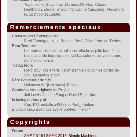
Traducteurs
: GravuTrad, Maximus23, Nao, Chadon,
DeathSign, Eleglin,
et pour l'ancienne traduction
: Alexandre
P., Sparcool et Lunatic
Remerciements spéciaux
Consultants Développeurs
Brett Flannigan, Mark Rose et René-Gilles "Nao 尚" Deberdt
Beta Testeurs
Les valeureux élus qui ont sans relâche ni pitié traqué les
bugs, apporté leurs idées et fait basculer les développeurs
dans la démence.
Traducteurs
Merci pour vos efforts, ils ont permis d'ouvrir les portes de
SMF au monde entier.
Père Fondateur de SMF
Unknown W. "[Unknown]" Brackets
Gestionnaires originels du Projet
Jeff Lewis, Joseph Fung et David Recordon
In loving memory of
Crip, K@, metallica48423 et Paul_Pauline
Et à tous ceux que nous avons oubliés : merci !
Copyrights
Forum
SMF 2.0.19
|
SMF © 2013
,
Simple Machines