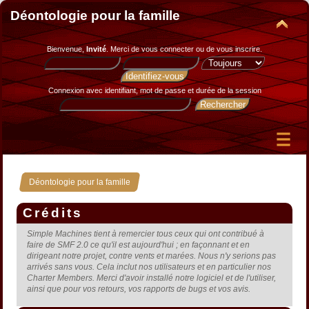
Déontologie pour la famille
Bienvenue,
Invité
. Merci de
vous connecter
ou de
vous inscrire
.
Connexion avec identifiant, mot de passe et durée de la session
Déontologie pour la famille
Crédits
Simple Machines tient à remercier tous ceux qui ont contribué à
faire de SMF 2.0 ce qu'il est aujourd'hui ; en façonnant et en
dirigeant notre projet, contre vents et marées. Nous n'y serions pas
arrivés sans vous. Cela inclut nos utilisateurs et en particulier nos
Charter Members. Merci d'avoir installé notre logiciel et de l'utiliser,
ainsi que pour vos retours, vos rapports de bugs et vos avis.