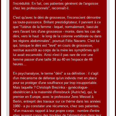
l'incrédulité. En fait, ces patientes génèrent de l'angoisse
chez les professionnels", reconnaît-il.
C'est qu'avec le déni de grossesse, l'inconscient démontre
sa toute-puissance. Brillant prestidigitateur, il parvient à ce
que "l'utérus de la femme - lequel, normalement, bascule
vers l'avant lors d'une grossesse - monte, dans les cas de
déni, vers le haut : le long de la colonne vertébrale ou dans
les régions abdominales", poursuit Félix Navarro. C'est lui
qui, lorsque le déni est "levé" en cours de grossesse,
restitue aussitôt au corps de la mère les symptômes qu'il
lui avait escamotés. Ainsi n'est-il pas rare de voir une
femme passer d'une taille 38 au 40 en l'espace de 48
heures...
En psychanalyse, le terme "déni" a sa définition : il s'agit
d'un mécanisme de défense qu'un individu met en place
pour se protéger d'une souffrance par trop insupportable.
Mais laquelle ? Christoph Brezinka - gynécologue-
obstétricien à la maternité d'Innsbruck (Autriche), qui, le
premier en Europe, avec le professeur Jens Wessel à
Berlin, entreprit des travaux sur ce thème dans les années
1980 - a pu constater une récurrence, chez ses patientes,
"d'un mauvais rapport à leur propre corps : nombre d'entre
elles avaient connu des troubles de l'alimentation dans leur