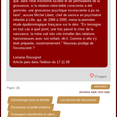
que, dans l'état d'extrême lucidité et de perméabilité de la
grossesse, si la relation mère-bébé consciente a été
gommée, une grossesse psychique inconsciente a pu se
faire", assure Michel Libert, chef de service en psychiatrie
infantile à Lille, qui, de 1994 à 2000, mena la première
étude épidémiologique française sur le déni. "En témoigne
en tout cas à quel point, une fois passé le choc de la
naissance, la mère sait très vite installer des relations
harmonieuses avec son enfant, dit-il. Comme si elle s'y
était préparée, souterrainement." Nouveau prodige de
l'inconscient ?
Lorraine Rossignol
Article paru dans l'édition du 17.11.09
IP logged
IMPRIMER
Pages: [
1
]
previous topic
next topic
»
»
Déontologie pour la famille
Les forums de discussion
»
Grossesse et petite enfance
Passagers clandestins in utero...