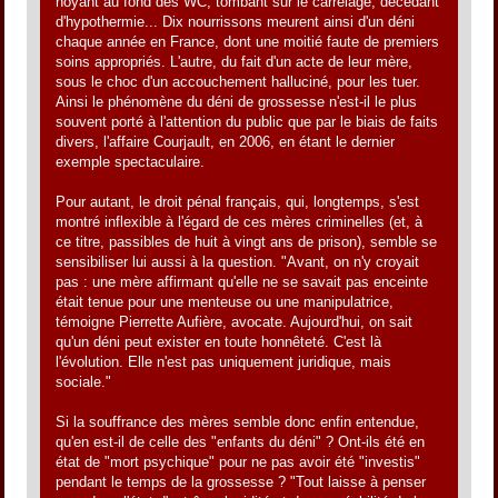
noyant au fond des WC, tombant sur le carrelage, décédant
d'hypothermie... Dix nourrissons meurent ainsi d'un déni
chaque année en France, dont une moitié faute de premiers
soins appropriés. L'autre, du fait d'un acte de leur mère,
sous le choc d'un accouchement halluciné, pour les tuer.
Ainsi le phénomène du déni de grossesse n'est-il le plus
souvent porté à l'attention du public que par le biais de faits
divers, l'affaire Courjault, en 2006, en étant le dernier
exemple spectaculaire.
Pour autant, le droit pénal français, qui, longtemps, s'est
montré inflexible à l'égard de ces mères criminelles (et, à
ce titre, passibles de huit à vingt ans de prison), semble se
sensibiliser lui aussi à la question. "Avant, on n'y croyait
pas : une mère affirmant qu'elle ne se savait pas enceinte
était tenue pour une menteuse ou une manipulatrice,
témoigne Pierrette Aufière, avocate. Aujourd'hui, on sait
qu'un déni peut exister en toute honnêteté. C'est là
l'évolution. Elle n'est pas uniquement juridique, mais
sociale."
Si la souffrance des mères semble donc enfin entendue,
qu'en est-il de celle des "enfants du déni" ? Ont-ils été en
état de "mort psychique" pour ne pas avoir été "investis"
pendant le temps de la grossesse ? "Tout laisse à penser