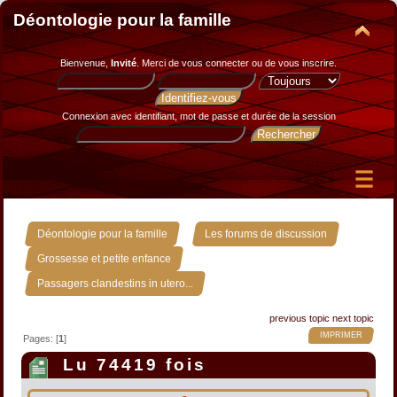
Déontologie pour la famille
Bienvenue,
Invité
. Merci de
vous connecter
ou de
vous inscrire
.
Connexion avec identifiant, mot de passe et durée de la session
»
»
Déontologie pour la famille
Les forums de discussion
»
Grossesse et petite enfance
Passagers clandestins in utero...
previous topic
next topic
IMPRIMER
Pages: [
1
]
Lu 74419 fois