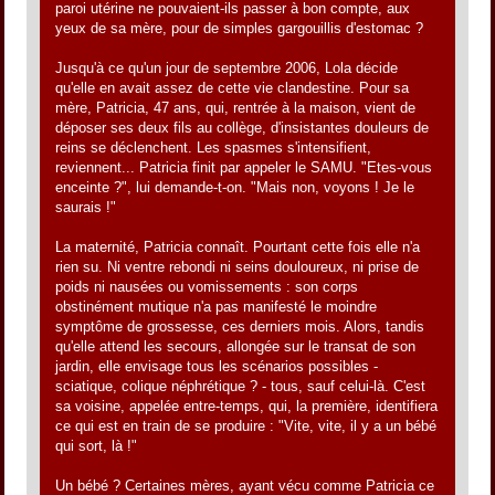
paroi utérine ne pouvaient-ils passer à bon compte, aux
yeux de sa mère, pour de simples gargouillis d'estomac ?
Jusqu'à ce qu'un jour de septembre 2006, Lola décide
qu'elle en avait assez de cette vie clandestine. Pour sa
mère, Patricia, 47 ans, qui, rentrée à la maison, vient de
déposer ses deux fils au collège, d'insistantes douleurs de
reins se déclenchent. Les spasmes s'intensifient,
reviennent... Patricia finit par appeler le SAMU. "Etes-vous
enceinte ?", lui demande-t-on. "Mais non, voyons ! Je le
saurais !"
La maternité, Patricia connaît. Pourtant cette fois elle n'a
rien su. Ni ventre rebondi ni seins douloureux, ni prise de
poids ni nausées ou vomissements : son corps
obstinément mutique n'a pas manifesté le moindre
symptôme de grossesse, ces derniers mois. Alors, tandis
qu'elle attend les secours, allongée sur le transat de son
jardin, elle envisage tous les scénarios possibles -
sciatique, colique néphrétique ? - tous, sauf celui-là. C'est
sa voisine, appelée entre-temps, qui, la première, identifiera
ce qui est en train de se produire : "Vite, vite, il y a un bébé
qui sort, là !"
Un bébé ? Certaines mères, ayant vécu comme Patricia ce