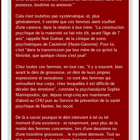
jeunesse, boulimie ou anorexie."
Cela n'est toutefois pas systématique, et, plus
généralement, il semble que ces femmes aient souffert
d'une carence, dans la relation à leur mère. "La construction
psychique de la maternité se fait très tôt, avant l'âge de 7
ans", rappelle Noé Guétari, de la clinique de soins
psychiatriques de Castelviel (Haute-Garonne). Pour lui,
c'est "dans la transmission par leur mère de ce qu'est la
féminité, que quelque chose s'est joué".
Chez toutes ces femmes, en tout cas, "il y a souvent, bien
avant le déni de grossesse, un déni de leurs propres
expressions et sensations : ce sont des femmes qui
verrouillent leur corps, chez lesquelles il est difficile de
déceler des émotions", constate la psychanalyste Sophie
Marinopoulos, qui, depuis vingt-cinq ans maintenant,
d'abord au CHU puis au Service de prévention de la santé
psychique de Nantes, les reçoit.
De là à savoir pourquoi le déni intervient à tel ou tel
moment d'une existence - et notamment, pour plus de la
moitié des femmes concernées, lors d'une deuxième ou
d'une troisième grossesse... le mystère demeure. Tout au
plus suppose-t-on que certains facteurs circonstanciés