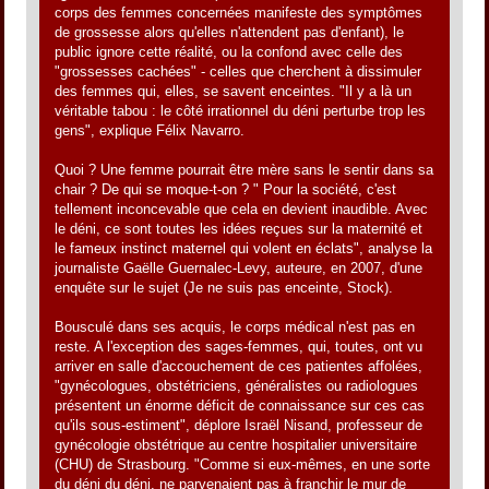
corps des femmes concernées manifeste des symptômes
de grossesse alors qu'elles n'attendent pas d'enfant), le
public ignore cette réalité, ou la confond avec celle des
"grossesses cachées" - celles que cherchent à dissimuler
des femmes qui, elles, se savent enceintes. "Il y a là un
véritable tabou : le côté irrationnel du déni perturbe trop les
gens", explique Félix Navarro.
Quoi ? Une femme pourrait être mère sans le sentir dans sa
chair ? De qui se moque-t-on ? " Pour la société, c'est
tellement inconcevable que cela en devient inaudible. Avec
le déni, ce sont toutes les idées reçues sur la maternité et
le fameux instinct maternel qui volent en éclats", analyse la
journaliste Gaëlle Guernalec-Levy, auteure, en 2007, d'une
enquête sur le sujet (Je ne suis pas enceinte, Stock).
Bousculé dans ses acquis, le corps médical n'est pas en
reste. A l'exception des sages-femmes, qui, toutes, ont vu
arriver en salle d'accouchement de ces patientes affolées,
"gynécologues, obstétriciens, généralistes ou radiologues
présentent un énorme déficit de connaissance sur ces cas
qu'ils sous-estiment", déplore Israël Nisand, professeur de
gynécologie obstétrique au centre hospitalier universitaire
(CHU) de Strasbourg. "Comme si eux-mêmes, en une sorte
du déni du déni, ne parvenaient pas à franchir le mur de