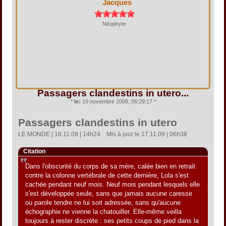
Jacques
Néophyte
Passagers clandestins in utero...
*
le:
19 novembre 2009, 06:29:17 *
Passagers clandestins in utero
LE MONDE | 16.11.09 | 14h24  Mis à jour le 17.11.09 | 06h38
Citation
Dans l'obscurité du corps de sa mère, calée bien en retrait
contre la colonne vertébrale de cette dernière, Lola s'est
cachée pendant neuf mois. Neuf mois pendant lesquels elle
s'est développée seule, sans que jamais aucune caresse
ou parole tendre ne lui soit adressée, sans qu'aucune
échographie ne vienne la chatouiller. Elle-même veilla
toujours à rester discrète : ses petits coups de pied dans la