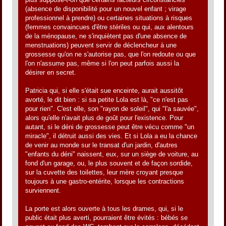
(absence de disponibilité pour un nouvel enfant ; virage
professionnel à prendre) ou certaines situations à risques
(femmes convaincues d'être stériles ou qui, aux alentours
de la ménopause, ne s'inquiètent pas d'une absence de
menstruations) peuvent servir de déclencheur à une
grossesse qu'on ne s'autorise pas, que l'on redoute ou que
l'on n'assume pas, même si l'on peut parfois aussi la
désirer en secret.
Patricia qui, si elle s'était sue enceinte, aurait aussitôt
avorté, le dit bien : si sa petite Lola est là, "ce n'est pas
pour rien". C'est elle, son "rayon de soleil", qui "l'a sauvée",
alors qu'elle n'avait plus de goût pour l'existence. Pour
autant, si le déni de grossesse peut être vécu comme "un
miracle", il détruit aussi des vies. Et si Lola a eu la chance
de venir au monde sur le transat d'un jardin, d'autres
"enfants du déni" naissent, eux, sur un siège de voiture, au
fond d'un garage, ou, le plus souvent et de façon sordide,
sur la cuvette des toilettes, leur mère croyant presque
toujours à une gastro-entérite, lorsque les contractions
surviennent.
La porte est alors ouverte à tous les drames, qui, si le
public était plus averti, pourraient être évités : bébés se