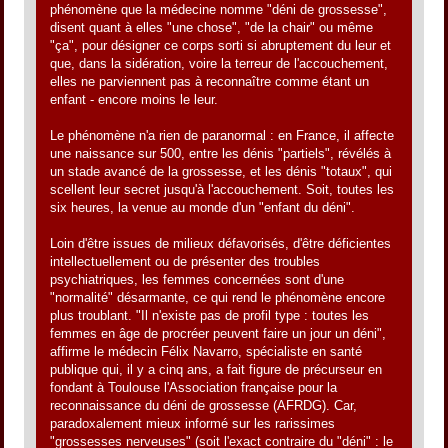
phénomène que la médecine nomme "déni de grossesse",
disent quant à elles "une chose", "de la chair" ou même
"ça", pour désigner ce corps sorti si abruptement du leur et
que, dans la sidération, voire la terreur de l'accouchement,
elles ne parviennent pas à reconnaître comme étant un
enfant - encore moins le leur.
Le phénomène n'a rien de paranormal : en France, il affecte
une naissance sur 500, entre les dénis "partiels", révélés à
un stade avancé de la grossesse, et les dénis "totaux", qui
scellent leur secret jusqu'à l'accouchement. Soit, toutes les
six heures, la venue au monde d'un "enfant du déni".
Loin d'être issues de milieux défavorisés, d'être déficientes
intellectuellement ou de présenter des troubles
psychiatriques, les femmes concernées sont d'une
"normalité" désarmante, ce qui rend le phénomène encore
plus troublant. "Il n'existe pas de profil type : toutes les
femmes en âge de procréer peuvent faire un jour un déni",
affirme le médecin Félix Navarro, spécialiste en santé
publique qui, il y a cinq ans, a fait figure de précurseur en
fondant à Toulouse l'Association française pour la
reconnaissance du déni de grossesse (AFRDG). Car,
paradoxalement mieux informé sur les rarissimes
"grossesses nerveuses" (soit l'exact contraire du "déni" : le