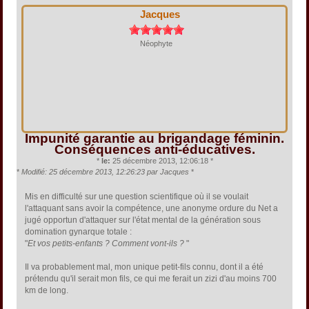
Jacques
Néophyte
Impunité garantie au brigandage féminin.
Conséquences anti-éducatives.
*
le:
25 décembre 2013, 12:06:18 *
*
Modifié: 25 décembre 2013, 12:26:23 par Jacques
*
Mis en difficulté sur une question scientifique où il se voulait
l'attaquant sans avoir la compétence, une anonyme ordure du Net a
jugé opportun d'attaquer sur l'état mental de la génération sous
domination gynarque totale :
"
Et vos petits-enfants ? Comment vont-ils ?
"
Il va probablement mal, mon unique petit-fils connu, dont il a été
prétendu qu'il serait mon fils, ce qui me ferait un zizi d'au moins 700
km de long.