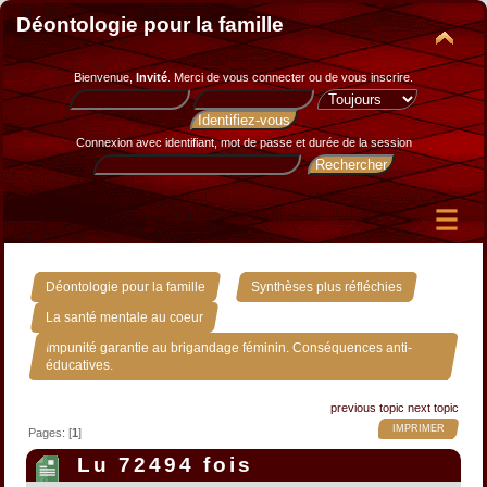
Déontologie pour la famille
Bienvenue,
Invité
. Merci de
vous connecter
ou de
vous inscrire
.
Connexion avec identifiant, mot de passe et durée de la session
»
»
Déontologie pour la famille
Synthèses plus réfléchies
»
La santé mentale au coeur
Impunité garantie au brigandage féminin. Conséquences anti-
éducatives.
previous topic
next topic
IMPRIMER
Pages: [
1
]
Lu 72494 fois