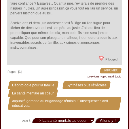
faire confiance ? Essayez... Quant à moi, j'éviterais de prendre des
risques inutiles. Un agressif passif, ça vous fout en l'air un service, un
pervers histrionique aussi...
A seize ans et demi, un adolescent est à l'âge où l'on fugue pour
tâcher de découvrir qui est son père au juste. J'ai tout lieu de
pronostiquer que même de cela, mon petit-fils n'en sera jamais
capable. Que pour son plus grand malheur, il demeurera soumis aux
inavouables secrets de famille, aux crimes et mensonges
institutionnalisés.
IP logged
IMPRIMER
Pages: [
1
]
previous topic
next topic
»
»
Déontologie pour la famille
Synthèses plus réfléchies
»
La santé mentale au coeur
Impunité garantie au brigandage féminin. Conséquences anti-
éducatives.
Aller à: