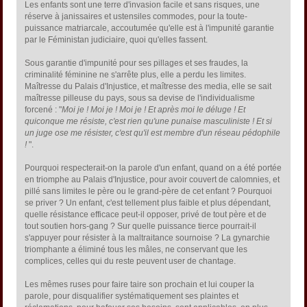
Les enfants sont une terre d'invasion facile et sans risques, une
réserve à janissaires et ustensiles commodes, pour la toute-
puissance matriarcale, accoutumée qu'elle est à l'impunité garantie
par le Féministan judiciaire, quoi qu'elles fassent.
Sous garantie d'impunité pour ses pillages et ses fraudes, la
criminalité féminine ne s'arrête plus, elle a perdu les limites.
Maîtresse du Palais d'Injustice, et maîtresse des media, elle se sait
maîtresse pilleuse du pays, sous sa devise de l'individualisme
forcené : "
Moi je ! Moi je ! Moi je ! Et après moi le déluge ! Et
quiconque me résiste, c'est rien qu'une punaise masculiniste ! Et si
un juge ose me résister, c'est qu'il est membre d'un réseau pédophile
!
".
Pourquoi respecterait-on la parole d'un enfant, quand on a été portée
en triomphe au Palais d'Injustice, pour avoir couvert de calomnies, et
pillé sans limites le père ou le grand-père de cet enfant ? Pourquoi
se priver ? Un enfant, c'est tellement plus faible et plus dépendant,
quelle résistance efficace peut-il opposer, privé de tout père et de
tout soutien hors-gang ? Sur quelle puissance tierce pourrait-il
s'appuyer pour résister à la maltraitance sournoise ? La gynarchie
triomphante a éliminé tous les mâles, ne conservant que les
complices, celles qui du reste peuvent user de chantage.
Les mêmes ruses pour faire taire son prochain et lui couper la
parole, pour disqualifier systématiquement ses plaintes et