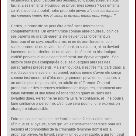
réclamations, pour bafouer ses besoins, sont applicables, en plus
facile, à ses enfants. Pourquoi se priver, mes soeurs ? Les enfants,
ce n'est que du cheptel, notre propriété privée à "
nous les femmes
qui sommes toutes des victimes et devons toutes nous venger !
".
Certes, le pronostic ne peut être affiné sans informations
complémentaires. Un enfant utilisé comme aide-bourreau d'un de
ses parents ou grands-parents, ne devient pas forcément un
bourreau et un psychopathe à vie, ni ne devient forcément un
schizophrène, ni ne devient forcément un suicidaire, ni ne devient
forcément un borderline, ni ne devient forcément un histrionique,
variété pervers, ni ne devient forcément une épave droguée. Son
histoire sera plus compliquée que les quelques phrases des
paragraphes précédents. Mais en tout cas, il est très mal parti dans la
vie, d'avoir été élevé en instrument, parfois même d'avoir été conçu
comme instrument, et d'être énergiquement privé de tout recours à
un adulte plus responsable, un adulte de référence. On peut
pronostiquer des carences relationnelles majeures, notamment une
totale infirmité et une totale désorientation quant au sens des
loyautés dues. Personne ne pourra lui faire confiance, et il ne pourra
faire confiance à personne. L'éthique sera pour lui une expression
étrangère intraduisible.
Faire un couple stable et une famille stable ? Impossible sans
l'éthique et la loyauté, alors qu'il en est totalement carencé pour les
besoins et commodités de la criminalité féminine dont il est la
propriété privée. Au travail, sera-t-il un équipier stable, à qui l'on peut