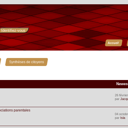
Accueil
»
Synthèses de citoyens
Newes
26 févrie
par
Jacq
ociations parentales
04 octobr
par
Isla