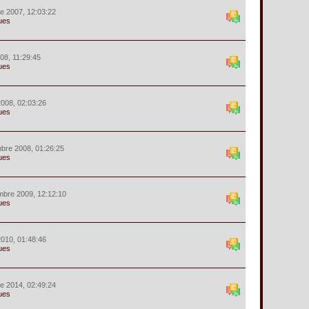
e 2007, 12:03:22
ues
008, 11:29:45
ues
 2008, 02:03:26
ues
bre 2008, 01:26:25
ues
mbre 2009, 12:12:10
ues
 2010, 01:48:46
ues
e 2014, 02:49:24
ues