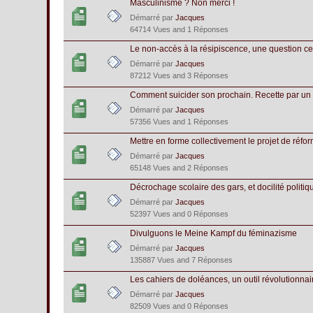
Masculinisme ? Non merci !
Démarré par
Jacques
64714 Vues and 1 Réponses
Le non-accès à la résipiscence, une question ce
Démarré par
Jacques
87212 Vues and 3 Réponses
Comment suicider son prochain. Recette par un
Démarré par
Jacques
57356 Vues and 1 Réponses
Mettre en forme collectivement le projet de réfo
Démarré par
Jacques
65148 Vues and 2 Réponses
Décrochage scolaire des gars, et docilité politi
Démarré par
Jacques
52397 Vues and 0 Réponses
Divulguons le Meine Kampf du féminazisme
Démarré par
Jacques
135887 Vues and 7 Réponses
Les cahiers de doléances, un outil révolutionnai
Démarré par
Jacques
82509 Vues and 0 Réponses