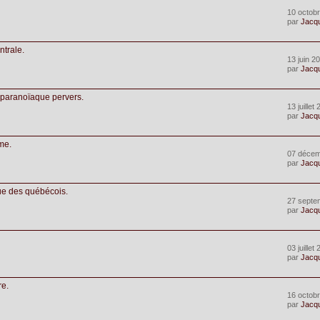
10 octobr
par
Jacq
ntrale.
13 juin 2
par
Jacq
 paranoïaque pervers.
13 juillet
par
Jacq
rme.
07 décem
par
Jacq
que des québécois.
27 septe
par
Jacq
03 juillet
par
Jacq
re.
16 octobr
par
Jacq