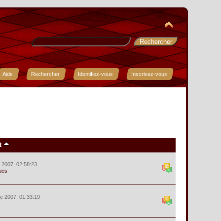
Aide
Rechercher
Identifiez-vous
Inscrivez-vous
t
r 2007, 02:58:23
ues
e 2007, 01:33:19