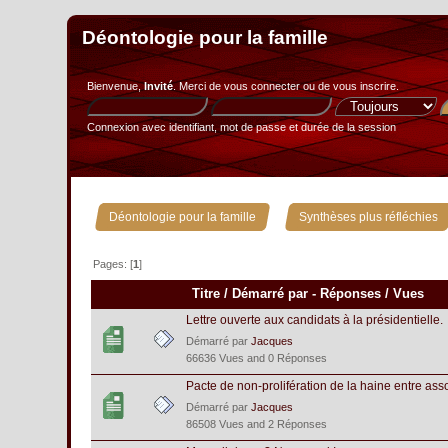
Déontologie pour la famille
Bienvenue,
Invité
. Merci de
vous connecter
ou de
vous inscrire
.
Connexion avec identifiant, mot de passe et durée de la session
»
Déontologie pour la famille
Synthèses plus réfléchies
Pages: [
1
]
Titre
/
Démarré par
-
Réponses
/
Vues
Lettre ouverte aux candidats à la présidentielle.
Démarré par
Jacques
66636 Vues and 0 Réponses
Pacte de non-prolifération de la haine entre ass
Démarré par
Jacques
86508 Vues and 2 Réponses