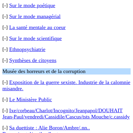
[-]
Sur le mode poétique
[-]
Sur le mode managérial
[-]
La santé mentale au coeur
[-]
Sur le mode scientifique
[-]
Ethnopsychiatrie
[-]
Synthèses de citoyens
Musée des horreurs et de la corruption
[-]
Exposition de la guerre sexiste. Industrie de la calomnie
misandre.
[-]
Le Ministère Public
[-]
Ixe/corbeau/Charlot/Incognito/Jeanpapol/DOUHAIT
Jean-Paul/vendredi/Cassidile/Cascus/tsts Mouche/c.cassidy
[-]
Sa duettiste : Alie Boron/Ambre/.nn..