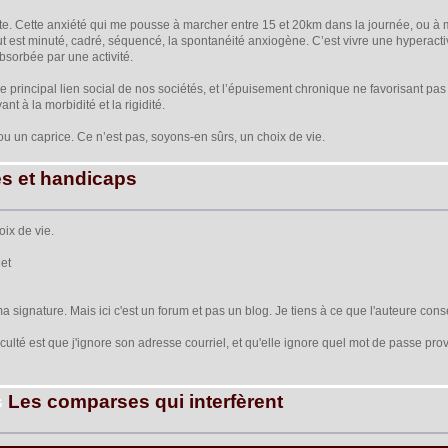
te. Cette anxiété qui me pousse à marcher entre 15 et 20km dans la journée, ou à mul
t est minuté, cadré, séquencé, la spontanéité anxiogène. C’est vivre une hyperactiv
bsorbée par une activité.
le principal lien social de nos sociétés, et l’épuisement chronique ne favorisant pas
nt à la morbidité et la rigidité.
u un caprice. Ce n’est pas, soyons-en sûrs, un choix de vie.
es et handicaps
oix de vie.
. et
 ma signature. Mais ici c'est un forum et pas un blog. Je tiens à ce que l'auteure cons
iculté est que j'ignore son adresse courriel, et qu'elle ignore quel mot de passe prov
s
Les comparses qui interfèrent