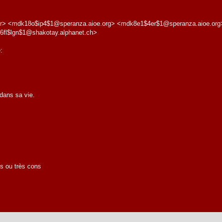
fr> <mdk18o$ip4$1@speranza.aioe.org> <mdk8e1$4er$1@speranza.aioe.or
fl$lgn$1@shakotay.alphanet.ch>
:
dans sa vie.
es ou très cons