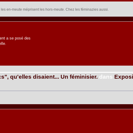
 : les en-meute méprisent les hors-meute. Chez les féminazies aussi.
vent a se posé des
lle.
s", qu'elles disaient... Un féminisier.
dans
Exposi