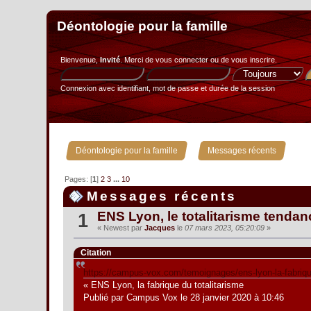
Déontologie pour la famille
Bienvenue,
Invité
. Merci de
vous connecter
ou de
vous inscrire
.
Connexion avec identifiant, mot de passe et durée de la session
»
Déontologie pour la famille
Messages récents
Pages: [
1
]
2
3
...
10
Messages récents
ENS Lyon, le totalitarisme tendan
1
« Newest par
Jacques
le
07 mars 2023, 05:20:09
»
Citation
https://campus-vox.com/temoignages/ens-lyon-la-fabrique
« ENS Lyon, la fabrique du totalitarisme
Publié par Campus Vox le 28 janvier 2020 à 10:46