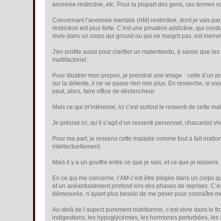
anorexie restrictive, etc. Pour la plupart des gens, ces termes 
Concernant l’anorexie mentale (AM) restrictive, dont je vais parl
restriction est plus forte. C’est une privation addictive, qui co
vivre dans un corps qui grossit ou qui ne maigrit pas, est inenv
J'en profite aussi pour clarifier un malentendu, à savoir que
multifactoriel.
Pour illustrer mon propos, je prendrai une image : celle d’un pi
sur la détente, il ne se passe rien non plus. En revanche, si vo
peut, alors, faire office de déclencheur.
Mais ce qui m’intéresse, ici c’est surtout le ressenti de cette m
Je précise ici, qu’il s’agit d’un ressenti personnel, chacun(e) v
Pour ma part, je ressens cette maladie comme tout à fait irrati
intellectuellement.
Mais il y a un gouffre entre ce que je sais, et ce que je ressens.
En ce qui me concerne, l’AM c’est être piégée dans un corps qu
et un anéantissement profond lors des phases de reprises. C’es
démesurée, n’ayant plus besoin de me peser pour connaître m
Au-delà de l’aspect purement nutritionnel, c’est vivre dans le f
indigestions, les hypoglycémies, les hormones perturbées, les s