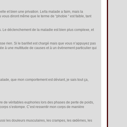
belle et bien une privation. Le/la malade a faim, mais la
)s vous diront même que le terme de “phobie “ est faible, tant
s. Le déclenchement de la maladie est bien plus complexe, et
passe rien. Si le barillet est chargé mais que vous n’appuyez pas
 liée à une multitude de causes et à un évènement particulier qui
malade, que mon comportement est déviant, je sais tout ça,
re de véritables euphories lors des phases de perte de poids,
n corps s’estompe. C’est ressentir mon corps de manière
t aussi les douleurs musculaires, les crampes, les œdèmes, les