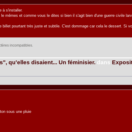
 s'installer.
le mêmes et comme vous le dites si bien il s'agit bien d'une guerre civile l
e billet pourtant très juste et subtile. C'est dommage car cela le dessert. Si
actères incompatibles.
", qu'elles disaient... Un féminisier.
dans
Exposit
ton sous une pluie