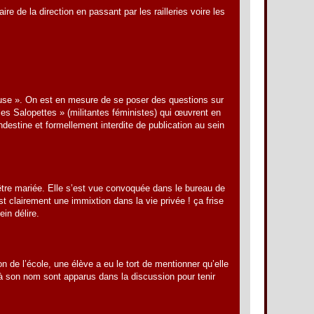
e de la direction en passant par les railleries voire les
gieuse ». On est en mesure de se poser des questions sur
les Salopettes » (militantes féministes) qui œuvrent en
ndestine et formellement interdite de publication au sein
’être mariée. Elle s’est vue convoquée dans le bureau de
st clairement une immixtion dans la vie privée ! ça frise
in délire.
n de l’école, une élève a eu le tort de mentionner qu’elle
s à son nom sont apparus dans la discussion pour tenir