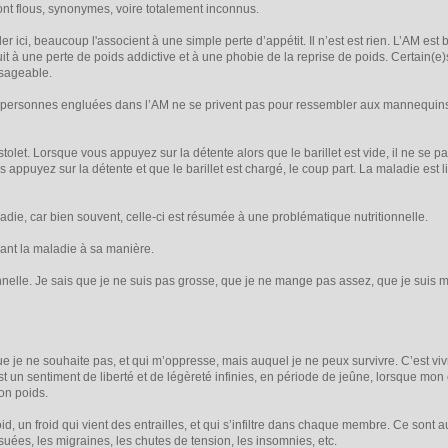
sont flous, synonymes, voire totalement inconnus.
er ici, beaucoup l'associent à une simple perte d’appétit. Il n’est est rien. L’AM est 
nduit à une perte de poids addictive et à une phobie de la reprise de poids. Certain(e
isageable.
 les personnes engluées dans l’AM ne se privent pas pour ressembler aux mannequin
stolet. Lorsque vous appuyez sur la détente alors que le barillet est vide, il ne se 
us appuyez sur la détente et que le barillet est chargé, le coup part. La maladie est
aladie, car bien souvent, celle-ci est résumée à une problématique nutritionnelle.
ivant la maladie à sa manière.
onnelle. Je sais que je ne suis pas grosse, que je ne mange pas assez, que je suis 
e je ne souhaite pas, et qui m’oppresse, mais auquel je ne peux survivre. C’est viv
t un sentiment de liberté et de légèreté infinies, en période de jeûne, lorsque mo
on poids.
roid, un froid qui vient des entrailles, et qui s’infiltre dans chaque membre. Ce son
uées, les migraines, les chutes de tension, les insomnies, etc.