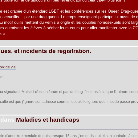
s toute forme de discours un peu revendicatif ou cela va-t-il plus loin ?
er est drapée d’un étendard LGBT et les conférences sur les Queer, Drag-queen
 accueillis… par une drag-queen. Le corps enseignant participe lui aussi de 
u motif qu’ils mettent du vernis à ongle et les couples homosexuels sont la
rs autorisent les élèves à sécher leurs cours pour aller manifester avec la CG
. »
es, et incidents de registration.
oix de vie
.
et
 ma signature. Mais ici c'est un forum et pas un blog. Je tiens à ce que l'auteure cons
iculté est que j'ignore son adresse courriel, et qu'elle ignore quel mot de passe prov
dans
Maladies et handicaps
einte d'anorexie mentale depuis presque 15 ans, j'entends tout et son contraire à son