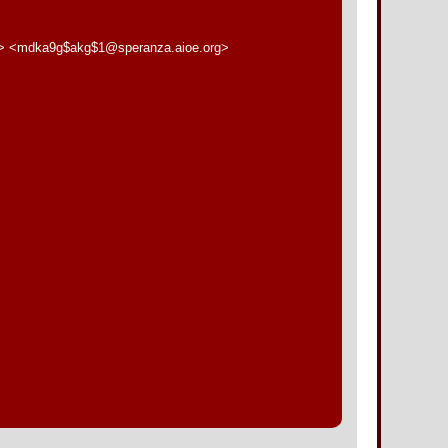
g> <mdka9g$akg$1@speranza.aioe.org>