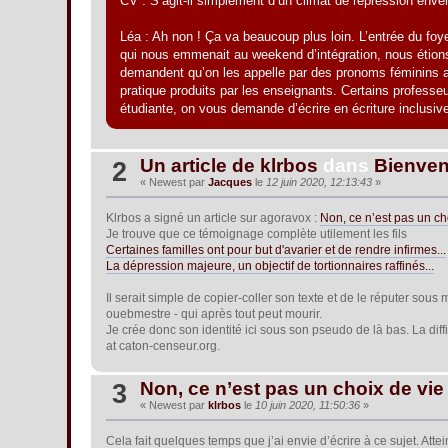
CV : S’agit-il simplement d’un climat de répression enver
Léa : Ah non ! Ça va beaucoup plus loin. L’entrée du foy
qui nous emmenait au weekend d’intégration, nous étions
demandent qu’on les appelle par des pronoms féminins a
pratique produits par les enseignants. Certains professeu
étudiante, on vous demande d’écrire en écriture inclusive
Un article de klrbos
dans
Bienvenu
2
« Newest par
Jacques
le
12 juin 2020, 12:13:43
»
Klrbos a signé un article sur agoravox :
Non, ce n’est pas un ch
Je trouve que ce témoignage complète utilement les fils
Certaines familles ont pour but d'avarier et de rendre infirmes...
La dépression majeure, un objectif de tortionnaires raffinés...
Il serait simple de copier-coller son texte et de le réputer sous
ouebmestre - qui après tout peut mourir.
Je crée donc son identité ici sous son pseudo de là bas. La diff
at caton-censeur.org.
Non, ce n’est pas un choix de vie
3
« Newest par
klrbos
le
10 juin 2020, 11:50:36
»
Cela fait quelques temps que j’ai envie d’écrire à ce sujet. Att