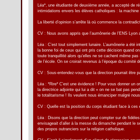
Léa*, une étudiante de deuxième année, a accepté de répon
intimidations envers les élèves catholiques : la machine 
La liberté d’opinion s’arrête là où commence la contradic
CV : Nous avons appris que l’aumônerie de l’ENS Lyon 
Léa : C’est tout simplement lunaire. L’aumônerie a été in
la bonne foi de ceux qui ont pris cette décision quand o
toute tranquillité alors qu’elles ne se cachent même pas d
de l’école. On se croirait revenus à l’époque du comité d
CV : Sous-entendez-vous que la direction pourrait être pa
Léa : *Rire* C’est une évidence ! Pour vous donner un or
la directrice adjointe qui lui a dit « on ne se bat pas pe
le totalitarisme ! Ils veulent nous émanciper malgré nou
CV : Quelle est la position du corps étudiant face à ces
Léa : Disons que la direction peut compter sur de fidèles
envisageait d’aller à la messe du dimanche pendant le sé
des propos outranciers sur la religion catholique.