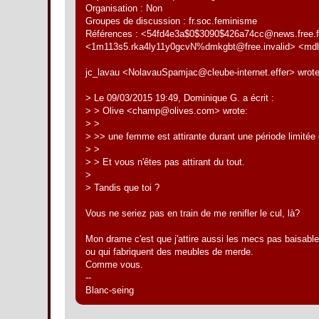
Organisation : Non
Groupes de discussion : fr.soc.feminisme
Références : <54fd4e3a$0$3090$426a74cc@news.free.
<1m113s5.rka4ly11y0gcvN%dmkgbt@free.invalid> <mdl6
jc_lavau <NolavauSpamjac@cleube-internet.effer> wrote
> Le 09/03/2015 19:49, Dominique G. a écrit :
> > Olive <champ@olives.com> wrote:
> >
> >> une femme est attirante durant une période limitée 
> >
> > Et vous n'êtes pas attirant du tout.
>
> Tandis que toi ?
Vous ne seriez pas en train de me renifler le cul, là?
Mon drame c'est que j'attire aussi les mecs pas baisabl
ou qui fabriquent des meubles de merde.
Comme vous.
--
Blanc-seing