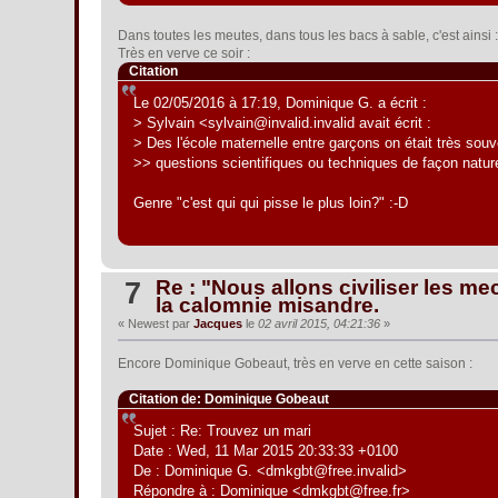
Dans toutes les meutes, dans tous les bacs à sable, c'est ainsi
Très en verve ce soir :
Citation
Le 02/05/2016 à 17:19, Dominique G. a écrit :
> Sylvain <sylvain@invalid.invalid avait écrit :
> Des l'école maternelle entre garçons on était très sou
>> questions scientifiques ou techniques de façon nature
Genre "c'est qui qui pisse le plus loin?" :-D
Re : "Nous allons civiliser les mec
7
la calomnie misandre.
« Newest par
Jacques
le
02 avril 2015, 04:21:36
»
Encore Dominique Gobeaut, très en verve en cette saison :
Citation de: Dominique Gobeaut
Sujet : Re: Trouvez un mari
Date : Wed, 11 Mar 2015 20:33:33 +0100
De : Dominique G. <dmkgbt@free.invalid>
Répondre à : Dominique <dmkgbt@free.fr>