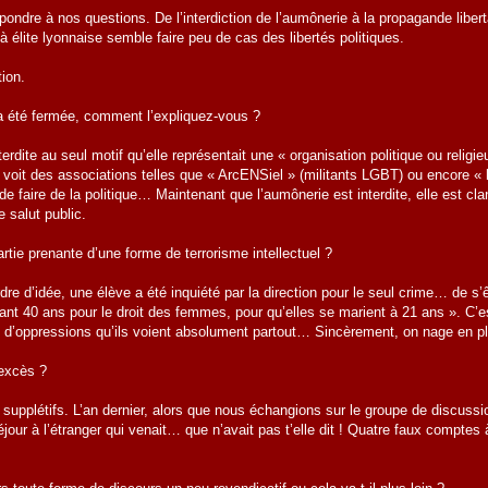
dre à nos questions. De l’interdiction de l’aumônerie à la propagande libertair
à élite lyonnaise semble faire peu de cas des libertés politiques.
tion.
a été fermée, comment l’expliquez-vous ?
terdite au seul motif qu’elle représentait une « organisation politique ou reli
n voit des associations telles que « ArcENSiel » (militants LGBT) ou encore « 
e faire de la politique… Maintenant que l’aumônerie est interdite, elle est cla
e salut public.
rtie prenante d’une forme de terrorisme intellectuel ?
dre d’idée, une élève a été inquiété par la direction pour le seul crime… de s
ndant 40 ans pour le droit des femmes, pour qu’elles se marient à 21 ans ». C’e
s d’oppressions qu’ils voient absolument partout… Sincèrement, on nage en ple
 excès ?
 supplétifs. L’an dernier, alors que nous échangions sur le groupe de discussio
jour à l’étranger qui venait… que n’avait pas t’elle dit ! Quatre faux compte