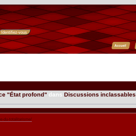
Accueil
ce "État profond"
dans
Discussions inclassables
-du-totalitarisme/