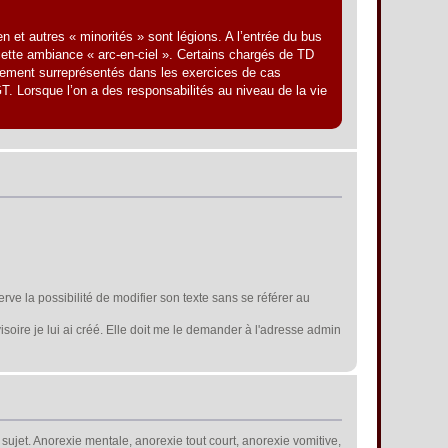
 et autres « minorités » sont légions. A l’entrée du bus
cette ambiance « arc-en-ciel ». Certains chargés de TD
rgement surreprésentés dans les exercices de cas
T. Lorsque l’on a des responsabilités au niveau de la vie
erve la possibilité de modifier son texte sans se référer au
isoire je lui ai créé. Elle doit me le demander à l'adresse admin
 sujet. Anorexie mentale, anorexie tout court, anorexie vomitive,