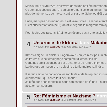
Mais surtout, vivre l’AM, c’est vivre dans une anxiété permanen
Ce sont des obsessions, et particulièrement celle du temps. Tou
plus de mémoriser, de me concentrer sur une tâche, ou d'être a
Enfin, mais pas des moindres, c’est vivre isolée, le repas étant 
C’est susciter tantôt la peur, tantôt le dégoût, la maigreur renvoya
Pour toutes ces raisons, l’AM ne se résume pas à une assiette o
Un article de klrbos.
dans
Maladi
4
« Newest par
Jacques
le
10 juin 2020, 11:42:01
»
Klrbos a signé un article sur agoravox : Non, ce n’est pas un ch
Je trouve que ce témoignage complète utilement les fils
Certaines familles ont pour but d'avarier et de rendre infirmes..
La dépression majeure, un objectif de tortionnaires raffinés...
Il serait simple de copier-coller son texte et de le réputer sous
ouebmestre - qui après tout peut mourir.
Je crée donc son identité ici sous son pseudo de là bas. La diff
at caton-censeur.org.
Re: Féminisme et Nazisme ?
dan
5
« Newest par
Jacques
le
09 octobre 2016, 08:25:27
»