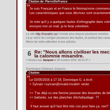
Citation de: PierreDeFrance
Je suis Français et en France le féminazisme commence à
Les caractéristiques que vous décrivez sont exactement 
Je note qu'il y a quelques fautes d'orthographe dans votr
envoyez-moi un mail, je le ferai volontiers.
Le site
http://harakiri.ca/
n'existe plus depuis plusieurs années.
Là je viens de corriger plusieurs des fautes, et surtout des car
Merci de votre attention à nos articles.
Re: "Nous allons civiliser les mecs
6
la calomnie misandre.
« Newest par
Jacques
le
09 octobre 2016, 08:22:37
»
Dominique Gobeaut, toujours :
Citation
Le 02/05/2016 à 17:19, Dominique G. a écrit :
> Sylvain <sylvain@invalid.invalid> wrote:
...
>> T'as déjà vu une femme pousser des brouettes de bé
>> battante, sur des planches d'échafaudage ??
...
Il faut avouer qu'il faut être très con pour faire ça, non?