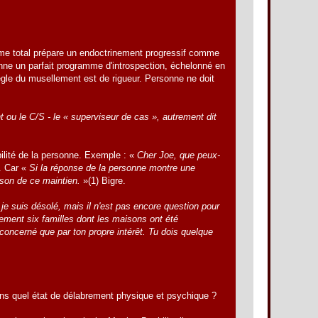
isme total prépare un endoctrinement progressif comme
nne un parfait programme d'introspection, échelonné en
règle du musellement est de rigueur. Personne ne doit
 ou le C/S - le « superviseur de cas », autrement dit
ilité de la personne. Exemple : «
Cher Joe, que peux-
. Car «
Si la réponse de la personne montre une
aison de ce maintien.
»(1) Bigre.
je suis désolé, mais il n'est pas encore question pour
tement six familles dont les maisons ont été
concerné que par ton propre intérêt. Tu dois quelque
Dans quel état de délabrement physique et psychique ?