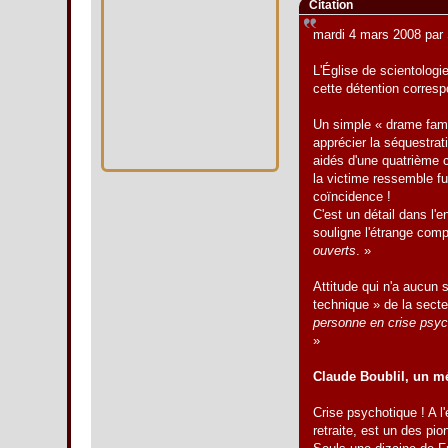
Citation
mardi 4 mars 2008 par
L'Église de scientologie
cette détention corresp
Un simple « drame famili
apprécier la séquestrat
aidés d'une quatrième c
la victime ressemble f
coïncidence !
C'est un détail dans l'
souligne l'étrange com
ouverts
. »
Attitude qui n'a aucun
technique » de la secte
personne en crise psyc
»
Claude Boublil, un mé
Crise psychotique ! A l
retraite, est un des pio