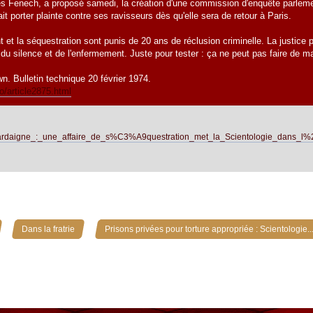
Fenech, a proposé samedi, la création d'une commission d'enquête parlementai
it porter plainte contre ses ravisseurs dès qu'elle sera de retour à Paris.
 et la séquestration sont punis de 20 ans de réclusion criminelle. La justice po
 du silence et de l'enfermement. Juste pour tester : ça ne peut pas faire de m
wn. Bulletin technique 20 février 1974.
o/article2875.html
iki/Sardaigne_:_une_affaire_de_s%C3%A9questration_met_la_Scientologie_dans_l
»
»
Dans la fratrie
Prisons privées pour torture appropriée : Scientologie..