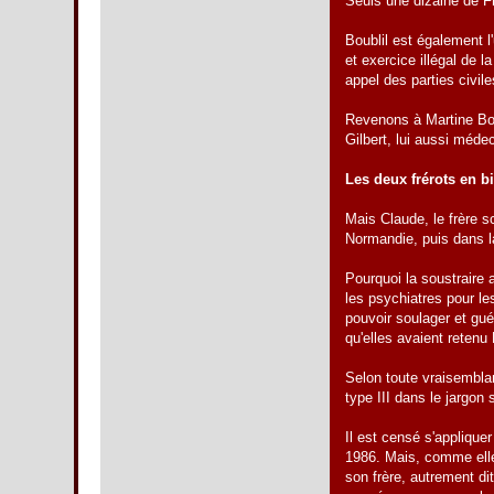
Seuls une dizaine de Fr
Boublil est également l
et exercice illégal de l
appel des parties civile
Revenons à Martine Boub
Gilbert, lui aussi méde
Les deux frérots en bi
Mais Claude, le frère sc
Normandie, puis dans l
Pourquoi la soustraire 
les psychiatres pour le
pouvoir soulager et gué
qu'elles avaient retenu 
Selon toute vraisembla
type III dans le jargo
Il est censé s'appliquer
1986. Mais, comme elle 
son frère, autrement di