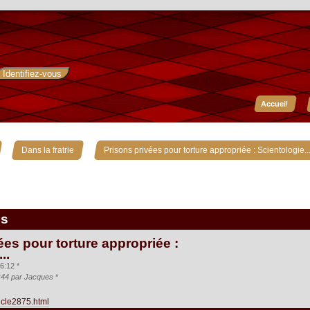
Accueil
»
»
Dans la fratrie
Prisons privées pour torture appropriée : Scientologie..
is
ées pour torture appropriée :
..
6:12 *
6:44 par Jacques
*
ticle2875.html