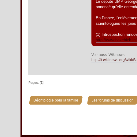
Le député UMP Georges 
annoncé qu'elle entenda
En France, l'enlèvement
scientologues les joies
(1) Introspection rundo
http://www.bakchich.inf
Voir aussi Wikinews :
http://fr.wikinews.org/w
Pages: [
1
]
»
Déontologie pour la famille
Les forums de discussion