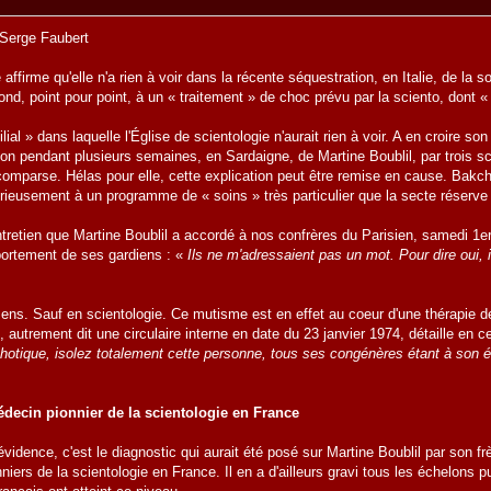
 Serge Faubert
 affirme qu'elle n'a rien à voir dans la récente séquestration, en Italie, de la
ond, point pour point, à un « traitement » de choc prévu par la sciento, dont
al » dans laquelle l'Église de scientologie n'aurait rien à voir. A en croire son 
ion pendant plusieurs semaines, en Sardaigne, de Martine Boublil, par trois sc
omparse. Hélas pour elle, cette explication peut être remise en cause. Bakchi
urieusement à un programme de « soins » très particulier que la secte réserv
entretien que Martine Boublil a accordé à nos confrères du Parisien, samedi 1
portement de ses gardiens : «
Ils ne m'adressaient pas un mot. Pour dire oui, i
 sens. Sauf en scientologie. Ce mutisme est en effet au coeur d'une thérapie
, autrement dit une circulaire interne en date du 23 janvier 1974, détaille en c
hotique, isolez totalement cette personne, tous ses congénères étant à son ég
decin pionnier de la scientologie en France
'évidence, c'est le diagnostic qui aurait été posé sur Martine Boublil par son f
nniers de la scientologie en France. Il en a d'ailleurs gravi tous les échelons p