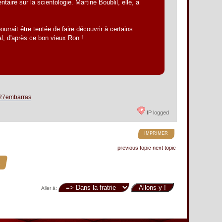
re sur la scientologie. Martine Boublil, elle, a
urrait être tentée de faire découvrir à certains
al, d'après ce bon vieux Ron !
%27embarras
IP logged
IMPRIMER
previous topic
next topic
.
Aller à: