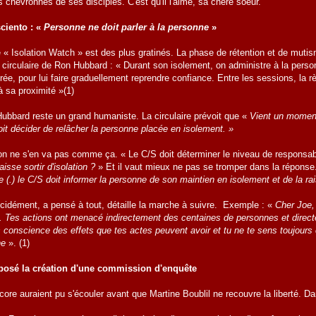
 chevronnés de ses disciples. C'est qu'il l'aime, sa chère soeur.
ciento : «
Personne ne doit parler à la personne
»
 « Isolation Watch » est des plus gratinés. La phase de rétention et de mut
 circulaire de Ron Hubbard : « Durant son isolement, on administre à la perso
ée, pour lui faire graduellement reprendre confiance. Entre les sessions, la 
à sa proximité »(1)
bbard reste un grand humaniste. La circulaire prévoit que «
Vient un moment
doit décider de relâcher la personne placée en isolement. »
 on ne s'en va pas comme ça. « Le C/S doit déterminer le niveau de responsab
aisse sortir d'isolation ?
» Et il vaut mieux ne pas se tromper dans la réponse
ue (.) le C/S doit informer la personne de son maintien en isolement et de la r
cidément, a pensé à tout, détaille la marche à suivre. Exemple : «
Cher Joe, 
nt. Tes actions ont menacé indirectement des centaines de personnes et direc
 conscience des effets que tes actes peuvent avoir et tu ne te sens toujours 
ne
». (1)
osé la création d'une commission d'enquête
core auraient pu s'écouler avant que Martine Boublil ne recouvre la liberté. 