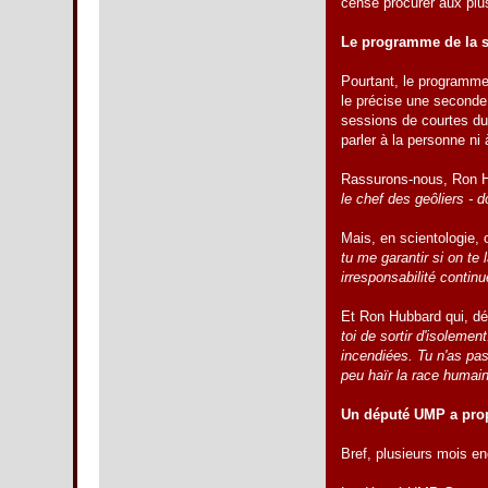
censé procurer aux plus
Le programme de la s
Pourtant, le programme
le précise une seconde
sessions de courtes dur
parler à la personne ni 
Rassurons-nous, Ron Hu
le chef des geôliers - 
Mais, en scientologie,
tu me garantir si on te l
irresponsabilité contin
Et Ron Hubbard qui, dé
toi de sortir d'isoleme
incendiées. Tu n'as pas
peu haïr la race humai
Un député UMP a prop
Bref, plusieurs mois en