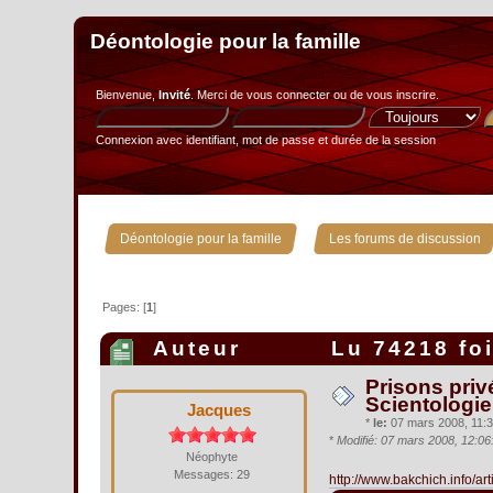
Déontologie pour la famille
Bienvenue,
Invité
. Merci de
vous connecter
ou de
vous inscrire
.
Connexion avec identifiant, mot de passe et durée de la session
»
Déontologie pour la famille
Les forums de discussion
Pages: [
1
]
Auteur
Lu 74218 fo
Prisons priv
Scientologie.
Jacques
*
le:
07 mars 2008, 11:3
*
Modifié: 07 mars 2008, 12:0
Néophyte
Messages: 29
http://www.bakchich.info/ar