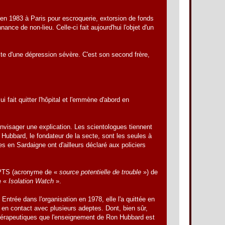
e en 1983 à Paris pour escroquerie, extorsion de fonds
nce de non-lieu. Celle-ci fait aujourd'hui l'objet d'un
uite d'une dépression sévère. C'est son second frère,
i fait quitter l'hôpital et l'emmène d'abord en
'envisager une explication. Les scientologues tiennent
Hubbard, le fondateur de la secte, sont les seules à
s en Sardaigne ont d'ailleurs déclaré aux policiers
es PTS (acronyme de «
source potentielle de trouble
») de
e «
Isolation Watch
».
 Entrée dans l'organisation en 1978, elle l'a quittée en
 en contact avec plusieurs adeptes. Dont, bien sûr,
rs thérapeutiques que l'enseignement de Ron Hubbard est