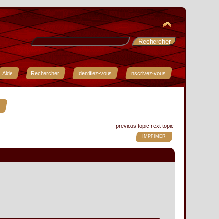
Aide
Rechercher
Identifiez-vous
Inscrivez-vous
.
previous topic
next topic
IMPRIMER