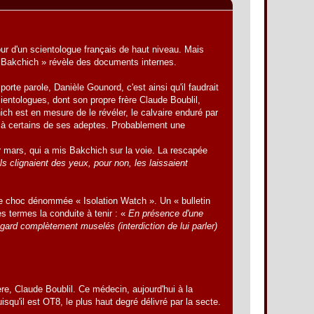
 sour d'un scientologue français de haut niveau. Mais
 « Bakchich » révèle des documents internes.
porte parole, Danièle Gounord, c'est ainsi qu'il faudrait
ientologues, dont son propre frère Claude Boublil,
ch est en mesure de le révéler, le calvaire enduré par
e à certains de ses adeptes. Probablement une
er mars, qui a mis Bakchich sur la voie. La rescapée
ls clignaient des yeux, pour non, les laissaient
 de choc dénommée « Isolation Watch ». Un « bulletin
es termes la conduite à tenir : «
En présence d'une
ard complètement muselés (interdiction de lui parler)
rère, Claude Boublil. Ce médecin, aujourd'hui à la
uisqu'il est OT8, le plus haut degré délivré par la secte.