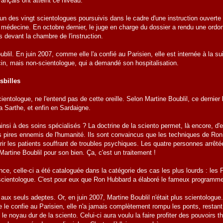
ançais ont atteint ce niveau.
'un des vingt scientologues poursuivis dans le cadre d'une instruction ouvert
a médecine. En octobre dernier, le juge en charge du dossier a rendu une ordonna
s devant la chambre de l'instruction.
lil. En juin 2007, comme elle l'a confié au Parisien, elle est internée à la s
cin, mais non-scientologue, qui a demandé son hospitalisation.
sbilles
ientologue, ne l'entend pas de cette oreille. Selon Martine Boublil, ce dernier lu
a Sarthe, et enfin en Sardaigne.
ainsi à des soins spécialisés ? La doctrine de la sciento permet, là encore, d
s pires ennemis de l'humanité. Ils sont convaincus que les techniques de Ron 
rir les patients souffrant de troubles psychiques. Les quatre personnes arrêtée
Martine Boublil pour son bien. Ça, c'est un traitement !
nce, celle-ci a été cataloguée dans la catégorie des cas les plus lourds : l
n scientologue. C'est pour eux que Ron Hubbard a élaboré le fameux programm
 aux seuls adeptes. Or, en juin 2007, Martine Boublil n'était plus scientologue.
le confie au Parisien, elle n'a jamais complètement rompu les ponts, restant
t le noyau dur de la sciento. Celui-ci aura voulu la faire profiter des pouvoi