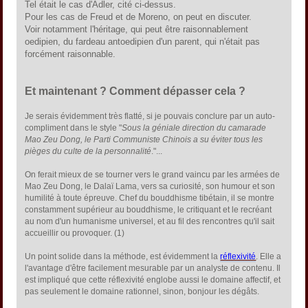
Tel était le cas d'Adler, cité ci-dessus.
Pour les cas de Freud et de Moreno, on peut en discuter.
Voir notamment l'héritage, qui peut être raisonnablement
oedipien, du fardeau antoedipien d'un parent, qui n'était pas
forcément raisonnable.
Et maintenant ? Comment dépasser cela ?
Je serais évidemment très flatté, si je pouvais conclure par un auto-
compliment dans le style "
Sous la géniale direction du camarade
Mao Zeu Dong, le Parti Communiste Chinois a su éviter tous les
pièges du culte de la personnalité
."...
On ferait mieux de se tourner vers le grand vaincu par les armées de
Mao Zeu Dong, le Dalaï Lama, vers sa curiosité, son humour et son
humilité à toute épreuve. Chef du bouddhisme tibétain, il se montre
constamment supérieur au bouddhisme, le critiquant et le recréant
au nom d'un humanisme universel, et au fil des rencontres qu'il sait
accueillir ou provoquer. (1)
Un point solide dans la méthode, est évidemment la
réflexivité
. Elle a
l'avantage d'être facilement mesurable par un analyste de contenu. Il
est impliqué que cette réflexivité englobe aussi le domaine affectif, et
pas seulement le domaine rationnel, sinon, bonjour les dégâts.