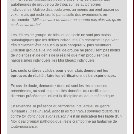
autothéories de groupe ou de tribu, sur les autothéories
individuelles. Galileo disait cela avec un mépris qui peut agacer ou
vexer, mais qui reste justifié par la suite des événements en
astronomie : "
Mille chevaux de labour ne courent pas plus vite qu'un
seul cheval arabe
".
Les délires de groupe, de tribu ou de secte ne sont pas moins
pathologiques que les délires individuels. En revanche ils peuvent
très facilement être beaucoup plus dangereux, plus meurtriers.
L'illusion groupale, le Moi Idéal de groupe ne produisent pas moins
de violences et de dénis de la réalité que n'en produisent les
narcissismes individuels, les Moi Idéaux individuels.
Les seuls critères valides pour y voir clair, demeurent les
épreuves de réalité : faire les vérifications et les expériences.
En cas de doute, demandez donc où sont les résipiscences
précédentes, où sont les publicités données aux rectifications
d'erreurs précédentes, où est la discipline du doute méthodique.
En revanche, la présence du terrorisme intellectuel, du genre
"
Gnaaah ! Tu es un isolé, donc tu es fou ! Nous sommes tous/toutes
contre toi, donc nous avons raison !
" est un indicateur très fiable d'un
Moi Idéal groupal pathologique, resté cramponné au fantasme de
toute-puissance.