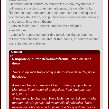
On devrait aussi prendre en compte les enjeux psycho-socio-
politiques, il y a des zones bien glauques, de ce côté là. La
Recherche avait consacré un article sur les ruses politiques du
sociobiologiste Wilson, son jeu fourbe entre une version faible et
une version forte de sa théorie :
- version faible, pour "passer" auprès des collègues
scientifiques,
- version forte pour conquérir des appuis politiques dans les
milieux réactionnaires, racistes et très nantis, et pour en obtenir
des subsides confortables.
Citation
N'importe-quoi transféro-transférentiel, avec ou sans
dieux.
...
Voici un épisode tragi-comique de l'histoire de la Physique
théorique.
A ma gauche, le champion Albert Einstein, qui proclame : «
Mon papa, il est rationnel et légaliste, il ne joue pas aux
dés, lui !
».
A ma droite, le champion Niels Bohr, qui lui réplique : «
Ma
maman, elle n'a jamais été rationnelle ni prévisible. Nous
devons nous borner à ne lui poser que les questions qui lui