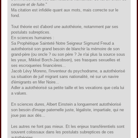
censure et de fuite
."
Ma citation est infidèle quant aux mots, mais correcte sur le
fond.
Tout théorie est d'abord une autothéorie, notamment par ses
postulats subreptices.
En sciences humaines :
Sa Prophétique Sainteté Notre Seigneur Sigmund Freud a
autothéorisé son grand besoin de blanchir la mémoire de son
grand-père (ou oncle ? ou son père ? Je n'ai plus la source sous
les yeux, Mikkel Borch-Jacobsen), ses frasques sexuelles et
ses escroqueries financières...
Jacob Lévy Moreno, l'inventeur du psychodrame, a autothéorisé
sa situation de juif migrant sans nationalité, né sur un navire
d'émigrants en Mer Noire...
Adler a autothéorisé sa petite taille et les vexations que cela lui
a values.
En sciences dures, Albert Einstein a longuement autothéorisé
son besoin d'image paternelle juste, légaliste, impartiale, qui ne
joue pas aux dés...
Les autres ne font pas mieux. Et les enjeux transférentiels sont
souvent colossaux dans les postulats subreptices de ces
autothéories.