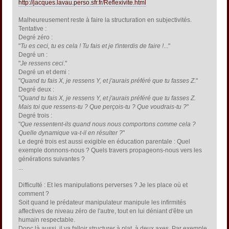
http://jacques.lavau.perso.sfr.fr/Reflexivite.html
Malheureusement reste à faire la structuration en subjectivités.
Tentative :
Degré zéro :
"
Tu es ceci, tu es cela ! Tu fais et je t'interdis de faire !
..."
Degré un :
"
Je ressens ceci
."
Degré un et demi :
"
Quand tu fais X, je ressens Y, et j'aurais préféré que tu fasses Z.
"
Degré deux :
"
Quand tu fais X, je ressens Y, et j'aurais préféré que tu fasses Z.
Mais toi que ressens-tu ? Que perçois-tu ? Que voudrais-tu ?
"
Degré trois :
"
Que ressentent-ils quand nous nous comportons comme cela ?
Quelle dynamique va-t-il en résulter ?
"
Le degré trois est aussi exigible en éducation parentale : Quel
exemple donnons-nous ? Quels travers propageons-nous vers les
générations suivantes ?
...
Difficulté : Et les manipulations perverses ? Je les place où et
comment ?
Soit quand le prédateur manipulateur manipule les infirmités
affectives de niveau zéro de l'autre, tout en lui déniant d'être un
humain respectable.
Donc là aussi, il va falloir structurer à plat, à deux axes. Par exemple