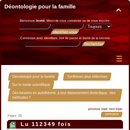
Déontologie pour la famille
Bienvenue,
Invité
. Merci de
vous connecter
ou de
vous inscrire
.
Connexion avec identifiant, mot de passe et durée de la session
»
»
Déontologie pour la famille
Synthèses plus réfléchies
»
Sur le mode scientifique
Des besoins en autothéorie, à leur dépassement dialectique : des
méthodes ?
previous topic
next topic
IMPRIMER
Pages: [
1
]
Lu 112349 fois