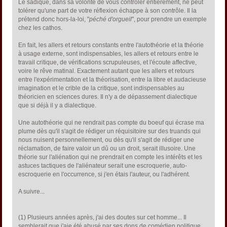
Le sadique, dans sa volonté de vous contrôler entièrement, ne peut
tolérer qu'une part de votre réflexion échappe à son contrôle. Il la
prétend donc hors-la-loi, "
péché d'orgueil
", pour prendre un exemple
chez les cathos.
En fait, les allers et retours constants entre l'autothéorie et la théorie
à usage externe, sont indispensables, les allers et retours entre le
travail critique, de vérifications scrupuleuses, et l'écoute affective,
voire le rêve matinal. Exactement autant que les allers et retours
entre l'expérimentation et la théorisation, entre la libre et audacieuse
imagination et le crible de la critique, sont indispensables au
théoricien en sciences dures. Il n'y a de dépassement dialectique
que si déjà il y a dialectique.
Une autothéorie qui ne rendrait pas compte du boeuf qui écrase ma
plume dès qu'il s'agit de rédiger un réquisitoire sur des truands qui
nous nuisent personnellement, ou dès qu'il s'agit de rédiger une
réclamation, de faire valoir un dû ou un droit, serait illusoire. Une
théorie sur l'aliénation qui ne prendrait en compte les intérêts et les
astuces tactiques de l'aliénateur serait une escroquerie, auto-
escroquerie en l'occurrence, si j'en étais l'auteur, ou l'adhérent.
A suivre...
(1) Plusieurs années après, j'ai des doutes sur cet homme... Il
semblerait que j'aie été abusé par ses dons de comédien politique.