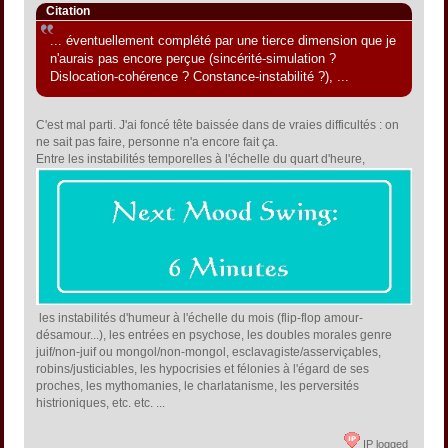
Citation
... éventuellement complété par une tierce dimension que je
n'aurais pas encore perçue (sincérité-simulation ?
Dislocation-cohérence ? Constance-instabilité ?), ...
C'est mal parti. J'ai foncé tête baissée dans de vraies difficultés : on
ne sait pas faire, personne n'a encore fait ça.
Entre les instabilités temporelles à l'échelle du quart d'heure,
les instabilités d'humeur à l'échelle du mois (flip-flop amour-
désamour...), les entrées en psychose, les doubles morales genre
juif/non-juif ou mongol/non-mongol, esclavagiste/asserviçables,
robins/justiciables, les hypocrisies et félonies à l'égard de ses
proches, les mythomanies, le charlatanisme, les perversités
histrioniques, etc. etc. ...
IP logged