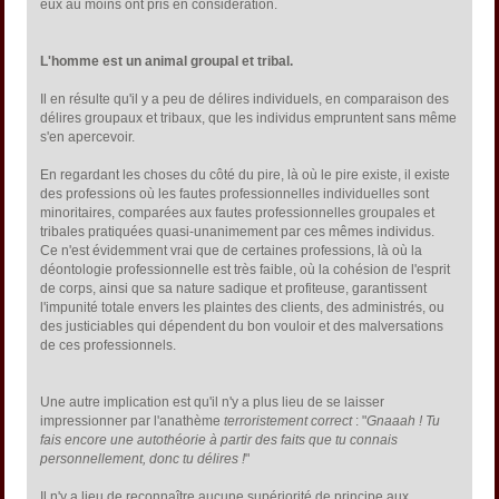
eux au moins ont pris en considération.
L'homme est un animal groupal et tribal.
Il en résulte qu'il y a peu de délires individuels, en comparaison des
délires groupaux et tribaux, que les individus empruntent sans même
s'en apercevoir.
En regardant les choses du côté du pire, là où le pire existe, il existe
des professions où les fautes professionnelles individuelles sont
minoritaires, comparées aux fautes professionnelles groupales et
tribales pratiquées quasi-unanimement par ces mêmes individus.
Ce n'est évidemment vrai que de certaines professions, là où la
déontologie professionnelle est très faible, où la cohésion de l'esprit
de corps, ainsi que sa nature sadique et profiteuse, garantissent
l'impunité totale envers les plaintes des clients, des administrés, ou
des justiciables qui dépendent du bon vouloir et des malversations
de ces professionnels.
Une autre implication est qu'il n'y a plus lieu de se laisser
impressionner par l'anathème
terroristement correct
: "
Gnaaah ! Tu
fais encore une autothéorie à partir des faits que tu connais
personnellement, donc tu délires !
"
Il n'y a lieu de reconnaître aucune supériorité de principe aux