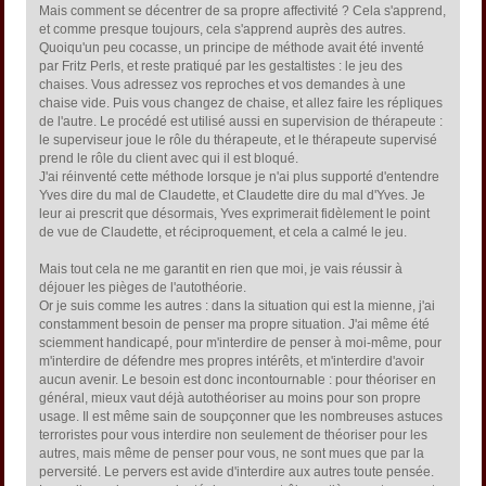
Mais comment se décentrer de sa propre affectivité ? Cela s'apprend,
et comme presque toujours, cela s'apprend auprès des autres.
Quoiqu'un peu cocasse, un principe de méthode avait été inventé
par Fritz Perls, et reste pratiqué par les gestaltistes : le jeu des
chaises. Vous adressez vos reproches et vos demandes à une
chaise vide. Puis vous changez de chaise, et allez faire les répliques
de l'autre. Le procédé est utilisé aussi en supervision de thérapeute :
le superviseur joue le rôle du thérapeute, et le thérapeute supervisé
prend le rôle du client avec qui il est bloqué.
J'ai réinventé cette méthode lorsque je n'ai plus supporté d'entendre
Yves dire du mal de Claudette, et Claudette dire du mal d'Yves. Je
leur ai prescrit que désormais, Yves exprimerait fidèlement le point
de vue de Claudette, et réciproquement, et cela a calmé le jeu.
Mais tout cela ne me garantit en rien que moi, je vais réussir à
déjouer les pièges de l'autothéorie.
Or je suis comme les autres : dans la situation qui est la mienne, j'ai
constamment besoin de penser ma propre situation. J'ai même été
sciemment handicapé, pour m'interdire de penser à moi-même, pour
m'interdire de défendre mes propres intérêts, et m'interdire d'avoir
aucun avenir. Le besoin est donc incontournable : pour théoriser en
général, mieux vaut déjà autothéoriser au moins pour son propre
usage. Il est même sain de soupçonner que les nombreuses astuces
terroristes pour vous interdire non seulement de théoriser pour les
autres, mais même de penser pour vous, ne sont mues que par la
perversité. Le pervers est avide d'interdire aux autres toute pensée.