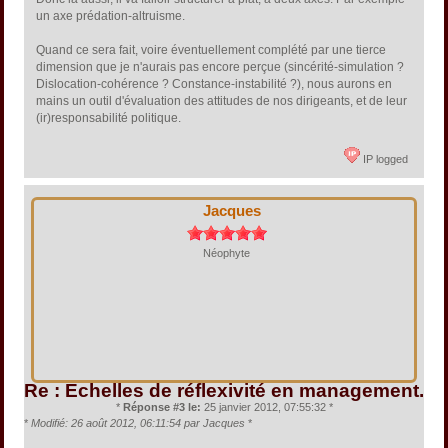
un axe prédation-altruisme.
Quand ce sera fait, voire éventuellement complété par une tierce
dimension que je n'aurais pas encore perçue (sincérité-simulation ?
Dislocation-cohérence ? Constance-instabilité ?), nous aurons en
mains un outil d'évaluation des attitudes de nos dirigeants, et de leur
(ir)responsabilité politique.
IP logged
Jacques
Néophyte
Re : Echelles de réflexivité en management.
*
Réponse #3 le:
25 janvier 2012, 07:55:32 *
*
Modifié: 26 août 2012, 06:11:54 par Jacques
*