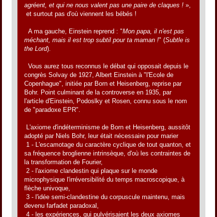
agréent, et qui ne nous valent pas une paire de claques !
»,
et surtout pas d'où viennent les bébés !
A ma gauche, Einstein reprend : "
Mon papa, il n'est pas
méchant, mais il est trop subtil pour ta maman !
" (
Subtle is
the Lord
).
Vous aurez tous reconnus le débat qui opposait depuis le
congrès Solvay de 1927, Albert Einstein à "l'Ecole de
Copenhague", initiée par Born et Heisenberg, reprise par
Bohr. Point culminant de la controverse en 1935, par
l'article d'Einstein, Podoslky et Rosen, connu sous le nom
de "paradoxe EPR".
L'axiome d'indéterminisme de Born et Heisenberg, aussitôt
adopté par Niels Bohr, leur était nécessaire pour marier
1 - L'escamotage du caractère cyclique de tout quanton, et
sa fréquence broglienne intrinsèque, d'où les contraintes de
la transformation de Fourier,
2 - l'axiome clandestin qui plaque sur le monde
microphysique l'irréversibilité du temps macroscopique, à
flèche univoque,
3 - l'idée semi-clandestine du corpuscule maintenu, mais
devenu farfadet paradoxal,
4 - les expériences, qui pulvérisaient les deux axiomes