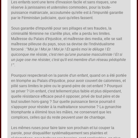
Les enfants sont une terre d'invasion facile et sans risques, une
réserve à janissaires et ustensiles commodes, pour la toute-
puissance matriarcale, accoutumée qu'elle est à l'impunité garantie
par le Féministan judiciaire, quoi qu'elles fassent.
Sous garantie d'impunité pour ses pillages et ses fraudes, la
criminalité féminine ne s'arrête plus, elle a perdu les limites.
Maîtresse du Palais d'Injustice, et maîtresse des media, elle se sait
maîtresse pilleuse du pays, sous sa devise de l'individualisme
forcené : "
Moi je ! Moi je ! Moi je ! Et après moi le déluge ! Et
quiconque me résiste, c'est rien qu'une punaise masculiniste ! Et si
un juge ose me résister, c'est qu'il est membre d'un réseau pédophile
!
".
Pourquoi respecterait-on la parole d'un enfant, quand on a été portée
en triomphe au Palais d'Injustice, pour avoir couvert de calomnies, et
pillé sans limites le père ou le grand-père de cet enfant ? Pourquoi
se priver ? Un enfant, c'est tellement plus faible et plus dépendant,
quelle résistance efficace peut-il opposer, privé de tout père et de
tout soutien hors-gang ? Sur quelle puissance tierce pourrait-il
s'appuyer pour résister à la maltraitance sournoise ? La gynarchie
triomphante a éliminé tous les mâles, ne conservant que les
complices, celles qui du reste peuvent user de chantage.
Les mêmes ruses pour faire taire son prochain et lui couper la
parole, pour disqualifier systématiquement ses plaintes et