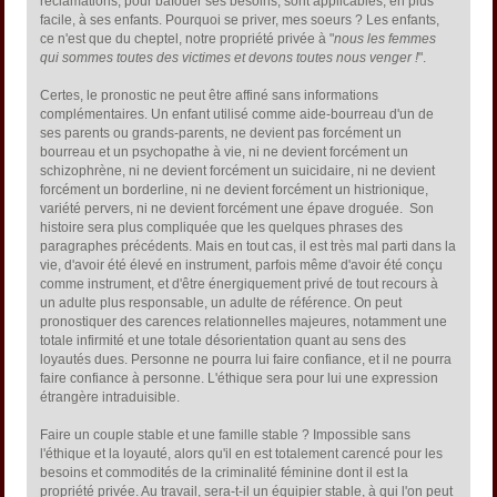
réclamations, pour bafouer ses besoins, sont applicables, en plus
facile, à ses enfants. Pourquoi se priver, mes soeurs ? Les enfants,
ce n'est que du cheptel, notre propriété privée à "
nous les femmes
qui sommes toutes des victimes et devons toutes nous venger !
".
Certes, le pronostic ne peut être affiné sans informations
complémentaires. Un enfant utilisé comme aide-bourreau d'un de
ses parents ou grands-parents, ne devient pas forcément un
bourreau et un psychopathe à vie, ni ne devient forcément un
schizophrène, ni ne devient forcément un suicidaire, ni ne devient
forcément un borderline, ni ne devient forcément un histrionique,
variété pervers, ni ne devient forcément une épave droguée. Son
histoire sera plus compliquée que les quelques phrases des
paragraphes précédents. Mais en tout cas, il est très mal parti dans la
vie, d'avoir été élevé en instrument, parfois même d'avoir été conçu
comme instrument, et d'être énergiquement privé de tout recours à
un adulte plus responsable, un adulte de référence. On peut
pronostiquer des carences relationnelles majeures, notamment une
totale infirmité et une totale désorientation quant au sens des
loyautés dues. Personne ne pourra lui faire confiance, et il ne pourra
faire confiance à personne. L'éthique sera pour lui une expression
étrangère intraduisible.
Faire un couple stable et une famille stable ? Impossible sans
l'éthique et la loyauté, alors qu'il en est totalement carencé pour les
besoins et commodités de la criminalité féminine dont il est la
propriété privée. Au travail, sera-t-il un équipier stable, à qui l'on peut