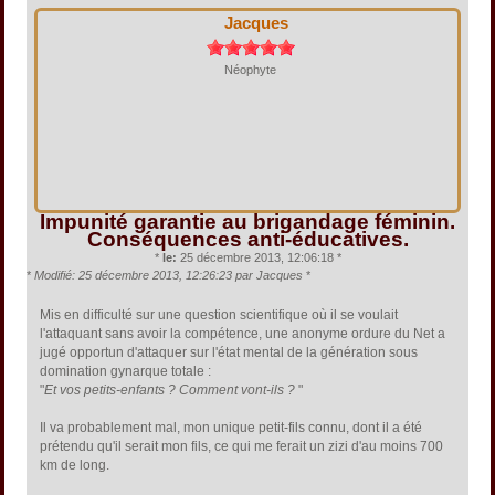
Jacques
Néophyte
Impunité garantie au brigandage féminin.
Conséquences anti-éducatives.
*
le:
25 décembre 2013, 12:06:18 *
*
Modifié: 25 décembre 2013, 12:26:23 par Jacques
*
Mis en difficulté sur une question scientifique où il se voulait
l'attaquant sans avoir la compétence, une anonyme ordure du Net a
jugé opportun d'attaquer sur l'état mental de la génération sous
domination gynarque totale :
"
Et vos petits-enfants ? Comment vont-ils ?
"
Il va probablement mal, mon unique petit-fils connu, dont il a été
prétendu qu'il serait mon fils, ce qui me ferait un zizi d'au moins 700
km de long.