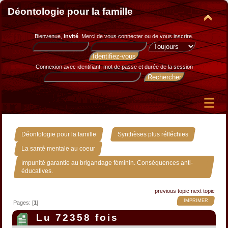
Déontologie pour la famille
Bienvenue,
Invité
. Merci de
vous connecter
ou de
vous inscrire
.
Connexion avec identifiant, mot de passe et durée de la session
»
»
Déontologie pour la famille
Synthèses plus réfléchies
»
La santé mentale au coeur
Impunité garantie au brigandage féminin. Conséquences anti-
éducatives.
previous topic
next topic
IMPRIMER
Pages: [
1
]
Lu 72358 fois