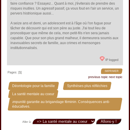
faire confiance ? Essayez... Quant à moi, j'éviterais de prendre des
risques inutiles. Un agressif passif, ça vous fout en l'air un service, un
pervers histrionique aussi...
A seize ans et demi, un adolescent est à l'âge où l'on fugue pour
tâcher de découvrir qui est son père au juste. J'ai tout lieu de
pronostiquer que même de cela, mon petit-fils n'en sera jamais
capable. Que pour son plus grand malheur, il demeurera soumis aux
inavouables secrets de famille, aux crimes et mensonges
institutionnalisés.
IP logged
IMPRIMER
Pages: [
1
]
previous topic
next topic
»
»
Déontologie pour la famille
Synthèses plus réfléchies
»
La santé mentale au coeur
Impunité garantie au brigandage féminin. Conséquences anti-
éducatives.
Aller à: