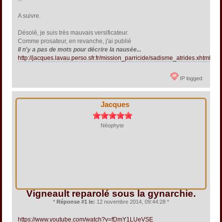
A suivre.
Désolé, je suis très mauvais versificateur.
Comme prosateur, en revanche, j'ai publié
Il n'y a pas de mots pour décrire la nausée...
http://jacques.lavau.perso.sfr.fr/mission_parricide/sadisme_atrides.xhtml
IP logged
Jacques
Néophyte
Vigneault reparolé sous la gynarchie.
*
Réponse #1 le:
12 novembre 2014, 09:44:28 *
https://www.youtube.com/watch?v=fDmY1LUeVSE