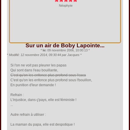
Néophyte
Sur un air de Boby Lapointe...
*
le:
09 novembre 2006, 10:00:13 *
*
Modifié: 12 novembre 2014, 09:30:44 par Jacques
*
Si l'on ne voit pas pleurer les papas
Qui sont dans l'eau bouillante,
C'est qu'on les enfonce plus profond sous l'caca
C'est qu'on les enfonce plus profond sous l'bouillon,
En punition d'leur demande !
Refrain :
L'injustice, dans ç'pays, elle est féministe !
...
Autre refrain à utiliser :
La maman du papa, elle est despotique !
...