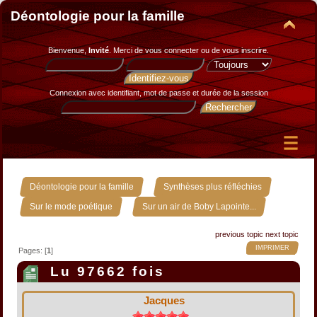
Déontologie pour la famille
Bienvenue,
Invité
. Merci de
vous connecter
ou de
vous inscrire
.
Connexion avec identifiant, mot de passe et durée de la session
»
»
Déontologie pour la famille
Synthèses plus réfléchies
»
Sur le mode poétique
Sur un air de Boby Lapointe...
previous topic
next topic
IMPRIMER
Pages: [
1
]
Lu 97662 fois
Jacques