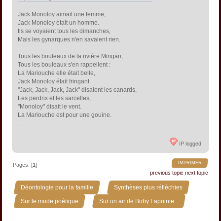
Jack Monoloy aimait une femme,
Jack Monoloy était un homme.
Ils se voyaient tous les dimanches,
Mais les gynarques n'en savaient rien.
Tous les bouleaux de la rivière Mingan,
Tous les bouleaux s'en rappellent :
La Mariouche elle était belle,
Jack Monoloy était fringant.
"Jack, Jack, Jack, Jack" disaient les canards,
Les perdrix et les sarcelles,
"Monoloy" disait le vent.
La Mariouche est pour une gouine.
...
IP logged
IMPRIMER
Pages: [
1
]
previous topic
next topic
»
»
Déontologie pour la famille
Synthèses plus réfléchies
»
Sur le mode poétique
Sur un air de Boby Lapointe...