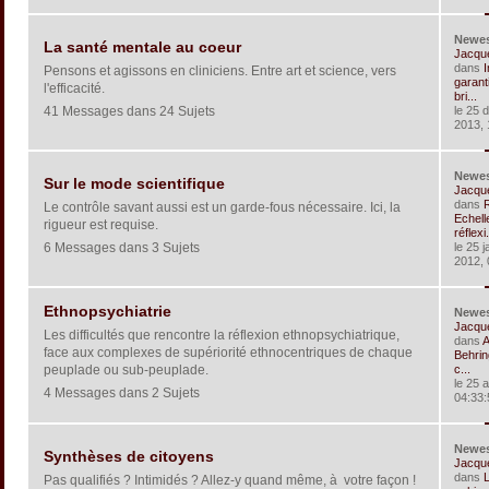
Newe
La santé mentale au coeur
Jacqu
dans
I
Pensons et agissons en cliniciens. Entre art et science, vers
garant
l'efficacité.
bri...
41 Messages dans 24 Sujets
le 25 
2013, 
Newe
Sur le mode scientifique
Jacqu
dans
R
Le contrôle savant aussi est un garde-fous nécessaire. Ici, la
Echell
rigueur est requise.
réflexi.
6 Messages dans 3 Sujets
le 25 j
2012, 
Ethnopsychiatrie
Newe
Jacqu
Les difficultés que rencontre la réflexion ethnopsychiatrique,
dans
A
face aux complexes de supériorité ethnocentriques de chaque
Behrin
peuplade ou sub-peuplade.
c...
le 25 
4 Messages dans 2 Sujets
04:33:
Newe
Synthèses de citoyens
Jacqu
dans
Pas qualifiés ? Intimidés ? Allez-y quand même, à votre façon !