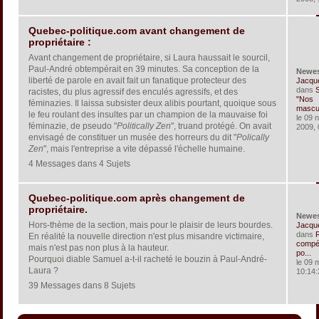
Quebec-politique.com avant changement de
propriétaire :
Avant changement de propriétaire, si Laura haussait le sourcil,
Paul-André obtempérait en 39 minutes. Sa conception de la
Newe
liberté de parole en avait fait un fanatique protecteur des
Jacqu
dans
S
racistes, du plus agressif des enculés agressifs, et des
"Nos
féminazies. Il laissa subsister deux alibis pourtant, quoique sous
masculi
le feu roulant des insultes par un champion de la mauvaise foi
le 09 
féminazie, de pseudo "
Politically Zen
", truand protégé. On avait
2009, 
envisagé de constituer un musée des horreurs du dit "
Polically
Zen
", mais l'entreprise a vite dépassé l'échelle humaine.
4 Messages dans 4 Sujets
Quebec-politique.com après changement de
propriétaire.
Newe
Hors-thème de la section, mais pour le plaisir de leurs bourdes.
Jacqu
dans
En réalité la nouvelle direction n'est plus misandre victimaire,
compét
mais n'est pas non plus à la hauteur.
po...
Pourquoi diable Samuel a-t-il racheté le bouzin à Paul-André-
le 09 
Laura ?
10:14:
39 Messages dans 8 Sujets