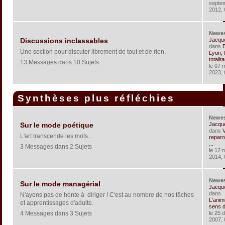
septe
2012, 
Newe
Jacqu
Discussions inclassables
dans
Une section pour discuter librement de tout et de rien.
Lyon, 
totalita
13 Messages dans 10 Sujets
le 07 
2023, 
Synthèses plus réfléchies
Newe
Jacqu
Sur le mode poétique
dans
V
L'art transcende les mots...
reparo
...
3 Messages dans 2 Sujets
le 12 
2014, 
Newe
Sur le mode managérial
Jacqu
dans
N'ayons pas de honte à diriger ! C'est au nombre de nos tâches
L'anim
et apprentissages d'adulte.
sens de
4 Messages dans 3 Sujets
le 25 
2007, 