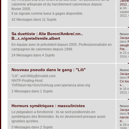
Janvie
calomnie artisanale et du harcèlement calomnieux depuis
2012..
le 04
février 2005.
septe
Il se signale comme tueur à gages disponible.
2012, 
42 Messages dans 11 Sujets
Sa duettiste : Alie Boron/Ambre/.nn..
Newe
Jacqu
B...r..n/gretel/emile.albert
dans
En équipe avec le précédent depuis 2005. Professionnalisée en
slough
campagnes de calomnies depuis 1998.
Pat...
le 21 
24 Messages dans 4 Sujets
2014, 
Nouveau pseudo dans le gang : "Lili"
Newe
Jacqu
"Lili", soit lililily@invalid.com
dans
R
NNTP-Posting-Host:
Ce tou
YhF6duri+kp+0cruVuHusg.user.speranza.aioe.org
s...
le 16 
2 Messages dans 1 Sujets
2013, 
Horreurs symétriques : masculinistes
Newe
Jacqu
Le piégeakon a fonctionné : ils se sont positionnés en
dans
symétriques des féministes. Ils en deviennent presque aussi
narcis
ignobles qu'elles.
d...
le 28 
5 Messages dans 2 Sujets
2008, 