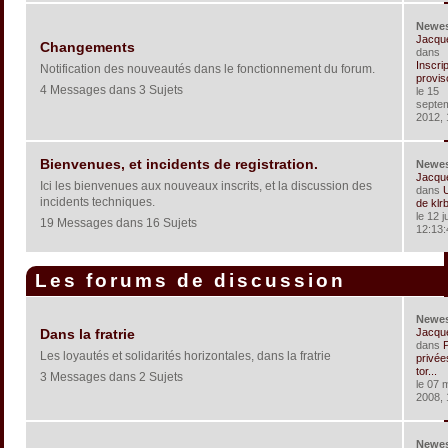
Newe
Jacqu
Changements
dans
Inscri
Notification des nouveautés dans le fonctionnement du forum.
provis
4 Messages dans 3 Sujets
le 15
septe
2012, 
Bienvenues, et incidents de registration.
Newe
Jacqu
Ici les bienvenues aux nouveaux inscrits, et la discussion des
dans
U
incidents techniques.
de klr
le 12 j
19 Messages dans 16 Sujets
12:13:
Les forums de discussion
Newe
Jacqu
Dans la fratrie
dans
P
Les loyautés et solidarités horizontales, dans la fratrie
privée
tor...
3 Messages dans 2 Sujets
le 07 
2008, 
Newe