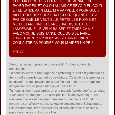
ELLE MA ECRIT DES COURIELLE DE MENACE DE
PAYER PAREIL ET QU ON ALLAIS CE REVOIR EN COUR
ET LE LANDEMAIN ELLE M A RAPPELER POUR QUE J
AILLE COUCHEZ CHEZ EUX COLLER, QUAND ELLE A
PAS CE QUELLE VEUT ELLE PETTE LES PLOMB ET
ME DECLARE UNE GUERRE JUREDIQUE ET LE
LANDEMAIN ELLE VEUX BAISER ET FAIRE CA VIE
AVEC MOI, JE SUIS TANNE QUE DOIS-JE FAIRE
EXACTEMENT SVP VOUS AVEZ L AIR DE BIEN
CONNAITRE CA POURIEZ VOUS M AIDER UN PEU.
STEVO
Stévo, j'ai fait mon possible pour rétablir l'orthographe et la
ponctuation.
Tu nous as décrit là une urgence psychiatrique, et il est grand temps
de la mettre dans le cabinet du psychiatre. C'est même le premier de
tes devoirs, et des devoirs de la société, notamment des magistrats,
d'organiser le suivi psychiatrique, et il sera lourd.
Tu nous as décrit avec précision une malade "
borderline
" en anglais,
"
Etat-limite
" en français. Elle n'est pas tout à fait psychotique, car
visiblement elle sait naviguer parmi les subventions de l'Etat. En
revanche son affectivité et sa sexualité sont totalement chaotiques.
Elle est infernale avec ses proches, et sera infernale et nocive au
possible envers son fils ou sa fille.