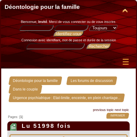
Déontologie pour la famille
Bienvenue,
Invité
. Merci de
vous connecter
ou de
vous inscrire
.
Connexion avec identifiant, mot de passe et durée de la session
»
»
Déontologie pour la famille
Les forums de discussion
»
Dans le couple
Urgence psychiatrique : Etat-limite, enceinte, en plein chantage...
previous topic
next topic
IMPRIMER
Pages: [
1
]
Lu 51998 fois