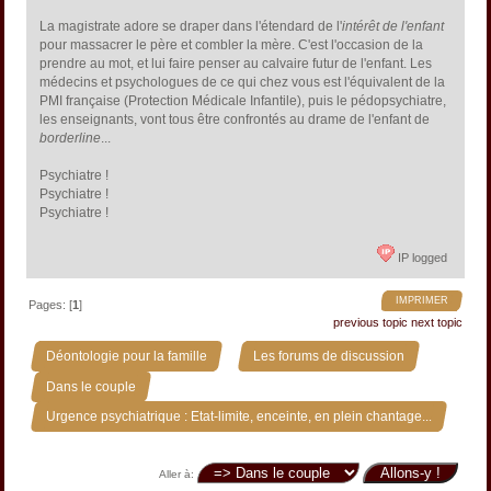
La magistrate adore se draper dans l'étendard de l'
intérêt de l'enfant
pour massacrer le père et combler la mère. C'est l'occasion de la
prendre au mot, et lui faire penser au calvaire futur de l'enfant. Les
médecins et psychologues de ce qui chez vous est l'équivalent de la
PMI française (Protection Médicale Infantile), puis le pédopsychiatre,
les enseignants, vont tous être confrontés au drame de l'enfant de
borderline
...
Psychiatre !
Psychiatre !
Psychiatre !
IP logged
IMPRIMER
Pages: [
1
]
previous topic
next topic
»
»
Déontologie pour la famille
Les forums de discussion
»
Dans le couple
Urgence psychiatrique : Etat-limite, enceinte, en plein chantage...
Aller à: