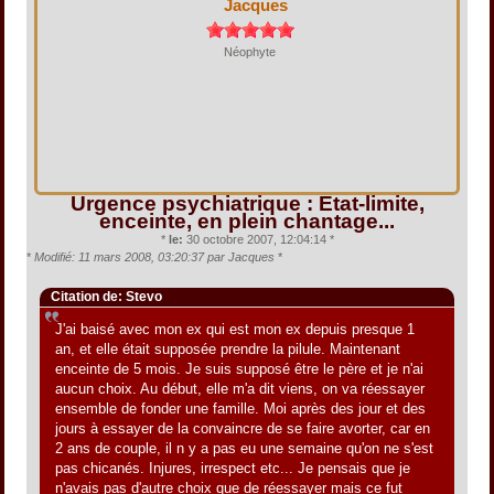
Jacques
Néophyte
Urgence psychiatrique : Etat-limite,
enceinte, en plein chantage...
*
le:
30 octobre 2007, 12:04:14 *
*
Modifié: 11 mars 2008, 03:20:37 par Jacques
*
Citation de: Stevo
J'ai baisé avec mon ex qui est mon ex depuis presque 1
an, et elle était supposée prendre la pilule. Maintenant
enceinte de 5 mois. Je suis supposé être le père et je n'ai
aucun choix. Au début, elle m'a dit viens, on va réessayer
ensemble de fonder une famille. Moi après des jour et des
jours à essayer de la convaincre de se faire avorter, car en
2 ans de couple, il n y a pas eu une semaine qu'on ne s'est
pas chicanés. Injures, irrespect etc... Je pensais que je
n'avais pas d'autre choix que de réessayer mais ce fut