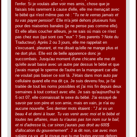
l'enfer. Si je voulais aller voir mes amis, chose que je
faisais très rarement à cause d'elle, elle me menaçait avec
le bébé qui n'est même pas né : "
Tu ne le verras jamais et
tu vas payer pension
". Elle m'a jeté dehors plusieurs fois
pour des niaiseries banales (je ne pense pas comme elle).
Et elle allais coucher ailleurs, je ne sais où mais ce n'est
pas chez eux (qui sont ces "eux" ? Ses parents ? Note du
Traducteur). Après 2 ou 3 jours, elle me rappelait en
s'excusant, pleurant, et me disait qu'elle ne mange plus et
ne dort plus. Elle est de belle apparence donc je
succombais. Jusqu'au moment d'une chicane elle me dit
qu'elle avait baisé avec un autre par dessus le bébé et que
j'avais mangé le sperme de l'autre en la mangeant car elle
ne voulait pas baiser ce soir là. J'étais dans mon auto par
cellulaire quand elle ma dit ça. Je suis devenu fou, je l'ai
traitée de tout les noms possibles et j'ai mis fin depuis deux
semaines à tout contact avec elle. Je sais qu'aujourd'hui le
5 oct 07, elle connaissait le sexe du bébé. J'ai essayé de
savoir par son père et son amie, mais en vain, je n'ai eu
aucune nouvelle. Ses dernier mots étaient : "
J ai vu un
beau 4 et demi à louer. Tu vas venir avec moi et le bébé et
toutes tes affaires, mais tu n'auras pas ton nom sur le bail,
et ni d'adresse là, car sinon j'aurais pas droit au 600$
d'allocation du gouvernement
". J ai dit non, car avec mon
salaire ça va, et le risque que tu me foutes encore dehors,