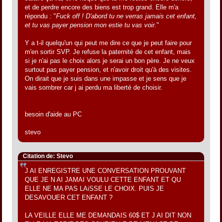
et de perdre encore des biens est trop grand. Elle m'a
répondu : "
Fuck off ! D'abord tu ne verras jamais cet enfant,
et tu vas payer pension mon estie tu vas voir.
"
Y a t-il quelqu'un qui peut me dire ce que je peut faire pour
m'en sortir SVP. Je refuse la paternité de cet enfant, mais
si je n'ai pas le choix alors je serai un bon père. Je ne veux
surtout pas payer pension, et n'avoir droit qu'à des visites.
On dirait que je suis dans une impasse et je sens que je
vais sombrer car j ai perdu ma liberté de choisir.
besoin d'aide au PC
stevo
Citation de: Stevo
J AI ENREGISTRE UNE CONVERSATION PROUVANT
QUE JE N AI JAMAI VOULU CETTE ENFANT ET QU
ELLE NE MA PAS LAiSSE LE CHOIX. PUIS JE
DESAVOUER CET ENFANT ?
LA VEILLE ELLE ME DEMANDAIS 60$ ET J AI DIT NON