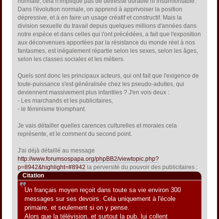
normale, cela n'implique pas de détresse durable ni insurmontable.
Dans l'évolution normale, on apprend à apprivoiser la position
dépressive, et à en faire un usage créatif et constructif. Mais la
division sexuelle du travail depuis quelques millions d'années dans
notre espèce et dans celles qui l'ont précédées, a fait que l'exposition
aux déconvenues apportées par la résistance du monde réel à nos
fantasmes, est inégalement répartie selon les sexes, selon les âges,
selon les classes sociales et les métiers.
Quels sont donc les principaux acteurs, qui ont fait que l'exigence de
toute-puissance s'est généralisée chez les pseudo-adultes, qui
deviennent massivement plus infantiles ? J'en vois deux :
- Les marchands et les publicitaires,
- le féminisme triomphant.
Je vais détailler quelles carences culturelles et morales cela
représente, et le comment du second point.
J'ai déjà détaillé au message
http://www.forumsospapa.org/phpBB2/viewtopic.php?
p=8942&highlight=#8942
la perversité du pouvoir des publicitaires :
Citation
Un français moyen reçoit dans toute sa vie environ 300
messages sur ses devoirs. Cela uniquement à l'école
primaire, et seulement si on y pense.
Alors que la télévision, et surtout la pub, lui collent