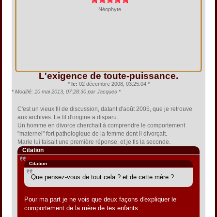
Néophyte
L'exigence de toute-puissance.
*
le:
02 décembre 2008, 03:25:04 *
*
Modifié: 10 mai 2013, 07:28:30 par Jacques
*
C'est un vieux fil de discussion, datant d'août 2005, que je retrouve
aux archives. Le fil d'origine a disparu.
Un homme en divorce cherchait à comprendre le comportement
"maternel" fort pathologique de la femme dont il divorçait.
Marie lui faisait une première réponse, et je fis la seconde.
Citation
Citation
Que pensez-vous de tout cela ? et de cette mère ?
Pour ma part je ne vois que deux façons d'expliquer le
comportement de la mère de tes enfants.