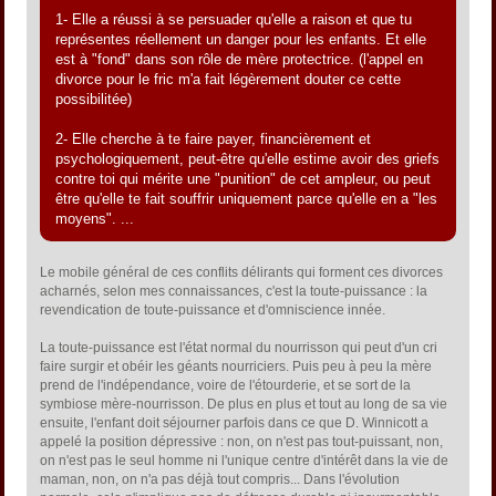
1- Elle a réussi à se persuader qu'elle a raison et que tu
représentes réellement un danger pour les enfants. Et elle
est à "fond" dans son rôle de mère protectrice. (l'appel en
divorce pour le fric m'a fait légèrement douter ce cette
possibilitée)
2- Elle cherche à te faire payer, financièrement et
psychologiquement, peut-être qu'elle estime avoir des griefs
contre toi qui mérite une "punition" de cet ampleur, ou peut
être qu'elle te fait souffrir uniquement parce qu'elle en a "les
moyens". ...
Le mobile général de ces conflits délirants qui forment ces divorces
acharnés, selon mes connaissances, c'est la toute-puissance : la
revendication de toute-puissance et d'omniscience innée.
La toute-puissance est l'état normal du nourrisson qui peut d'un cri
faire surgir et obéir les géants nourriciers. Puis peu à peu la mère
prend de l'indépendance, voire de l'étourderie, et se sort de la
symbiose mère-nourrisson. De plus en plus et tout au long de sa vie
ensuite, l'enfant doit séjourner parfois dans ce que D. Winnicott a
appelé la position dépressive : non, on n'est pas tout-puissant, non,
on n'est pas le seul homme ni l'unique centre d'intérêt dans la vie de
maman, non, on n'a pas déjà tout compris... Dans l'évolution