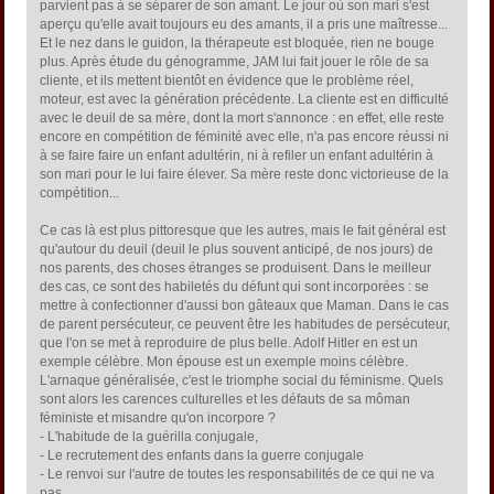
parvient pas à se séparer de son amant. Le jour où son mari s'est
aperçu qu'elle avait toujours eu des amants, il a pris une maîtresse...
Et le nez dans le guidon, la thérapeute est bloquée, rien ne bouge
plus. Après étude du génogramme, JAM lui fait jouer le rôle de sa
cliente, et ils mettent bientôt en évidence que le problème réel,
moteur, est avec la génération précédente. La cliente est en difficulté
avec le deuil de sa mère, dont la mort s'annonce : en effet, elle reste
encore en compétition de féminité avec elle, n'a pas encore réussi ni
à se faire faire un enfant adultérin, ni à refiler un enfant adultérin à
son mari pour le lui faire élever. Sa mère reste donc victorieuse de la
compétition...
Ce cas là est plus pittoresque que les autres, mais le fait général est
qu'autour du deuil (deuil le plus souvent anticipé, de nos jours) de
nos parents, des choses étranges se produisent. Dans le meilleur
des cas, ce sont des habiletés du défunt qui sont incorporées : se
mettre à confectionner d'aussi bon gâteaux que Maman. Dans le cas
de parent persécuteur, ce peuvent être les habitudes de persécuteur,
que l'on se met à reproduire de plus belle. Adolf Hitler en est un
exemple célèbre. Mon épouse est un exemple moins célèbre.
L'arnaque généralisée, c'est le triomphe social du féminisme. Quels
sont alors les carences culturelles et les défauts de sa môman
féministe et misandre qu'on incorpore ?
- L'habitude de la guérilla conjugale,
- Le recrutement des enfants dans la guerre conjugale
- Le renvoi sur l'autre de toutes les responsabilités de ce qui ne va
pas,