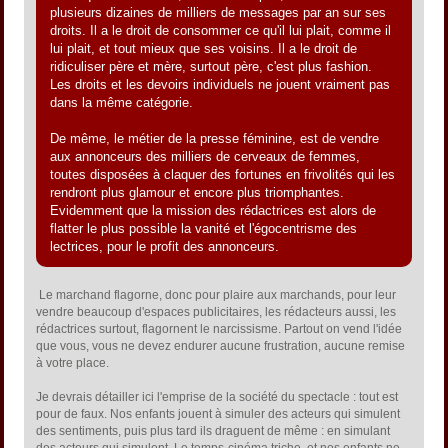
plusieurs dizaines de milliers de messages par an sur ses
droits. Il a le droit de consommer ce qu'il lui plait, comme il
lui plait, et tout mieux que ses voisins. Il a le droit de
ridiculiser père et mère, surtout père, c'est plus fashion.
Les droits et les devoirs individuels ne jouent vraiment pas
dans la même catégorie.
De même, le métier de la presse féminine, est de vendre
aux annonceurs des milliers de cerveaux de femmes,
toutes disposées à claquer des fortunes en frivolités qui les
rendront plus glamour et encore plus triomphantes.
Evidemment que la mission des rédactrices est alors de
flatter le plus possible la vanité et l'égocentrisme des
lectrices, pour le profit des annonceurs.
Le marchand flagorne, donc pour plaire aux marchands, pour leur
vendre beaucoup d'espaces publicitaires, les rédacteurs aussi, les
rédactrices surtout, flagornent le narcissisme. Partout on vend l'idée
que vous, vous ne devez endurer aucune frustration, aucune remise
à votre place.
Je devrais détailler ici l'emprise de la société du spectacle : tout est
pour de faux. Nos enfants jouent à simuler des acteurs qui simulent
des sentiments, puis plus tard ils draguent de même : en simulant