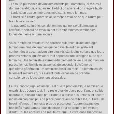
- La toute-puissance devant des enfants peu nombreux, si faciles à
dominer, à éblouir, à rabaisser, l'addiction à la relation inégale facile,
- L'addiction aux commérages médisants, entre femmes,
- L'hostilité à l'autre genre sexé, le mépris total de ce que l'autre peut
bien faire et savoir,
- la pauvreté culturelle, soit de femmes qui ne travaillaient pas à
l'extérieur, soit qui ne travaillaient qu'entre femmes semblables,
toutes de même origine sociale.
Voici l'entrée en fraude d'une carence culturelle, d'une idéologie
fémino-féminine de femmes qui ne travaillaient pas, n'étaient
confrontées à aucun adversaire plus résistant, plus coriace que leurs
propres enfants, qui évitaient tout apport culturel d'origine autre que
féminine. Une féministe est irrémédiablement collée à sa môman, en
particulier les féministes actuelles, de seconde, troisième ou
quatrième génération. Un féministe aussi, du reste. Tellement collés,
tellement sectaires qu'ils évitent toute occasion de prendre
conscience de leurs carences abyssales.
Le résultat conjugal et familial, est que la problématique narcissique
envahit tout, écrase tout. Il ne reste plus de place pour l'amour solide
ni durable, plus de place pour l'amour altruiste des enfants, et encore
moins du conjoint, plus de place pour l'aveu de faiblesse, ni l'aveu de
besoin d'amour. Il ne reste plus de place pour l'apprentissage des
habiletés manquantes, plus de place pour apprendre les valeurs
d'autrui, ni les épreuves de réalité d'autrui... A vivre dans l'imposture