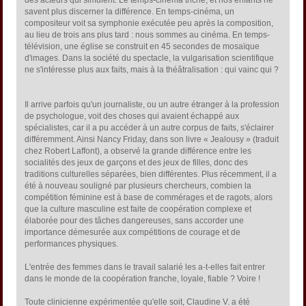
des acteurs qui simulent. Le temps-cinéma triche, et nos enfants ne
savent plus discerner la différence. En temps-cinéma, un
compositeur voit sa symphonie exécutée peu après la composition,
au lieu de trois ans plus tard : nous sommes au cinéma. En temps-
télévision, une église se construit en 45 secondes de mosaïque
d'images. Dans la société du spectacle, la vulgarisation scientifique
ne s'intéresse plus aux faits, mais à la théâtralisation : qui vainc qui ?
Il arrive parfois qu'un journaliste, ou un autre étranger à la profession
de psychologue, voit des choses qui avaient échappé aux
spécialistes, car il a pu accéder à un autre corpus de faits, s'éclairer
différemment. Ainsi Nancy Friday, dans son livre « Jealousy » (traduit
chez Robert Laffont), a observé la grande différence entre les
socialités des jeux de garçons et des jeux de filles, donc des
traditions culturelles séparées, bien différentes. Plus récemment, il a
été à nouveau souligné par plusieurs chercheurs, combien la
compétition féminine est à base de commérages et de ragots, alors
que la culture masculine est faite de coopération complexe et
élaborée pour des tâches dangereuses, sans accorder une
importance démesurée aux compétitions de courage et de
performances physiques.
L'entrée des femmes dans le travail salarié les a-t-elles fait entrer
dans le monde de la coopération franche, loyale, fiable ? Voire !
Toute clinicienne expérimentée qu'elle soit, Claudine V. a été