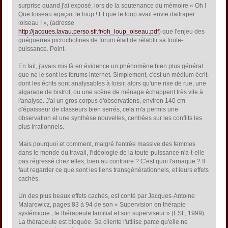
surprise quand j'ai exposé, lors de la soutenance du mémoire « Oh !
Que loiseau agaçait le loup ! Et que le loup avait envie dattraper
loiseau ! », (adresse
http://jacques.lavau.perso.sfr.fr/oh_loup_oiseau.pdf
) que l'enjeu des
guéguerres picrocholines de forum était de rétablir sa toute-
puissance. Point.
En fait, j'avais mis là en évidence un phénomène bien plus général
que ne le sont les forums internet. Simplement, c'est un médium écrit,
dont les écrits sont analysables à loisir, alors qu'une rixe de rue, une
algarade de bistrot, ou une scène de ménage échappent très vite à
l'analyse. J'ai un gros corpus d'observations, environ 140 cm
d'épaisseur de classeurs bien serrés, cela m'a permis une
observation et une synthèse nouvelles, centrées sur les conflits les
plus irrationnels.
Mais pourquoi et comment, malgré l'entrée massive des femmes
dans le monde du travail, l'idéologie de la toute-puissance n'a-t-elle
pas régressé chez elles, bien au contraire ? C'est quoi l'arnaque ? Il
faut regarder ce que sont les liens transgénérationnels, et leurs effets
cachés.
Un des plus beaux effets cachés, est conté par Jacques-Antoine
Malarewicz, pages 83 à 94 de son « Supervision en thérapie
systémique ; le thérapeute familial et son superviseur » (ESF, 1999) :
La thérapeute est bloquée. Sa cliente l'utilise parce qu'elle ne