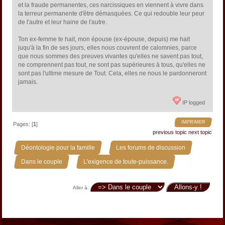
et la fraude permanentes, ces narcissiques en viennent à vivre dans
la terreur permanente d'être démasquées. Ce qui redouble leur peur
de l'autre et leur haine de l'autre.
Ton ex-femme te hait, mon épouse (ex-épouse, depuis) me hait
juqu'à la fin de ses jours, elles nous couvrent de calomnies, parce
que nous sommes des preuves vivantes qu'elles ne savent pas tout,
ne comprennent pas tout, ne sont pas supérieures à tous, qu'elles ne
sont pas l'ultime mesure de Tout. Cela, elles ne nous le pardonneront
jamais.
IP logged
IMPRIMER
Pages: [
1
]
previous topic
next topic
»
»
Déontologie pour la famille
Les forums de discussion
»
Dans le couple
L'exigence de toute-puissance.
Aller à: