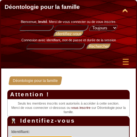
Déontologie pour la famille
Bienvenue,
Invité
. Merci de
vous connecter
ou de
vous inscrire
.
Connexion avec identifiant, mot de passe et durée de la session
Déontologie pour la famille
Attention !
Seuls les membres inscrits sont autorisés à accéder à cette section.
Merci de vous connecter ci-dessous ou
vous inscrire
sur Déontologie pour la
famille.
Identifiez-vous
Identifiant: