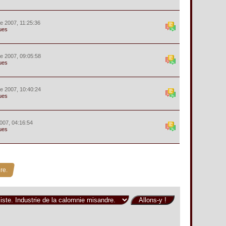
e 2007, 11:25:36
ues
e 2007, 09:05:58
ues
e 2007, 10:40:24
ues
007, 04:16:54
ues
re.