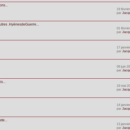
ns...
19 févrie
par
Jacq
utres .HyènesdeGuerre...
01 févrie
par
Jacq
17 janvie
par
Jacq
09 juin 2
par
Jacq
s...
19 mai 2
par
Jacq
:
14 janvie
par
Jacq
te...
13 janvie
par
Jacq