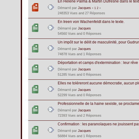
En Hélène Palma & Martin Dufresne dans le text
Démarré par
Jacques
«
1
2
»
248353 Vues and 27 Réponses
En Ireen von Wachenfeldt dans le texte.
Démarré par
Jacques
54560 Vues and 0 Réponses
Un impôt sur le délit de masculinité, pour Gud
Démarré par
Jacques
74878 Vues and 1 Réponses
Déportation et camps d'extermination : leur rêve
Démarré par
Jacques
51285 Vues and 0 Réponses
Elles ne toléreront aucune démocratie, aucun pl
Démarré par
Jacques
52299 Vues and 0 Réponses
Professionnelle de la haine sexiste, se proclame 
Démarré par
Jacques
72393 Vues and 2 Réponses
Confirmation : les paranoïaques ne jouissent pa
Démarré par
Jacques
56884 Vues and 1 Réponses