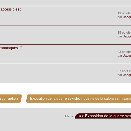
 accessibles :
19 octobr
par
Jacq
15 octobr
par
Jacq
aranoïaques..."
03 octobr
par
Jacq
07 août 2
par
Jacq
»
 corruption
Exposition de la guerre sexiste. Industrie de la calomnie misand
Aller à: