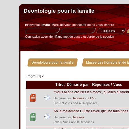
Déontologie pour la famille
Bienvenue,
Invité
. Merci de
vous connecter
ou de
vous inscrire
.
Connexion avec identifiant, mot de passe et durée de la session
»
Déontologie pour la famille
Musée des horreurs et de la
Pages: [
1
]
2
Titre
/
Démarré par
-
Réponses
/
Vues
"Nous allons civiliser les mecs", qu'elles disaient
Démarré par
Jacques
«
1
2
3
»
361929 Vues and 40 Réponses
Ah la maladroite ! Juste l'aveu qu'il ne fallait pas 
Démarré par
Jacques
59287 Vues and 0 Réponses