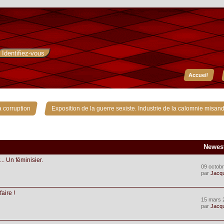
Accueil
»
 corruption
Exposition de la guerre sexiste. Industrie de la calomnie misand
Newes
... Un féminisier.
09 octobr
par
Jacq
faire !
15 mars 
par
Jacq