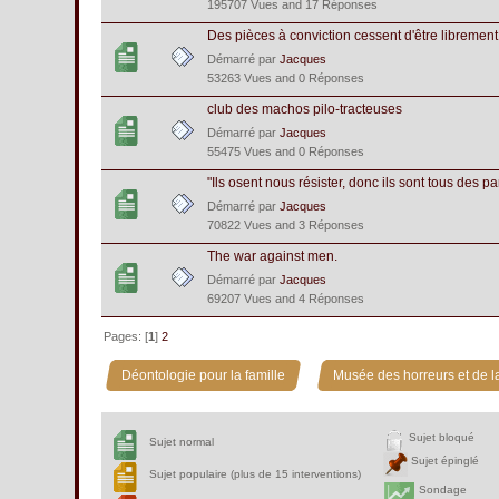
195707 Vues and 17 Réponses
Des pièces à conviction cessent d'être librement
Démarré par
Jacques
53263 Vues and 0 Réponses
club des machos pilo-tracteuses
Démarré par
Jacques
55475 Vues and 0 Réponses
"Ils osent nous résister, donc ils sont tous des p
Démarré par
Jacques
70822 Vues and 3 Réponses
The war against men.
Démarré par
Jacques
69207 Vues and 4 Réponses
Pages: [
1
]
2
»
Déontologie pour la famille
Musée des horreurs et de la
Sujet bloqué
Sujet normal
Sujet épinglé
Sujet populaire (plus de 15 interventions)
Sondage