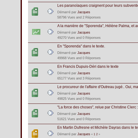
Les paranoïaques craignent pour leurs subventio
Démarré par
Jacques
58796 Vues and 2 Réponses
A la manière de "Sporenda", Hélène Palma, et a
Démarré par
Jacques
49270 Vues and 0 Réponses
En "Sporenda" dans le texte.
Démarré par
Jacques
49968 Vues and 0 Réponses
En Francis Dupuis-Déri dans le texte
Démarré par
Jacques
65177 Vues and 3 Réponses
Le procureur de l'affaire d'Outreau jugé.. Oui, mai
Démarré par
Jacques
49825 Vues and 0 Réponses
"La force des choses", relue par Christine Clerc 
Démarré par
Jacques
51621 Vues and 0 Réponses
En Martin Dufresne et Michèle Dayras dans le tex
Démarré par
Jacques
«
1
2
»