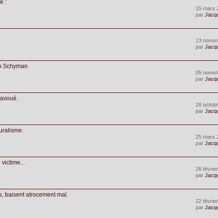
e :
15 mars 
par
Jacq
13 novem
par
Jacq
run Schyman
05 novem
par
Jacq
 avoué.
28 octobr
par
Jacq
uralisme.
25 mars 
par
Jacq
victime...
26 févrie
par
Jacq
s, baisent atrocement mal.
22 févrie
par
Jacq