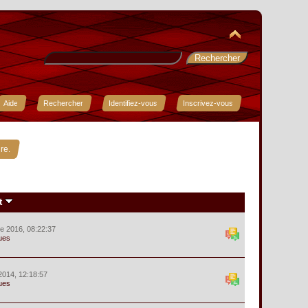
Aide
Rechercher
Identifiez-vous
Inscrivez-vous
re.
t
e 2016, 08:22:37
ues
2014, 12:18:57
ues