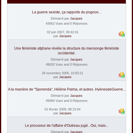
La guerre sexiste, ça rapporte du pognon...
Démarré par
Jacques
43662 Vues and 0 Réponses
02 juin 2007, 09:42:41
par
Jacques
Une féministe afghane révèle la structure du mensonge féministe
occidental.
Démarré par
Jacques
49020 Vues and 0 Réponses
26 novembre 2006, 10:50:21
par
Jacques
A la manière de "Sporenda", Hélène Palma, et autres .HyènesdeGuerre...
Démarré par
Jacques
49484 Vues and 0 Réponses
01 février 2009, 08:15:04
par
Jacques
Le procureur de l'affaire d'Outreau jugé.. Oui, mais...
Démarré par
Jacques