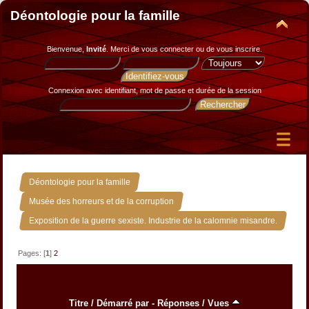
Déontologie pour la famille
Bienvenue,
Invité
. Merci de
vous connecter
ou de
vous inscrire
.
Connexion avec identifiant, mot de passe et durée de la session
»
Déontologie pour la famille
»
Musée des horreurs et de la corruption
Exposition de la guerre sexiste. Industrie de la calomnie misandre.
Pages: [
1
]
2
Titre
/
Démarré par
-
Réponses
/
Vues