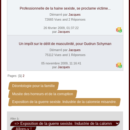
Professionnelle de la haine sexiste, se proclame victime...
Démarré par
Jacques
72665 Vues and 2 Réponses
26 février 2009, 01:37:22
par
Jacques
Un impôt sur le délit de masculinité, pour Gudrun Schyman
Démarré par
Jacques
75112 Vues and 1 Réponses
05 novembre 2009, 11:16:41
par
Jacques
Pages: [
1
]
2
»
Déontologie pour la famille
»
Musée des horreurs et de la corruption
Exposition de la guerre sexiste. Industrie de la calomnie misandre.
Aller à: