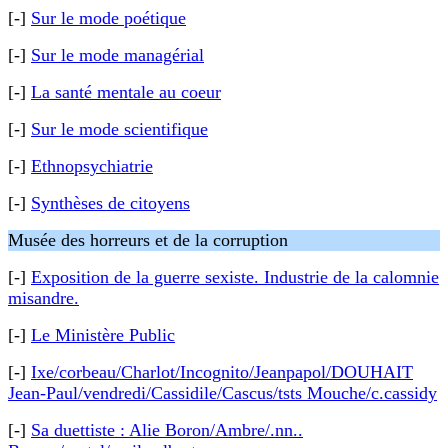
[-]
Sur le mode poétique
[-]
Sur le mode managérial
[-]
La santé mentale au coeur
[-]
Sur le mode scientifique
[-]
Ethnopsychiatrie
[-]
Synthèses de citoyens
Musée des horreurs et de la corruption
[-]
Exposition de la guerre sexiste. Industrie de la calomnie
misandre.
[-]
Le Ministère Public
[-]
Ixe/corbeau/Charlot/Incognito/Jeanpapol/DOUHAIT
Jean-Paul/vendredi/Cassidile/Cascus/tsts Mouche/c.cassidy
[-]
Sa duettiste : Alie Boron/Ambre/.nn..